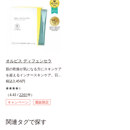
づける晴れやかな表情を目指す「鉄
究を重ねており、多くの国で実績の
＆葉酸」、独自加工のビタミンCで
ある夏のケア成分です。さらに夏の
キレイと健康をサポートする「ビタ
ケアで有名なPLエキスと、欠かせな
ミンC＆ビタミンB2」、スムーズな
い美容成分ビタミンCもプラス。独
リズムづくりで快調を目指す「オリ
自の製法でサポートします。飲むだ
ゴ糖＆酵素」、いつだってイキイ
けのケアなので、夏対策にありがち
キ、あなたらしい表情をサポートす
な不快感やストレスは無し！ 時短
る「ビタミンB群＆アミノ酸」、ス
ケアにもなるため、忙しい方にもお
マホ漬けの日々をケアしてうるっと
すすめです。夏を快適に過ごすため
クリアな1日のスタートに「ビタミ
に早速、毎日2粒（目安）の新習慣
オルビス ディフェンセラ
ンA＆ルテイン」、紫外線を気にか
を始めましょう。* 紫外線などによ
肌の乾燥が気になる方にスキンケア
ける女性こそ不足しやすい栄養素を
り失われるビタミンCを中心とした
を超えるインナースキンケア。日本
チャージして、安定した美しさをサ
栄養成分の補給
初(*1)“肌にもトクホ(*2)”！肌の乾燥
税込3,456円
ポートする「カルシウム＆ビタミン
が気になる方に。高純度に精製した
D」の全６種類。体の中からキレイ
米胚芽由来のグルコシルセラミドを
の土台を整え、美しさの次の一歩を
（4.43 /
2261
件）
配合。「肌の水分を逃しにくくする
引き出します。水なしでOK、持ち
キャンペーン
通販限定
ため、肌の乾燥が気になる方に適し
歩きやすいパウチタイプなので、い
ている」と許可された、特定保健用
つでもどこでも手軽にカリッとチャ
食品（トクホ）のインナースキンケ
ージ。フルーツ風味だから、おやつ
関連タグで探す
アです。“飲むスキンケア”だから、
感覚でおいしく楽しく続けられま
顔だけでなく、背中や足など、スキ