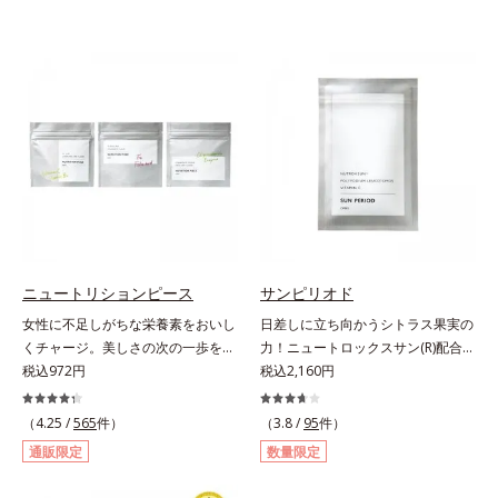
ニュートリションピース
サンピリオド
女性に不足しがちな栄養素をおいし
日差しに立ち向かうシトラス果実の
くチャージ。美しさの次の一歩を引
力！ニュートロックスサン(R)配合の
き出すタブレット。現代女性に不足
税込972円
インナーケア(*)。果実の力で日差し
税込2,160円
しがちな栄養素に着目。ぽいっとひ
に立ち向かうインナーケア(*)です。
と口補いやすい６種類の「キレイの
強い紫外線が降り注ぐ南スペイン産
（4.25 /
565
件）
（3.8 /
95
件）
素」、タブレットタイプのサプリメ
のシトラスとローズマリーから抽出
通販限定
数量限定
ントシリーズです。女性の不足栄養
した話題の成分、「ニュートロック
素No.1 鉄分に葉酸をプラス、印象
スサン(R)」を配合。10年以上の研