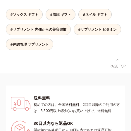
す。
ンケア機能は全身にも。なかなか手
が回らない、ボディの乾燥対策にも
#ソックス ギフト
#着圧 ギフト
#ネイル ギフト
おすすめです。ゆずの爽やかな香り
とすっきりとした酸味が特徴の「ゆ
#サプリメント 内側からの美容習慣
#サプリメント ビタミン
ず風味」、芳醇なマスカットの香り
とさっぱりとした酸味が楽しめる
「マスカット風味」、ピーチの甘い
#体調管理 サプリメント
香りと爽やかな甘味が楽しめる「ピ
ーチ風味」の3種のフレーバーをご
用意。その日の気分に合わせてチョ
イスできるから、より飽きにくく、
水なしで飲めるから、毎日手軽にお
いしく続けられます。*1 販売商品
として。*2 許可表示：本品に含ま
れる米胚芽由来のグルコシルセラミ
送料無料
ドは、肌の水分を逃しにくくするた
め、肌の乾燥が気になる方に適して
初めての方は、全国送料無料、2回目以降のご利用の方
います。
は、3,300円以上(税込)のお買い上げで、送料無料
30日以内なら返品OK
開封後でも発送日から30日以内であれば返品可能