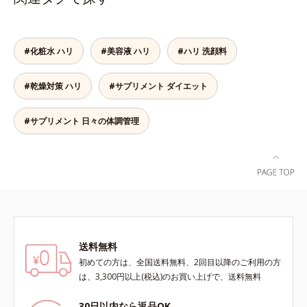
にこそおすすめ。さらに、分子が小
さく吸収されやすい「低分子コラー
ゲン」を1本にたっぷり10,000mg
配合。サポート成分のビタミンC、
#化粧水 ハリ
#美容液 ハリ
#ハリ 洗顔料
スムーズに届けるヒハツエキスも加
わることで、毎日のハリ・ツヤをし
#乾燥対策 ハリ
#サプリメント ダイエット
っかりと応援します。山形県産の
ラ・フランス果汁を使用した、すっ
きり飲みやすい味わい。ノンカフェ
#サプリメント 日々の体調管理
インのため、大事なイベント前のケ
アとして、おやすみ前にもおすすめ
です。各商品の詳しい情報は商品ペ
ージをご覧ください。・BEAUTY夏
祭りは、こちら
送料無料
初めての方は、全国送料無料、2回目以降のご利用の方
は、3,300円以上(税込)のお買い上げで、送料無料
30日以内なら返品OK