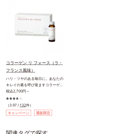
食品（トクホ）のインナースキンケ
ます。
アです。“飲むスキンケア”だから、
顔だけでなく、背中や足など、スキ
ンケア機能は全身にも。なかなか手
が回らない、ボディの乾燥対策にも
おすすめです。ゆずの爽やかな香り
とすっきりとした酸味が特徴の「ゆ
ず風味」、芳醇なマスカットの香り
とさっぱりとした酸味が楽しめる
「マスカット風味」、ピーチの甘い
コラーゲン リ フォース（ラ・
香りと爽やかな甘味が楽しめる「ピ
フランス風味）
ーチ風味」の3種のフレーバーをご
ハリ・ツヤのある毎日に。あなたの
用意。その日の気分に合わせてチョ
キレイの素を呼び覚ますコラーゲン
イスできるから、より飽きにくく、
ドリンク。体内のコラーゲンに着目
税込2,700円～
水なしで飲めるから、毎日手軽にお
したコラーゲンドリンクです。秘密
いしく続けられます。*1 販売商品
はレモンバームエキス。コラーゲン
として。*2 許可表示：本品に含ま
（3.97 /
132
件）
と相性のいい美容素材を配合するこ
れる米胚芽由来のグルコシルセラミ
キャンペーン
通販限定
とで、あなたに眠るキレイの因子を
ドは、肌の水分を逃しにくくするた
呼び覚まします。「コラーゲンを摂
め、肌の乾燥が気になる方に適して
るだけでは実感しにくい」という方
います。
関連タグで探す