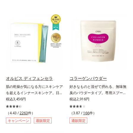
オルビス ディフェンセラ
コラーゲンパウダー
肌の乾燥が気になる方にスキンケア
好きなものと混ぜて摂れる、無味無
を超えるインナースキンケア。日本
臭のパウダータイプ。専用スプーン
初(*1)“肌にもトクホ(*2)”！肌の乾燥
税込3,456円
1杯で、ハリと弾力のある毎日に欠
税込2,916円
が気になる方に。高純度に精製した
かせない「コラーゲン」5,000㎎を
米胚芽由来のグルコシルセラミドを
手軽に摂れる美容パウダーです。無
（4.43 /
2263
件）
（3.87 /
166
件）
配合。「肌の水分を逃しにくくする
味無臭で飲み物や料理に影響がな
キャンペーン
通販限定
通販限定
ため、肌の乾燥が気になる方に適し
く、冷たい飲み物にも簡単に溶ける
ている」と許可された、特定保健用
ので、毎日簡単にキレイを補給でき