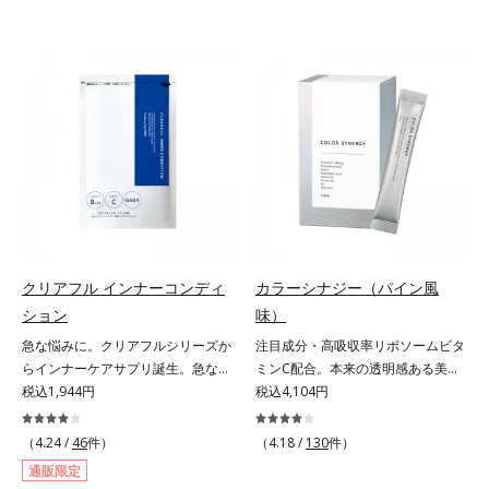
クリアフル インナーコンディ
カラーシナジー（パイン風
ション
味）
急な悩みに。クリアフルシリーズか
注目成分・高吸収率リポソームビタ
らインナーケアサプリ誕生。急な悩
ミンC配合。本来の透明感ある美し
みに。ケアに行き詰まったすべての
税込1,944円
さを目指す美容サプリメント。みん
税込4,104円
女性に送る、「クリアフルシリー
なが目指す美しさのゴールは、透明
ズ」のオールインワンサプリメント
感でした。注目成分リポソームビタ
（4.24 /
46
件）
（4.18 /
130
件）
です。ビタミンB1とB2を配合。ビ
ミンC配合、本来の透明感を引き出
通販限定
タミンB6とビタミンCは、タイムリ
す美容サプリメントです。美容に嬉