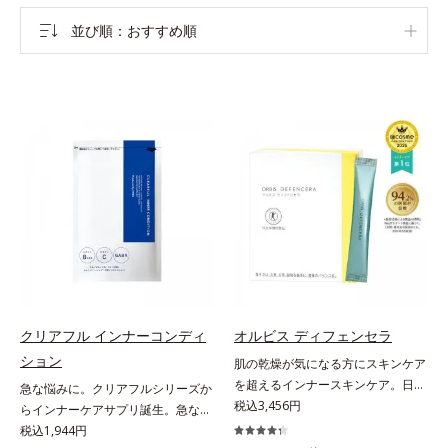
並び順
おすすめ順
クリアフル インナーコンディ
オルビス ディフェンセラ
ション
肌の乾燥が気になる方にスキンケア
を超えるインナースキンケア。日本
急な悩みに。クリアフルシリーズか
初(*1)“肌にもトクホ(*2)”！肌の乾燥
税込3,456円
らインナーケアサプリ誕生。急な悩
が気になる方に。高純度に精製した
みに。ケアに行き詰まったすべての
税込1,944円
米胚芽由来のグルコシルセラミドを