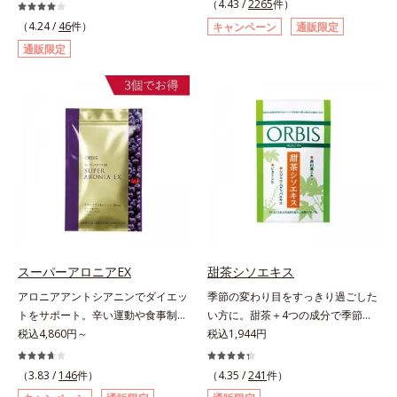
女性に送る、「クリアフルシリー
（4.43 /
2265
件）
配合。「肌の水分を逃しにくくする
ズ」のオールインワンサプリメント
（4.24 /
46
件）
キャンペーン
通販限定
ため、肌の乾燥が気になる方に適し
です。ビタミンB1とB2を配合。ビ
通販限定
ている」と許可された、特定保健用
タミンB6とビタミンCは、タイムリ
食品（トクホ）のインナースキンケ
リース加工でじっくり時間をかけて
アです。“飲むスキンケア”だから、
放出されます。またすこやかな美し
顔だけでなく、背中や足など、スキ
さのために、和漢植物由来成分とセ
ンケア機能は全身にも。なかなか手
ラミドをプラス。さらにストレス社
が回らない、ボディの乾燥対策にも
会に負けないためのGABAも配合し
おすすめです。ゆずの爽やかな香り
ました。現代社会を生き抜く女性の
とすっきりとした酸味が特徴の「ゆ
すこやかな毎日を応援します。
ず風味」、芳醇なマスカットの香り
とさっぱりとした酸味が楽しめる
「マスカット風味」、ピーチの甘い
香りと爽やかな甘味が楽しめる「ピ
スーパーアロニアEX
甜茶シソエキス
ーチ風味」の3種のフレーバーをご
アロニアアントシアニンでダイエッ
季節の変わり目をすっきり過ごした
用意。その日の気分に合わせてチョ
トをサポート。辛い運動や食事制限
い方に。甜茶＋4つの成分で季節に
イスできるから、より飽きにくく、
に立ち向かう、大人の“燃える気持
税込4,860円～
負けない健康づくりを。GODポリ
税込1,944円
水なしで飲めるから、毎日手軽にお
ち”を応援。年齢を重ねるほど、ダ
フェノールを含むバラ科の甜茶に加
いしく続けられます。*1 販売商品
イエットが続かないと感じる方に。
え、3種の植物成分（シソ種子エキ
として。*2 許可表示：本品に含ま
（3.83 /
146
件）
（4.35 /
241
件）
チョークベリーとも呼ばれる東欧産
ス、シジュウムグァバエキス、黄杞
れる米胚芽由来のグルコシルセラミ