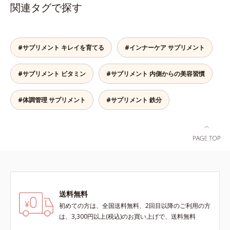
出物も配合。1日4粒で23種類もの
り、その中にアロニアアントシアニ
関連タグで探す
栄養素を効率的に補えます。 さら
ン30mgが含有されています（2粒
に、粒のサイズを小さくし、1粒1粒
当り）。
をコーティングすることにより原料
由来のニオイを軽減。飲みやすさに
#サプリメント キレイを育てる
#インナーケア サプリメント
こだわりました。1日4粒当り55円
と、お手ごろ価格なのも魅力的で
#サプリメント ビタミン
#サプリメント 内側からの美容習慣
す。忙しい人も、食事が不規則にな
りがちな人も、毎日の元気に自信が
もてるサプリメントです。マルチビ
#体調管理 サプリメント
#サプリメント 鉄分
タミン＆ミネラルで健康な体の基本
をしっかり守りましょう！
送料無料
初めての方は、全国送料無料、2回目以降のご利用の方
は、3,300円以上(税込)のお買い上げで、送料無料