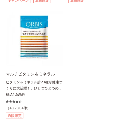
キャンペーン
通販限定
通販限定
の健康果実アロニアの、アロニアア
葉エキス）とビタミンEを配合しま
ドは、肌の水分を逃しにくくするた
ントシアニンのダイエットサポート
した。植物由来の成分が、やさしく
め、肌の乾燥が気になる方に適して
力に着目！大人の燃焼意欲をサポー
作用。眠くなることもないので、仕
います。
トする、ダイエットサポートサプリ
事はもちろん車を運転するときにも
メントです。アロニアを研究し続け
大丈夫。いつでも気軽に摂れます。
てきたオルビスが高品質のアロニア
気になる不快感に直接アプローチし
にこだわり、その特有成分を抽出。
て、季節に負けない健康づくりを応
安定して一定量配合できるよう、規
援します。「ムズムズしそうで窓を
格化しました。オルビスのアロニア
開けるのがコワイ」「ティッシュと
シリーズNo.1の配合量を誇る、ア
マスクが手放せない」「買い物に行
ロニアアントシアニン30mg(*)を含
くのもユウウツ」…そんな方にオス
有。さらに年齢ダイエッターをサポ
スメです。
マルチビタミン＆ミネラル
ートする成分として、研究チームが
ビタミン＆ミネラル計23種が健康づ
400種以上の植物エキスを試してた
くりに大活躍！。ひとつひとつの栄
どり着いたオリーブ葉エキスと、古
養素をていねいに量り、ビタミン13
税込1,636円
くからぽかぽか成分として重宝され
種類は1/2日分、ミネラル10種は1/3
てきたブラックジンジャー、ケイヒ
日分をバランス良く配合しました。
も配合しました。大人のやる気を燃
（4.3 /
304
件）
ビタミンCには長くとどまってじっ
やし、年齢ダイエットを熱く応援し
通販限定
くり働く「タイムリリース加工」を
ます。* スーパーアロニアEXはアロ
施し、体内吸収率を上げる黒胡椒抽
ニアエキスを135mg配合してお