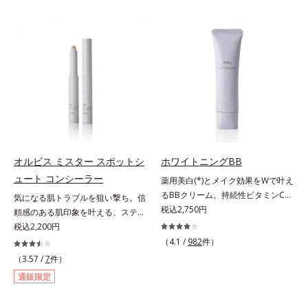
カバーします。筆タイプのやわらか
をふわりとカバーします。さらに肌
なテクスチャーのリキッドコンシー
との親和性が高いアミノ酸系パウダ
ラーでのびがよく、凹凸のある目元
ー(*)を配合。みずみずしく肌になじ
や口元、シミやくすみの気になる頬
み、厚塗り感なくピタッと密着しま
にもピタッと密着。薄づきなのにカ
す。毛穴、シミ、くすみ、凹凸、色
バー力が高く、幅広く活躍します。
ムラなどの大人の肌悩みをポンポン
くすみに働きかける成分に2種のヒ
するだけで簡単にカバーし、まるで
アルロン酸を配合した肌にやさしい
素肌そのものが美しくなったよう
処方で、うるおうハリ肌へと整えま
な、うるツヤ美肌を演出します。*
す。* 乾燥による
ラウロイルリシン配合＝肌なじみを
良くする仕上がり向上粉体
オルビス ミスター スポットシ
ホワイトニングBB
ュート コンシーラー
薬用美白(*)とメイク効果をWで叶え
るBBクリーム。持続性ビタミンC誘
気になる肌トラブルを狙い撃ち。信
導体で美白しながらくすみのない軽
税込2,750円
頼感のある肌印象を叶える、スティ
やか美肌を長時間キープ。メイクし
ックコンシーラー。自然な仕上がり
税込2,200円
ながら日中美白(*)効果も発揮する、
とカバー力を両立させた、スティッ
（4.1 /
982
件）
薬用美白BBクリームです。BBとし
ク状のコンシーラーです。「6mm
（3.57 /
7
件）
ては珍しく、持続性ビタミンC誘導
口径スポットシューター設計」で、
通販限定
体の配合に成功しました。“薬用美
まるでバスケのシュートを決めるよ
白美容液に色をつける”製法で生ま
うに、突然のニキビやシミ、クマな