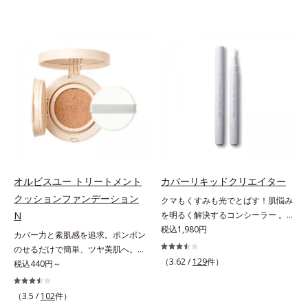
オルビスユー トリートメント
カバーリキッドクリエイター
クッションファンデーション
クマもくすみも光でとばす！肌悩み
N
を明るく解決するコンシーラー 。
クマやくすみ(*)、年齢肌の抱えるお
税込1,980円
カバー力と素肌感を追求。ポンポン
悩みを、光で飛ばしてカバーするコ
のせるだけで簡単、ツヤ美肌へ。カ
ンシーラーです。黄ぐすみをカバー
（3.62 /
129
件）
バー力と素肌感を両立する、簡単ツ
税込440円～
する赤色の粉体を配合した「光コン
ヤ美肌クッションファンデーション
トロールパウダー」配合。光を拡散
です。多方向へ光を拡散し、高いソ
（3.5 /
102
件）
してアラを見せず、自然に肌悩みを
フトフォーカス効果で毛穴や色ムラ