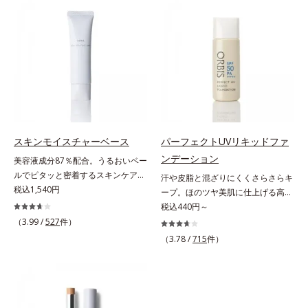
れたBBだから、塗るだけで日中も
どの肌トラブルを簡単に狙い撃ち。
美白効果を発揮。さらに肌のくすみ
線を描くように気になる部分を塗り
をパッと飛ばし、皮脂テカを防ぎな
つぶし、指でやさしくなじませるだ
がら明るい肌を長時間キープしま
けで肌トラブルを自然にぼかしてカ
す。これ1つで、美白美容液・日焼
バー。指にとって重ねづけすると、
け止め・化粧下地・ファンデ―ショ
さらにハイカバーな仕上がりに。テ
ン・コンシーラー・パウダーを兼ね
クニック不要で初心者でも安心の使
る1本6役。時短メイクが叶います。
いごこちを実現しました。つけてい
* メラニンの生成を抑え、シミ・ソ
ることを忘れてしまうようなサラサ
バカスを防ぐ
ラの感触で、いつでも絶好調の肌を
スキンモイスチャーベース
パーフェクトUVリキッドファ
叶えます(*)。* メイク効果による
ンデーション
美容液成分87％配合。うるおいベー
【ご使用方法】2～3ｍｍくり出し、
ルでピタッと密着するスキンケア発
汗や皮脂と混ざりにくくさらさらキ
カバーしたい部分に直接つけてくだ
想のメイク下地。化粧ノリ＆もち
税込1,540円
ープ。ほのツヤ美肌に仕上げる高
さい。さらにカバー効果を出したい
UP！ファンデーションの仕上がり
SPFファンデ。SPF50・PA++++で紫
税込440円～
ときは、重ねづけしてください。
を格上げする、スキンケア発想の化
外線を強力カットしながら、さらさ
（3.99 /
527
件）
粧下地です。うるおいベールがファ
ら美肌が10時間(*)続くリキッドフ
（3.78 /
715
件）
ンデーションの粉体をぴたっと“均
ァンデーションです。汗・皮脂がフ
一に密着”させることで、仕上がり
ァンデと混ざらず放出されること
の美しさと化粧もちが格段にUP。
で、時間が経ってもくすみにくく、
さらにヒアルロン酸、ローヤルゼリ
くずれにくく、軽やかにピタッとフ
ーエキスなどの保湿成分を含む美容
ィット。まるでつけたてのような美