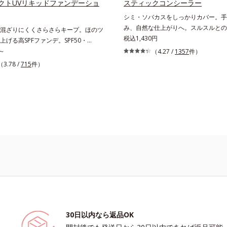
クトUVリキッドファンデーショ
スティックコンシーラー
シミ・ソバカスをしっかりカバー。手
み、自然な仕上がりへ。スルスルとの
混ざりにくくさらさらキープ。ほのツ
溶け込むようになじみ、ピタッと密着
税込1,430円
上げる高SPFファンデ。SPF50・
とカバーしつつ、透明感を高めるリフ
+で紫外線を強力カットしながら、さらさ
～
（4.27 /
1357
件）
ダーの働きと、日本人の肌色に合わせ
0時間(*)続くリキッドファンデーショ
（3.78 /
715
件）
設計で、ごく自然な仕上がりになりま
・皮脂がファンデと混ざらず放出され
10秒で隠したいシミをサッとカバー
時間が経ってもくすみにくく、くずれ
い美肌に導きます。
やかにピタッとフィット。まるでつけ
な美肌をキープします。またドーナツ
採用したことで、より多く均一に光を
とを実現。毛穴やシミの目立ちにく
ヤ美肌”に仕上げます。ウォータープル
済で、アウトドアにもおすすめです。
間化粧持ちデータ取得済（当社調べ）効果
があります。
30日以内なら返品OK