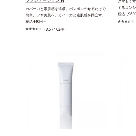
ファンデーション N
クマもくす
するコンシ
カバー力と素肌感を追求。ポンポンのせるだけで
抱えるお悩
税込1,980
簡単、ツヤ美肌へ。カバー力と素肌感を両立す
ーラーです
る、簡単ツヤ美肌クッションファンデーションで
税込440円～
配合した「
す。多方向へ光を拡散し、高いソフトフォーカス
（3.5 /
102
件）
拡散してア
効果で毛穴や色ムラをふわりとカバーします。さ
ます。筆タ
らに肌との親和性が高いアミノ酸系パウダー(*)
ッドコンシ
を配合。みずみずしく肌になじみ、厚塗り感なく
や口元、シ
ピタッと密着します。毛穴、シミ、くすみ、凹
密着。薄づ
凸、色ムラなどの大人の肌悩みをポンポンするだ
します。く
けで簡単にカバーし、まるで素肌そのものが美し
ロン酸を配
くなったような、うるツヤ美肌を演出します。*
ハリ肌へと
ラウロイルリシン配合＝肌なじみを良くする仕上
がり向上粉体