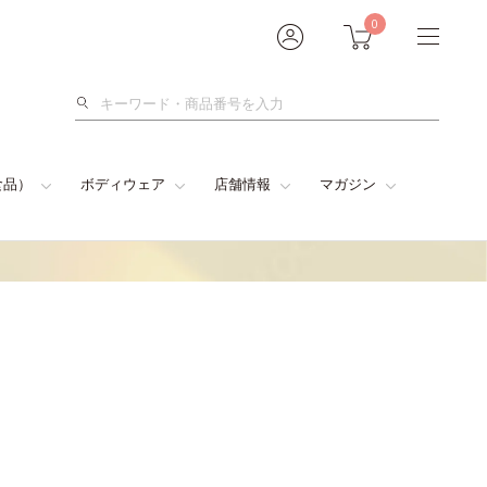
0
検
索
食品）
ボディウェア
店舗情報
マガジン