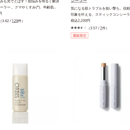
シーラー
みも光でとばす！肌悩みを明るく解決
ーラー 。クマやくすみ(*)、年齢肌の
気になる肌トラブルを狙い撃ち。信頼
みを、光で飛ばしてカバーするコンシ
円
印象を叶える、スティックコンシーラ
。黄ぐすみをカバーする赤色の粉体を
仕上がりとカバー力を両立させた、ス
税込2,200円
（3.62 /
129
件）
光コントロールパウダー」配合。光を
のコンシーラーです。「6mm口径ス
（3.57 /
7
件）
ラを見せず、自然に肌悩みをカバーし
ーター設計」で、まるでバスケのシュ
通販限定
イプのやわらかなテクスチャーのリキ
るように、突然のニキビやシミ、クマ
ーラーでのびがよく、凹凸のある目元
ラブルを簡単に狙い撃ち。線を描くよ
ミやくすみの気になる頬にもピタッと
る部分を塗りつぶし、指でやさしくな
きなのにカバー力が高く、幅広く活躍
けで肌トラブルを自然にぼかしてカバ
すみに働きかける成分に2種のヒアル
って重ねづけすると、さらにハイカバ
合した肌にやさしい処方で、うるおう
りに。テクニック不要で初心者でも安
整えます。* 乾燥による
こちを実現しました。つけていること
まうようなサラサラの感触で、いつで
肌を叶えます(*)。* メイク効果によ
法】2～3ｍｍくり出し、カバーした
接つけてください。さらにカバー効果
ときは、重ねづけしてください。