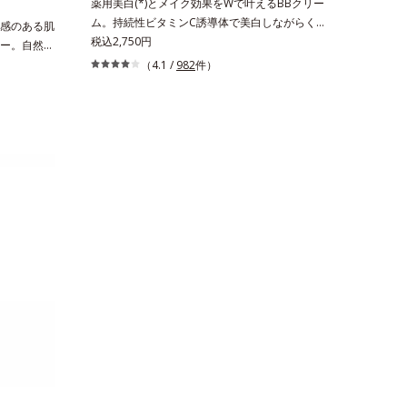
薬用美白(*)とメイク効果をWで叶えるBBクリー
ム。持続性ビタミンC誘導体で美白しながらくす
感のある肌
みのない軽やか美肌を長時間キープ。メイクしな
税込2,750円
ー。自然な
がら日中美白(*)効果も発揮する、薬用美白BBク
ティック状
（4.1 /
982
件）
リームです。BBとしては珍しく、持続性ビタミ
ポットシュ
ンC誘導体の配合に成功しました。“薬用美白美容
ートを決め
液に色をつける”製法で生まれたBBだから、塗る
などの肌ト
だけで日中も美白効果を発揮。さらに肌のくすみ
うに気にな
をパッと飛ばし、皮脂テカを防ぎながら明るい肌
じませるだ
を長時間キープします。これ1つで、美白美容
ー。指にと
液・日焼け止め・化粧下地・ファンデ―ション・
ーな仕上が
コンシーラー・パウダーを兼ねる1本6役。時短
心の使いご
メイクが叶います。* メラニンの生成を抑え、シ
を忘れてし
ミ・ソバカスを防ぐ
も絶好調の
る【ご使用方
い部分に直
を出したい