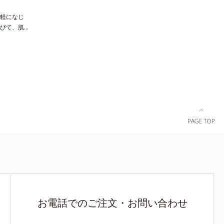
軽になじ
びて、肌に
。しっかり
レクトパウ
た巧みな色
す。たった
。シミのな
お電話でのご注文・お問い合わせ