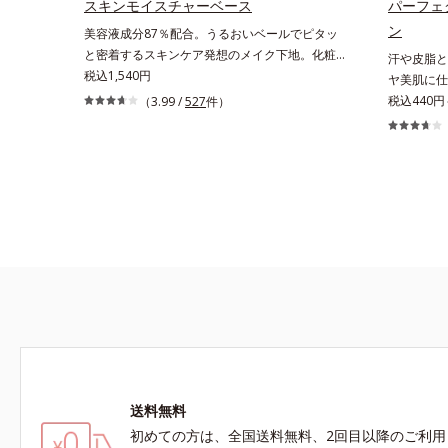
スキンモイスチャーベース
パーフェ
ン
美容液成分87％配合。うるおいベールでピタッ
と密着するスキンケア発想のメイク下地。化粧ノ
汗や皮脂と
リ＆もちUP！ファンデーションの仕上がりを格
税込1,540円
ヤ美肌に仕
上げする、スキンケア発想の化粧下地です。うる
PA+++
税込440円
（3.99 /
527
件）
おいベールがファンデーションの粉体をぴたっ
ら美肌が1
と“均一に密着”させることで、仕上がりの美しさ
ンです。汗
と化粧もちが格段にUP。さらにヒアルロン酸、
ることで、
ローヤルゼリーエキスなどの保湿成分を含む美容
にくく、軽
液成分を87％配合。大気汚染物質バリア成分(*)
たてのよう
もプラスして、乾燥やダメージから肌を守りま
型の粉体を
す。くすみがちな大人の肌を、血色感のある肌に
拡散するこ
補整する、ピンクベージュカラーです。※オルビ
い“ほのツ
スのすべてのファンデーションの下地としてご使
ーフテスト
用いただけます。* ホウケイ酸(Ca、Na)、酸化銀
* 10時
には個人差
送料無料
初めての方は、全国送料無料、2回目以降のご利用