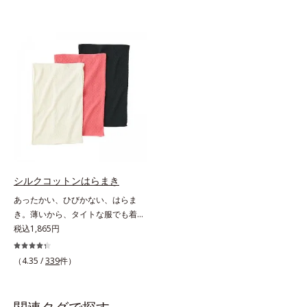
シルクコットンはらまき
あったかい、ひびかない、はらま
き。薄いから、タイトな服でも着こ
なしスマート。贅沢なダブル素材
税込1,865円
で、薄手なのに驚くほどポカポカ肌
側はシルク100％、表側はコットン
（4.35 /
339
件）
100％の贅沢なはらまきです。2つ
の生地の間に温かい空気をたっぷり
ためこむから、薄手なのに驚くほど