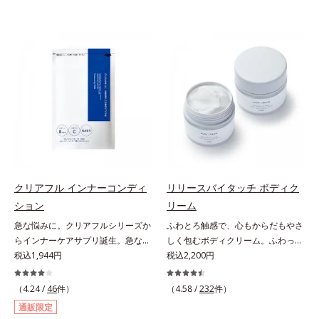
クリアフル インナーコンディ
リリースバイタッチ ボディク
ション
リーム
急な悩みに。クリアフルシリーズか
ふわとろ触感で、心もからだもやさ
らインナーケアサプリ誕生。急な悩
しく包むボディクリーム。ふわっと
みに。ケアに行き詰まったすべての
税込1,944円
軽やかで、ぽよっと弾むユニーク触
税込2,200円
女性に送る、「クリアフルシリー
感。なじませると摩擦と皮膚温でほ
ズ」のオールインワンサプリメント
どけるボディクリームです。うっと
（4.24 /
46
件）
（4.58 /
232
件）
です。ビタミンB1とB2を配合。ビ
りなテクスチャーでみずみずしいう
通販限定
タミンB6とビタミンCは、タイムリ
るおい膜が広がり、ベタつかないの