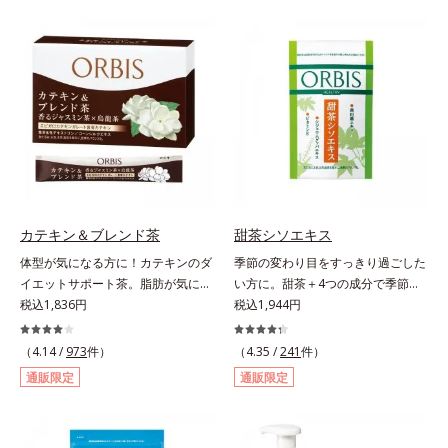
リース加工でじっくり時間をかけて
に吸い付くようなしっとりもちもち
放出されます。またすこやかな美し
肌に。加水分解ヒアルロン酸配合。
さのために、和漢植物由来成分とセ
浸透性と水分保持力のWのうるおい
ラミドをプラス。さらにストレス社
ベールで、乾燥を寄せつけないもち
会に負けないためのGABAも配合し
肌ボディを長時間キープします。
ました。現代社会を生き抜く女性の
【ご使用方法】お風呂上がりなどの
すこやかな毎日を応援します。
清潔な肌に適量をやさしくなじませ
てください。
カテキン＆ブレンド茶
甜茶シソエキス
体型が気になる方に！カテキンのダ
季節の変わり目をすっきり過ごした
イエットサポート茶。脂肪が気にな
い方に。甜茶＋4つの成分で季節に
る食事と一緒にカテキンを。さら
税込1,836円
負けない健康づくりを。GODポリ
税込1,944円
に、食物繊維とコーンシルクエキス
フェノールを含むバラ科の甜茶に加
で、ぽっこりやからだの巡りをケ
え、3種の植物成分（シソ種子エキ
（4.14 /
973
件）
（4.35 /
241
件）
ア。カテキン・コーンシルク・食物
ス、シジュウムグァバエキス、黄杞
通販限定
通販限定
繊維のトリプルパワーがダイエット
葉エキス）とビタミンEを配合しま
をサポートします。
した。植物由来の成分が、やさしく
作用。眠くなることもないので、仕