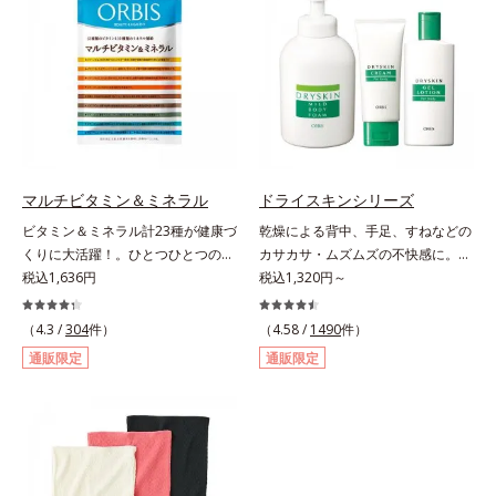
事はもちろん車を運転するときにも
大丈夫。いつでも気軽に摂れます。
気になる不快感に直接アプローチし
て、季節に負けない健康づくりを応
援します。「ムズムズしそうで窓を
開けるのがコワイ」「ティッシュと
マスクが手放せない」「買い物に行
くのもユウウツ」…そんな方にオス
スメです。
マルチビタミン＆ミネラル
ドライスキンシリーズ
ビタミン＆ミネラル計23種が健康づ
乾燥による背中、手足、すねなどの
くりに大活躍！。ひとつひとつの栄
カサカサ・ムズムズの不快感に。背
養素をていねいに量り、ビタミン13
税込1,636円
中がムズムズして眠れない、手足が
税込1,320円～
種類は1/2日分、ミネラル10種は1/3
カサつく、お風呂上がりはその不快
日分をバランス良く配合しました。
感が増してつらい・・・と悩んでい
（4.3 /
304
件）
（4.58 /
1490
件）
ビタミンCには長くとどまってじっ
ませんか？それはお肌が乾燥して外
通販限定
通販限定
くり働く「タイムリリース加工」を
的刺激に弱くなっているから。オル
施し、体内吸収率を上げる黒胡椒抽
ビスのドライスキンシリーズは、バ
出物も配合。1日4粒で23種類もの
スタイムから始めるトータルケア。
栄養素を効率的に補えます。 さら
ふわふわの泡状ボディシャンプーで
に、粒のサイズを小さくし、1粒1粒
の「手のひら+泡」のなで洗いは、
をコーティングすることにより原料
洗いすぎによる乾燥を防ぎうるおい