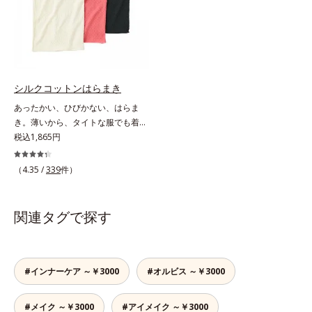
由来のニオイを軽減。飲みやすさに
は残します。特に不快感を感じやす
こだわりました。1日4粒当り55円
いお風呂上がりには、モイスチャー
と、お手ごろ価格なのも魅力的で
シールド成分を配合した全身用の薬
す。忙しい人も、食事が不規則にな
用ジェルローション、部分用の薬用
りがちな人も、毎日の元気に自信が
クリームで、つらいカサつきや、ム
もてるサプリメントです。マルチビ
ズムズする不快感をすばやくしず
シルクコットンはらまき
タミン＆ミネラルで健康な体の基本
め、快適に過ごしましょう。
あったかい、ひびかない、はらま
をしっかり守りましょう！
き。薄いから、タイトな服でも着こ
なしスマート。贅沢なダブル素材
税込1,865円
で、薄手なのに驚くほどポカポカ肌
側はシルク100％、表側はコットン
（4.35 /
339
件）
100％の贅沢なはらまきです。2つ
の生地の間に温かい空気をたっぷり
ためこむから、薄手なのに驚くほど
関連タグで探す
ポカポカ。脇には縫い目がないの
で、気になる肌への当たりもありま
せん。S～LLサイズの幅広い体型に
対応します。
#インナーケア ～￥3000
#オルビス ～￥3000
#メイク ～￥3000
#アイメイク ～￥3000