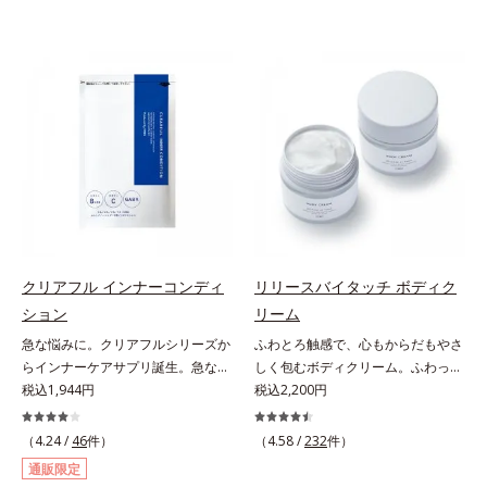
クリアフル インナーコンディ
リリースバイタッチ ボディク
ション
リーム
急な悩みに。クリアフルシリーズか
ふわとろ触感で、心もからだもやさ
らインナーケアサプリ誕生。急な悩
しく包むボディクリーム。ふわっと
みに。ケアに行き詰まったすべての
税込1,944円
軽やかで、ぽよっと弾むユニーク触
税込2,200円
女性に送る、「クリアフルシリー
感。なじませると摩擦と皮膚温でほ
ズ」のオールインワンサプリメント
どけるボディクリームです。うっと
（4.24 /
46
件）
（4.58 /
232
件）
です。ビタミンB1とB2を配合。ビ
りなテクスチャーでみずみずしいう
通販限定
タミンB6とビタミンCは、タイムリ
るおい膜が広がり、ベタつかないの