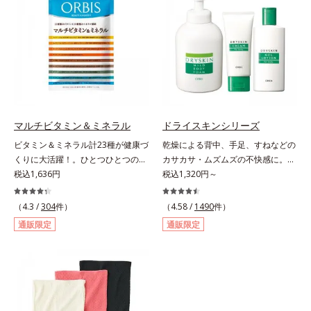
事はもちろん車を運転するときにも
大丈夫。いつでも気軽に摂れます。
気になる不快感に直接アプローチし
て、季節に負けない健康づくりを応
援します。「ムズムズしそうで窓を
開けるのがコワイ」「ティッシュと
マスクが手放せない」「買い物に行
くのもユウウツ」…そんな方にオス
スメです。
マルチビタミン＆ミネラル
ドライスキンシリーズ
ビタミン＆ミネラル計23種が健康づ
乾燥による背中、手足、すねなどの
くりに大活躍！。ひとつひとつの栄
カサカサ・ムズムズの不快感に。背
養素をていねいに量り、ビタミン13
税込1,636円
中がムズムズして眠れない、手足が
税込1,320円～
種類は1/2日分、ミネラル10種は1/3
カサつく、お風呂上がりはその不快
日分をバランス良く配合しました。
感が増してつらい・・・と悩んでい
（4.3 /
304
件）
（4.58 /
1490
件）
ビタミンCには長くとどまってじっ
ませんか？それはお肌が乾燥して外
通販限定
通販限定
くり働く「タイムリリース加工」を
的刺激に弱くなっているから。オル
施し、体内吸収率を上げる黒胡椒抽
ビスのドライスキンシリーズは、バ
出物も配合。1日4粒で23種類もの
スタイムから始めるトータルケア。
栄養素を効率的に補えます。 さら
ふわふわの泡状ボディシャンプーで
に、粒のサイズを小さくし、1粒1粒
の「手のひら+泡」のなで洗いは、
をコーティングすることにより原料
洗いすぎによる乾燥を防ぎうるおい