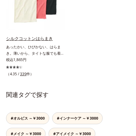
由来のニオイを軽減。飲みやすさに
は残します。特に不快感を感じやす
こだわりました。1日4粒当り55円
いお風呂上がりには、モイスチャー
と、お手ごろ価格なのも魅力的で
シールド成分を配合した全身用の薬
す。忙しい人も、食事が不規則にな
用ジェルローション、部分用の薬用
りがちな人も、毎日の元気に自信が
クリームで、つらいカサつきや、ム
もてるサプリメントです。マルチビ
ズムズする不快感をすばやくしず
シルクコットンはらまき
タミン＆ミネラルで健康な体の基本
め、快適に過ごしましょう。
あったかい、ひびかない、はらま
をしっかり守りましょう！
き。薄いから、タイトな服でも着こ
なしスマート。贅沢なダブル素材
税込1,865円
で、薄手なのに驚くほどポカポカ肌
側はシルク100％、表側はコットン
（4.35 /
339
件）
100％の贅沢なはらまきです。2つ
の生地の間に温かい空気をたっぷり
ためこむから、薄手なのに驚くほど
関連タグで探す
ポカポカ。脇には縫い目がないの
で、気になる肌への当たりもありま
せん。S～LLサイズの幅広い体型に
対応します。
#オルビス ～￥3000
#インナーケア ～￥3000
#メイク ～￥3000
#アイメイク ～￥3000