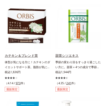
リース加工でじっくり時間をかけて
に吸い付くようなしっとりもちもち
放出されます。またすこやかな美し
肌に。加水分解ヒアルロン酸配合。
さのために、和漢植物由来成分とセ
浸透性と水分保持力のWのうるおい
ラミドをプラス。さらにストレス社
ベールで、乾燥を寄せつけないもち
会に負けないためのGABAも配合し
肌ボディを長時間キープします。
ました。現代社会を生き抜く女性の
【ご使用方法】お風呂上がりなどの
すこやかな毎日を応援します。
清潔な肌に適量をやさしくなじませ
てください。
カテキン＆ブレンド茶
甜茶シソエキス
体型が気になる方に！カテキンのダ
季節の変わり目をすっきり過ごした
イエットサポート茶。脂肪が気にな
い方に。甜茶＋4つの成分で季節に
る食事と一緒にカテキンを。さら
税込1,836円
負けない健康づくりを。GODポリ
税込1,944円
に、食物繊維とコーンシルクエキス
フェノールを含むバラ科の甜茶に加
で、ぽっこりやからだの巡りをケ
え、3種の植物成分（シソ種子エキ
（4.14 /
973
件）
（4.35 /
241
件）
ア。カテキン・コーンシルク・食物
ス、シジュウムグァバエキス、黄杞
通販限定
通販限定
繊維のトリプルパワーがダイエット
葉エキス）とビタミンEを配合しま
をサポートします。
した。植物由来の成分が、やさしく
作用。眠くなることもないので、仕