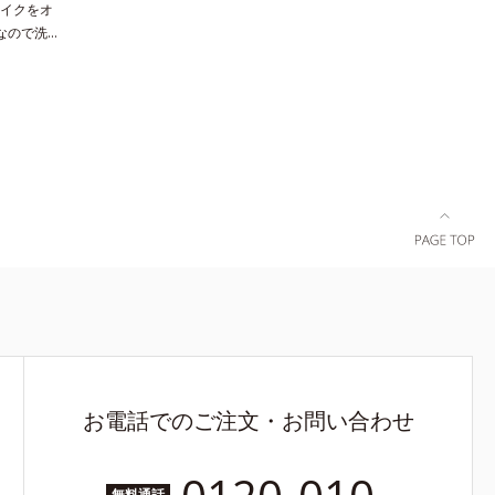
イクをオ
使いいただ
なので洗い
お使いいた
クリアベー
法】①適量
クとなじみ
肌の上で優
。しっかり
せます。②
とします。
ぬるま湯で
ーゲン
す。
洗い上がり
Kなので、
 水溶性コラ
ジをご覧く
お電話でのご注文・お問い合わせ
無料通話