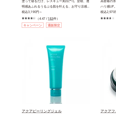
塗って寝るだけ、レスキュー美白(*1)。翌朝、透
高密着の水
明感あふれるうるぷる肌を叶える、お守り涼感ジ
ハリ感UP
ェルパック。紫外線を浴びた日の夜は、ひんやり
税込3,190円～
「うるおい
税込2,97
気持ちいいジェルでお肌をレスキュー！ メラニ
ケア(*2
（4.47 /
183
件）
ンの産生指令が活発になる夜の肌環境に着目し
いやバリア
キャンペーン
通販限定
て、塗って眠るだけの簡単ケアで“潤白(*2)ツヤ
ケアシリー
肌”へと整える夜用ジェルパックです。ぷるぷる
肌荒れを予
ジェルを肌にのせると、シートマスクのようにピ
へと導きま
タッと密着。水ハリ膜が肌のうるおいをキープし
肌荒れ防止
ながら、やわらかさをアップ。美白(*1)と保湿の
(*3)」を
両方にアプローチする「トラネキサム酸-
リア機能に
SG(*3)」、肌荒れや日焼けによる肌のほてりを予
にゆらがな
防する「グリチルリチン酸ジカリウム(*4)」な
基づいたア
ど、たっぷりの保湿成分が浸透しやすい肌環境を
(*5)」
叶えます。はじめはピタッと密着するテクスチャ
感あふれる
ーは、肌になじむごとにもっちり質感に、最後は
らがない肌
なめらかな水膜へと3変化。普段の保湿液をこの
ステップで
ジェルにおきかえて塗って眠るだけで、うるおい
たを応援し
ながらもベタつかず、透明感のあるうるぷる肌へ
持されてい
とリカバリーします。*1 メラニンの生成を抑
こと*3 
え、シミ・ソバカスを防ぐ*2 美白（メラニンの
Minte
アクアピーリングジェル
アクアフ
生成を抑え、シミ・ソバカスを防ぐ）と保湿のこ
社調べ*5