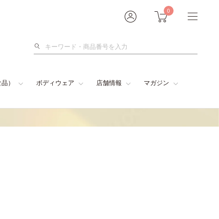
0
検
索
食品）
ボディウェア
店舗情報
マガジン