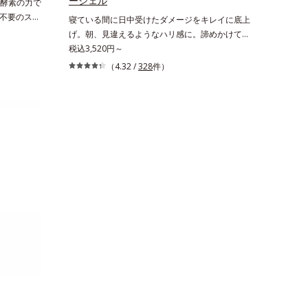
ージェル
酵素の力で
不要のスペ
寝ている間に日中受けたダメージをキレイに底上
皮脂汚れが
げ。朝、見違えるようなハリ感に。諦めかけてい
古い角層を
たハリ不足、うるおい低下に先端科学ケア(*1)で
税込3,520円～
な皮脂を溶
アプローチするエイジングケア(*2)シリーズ。弾
（4.32 /
328
件）
組み合わせ
むような若々しい肌を目指します。D.N.A.(*3) ヒ
を配合し、
ビスエキスとHSP（ヒートショックプロテイン）
さらに、
(*4)の合わせ技で、目元、フェイスラインなど、
た本来の清
年齢を重ねるにつれハリ不足、うるおい低下を感
しっかり洗
じやすい部位に働きかけ、ハリ感のある肌へ導き
に吸い付く
ます。さらに、水でも油でもない第3の成分、
ー。毛穴の
even wateroil（イーブンワテロイル）を配合す
洗いあがり
ることにより、水でも油でも実現できなかっ
わただしい
た、“濃密なうるおい感”と“ベタつかない”、相反
用いただけ
する2つの感触の両立に成功。ごわつく年齢肌を
ソステアリル
柔肌に整え、未体験の肌感触を叶えます。*1 保
トンエキ
湿*2 年齢に応じたお手入れ *3 D.N.A.＝Daily
ウナシ果汁
New Approach*4 HSP含有酵母エキス＝保湿成
】オルビス
分
湿液※洗顔
※週2～3
おすすめい