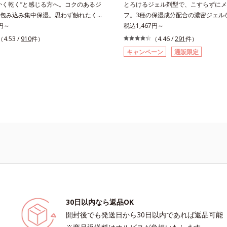
かく乾く”と感じる方へ。コクのあるジ
とろけるジェル剤型で、こすらずにメ
、うるおいに満ちたハリツヤ肌へ導く
たしますが、クレンジング料としてお
包み込み集中保湿。思わず触れたくな
フ。3種の保湿成分配合の濃密ジェル
く場合や、お肌の状態に合わせて毎日
力のあるもち肌へ。毎日当たり前のよ
5円～
あがりは、もち肌ぷるん！。メルティ
税込1,467円～
だいても問題ありません。【ご使用方
しているスキンケア。「バッチリうる
ス採用のぷるぷる濃密ジェルは、メイ
（4.53 /
910
件）
（4.46 /
291
件）
(さくらんぼ 1粒程度)をとり、乾いた
！」と思っても、乾きを感じることは
始めると、とろけるように液状に変化
しくらせんを描くように、よくなじま
キャンペーン
通販限定
ませんか？うるおいが表面にだけしか
メイクも、みるみる浮き上がらせて落
指先の感触が軽くなったら、水または
い、その場限りのうるおいでは、角層
ヒアルロン酸ナトリウム、マリンコラ
よく洗い流します。※W洗顔は不要で
不足に陥りがち。変化を早めにくい止
(*)、ローヤルゼリーエキス配合で、
も、角層深部へのたっぷりの保湿が重
はしっとりもちもち。濡れた手でもO
クアフォースエキストラジェルは、コ
お風呂場でもお使いいただけます。*
ェルが肌になめらかに溶け込み、うる
ーゲン各商品の詳しい情報は商品ペー
ラップ。乾く予感を遠ざけて、思わず
ださい。・BEAUTY夏祭りは、こちら
るようなもちもち肌が続きます。
30日以内なら返品OK
開封後でも発送日から30日以内であれば返品可能