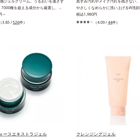
感ジェルクリーム。うるおいを逃さず
黒ずみ汚れやメイク汚れを残さない、
。7000種を超える成分から厳選し、
やさしくなめらかに洗い上げるW洗顔
の質(*1)」に着目した初期エイジング
0円～
シャルクレンザー。過剰な皮脂とその
税込1,980円
)シリーズオルビスユーは肌本来のうるお
詰まって発生する黒ずみ汚れに着目。
（3.85 /
526
件）
（4.09 /
44
件）
機能にアプローチする初期エイジング
洗い流す洗浄成分「リンゴ酸」と過剰
ズです。「うるおいの質」に着目し、
かし出す脂質分解酵素「リパーゼ」を
防しながらうるおいに満ちた美しい肌
た複合洗浄成分「リンゴ酸 LP(*1)」
す。ポーラ・オルビスグループ独自の
毛穴の黒ずみ汚れを繰り返しません。
有効成分として、「DF-パンテノール
「CISブースター(*2)」配合で、あな
国内唯一(*4)、高濃度で配合。角層のバ
潔透明肌へと導きます。毛穴の汚れを
アプローチして肌荒れを防ぎ、肌不調
い流す期待感が高まる黒と、優しく肌
い肌を叶えます。そして、独自研究に
ようなとろけ感のジェル状テクスチャ
プローチ成分「MCアクティベーター
黒ずみもメイクもしっかり洗い流し、
。肌のうるおいを引き出し・高めて、ハリ
はつるんとした肌に。泡立て不要であ
肌へと導きます。うるおいに満ちたゆ
朝も疲れて帰ってきた夜も手軽にご使
をご体感いただくために設計された3
ます。*1 リパーゼ、リンゴ酸*2 イ
、いつも力強く美しくあり続けるあな
アスコルビルリン酸２Na、プランク
ます。*1 肌にうるおいが満ち、維
ス、ハス花エキス、乳酸桿菌/セイヨ
る状態*2 年齢に応じたお手入れの
発酵液、アルギニン【ご使用ステップ
デクスパンテノールW*4 2022年5月
ミスター クレンザー ⇒ 化粧水 ⇒ 保
l社データベース及び先行技術調査による当
料と置き換えてご使用いただけます。
ォースエキストラジェル
クレンジングジェル
 オトギリソウエキス配合＝肌にうる
回のスペシャル洗顔としてのご使用を