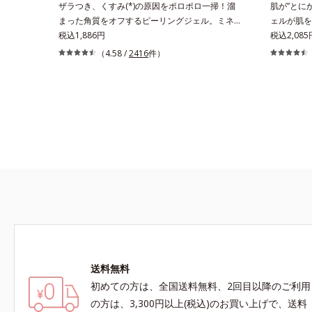
ザラつき、くすみ(*)の原因をポロポロ一掃！溜
肌が”とに
と*3 明るく澄んだ肌を目指す保湿成分と、メラ
おいを与え
まった角質をオフするピーリングジェル。ミネラ
ェルが肌を
ニンの生成を抑え、シミ・ソバカスを防ぐ美白有
保湿成分
ル豊富な水80％とアンズ果汁で保湿効果も。化
税込1,886円
るような弾
税込2,08
効成分を組み合わせた複合成分*4 グリチルリチ
粧のりの悪さやくすみなどを、一気にケアできる
うに繰り返
（4.58 /
2416
件）
ン酸2K各商品の詳しい情報は商品ページをご覧
お手入れが“角質ピーリング”。「アクアピーリン
おっている
ください。・BEAUTY夏祭りは、こちら
グジェル」は毎日の洗顔では落とせない溜まった
本当にあり
角質を、くるくるなじませるだけで肌に負担をか
届いていな
けずに取り除きます。海洋深層水配合の水ベース
深部は水分
とアンズ果汁で、角質を自然にはがれやすく浮か
めるために
せてから、「消しゴム」のようにポロポロに巻き
要です。ア
込んで取り除きます。水を利用して取り除く仕組
クのあるジ
みなので、強い酸を使った科学的なピーリングや
おいの膜で
ゴシゴシこする方法と違い、必要以上に角質を取
触れたくな
り過ぎる心配もありません。「ピーリングは初め
て」「刺激が心配…」という方にもおすすめで
す。ピーリング後の肌は、しっとりツルツルの触
りごこち。表面の角質を一枚脱いだ状態だから、
化粧水の浸透力もいつもと手応えが変わります。
送料無料
お肌の状態に合わせて週1～2回の美肌ケア。な
めらかで透明感あふれる素肌へ導きます。* 乾燥
初めての方は、全国送料無料、2回目以降のご利用
や角質肥厚、キメの乱れによるくすみ
の方は、3,300円以上(税込)のお買い上げで、送料