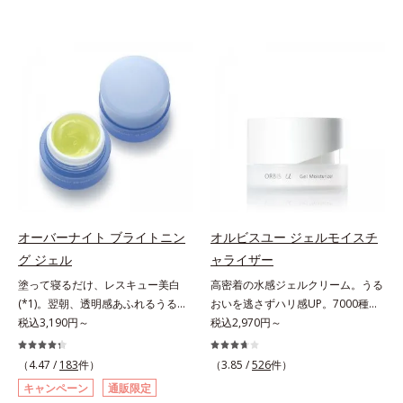
オーバーナイト ブライトニン
オルビスユー ジェルモイスチ
グ ジェル
ャライザー
塗って寝るだけ、レスキュー美白
高密着の水感ジェルクリーム。うる
(*1)。翌朝、透明感あふれるうるぷ
おいを逃さずハリ感UP。7000種を
る肌を叶える、お守り涼感ジェルパ
税込3,190円～
超える成分から厳選し、「うるおい
税込2,970円～
ック。紫外線を浴びた日の夜は、ひ
の質(*1)」に着目した初期エイジン
んやり気持ちいいジェルでお肌をレ
グケア(*2)シリーズオルビスユーは
（4.47 /
183
件）
（3.85 /
526
件）
スキュー！ メラニンの産生指令が
肌本来のうるおいやバリア機能にア
キャンペーン
通販限定
活発になる夜の肌環境に着目して、
プローチする初期エイジングケアシ