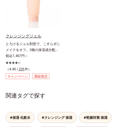
やすく浮かせてから、「消しゴム」
止めるためにも、角層深部へのたっ
としてお使いいただく場合や、お肌
のようにポロポロに巻き込んで取り
ぷりの保湿が重要です。アクアフォ
の状態に合わせて毎日お使いいただ
除きます。水を利用して取り除く仕
ースエキストラジェルは、コクのあ
いても問題ありません。【ご使用方
組みなので、強い酸を使った科学的
るジェルが肌になめらかに溶け込
法】①適量(さくらんぼ 1粒程度)を
なピーリングやゴシゴシこする方法
み、うるおいの膜でラップ。乾く予
とり、乾いた肌の上で優しくらせん
と違い、必要以上に角質を取り過ぎ
感を遠ざけて、思わず触れたくなる
を描くように、よくなじませます。
クレンジングジェル
る心配もありません。「ピーリング
ようなもちもち肌が続きます。
②指先の感触が軽くなったら、水ま
とろけるジェル剤型で、こすらずに
は初めて」「刺激が心配…」という
たはぬるま湯でよく洗い流します。
メイクをオフ。3種の保湿成分配合
方にもおすすめです。ピーリング後
※W洗顔は不要です。
の濃密ジェルなので洗いあがりは、
税込1,467円～
の肌は、しっとりツルツルの触りご
もち肌ぷるん！。メルティクリアベ
こち。表面の角質を一枚脱いだ状態
ース採用のぷるぷる濃密ジェルは、
だから、化粧水の浸透力もいつもと
（4.46 /
291
件）
メイクとなじみ始めると、とろける
手応えが変わります。お肌の状態に
キャンペーン
通販限定
ように液状に変化。しっかりメイク
合わせて週1～2回の美肌ケア。なめ
も、みるみる浮き上がらせて落とし
らかで透明感あふれる素肌へ導きま
ます。ヒアルロン酸ナトリウム、マ
す。* 乾燥や角質肥厚、キメの乱れ
関連タグで探す
リンコラーゲン(*)、ローヤルゼリー
によるくすみ
エキス配合で、洗い上がりはしっと
りもちもち。濡れた手でもOKなの
で、お風呂場でもお使いいただけま
#保湿 化粧水
#クレンジング 保湿
#乾燥対策 保湿
す。* 水溶性コラーゲン各商品の詳