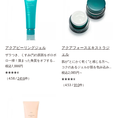
酸 LP(*1)」を配合し、毛穴の黒ずみ
ロテイン）(*4)の合わせ技で、目
*2 美白（メラニンの生成を抑え、
ース及び先行技術調査による当社調
汚れを繰り返しません。さらに、
元、フェイスラインなど、年齢を重
シミ・ソバカスを防ぐ）と保湿のこ
べ*5 オトギリソウエキス配合＝肌
「CISブースター(*2)」配合で、あな
ねるにつれハリ不足、うるおい低下
と*3 明るく澄んだ肌を目指す保湿
にうるおいを与え、うるおいに満ち
た本来の清潔透明肌へと導きます。
を感じやすい部位に働きかけ、ハリ
成分と、メラニンの生成を抑え、シ
たハリツヤ肌へ導く保湿成分
毛穴の汚れをしっかり洗い流す期待
感のある肌へ導きます。さらに、水
ミ・ソバカスを防ぐ美白有効成分を
感が高まる黒と、優しく肌に吸い付
でも油でもない第3の成分、even
組み合わせた複合成分*4 グリチル
くようなとろけ感のジェル状テクス
wateroil（イーブンワテロイル）を
リチン酸2K各商品の詳しい情報は商
チャー。毛穴の黒ずみもメイクもし
配合することにより、水でも油でも
品ページをご覧ください。・
っかり洗い流し、洗いあがりはつる
実現できなかった、“濃密なうるお
BEAUTY夏祭りは、こちら
アクアピーリングジェル
アクアフォースエキストラジ
んとした肌に。泡立て不要であわた
い感”と“ベタつかない”、相反する2
ェル
ザラつき、くすみ(*)の原因をポロポ
だしい朝も疲れて帰ってきた夜も手
つの感触の両立に成功。ごわつく年
ロ一掃！溜まった角質をオフするピ
肌が”とにかく乾く”と感じる方へ。
軽にご使用いただけます。*1 リパ
齢肌を柔肌に整え、未体験の肌感触
ーリングジェル。ミネラル豊富な水
税込1,886円
コクのあるジェルが肌を包み込み集
ーゼ、リンゴ酸*2 イソステアリル
を叶えます。*1 保湿*2 年齢に応じ
80％とアンズ果汁で保湿効果も。化
中保湿。思わず触れたくなるような
税込2,085円～
アスコルビルリン酸２Na、プラン
たお手入れ *3 D.N.A.＝Daily New
粧のりの悪さやくすみなどを、一気
弾力のあるもち肌へ。毎日当たり前
クトンエキス、ハス花エキス、乳酸
（4.58 /
2416
件）
Approach*4 HSP含有酵母エキス＝
にケアできるお手入れが“角質ピー
のように繰り返しているスキンケ
桿菌/セイヨウナシ果汁発酵液、ア
保湿成分
（4.53 /
910
件）
リング”。「アクアピーリングジェ
ア。「バッチリうるおっている！」
ルギニン【ご使用ステップ】オルビ
ル」は毎日の洗顔では落とせない溜
と思っても、乾きを感じることは本
ス ミスター クレンザー ⇒ 化粧水
まった角質を、くるくるなじませる
当にありませんか？うるおいが表面
⇒ 保湿液※洗顔料と置き換えてご
だけで肌に負担をかけずに取り除き
にだけしか届いていない、その場限
使用いただけます。※週2～3回のス
ます。海洋深層水配合の水ベースと
りのうるおいでは、角層深部は水分
ペシャル洗顔としてのご使用をおす
アンズ果汁で、角質を自然にはがれ
不足に陥りがち。変化を早めにくい
すめいたしますが、クレンジング料