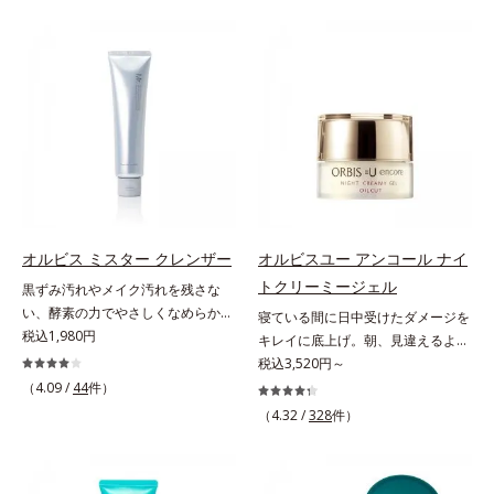
塗って眠るだけの簡単ケアで“潤白
リーズです。「うるおいの質」に着
(*2)ツヤ肌”へと整える夜用ジェルパ
目し、肌荒れを予防しながらうるお
ックです。ぷるぷるジェルを肌にの
いに満ちた美しい肌へと導きます。
せると、シートマスクのようにピタ
ポーラ・オルビスグループ独自の肌
ッと密着。水ハリ膜が肌のうるおい
荒れ防止有効成分として、「DF-パ
をキープしながら、やわらかさをア
ンテノール(*3)」を国内唯一(*4)、
ップ。美白(*1)と保湿の両方にアプ
高濃度で配合。角層のバリア機能に
ローチする「トラネキサム酸-
アプローチして肌荒れを防ぎ、肌不
SG(*3)」、肌荒れや日焼けによる肌
調にゆらがない肌を叶えます。そし
のほてりを予防する「グリチルリチ
て、独自研究に基づいたアプローチ
ン酸ジカリウム(*4)」など、たっぷ
成分「MCアクティベーター
オルビス ミスター クレンザー
オルビスユー アンコール ナイ
りの保湿成分が浸透しやすい肌環境
(*5)」。肌のうるおいを引き出し・
トクリーミージェル
黒ずみ汚れやメイク汚れを残さな
を叶えます。はじめはピタッと密着
高めて、ハリ感あふれる肌へと導き
い、酵素の力でやさしくなめらかに
寝ている間に日中受けたダメージを
するテクスチャーは、肌になじむご
ます。うるおいに満ちたゆらがない
洗い上げるW洗顔不要のスペシャル
税込1,980円
キレイに底上げ。朝、見違えるよう
とにもっちり質感に、最後はなめら
肌をご体感いただくために設計され
クレンザー。過剰な皮脂とその皮脂
なハリ感に。諦めかけていたハリ不
税込3,520円～
かな水膜へと3変化。普段の保湿液
た3ステップで、いつも力強く美し
汚れが詰まって発生する黒ずみ汚れ
足、うるおい低下に先端科学ケア
をこのジェルにおきかえて塗って眠
（4.09 /
44
件）
くあり続けるあなたを応援します。
に着目。古い角層を洗い流す洗浄成
(*1)でアプローチするエイジングケ
るだけで、うるおいながらもベタつ
*1 肌にうるおいが満ち、維持され
（4.32 /
328
件）
分「リンゴ酸」と過剰な皮脂を溶か
ア(*2)シリーズ。弾むような若々し
かず、透明感のあるうるぷる肌へと
ている状態*2 年齢に応じたお手入
し出す脂質分解酵素「リパーゼ」を
い肌を目指します。D.N.A.(*3) ヒビ
リカバリーします。*1 メラニンの
れのこと*3 デクスパンテノール
組み合わせた複合洗浄成分「リンゴ
スエキスとHSP（ヒートショックプ
生成を抑え、シミ・ソバカスを防ぐ
W*4 2022年5月 Mintel社データベ