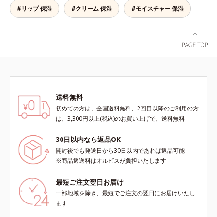
しい情報は商品ページをご覧くださ
#リップ 保湿
#クリーム 保湿
#モイスチャー 保湿
い。・BEAUTY夏祭りは、こちら
送料無料
初めての方は、全国送料無料、2回目以降のご利用の方
は、3,300円以上(税込)のお買い上げで、送料無料
30日以内なら返品OK
開封後でも発送日から30日以内であれば返品可能
※商品返送料はオルビスが負担いたします
最短ご注文翌日お届け
一部地域を除き、最短でご注文の翌日にお届けいたし
ます