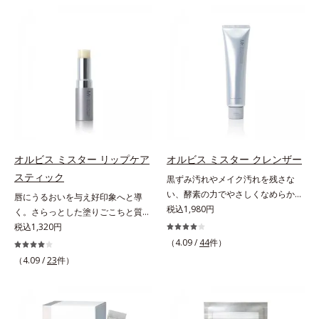
ン成分(*)配合で、毛の1本1本まで
本原因「肌のバリア機能の低下」
ジングケアが叶うシリーズに。3ス
リカバリーします。*1 メラニンの
軽やかに描けます。ペンシルの後ろ
と、肌悩み「毛穴の目立ち」の両方
テップで上向き(*10)のハリと透明
生成を抑え、シミ・ソバカスを防ぐ
にはスクリューブラシが付いている
にWでアプローチする、薬用ニキビ
感を。効果的なシナジー設計で、あ
*2 美白（メラニンの生成を抑え、
ので、毛流れを整えたり、色をなじ
対策スキンケアシリーズです。5種
なたのエイジングケアを応援しま
シミ・ソバカスを防ぐ）と保湿のこ
ませたり、ラインをぼかしたりと大
の和漢植物由来成分とコラーゲンが
す。*1 メラニンの生成を抑え、シ
と*3 明るく澄んだ肌を目指す保湿
活躍。これ1本で完成度の高い、ふ
肌をいたわりながらうるおいを与
ミ・ソバカスを防ぐ（ウォッシュを
成分と、メラニンの生成を抑え、シ
んわり眉に仕上がります。※中身を
え、バリア機能を維持。ニキビがで
除く）*2 オルビス内スキンケアシ
ミ・ソバカスを防ぐ美白有効成分を
取り替えられるリフィルをご用意し
きにくい肌を目指します。さらにビ
リーズの保湿力*3 年齢に応じたお
組み合わせた複合成分*4 グリチル
ています。* ダイマージリノール酸
タミンC誘導体をはじめとした5種
手入れのこと*4 うるおいによる
リチン酸2K各商品の詳しい情報は商
ダイマージレイルビス（ベヘニル/
の整肌成分(*1)から成る「ナノVCシ
*5 乾燥、ハリ・ツヤのなさ*6
品ページをご覧ください。・
イソステアリル/フィトステリル）
ョットカプセル」を配合。カプセル
乾燥による*7 保湿成分*8 ロニ
BEAUTY夏祭りは、こちら
オルビス ミスター リップケア
オルビス ミスター クレンザー
配合＝感触向上成分
が浸透してから成分を放出する特殊
セラカエルレア果汁、ノバラエキス
スティック
黒ずみ汚れやメイク汚れを残さな
技術によって、高い浸透力(*2)と安
配合＝うるおいを与えハリと透明感
い、酵素の力でやさしくなめらかに
唇にうるおいを与え好印象へと導
定性を実現。毛穴の目立ちをしっか
に満ちた肌へ導く保湿成分*9 メマ
洗い上げるW洗顔不要のスペシャル
税込1,980円
く。さらっとした塗りごこちと質感
りケア(*3)して、ゆらぎやすいニキ
ツヨイグサ抽出液、スイカズラエキ
クレンザー。過剰な皮脂とその皮脂
で自然で好印象な口元に。さらっと
税込1,320円
ビ肌を、みずみずしい清潔な垢抜け
ス配合＝角層のすみずみまで水分・
汚れが詰まって発生する黒ずみ汚れ
した軽やかな塗りごこちでありなが
肌(*4)へと導きます。たっぷりの保
（4.09 /
44
件）
油分を保ち、ハリ・ツヤを与える保
に着目。古い角層を洗い流す洗浄成
らも、唇にうるおいを与える「モイ
湿成分で低刺激。敏感肌の方にもお
（4.09 /
23
件）
湿成分*10 気持ちのこと
分「リンゴ酸」と過剰な皮脂を溶か
ストキープ処方」採用で、「唇のか
使いいただけます(*5)。*1 テトラ2-
し出す脂質分解酵素「リパーゼ」を
さつきはケアしたいけど、リップク
ヘキシルデカン酸アスコルビル、天
組み合わせた複合洗浄成分「リンゴ
リームはべたつくから苦手」という
然ビタミンE、イノシット、フィチ
酸 LP(*1)」を配合し、毛穴の黒ずみ
リップクリームに苦手意識を感じる
ン酸、ユズセラミド、スフィンゴ糖