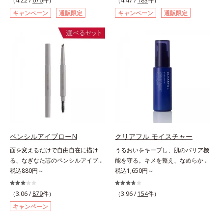
（4.22 /
676
件）
（4.47 /
183
件）
ページをご覧ください。・BEAUTY
た肌科学エイジングケア(*3)シリー
スキュー！ メラニンの産生指令が
キャンペーン
通販限定
キャンペーン
通販限定
夏祭りは、こちら
ズ。オルビスユー ドットシリーズ
活発になる夜の肌環境に着目して、
は、年齢による肌悩み一つ一つを対
塗って眠るだけの簡単ケアで“潤白
処するのではなく、肌で起きている
(*2)ツヤ肌”へと整える夜用ジェルパ
ことの根本原因に着目。加齢ととも
ックです。ぷるぷるジェルを肌にの
に現れる年齢サインについて研究を
せると、シートマスクのようにピタ
進めたところ、弾力感のない状態で
ッと密着。水ハリ膜が肌のうるおい
ある「ハリのなさ」や、くすみ(*6)
をキープしながら、やわらかさをア
などが現れている状態である「透明
ップ。美白(*1)と保湿の両方にアプ
感のなさ」が、大人の肌印象に大き
ローチする「トラネキサム酸-
な影響を与えていることがわかりま
SG(*3)」、肌荒れや日焼けによる肌
した。そこでオルビスユー ドット
のほてりを予防する「グリチルリチ
シリーズは美容成分(*7)として
ン酸ジカリウム(*4)」など、たっぷ
ペンシルアイブローN
クリアフル モイスチャー
「G.D.F.アクティベーター(*8)」を
りの保湿成分が浸透しやすい肌環境
面を変えるだけで自由自在に描け
うるおいをキープし、肌のバリア機
配合。そして、従来から配合してい
を叶えます。はじめはピタッと密着
る、なぎなた芯のペンシルアイブロ
能を守る。キメを整え、なめらかな
る美白(*1)有効成分「トラネキサム
するテクスチャーは、肌になじむご
ー。角度を変えるだけで自由自在に
税込880円～
肌にするニキビ対策保湿液。「ニキ
税込1,650円～
酸」を配合しました。さらに、シリ
とにもっちり質感に、最後はなめら
描けるペンシルアイブローです。な
ビをくり返してしまう」「毛穴目立
ーズ共通の美容成分「GLルートブ
かな水膜へと3変化。普段の保湿液
ぎなた芯だから、接地面を変えるだ
ちが気になる」「マスク生活であご
ースター(*9)」を配合することで、
（3.06 /
879
件）
をこのジェルにおきかえて塗って眠
（3.96 /
154
件）
けで太い線から細い線まで、テクニ
や口まわりのニキビが気になる」と
肌のふっくら感や透明感を叶えま
るだけで、うるおいながらもベタつ
キャンペーン
ックいらずで簡単に。スムースライ
いうお悩みに。くり返しニキビの根
す。美白ケアしながら多角的なエイ
かず、透明感のあるうるぷる肌へと