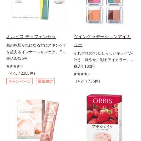
自の製法でサポートします。飲むだ
るべく、独自技術によるオルビスの
としてお使いいただく場合や、お肌
けのケアなので、夏対策にありがち
リポソームビタミンCは高吸収率。
の状態に合わせて毎日お使いいただ
な不快感やストレスは無し！ 時短
カラダと同じ成分でできたリポソー
いても問題ありません。【ご使用方
ケアにもなるため、忙しい方にもお
ム（カプセル）にビタミンCを閉じ
法】①適量(さくらんぼ 1粒程度)を
すすめです。夏を快適に過ごすため
込めることで体内になじみやすく、
とり、乾いた肌の上で優しくらせん
に早速、毎日2粒（目安）の新習慣
従来のビタミンCに比べて吸収率が
を描くように、よくなじませます。
オルビス ディフェンセラ
ツイングラデーションアイカ
を始めましょう。* 紫外線などによ
ぐんとアップ！さらにじっくり時間
②指先の感触が軽くなったら、水ま
ラー
肌の乾燥が気になる方にスキンケア
り失われるビタミンCを中心とした
差で届けるタイムデリバー設計をプ
たはぬるま湯でよく洗い流します。
を超えるインナースキンケア。日本
それぞれの“わたしらしいキレイ”が
栄養成分の補給
ラスすることで体内に長く留め、最
※W洗顔は不要です。
初(*1)“肌にもトクホ(*2)”！肌の乾燥
税込3,456円
叶う、軽やかに彩るアイカラー。そ
大限アプローチしていきます。甘酸
が気になる方に。高純度に精製した
れぞれの“わたしに似合う！”を叶え
税込1,100円
っぱいパイン風味が口の中に爽やか
米胚芽由来のグルコシルセラミドを
る、絶妙な2色セットのデイリーア
（4.43 /
2265
件）
に広がる顆粒タイプ。水なしでもサ
配合。「肌の水分を逃しにくくする
イカラーです。自由に使い回せる濃
ッと摂れます。
（4.21 /
736
件）
キャンペーン
通販限定
ため、肌の乾燥が気になる方に適し
淡の組み合わせは、指でササッとラ
ている」と許可された、特定保健用
フに重ねるだけで美しいグラデーシ
食品（トクホ）のインナースキンケ
ョンが作れて、瞳の印象を確実に
アです。“飲むスキンケア”だから、
UP。重ね方次第で印象の異なる仕
顔だけでなく、背中や足など、スキ
上がりが可能で、毎日のメイクがも
ンケア機能は全身にも。なかなか手
っと楽しくなります。それぞれの肌
が回らない、ボディの乾燥対策にも
色を考えたこだわりの色設計だか
おすすめです。ゆずの爽やかな香り
ら、冒険カラーも肌にすんなりなじ
とすっきりとした酸味が特徴の「ゆ
み、立体的で華やかな目元に仕上が