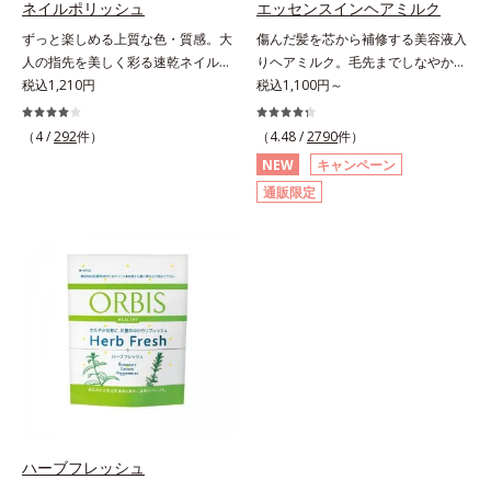
ネイルポリッシュ
エッセンスインヘアミルク
にぷるんっと食べて解消を目指しま
酸、葉酸各商品の詳しい情報は商品
ずっと楽しめる上質な色・質感。大
傷んだ髪を芯から補修する美容液入
しょう。脂肪分ゼロ＆1袋20kcal
ページをご覧ください。・BEAUTY
人の指先を美しく彩る速乾ネイルカ
りヘアミルク。毛先までしなやかな
で、ダイエット中でも安心です。各
夏祭りは、こちら
ラー。大人の手肌をきれいに見せ
税込1,210円
美髪へ。パサつき、広がり、枝毛、
税込1,100円～
商品の詳しい情報は商品ページをご
る、落ち着いた色展開の速乾ネイル
ツヤ不足・・・髪のお悩みは尽きな
覧ください。・BEAUTY夏祭りは、
カラー（マニキュア）です。長い年
いもの。エッセンスインヘアミルク
こちら
（4 /
292
件）
（4.48 /
2790
件）
月を経ても美しさが色あせないアー
は、そんなお悩みを解決する洗い流
NEW
キャンペーン
ト作品のように、ずっと楽しめる上
さないタイプのトリートメントで
通販限定
質な色・質感にこだわりました。
す。サロン業界注目の美髪成分
「クリア発色処方(*1)」により、見
「CMC類似成分(*1)」を配合。この
たままの美しい発色が叶います。速
「CMC」は、髪内部の成分が流れ出
乾性も従来品よりさらにアップ。ま
るのを防ぐ重要な役割を担ってお
た細かいアレンジをしやすくするた
り、ダメージを受けてバラバラにな
め、持ち手の長さとハケを短くして
りがちな髪内部の線維をくっつけま
爪への距離が近くなるよう工夫して
す。一度「CMC」を失うと自ら作り
います。ネイルケア成分を6種(*2)
出すことはできないので、補うケア
も配合し、爪をいたわる仕様です。
が不可欠なのです。使用方法は簡
質感によって異なる魅力を楽しめる
単。適量を手にとって、タオルドラ
「トップコート」、より自分になじ
イ後の髪（または乾いた髪）に、毛
む色合いにニュアンスチェンジでき
先を中心になじませます。ドライヤ
ハーブフレッシュ
る「ベースコート」と組み合わせる
ーの熱を味方に、擬似キューティク