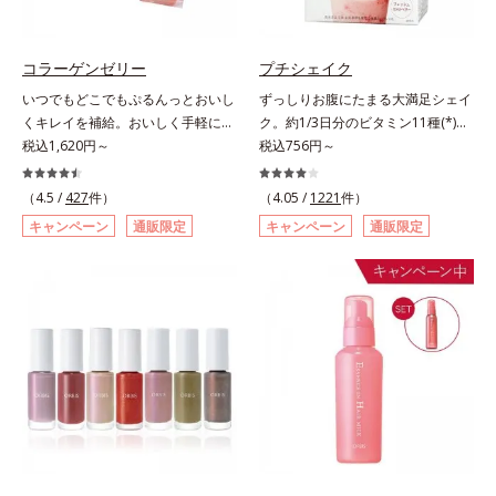
ず風味」、芳醇なマスカットの香り
ります。容器の中でプレスされた粉
とさっぱりとした酸味が楽しめる
体が、塗布時にプレス圧から解放さ
「マスカット風味」、ピーチの甘い
れて丸い粉体になる「バウンスロー
コラーゲンゼリー
プチシェイク
香りと爽やかな甘味が楽しめる「ピ
ルパウダー」を採用しました。肌の
いつでもどこでもぷるんっとおいし
ずっしりお腹にたまる大満足シェイ
ーチ風味」の3種のフレーバーをご
上で転がりやすく、ひと塗りでふわ
くキレイを補給。おいしく手軽にキ
ク。約1/3日分のビタミン11種(*)・
用意。その日の気分に合わせてチョ
っとのび広がります。
レイをチャージ！ おやつ感覚でハ
税込1,620円～
鉄分・食物繊維配合でダイエットと
税込756円～
イスできるから、より飽きにくく、
リと弾力のある毎日に欠かせない人
美容をしっかりサポート。食事とお
水なしで飲めるから、毎日手軽にお
気のコラーゲンを補給できる、ステ
きかえるだけで簡単にカロリーを抑
いしく続けられます。*1 販売商品
（4.5 /
427
件）
（4.05 /
1221
件）
ィック型ゼリーです。吸収が早い、
えつつ、果実のいいところをまるご
として。*2 許可表示：本品に含ま
キャンペーン
通販限定
キャンペーン
通販限定
分子の小さなコラーゲンが1袋にた
と使って栄養バランスUP。食物繊
れる米胚芽由来のグルコシルセラミ
っぷり1,000mg！さらにたった1g
維やビタミン、鉄分などの不足しが
ドは、肌の水分を逃しにくくするた
で約6リットルもの保水力をもつと
ちな栄養素をチャージして、健康的
め、肌の乾燥が気になる方に適して
言われるヒアルロン酸に、ビタミン
なダイエットを後押しします。さら
います。
B6も加えました。コラーゲン特有
に牛乳以外に、豆乳やヨーグルトに
の香りや味をできるだけカットし
も混ぜることができ、気分や摂りた
た、まるでフルーツゼリーのように
い栄養、空腹具合に合わせて食べ方
みずみずしいゼリーです。個包装の
のアレンジは自由自在！自然な果実
スティックタイプだから、いつでも
の味を活かした美味しさで、ハッピ
どこでも片手でおいしくコラーゲン
ーなダイエットを目指します。* ビ
をチャージできます。年齢と共に気
タミンA、B1、B2、B6、B12、C、
になる悩みも、おやつやデザート時
D、E、ナイアシン、パントテン