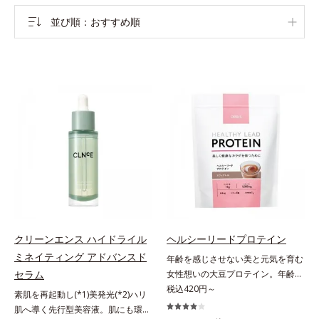
並び順
おすすめ順
クリーンエンス ハイドライル
ヘルシーリードプロテイン
ミネイティング アドバンスド
年齢を感じさせない美と元気を育む
セラム
女性想いの大豆プロテイン。年齢を
感じさせない美と元気を育む、女性
税込420円～
素肌を再起動し(*1)美発光(*2)ハリ
想いの大豆プロテインです。1杯で
肌へ導く先行型美容液。肌にも環境
不足しがちなたんぱく質を補えま