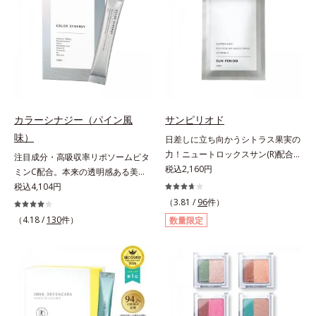
汚れを繰り返しません。さらに、
方でも使用しやすい設計に。ツヤを
脂質*2 角層内*3 うるおいによりキ
「CISブースター(*2)」配合で、あな
抑えた質感で、自然で好印象な口元
メを整えて毛穴を目立たなくする*4
た本来の清潔透明肌へと導きます。
へと導きます。3種の植物性保湿成
洗浄による汚れの除去*5 すべての
毛穴の汚れをしっかり洗い流す期待
分を組み合わせた「MULTI-３※」
方に皮膚刺激がおきないというわけ
感が高まる黒と、優しく肌に吸い付
を配合。さらに、ミツロウ、ヒアル
ではありません※敏感肌対象パッチ
くようなとろけ感のジェル状テクス
ロン酸、コラーゲン配合で、唇にう
テスト済（すべての人に皮膚刺激が
チャー。毛穴の黒ずみもメイクもし
るおいを与えます。※センブリエキ
おきないというわけではありませ
っかり洗い流し、洗いあがりはつる
ス、ビワ葉エキス、カミツレ花エキ
ん）※弱酸性
カラーシナジー（パイン風
サンピリオド
んとした肌に。泡立て不要であわた
ス：唇にうるおいを与える保湿成分
味）
日差しに立ち向かうシトラス果実の
だしい朝も疲れて帰ってきた夜も手
力！ニュートロックスサン(R)配合の
注目成分・高吸収率リポソームビタ
軽にご使用いただけます。*1 リパ
インナーケア(*)。果実の力で日差し
税込2,160円
ミンC配合。本来の透明感ある美し
ーゼ、リンゴ酸*2 イソステアリル
に立ち向かうインナーケア(*)です。
さを目指す美容サプリメント。みん
税込4,104円
アスコルビルリン酸２Na、プラン
強い紫外線が降り注ぐ南スペイン産
なが目指す美しさのゴールは、透明
クトンエキス、ハス花エキス、乳酸
（3.81 /
96
件）
のシトラスとローズマリーから抽出
感でした。注目成分リポソームビタ
桿菌/セイヨウナシ果汁発酵液、ア
（4.18 /
130
件）
数量限定
した話題の成分、「ニュートロック
ミンC配合、本来の透明感を引き出
ルギニン【ご使用ステップ】オルビ
スサン(R)」を配合。10年以上の研
す美容サプリメントです。美容に嬉
ス ミスター クレンザー ⇒ 化粧水
究を重ねており、多くの国で実績の
しい効果を持つビタミンCには、口
⇒ 保湿液※洗顔料と置き換えてご
ある夏のケア成分です。さらに夏の
から摂取しても吸収されにくく、多
使用いただけます。※週2～3回のス
ケアで有名なPLエキスと、欠かせな
くが体外に排出されるというデメリ
ペシャル洗顔としてのご使用をおす
い美容成分ビタミンCもプラス。独
ットが。そんなデメリットを払拭す
すめいたしますが、クレンジング料