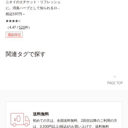
ニオイのエチケット・リフレッシュ
ことで、いろいろな表情を楽しめま
ルを作り、サラサラつるんの指通り
に。消臭ハーブとして知られるロー
す。*1 見たままの発色が叶う処方
を実現します。さらに高保水ミルク
ズマリー抽出物に、ペパーミントオ
税込597円～
＝ジメチコン、ステアロイルグルタ
(*2)が、うるおいを逃がさないよう
イル、レモンオイルを加えた3つの
ミン酸2Na、水酸化Al *2 レモング
に髪表面をコート。内外からのしっ
成分の働きで、臭いをカバー。レモ
ラス葉/茎エキス、マンダリンオレ
かりケアで、うるおい健康美髪をず
（4.47 /
520
件）
ンとミントが香るさわやかな息が続
ンジ果皮エキス、センチフォリアバ
っとキープします。*1 ダイズステ
通販限定
きます。
ラ花エキス、セイヨウミザクラ果実
ロール配合＝毛髪補修成分*2 ジエ
エキス、ブドウ葉エキス、カミツレ
チルヘキサン酸ネオペンチルグリコ
花エキス（すべて保湿成分）
ール、ネオペンタン酸イソデシル配
関連タグで探す
合＝保水効果の高い毛髪保護成分各
商品の詳しい情報は商品ページをご
覧ください。・BEAUTY夏祭りは、
こちら・エッセンスインヘアオイル
は、こちら
送料無料
初めての方は、全国送料無料、2回目以降のご利用の方
は、3,300円以上(税込)のお買い上げで、送料無料