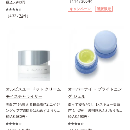
（4.14 /
306
件）
にも、いいことを——。
税込5,940円
す。大人女性の食習慣に基づき質と
「CLEANENCE（クリーンエン
キャンペーン
通販限定
量を考え、更年世代の女性に人気の
ス）」が目指すのは、まっさらな素
（4.32 /
74
件）
ある脂質が少ないソイプロテイン
肌と地球へのやさしさ。間引きされ
（大豆由来の植物性たんぱく質）を
た花や実、副産物など、本来は廃棄
採用しました。吸収が穏やかで、腹
されるはずだった原料や資源を「ア
持ちがいいのもポイントです。体を
ップサイクル（そのまま再利用する
作る材料であるたんぱく質12g(*1)
のではなく、商品としての価値を高
をメインに、美を引き出すコラーゲ
めるような加工を行う）」。不要と
ン5,000mgも配合。さらにリズムを
されるものを生まれ変わらせて新し
支える鉄分やビタミン6種(*2)、食
いパワーを引き出し、サイエンスの
物繊維など、女性が不足しがちな栄
力でまっさらな素肌へと導くクリー
養素を豊富に含み、大人女性の健康
ンビューティブランドです。
美を総合的に支えます。甘さ控えめ
のカフェオレ味、濃厚な抹茶味の2
オルビスユー ドット クリーム
オーバーナイト ブライトニン
味展開。プロテイン独特のにおいや
モイスチャライザー
グ ジェル
クセが少なく、水に溶けやすいの
で、手軽においしくたんぱく質を摂
美白(*1)も叶える最高峰(*2)エイジ
塗って寝るだけ、レスキュー美白
れます。*1 1杯分（約27g）当り。
ングケア(*3)指をはね返すような弾
(*1)。翌朝、透明感あふれるうるぷ
コラーゲン含む。*2 ビタミンB1、
力感が宿るハリ感 濃密フィットク
税込3,630円～
る肌を叶える、お守り涼感ジェルパ
税込3,190円～
B2、B6、B12、ナイアシン、パン
リーム。ハリも透明感(*4)も結果主
ック。紫外線を浴びた日の夜は、ひ
トテン酸各商品の詳しい情報は商品
義。年齢サイン(*5)の因子に着目し
んやり気持ちいいジェルでお肌をレ