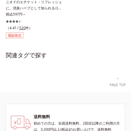
ニオイのエチケット・リフレッシュ
ことで、いろいろな表情を楽しめま
ルを作り、サラサラつるんの指通り
に。消臭ハーブとして知られるロー
す。*1 見たままの発色が叶う処方
を実現します。さらに高保水ミルク
ズマリー抽出物に、ペパーミントオ
税込597円～
＝ジメチコン、ステアロイルグルタ
(*2)が、うるおいを逃がさないよう
イル、レモンオイルを加えた3つの
ミン酸2Na、水酸化Al *2 レモング
に髪表面をコート。内外からのしっ
成分の働きで、臭いをカバー。レモ
ラス葉/茎エキス、マンダリンオレ
かりケアで、うるおい健康美髪をず
（4.47 /
520
件）
ンとミントが香るさわやかな息が続
ンジ果皮エキス、センチフォリアバ
っとキープします。*1 ダイズステ
通販限定
きます。
ラ花エキス、セイヨウミザクラ果実
ロール配合＝毛髪補修成分*2 ジエ
エキス、ブドウ葉エキス、カミツレ
チルヘキサン酸ネオペンチルグリコ
花エキス（すべて保湿成分）
ール、ネオペンタン酸イソデシル配
関連タグで探す
合＝保水効果の高い毛髪保護成分各
商品の詳しい情報は商品ページをご
覧ください。・BEAUTY夏祭りは、
こちら・エッセンスインヘアオイル
は、こちら
送料無料
初めての方は、全国送料無料、2回目以降のご利用の方
は、3,300円以上(税込)のお買い上げで、送料無料