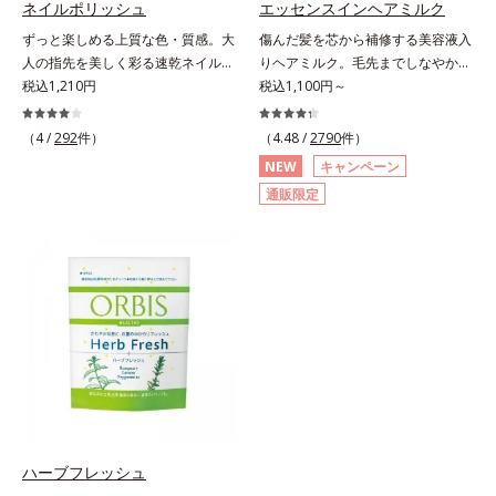
ネイルポリッシュ
エッセンスインヘアミルク
にぷるんっと食べて解消を目指しま
酸、葉酸各商品の詳しい情報は商品
ずっと楽しめる上質な色・質感。大
傷んだ髪を芯から補修する美容液入
しょう。脂肪分ゼロ＆1袋20kcal
ページをご覧ください。・BEAUTY
人の指先を美しく彩る速乾ネイルカ
りヘアミルク。毛先までしなやかな
で、ダイエット中でも安心です。各
夏祭りは、こちら
ラー。大人の手肌をきれいに見せ
税込1,210円
美髪へ。パサつき、広がり、枝毛、
税込1,100円～
商品の詳しい情報は商品ページをご
る、落ち着いた色展開の速乾ネイル
ツヤ不足・・・髪のお悩みは尽きな
覧ください。・BEAUTY夏祭りは、
カラー（マニキュア）です。長い年
いもの。エッセンスインヘアミルク
こちら
（4 /
292
件）
（4.48 /
2790
件）
月を経ても美しさが色あせないアー
は、そんなお悩みを解決する洗い流
NEW
キャンペーン
ト作品のように、ずっと楽しめる上
さないタイプのトリートメントで
通販限定
質な色・質感にこだわりました。
す。サロン業界注目の美髪成分
「クリア発色処方(*1)」により、見
「CMC類似成分(*1)」を配合。この
たままの美しい発色が叶います。速
「CMC」は、髪内部の成分が流れ出
乾性も従来品よりさらにアップ。ま
るのを防ぐ重要な役割を担ってお
た細かいアレンジをしやすくするた
り、ダメージを受けてバラバラにな
め、持ち手の長さとハケを短くして
りがちな髪内部の線維をくっつけま
爪への距離が近くなるよう工夫して
す。一度「CMC」を失うと自ら作り
います。ネイルケア成分を6種(*2)
出すことはできないので、補うケア
も配合し、爪をいたわる仕様です。
が不可欠なのです。使用方法は簡
質感によって異なる魅力を楽しめる
単。適量を手にとって、タオルドラ
「トップコート」、より自分になじ
イ後の髪（または乾いた髪）に、毛
む色合いにニュアンスチェンジでき
先を中心になじませます。ドライヤ
ハーブフレッシュ
る「ベースコート」と組み合わせる
ーの熱を味方に、擬似キューティク