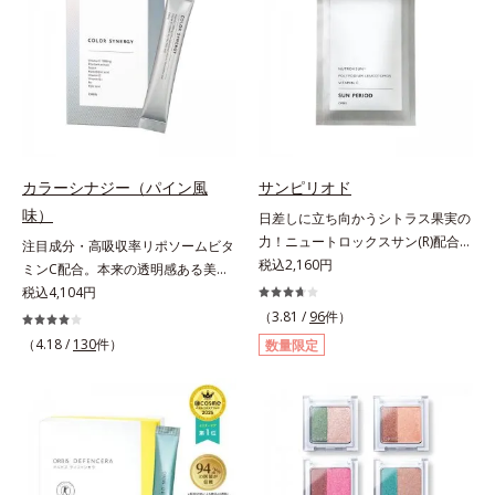
汚れを繰り返しません。さらに、
方でも使用しやすい設計に。ツヤを
脂質*2 角層内*3 うるおいによりキ
「CISブースター(*2)」配合で、あな
抑えた質感で、自然で好印象な口元
メを整えて毛穴を目立たなくする*4
た本来の清潔透明肌へと導きます。
へと導きます。3種の植物性保湿成
洗浄による汚れの除去*5 すべての
毛穴の汚れをしっかり洗い流す期待
分を組み合わせた「MULTI-３※」
方に皮膚刺激がおきないというわけ
感が高まる黒と、優しく肌に吸い付
を配合。さらに、ミツロウ、ヒアル
ではありません※敏感肌対象パッチ
くようなとろけ感のジェル状テクス
ロン酸、コラーゲン配合で、唇にう
テスト済（すべての人に皮膚刺激が
チャー。毛穴の黒ずみもメイクもし
るおいを与えます。※センブリエキ
おきないというわけではありませ
っかり洗い流し、洗いあがりはつる
ス、ビワ葉エキス、カミツレ花エキ
ん）※弱酸性
カラーシナジー（パイン風
サンピリオド
んとした肌に。泡立て不要であわた
ス：唇にうるおいを与える保湿成分
味）
日差しに立ち向かうシトラス果実の
だしい朝も疲れて帰ってきた夜も手
力！ニュートロックスサン(R)配合の
注目成分・高吸収率リポソームビタ
軽にご使用いただけます。*1 リパ
インナーケア(*)。果実の力で日差し
税込2,160円
ミンC配合。本来の透明感ある美し
ーゼ、リンゴ酸*2 イソステアリル
に立ち向かうインナーケア(*)です。
さを目指す美容サプリメント。みん
税込4,104円
アスコルビルリン酸２Na、プラン
強い紫外線が降り注ぐ南スペイン産
なが目指す美しさのゴールは、透明
クトンエキス、ハス花エキス、乳酸
（3.81 /
96
件）
のシトラスとローズマリーから抽出
感でした。注目成分リポソームビタ
桿菌/セイヨウナシ果汁発酵液、ア
（4.18 /
130
件）
数量限定
した話題の成分、「ニュートロック
ミンC配合、本来の透明感を引き出
ルギニン【ご使用ステップ】オルビ
スサン(R)」を配合。10年以上の研
す美容サプリメントです。美容に嬉
ス ミスター クレンザー ⇒ 化粧水
究を重ねており、多くの国で実績の
しい効果を持つビタミンCには、口
⇒ 保湿液※洗顔料と置き換えてご
ある夏のケア成分です。さらに夏の
から摂取しても吸収されにくく、多
使用いただけます。※週2～3回のス
ケアで有名なPLエキスと、欠かせな
くが体外に排出されるというデメリ
ペシャル洗顔としてのご使用をおす
い美容成分ビタミンCもプラス。独
ットが。そんなデメリットを払拭す
すめいたしますが、クレンジング料