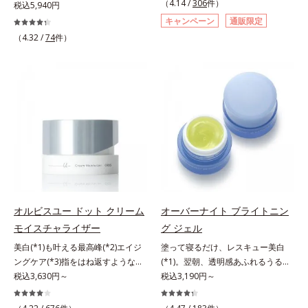
（4.14 /
306
件）
にも、いいことを——。
税込5,940円
す。大人女性の食習慣に基づき質と
「CLEANENCE（クリーンエン
キャンペーン
通販限定
量を考え、更年世代の女性に人気の
ス）」が目指すのは、まっさらな素
（4.32 /
74
件）
ある脂質が少ないソイプロテイン
肌と地球へのやさしさ。間引きされ
（大豆由来の植物性たんぱく質）を
た花や実、副産物など、本来は廃棄
採用しました。吸収が穏やかで、腹
されるはずだった原料や資源を「ア
持ちがいいのもポイントです。体を
ップサイクル（そのまま再利用する
作る材料であるたんぱく質12g(*1)
のではなく、商品としての価値を高
をメインに、美を引き出すコラーゲ
めるような加工を行う）」。不要と
ン5,000mgも配合。さらにリズムを
されるものを生まれ変わらせて新し
支える鉄分やビタミン6種(*2)、食
いパワーを引き出し、サイエンスの
物繊維など、女性が不足しがちな栄
力でまっさらな素肌へと導くクリー
養素を豊富に含み、大人女性の健康
ンビューティブランドです。
美を総合的に支えます。甘さ控えめ
のカフェオレ味、濃厚な抹茶味の2
オルビスユー ドット クリーム
オーバーナイト ブライトニン
味展開。プロテイン独特のにおいや
モイスチャライザー
グ ジェル
クセが少なく、水に溶けやすいの
で、手軽においしくたんぱく質を摂
美白(*1)も叶える最高峰(*2)エイジ
塗って寝るだけ、レスキュー美白
れます。*1 1杯分（約27g）当り。
ングケア(*3)指をはね返すような弾
(*1)。翌朝、透明感あふれるうるぷ
コラーゲン含む。*2 ビタミンB1、
力感が宿るハリ感 濃密フィットク
税込3,630円～
る肌を叶える、お守り涼感ジェルパ
税込3,190円～
B2、B6、B12、ナイアシン、パン
リーム。ハリも透明感(*4)も結果主
ック。紫外線を浴びた日の夜は、ひ
トテン酸各商品の詳しい情報は商品
義。年齢サイン(*5)の因子に着目し
んやり気持ちいいジェルでお肌をレ