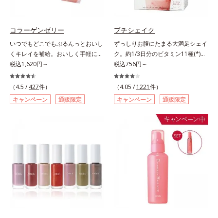
ず風味」、芳醇なマスカットの香り
ります。容器の中でプレスされた粉
とさっぱりとした酸味が楽しめる
体が、塗布時にプレス圧から解放さ
「マスカット風味」、ピーチの甘い
れて丸い粉体になる「バウンスロー
コラーゲンゼリー
プチシェイク
香りと爽やかな甘味が楽しめる「ピ
ルパウダー」を採用しました。肌の
いつでもどこでもぷるんっとおいし
ずっしりお腹にたまる大満足シェイ
ーチ風味」の3種のフレーバーをご
上で転がりやすく、ひと塗りでふわ
くキレイを補給。おいしく手軽にキ
ク。約1/3日分のビタミン11種(*)・
用意。その日の気分に合わせてチョ
っとのび広がります。
レイをチャージ！ おやつ感覚でハ
税込1,620円～
鉄分・食物繊維配合でダイエットと
税込756円～
イスできるから、より飽きにくく、
リと弾力のある毎日に欠かせない人
美容をしっかりサポート。食事とお
水なしで飲めるから、毎日手軽にお
気のコラーゲンを補給できる、ステ
きかえるだけで簡単にカロリーを抑
いしく続けられます。*1 販売商品
（4.5 /
427
件）
（4.05 /
1221
件）
ィック型ゼリーです。吸収が早い、
えつつ、果実のいいところをまるご
として。*2 許可表示：本品に含ま
キャンペーン
通販限定
キャンペーン
通販限定
分子の小さなコラーゲンが1袋にた
と使って栄養バランスUP。食物繊
れる米胚芽由来のグルコシルセラミ
っぷり1,000mg！さらにたった1g
維やビタミン、鉄分などの不足しが
ドは、肌の水分を逃しにくくするた
で約6リットルもの保水力をもつと
ちな栄養素をチャージして、健康的
め、肌の乾燥が気になる方に適して
言われるヒアルロン酸に、ビタミン
なダイエットを後押しします。さら
います。
B6も加えました。コラーゲン特有
に牛乳以外に、豆乳やヨーグルトに
の香りや味をできるだけカットし
も混ぜることができ、気分や摂りた
た、まるでフルーツゼリーのように
い栄養、空腹具合に合わせて食べ方
みずみずしいゼリーです。個包装の
のアレンジは自由自在！自然な果実
スティックタイプだから、いつでも
の味を活かした美味しさで、ハッピ
どこでも片手でおいしくコラーゲン
ーなダイエットを目指します。* ビ
をチャージできます。年齢と共に気
タミンA、B1、B2、B6、B12、C、
になる悩みも、おやつやデザート時
D、E、ナイアシン、パントテン