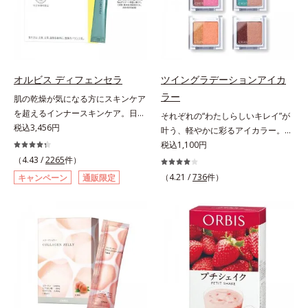
自の製法でサポートします。飲むだ
るべく、独自技術によるオルビスの
としてお使いいただく場合や、お肌
けのケアなので、夏対策にありがち
リポソームビタミンCは高吸収率。
の状態に合わせて毎日お使いいただ
な不快感やストレスは無し！ 時短
カラダと同じ成分でできたリポソー
いても問題ありません。【ご使用方
ケアにもなるため、忙しい方にもお
ム（カプセル）にビタミンCを閉じ
法】①適量(さくらんぼ 1粒程度)を
すすめです。夏を快適に過ごすため
込めることで体内になじみやすく、
とり、乾いた肌の上で優しくらせん
に早速、毎日2粒（目安）の新習慣
従来のビタミンCに比べて吸収率が
を描くように、よくなじませます。
オルビス ディフェンセラ
ツイングラデーションアイカ
を始めましょう。* 紫外線などによ
ぐんとアップ！さらにじっくり時間
②指先の感触が軽くなったら、水ま
ラー
肌の乾燥が気になる方にスキンケア
り失われるビタミンCを中心とした
差で届けるタイムデリバー設計をプ
たはぬるま湯でよく洗い流します。
を超えるインナースキンケア。日本
それぞれの“わたしらしいキレイ”が
栄養成分の補給
ラスすることで体内に長く留め、最
※W洗顔は不要です。
初(*1)“肌にもトクホ(*2)”！肌の乾燥
税込3,456円
叶う、軽やかに彩るアイカラー。そ
大限アプローチしていきます。甘酸
が気になる方に。高純度に精製した
れぞれの“わたしに似合う！”を叶え
税込1,100円
っぱいパイン風味が口の中に爽やか
米胚芽由来のグルコシルセラミドを
る、絶妙な2色セットのデイリーア
（4.43 /
2265
件）
に広がる顆粒タイプ。水なしでもサ
配合。「肌の水分を逃しにくくする
イカラーです。自由に使い回せる濃
ッと摂れます。
（4.21 /
736
件）
キャンペーン
通販限定
ため、肌の乾燥が気になる方に適し
淡の組み合わせは、指でササッとラ
ている」と許可された、特定保健用
フに重ねるだけで美しいグラデーシ
食品（トクホ）のインナースキンケ
ョンが作れて、瞳の印象を確実に
アです。“飲むスキンケア”だから、
UP。重ね方次第で印象の異なる仕
顔だけでなく、背中や足など、スキ
上がりが可能で、毎日のメイクがも
ンケア機能は全身にも。なかなか手
っと楽しくなります。それぞれの肌
が回らない、ボディの乾燥対策にも
色を考えたこだわりの色設計だか
おすすめです。ゆずの爽やかな香り
ら、冒険カラーも肌にすんなりなじ
とすっきりとした酸味が特徴の「ゆ
み、立体的で華やかな目元に仕上が