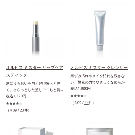
ン成分(*)配合で、毛の1本1本まで
本原因「肌のバリア機能の低下」
ジングケアが叶うシリーズに。3ス
リカバリーします。*1 メラニンの
軽やかに描けます。ペンシルの後ろ
と、肌悩み「毛穴の目立ち」の両方
テップで上向き(*10)のハリと透明
生成を抑え、シミ・ソバカスを防ぐ
にはスクリューブラシが付いている
にWでアプローチする、薬用ニキビ
感を。効果的なシナジー設計で、あ
*2 美白（メラニンの生成を抑え、
ので、毛流れを整えたり、色をなじ
対策スキンケアシリーズです。5種
なたのエイジングケアを応援しま
シミ・ソバカスを防ぐ）と保湿のこ
ませたり、ラインをぼかしたりと大
の和漢植物由来成分とコラーゲンが
す。*1 メラニンの生成を抑え、シ
と*3 明るく澄んだ肌を目指す保湿
活躍。これ1本で完成度の高い、ふ
肌をいたわりながらうるおいを与
ミ・ソバカスを防ぐ（ウォッシュを
成分と、メラニンの生成を抑え、シ
んわり眉に仕上がります。※中身を
え、バリア機能を維持。ニキビがで
除く）*2 オルビス内スキンケアシ
ミ・ソバカスを防ぐ美白有効成分を
取り替えられるリフィルをご用意し
きにくい肌を目指します。さらにビ
リーズの保湿力*3 年齢に応じたお
組み合わせた複合成分*4 グリチル
ています。* ダイマージリノール酸
タミンC誘導体をはじめとした5種
手入れのこと*4 うるおいによる
リチン酸2K各商品の詳しい情報は商
ダイマージレイルビス（ベヘニル/
の整肌成分(*1)から成る「ナノVCシ
*5 乾燥、ハリ・ツヤのなさ*6
品ページをご覧ください。・
イソステアリル/フィトステリル）
ョットカプセル」を配合。カプセル
乾燥による*7 保湿成分*8 ロニ
BEAUTY夏祭りは、こちら
オルビス ミスター リップケア
オルビス ミスター クレンザー
配合＝感触向上成分
が浸透してから成分を放出する特殊
セラカエルレア果汁、ノバラエキス
スティック
黒ずみ汚れやメイク汚れを残さな
技術によって、高い浸透力(*2)と安
配合＝うるおいを与えハリと透明感
い、酵素の力でやさしくなめらかに
唇にうるおいを与え好印象へと導
定性を実現。毛穴の目立ちをしっか
に満ちた肌へ導く保湿成分*9 メマ
洗い上げるW洗顔不要のスペシャル
税込1,980円
く。さらっとした塗りごこちと質感
りケア(*3)して、ゆらぎやすいニキ
ツヨイグサ抽出液、スイカズラエキ
クレンザー。過剰な皮脂とその皮脂
で自然で好印象な口元に。さらっと
税込1,320円
ビ肌を、みずみずしい清潔な垢抜け
ス配合＝角層のすみずみまで水分・
汚れが詰まって発生する黒ずみ汚れ
した軽やかな塗りごこちでありなが
肌(*4)へと導きます。たっぷりの保
（4.09 /
44
件）
油分を保ち、ハリ・ツヤを与える保
に着目。古い角層を洗い流す洗浄成
らも、唇にうるおいを与える「モイ
湿成分で低刺激。敏感肌の方にもお
（4.09 /
23
件）
湿成分*10 気持ちのこと
分「リンゴ酸」と過剰な皮脂を溶か
ストキープ処方」採用で、「唇のか
使いいただけます(*5)。*1 テトラ2-
し出す脂質分解酵素「リパーゼ」を
さつきはケアしたいけど、リップク
ヘキシルデカン酸アスコルビル、天
組み合わせた複合洗浄成分「リンゴ
リームはべたつくから苦手」という
然ビタミンE、イノシット、フィチ
酸 LP(*1)」を配合し、毛穴の黒ずみ
リップクリームに苦手意識を感じる
ン酸、ユズセラミド、スフィンゴ糖