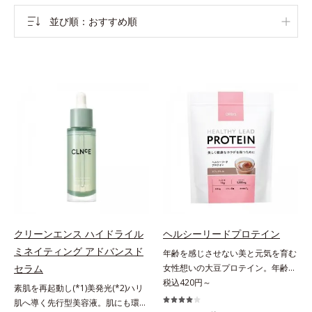
並び順
おすすめ順
クリーンエンス ハイドライル
ヘルシーリードプロテイン
ミネイティング アドバンスド
年齢を感じさせない美と元気を育む
セラム
女性想いの大豆プロテイン。年齢を
感じさせない美と元気を育む、女性
税込420円～
素肌を再起動し(*1)美発光(*2)ハリ
想いの大豆プロテインです。1杯で
肌へ導く先行型美容液。肌にも環境
不足しがちなたんぱく質を補えま