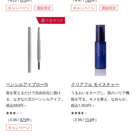
（4.22 /
676
件）
（4.47 /
183
件）
ページをご覧ください。・BEAUTY
た肌科学エイジングケア(*3)シリー
スキュー！ メラニンの産生指令が
キャンペーン
通販限定
キャンペーン
通販限定
夏祭りは、こちら
ズ。オルビスユー ドットシリーズ
活発になる夜の肌環境に着目して、
は、年齢による肌悩み一つ一つを対
塗って眠るだけの簡単ケアで“潤白
処するのではなく、肌で起きている
(*2)ツヤ肌”へと整える夜用ジェルパ
ことの根本原因に着目。加齢ととも
ックです。ぷるぷるジェルを肌にの
に現れる年齢サインについて研究を
せると、シートマスクのようにピタ
進めたところ、弾力感のない状態で
ッと密着。水ハリ膜が肌のうるおい
ある「ハリのなさ」や、くすみ(*6)
をキープしながら、やわらかさをア
などが現れている状態である「透明
ップ。美白(*1)と保湿の両方にアプ
感のなさ」が、大人の肌印象に大き
ローチする「トラネキサム酸-
な影響を与えていることがわかりま
SG(*3)」、肌荒れや日焼けによる肌
した。そこでオルビスユー ドット
のほてりを予防する「グリチルリチ
シリーズは美容成分(*7)として
ン酸ジカリウム(*4)」など、たっぷ
ペンシルアイブローN
クリアフル モイスチャー
「G.D.F.アクティベーター(*8)」を
りの保湿成分が浸透しやすい肌環境
面を変えるだけで自由自在に描け
うるおいをキープし、肌のバリア機
配合。そして、従来から配合してい
を叶えます。はじめはピタッと密着
る、なぎなた芯のペンシルアイブロ
能を守る。キメを整え、なめらかな
る美白(*1)有効成分「トラネキサム
するテクスチャーは、肌になじむご
ー。角度を変えるだけで自由自在に
税込880円～
肌にするニキビ対策保湿液。「ニキ
税込1,650円～
酸」を配合しました。さらに、シリ
とにもっちり質感に、最後はなめら
描けるペンシルアイブローです。な
ビをくり返してしまう」「毛穴目立
ーズ共通の美容成分「GLルートブ
かな水膜へと3変化。普段の保湿液
ぎなた芯だから、接地面を変えるだ
ちが気になる」「マスク生活であご
ースター(*9)」を配合することで、
（3.06 /
879
件）
をこのジェルにおきかえて塗って眠
（3.96 /
154
件）
けで太い線から細い線まで、テクニ
や口まわりのニキビが気になる」と
肌のふっくら感や透明感を叶えま
るだけで、うるおいながらもベタつ
キャンペーン
ックいらずで簡単に。スムースライ
いうお悩みに。くり返しニキビの根
す。美白ケアしながら多角的なエイ
かず、透明感のあるうるぷる肌へと