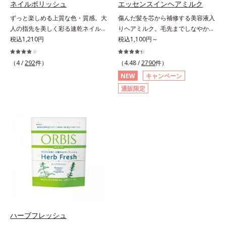
ネイルポリッシュ
エッセンスインヘアミルク
にぷるんっと食べて解消を目指しま
酸、葉酸各商品の詳しい情報は商品
ずっと楽しめる上質な色・質感。大
傷んだ髪を芯から補修する美容液入
しょう。脂肪分ゼロ＆1袋20kcal
ページをご覧ください。・BEAUTY
人の指先を美しく彩る速乾ネイルカ
りヘアミルク。毛先までしなやかな
で、ダイエット中でも安心です。各
夏祭りは、こちら
ラー。大人の手肌をきれいに見せ
税込1,210円
美髪へ。パサつき、広がり、枝毛、
税込1,100円～
商品の詳しい情報は商品ページをご
る、落ち着いた色展開の速乾ネイル
ツヤ不足・・・髪のお悩みは尽きな
覧ください。・BEAUTY夏祭りは、
カラー（マニキュア）です。長い年
いもの。エッセンスインヘアミルク
こちら
（4 /
292
件）
（4.48 /
2790
件）
月を経ても美しさが色あせないアー
は、そんなお悩みを解決する洗い流
NEW
キャンペーン
ト作品のように、ずっと楽しめる上
さないタイプのトリートメントで
通販限定
質な色・質感にこだわりました。
す。サロン業界注目の美髪成分
「クリア発色処方(*1)」により、見
「CMC類似成分(*1)」を配合。この
たままの美しい発色が叶います。速
「CMC」は、髪内部の成分が流れ出
乾性も従来品よりさらにアップ。ま
るのを防ぐ重要な役割を担ってお
た細かいアレンジをしやすくするた
り、ダメージを受けてバラバラにな
め、持ち手の長さとハケを短くして
りがちな髪内部の線維をくっつけま
爪への距離が近くなるよう工夫して
す。一度「CMC」を失うと自ら作り
います。ネイルケア成分を6種(*2)
出すことはできないので、補うケア
も配合し、爪をいたわる仕様です。
が不可欠なのです。使用方法は簡
質感によって異なる魅力を楽しめる
単。適量を手にとって、タオルドラ
「トップコート」、より自分になじ
イ後の髪（または乾いた髪）に、毛
む色合いにニュアンスチェンジでき
先を中心になじませます。ドライヤ
ハーブフレッシュ
る「ベースコート」と組み合わせる
ーの熱を味方に、擬似キューティク