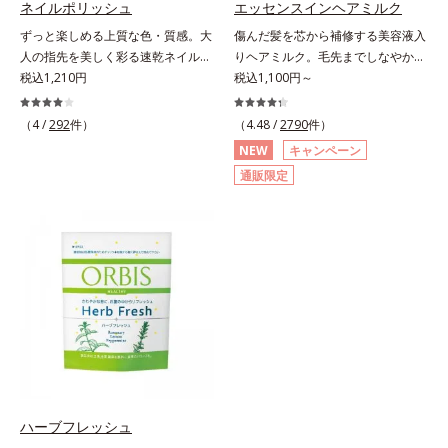
ネイルポリッシュ
エッセンスインヘアミルク
にぷるんっと食べて解消を目指しま
酸、葉酸各商品の詳しい情報は商品
ずっと楽しめる上質な色・質感。大
傷んだ髪を芯から補修する美容液入
しょう。脂肪分ゼロ＆1袋20kcal
ページをご覧ください。・BEAUTY
人の指先を美しく彩る速乾ネイルカ
りヘアミルク。毛先までしなやかな
で、ダイエット中でも安心です。各
夏祭りは、こちら
ラー。大人の手肌をきれいに見せ
税込1,210円
美髪へ。パサつき、広がり、枝毛、
税込1,100円～
商品の詳しい情報は商品ページをご
る、落ち着いた色展開の速乾ネイル
ツヤ不足・・・髪のお悩みは尽きな
覧ください。・BEAUTY夏祭りは、
カラー（マニキュア）です。長い年
いもの。エッセンスインヘアミルク
こちら
（4 /
292
件）
（4.48 /
2790
件）
月を経ても美しさが色あせないアー
は、そんなお悩みを解決する洗い流
NEW
キャンペーン
ト作品のように、ずっと楽しめる上
さないタイプのトリートメントで
通販限定
質な色・質感にこだわりました。
す。サロン業界注目の美髪成分
「クリア発色処方(*1)」により、見
「CMC類似成分(*1)」を配合。この
たままの美しい発色が叶います。速
「CMC」は、髪内部の成分が流れ出
乾性も従来品よりさらにアップ。ま
るのを防ぐ重要な役割を担ってお
た細かいアレンジをしやすくするた
り、ダメージを受けてバラバラにな
め、持ち手の長さとハケを短くして
りがちな髪内部の線維をくっつけま
爪への距離が近くなるよう工夫して
す。一度「CMC」を失うと自ら作り
います。ネイルケア成分を6種(*2)
出すことはできないので、補うケア
も配合し、爪をいたわる仕様です。
が不可欠なのです。使用方法は簡
質感によって異なる魅力を楽しめる
単。適量を手にとって、タオルドラ
「トップコート」、より自分になじ
イ後の髪（または乾いた髪）に、毛
む色合いにニュアンスチェンジでき
先を中心になじませます。ドライヤ
ハーブフレッシュ
る「ベースコート」と組み合わせる
ーの熱を味方に、擬似キューティク