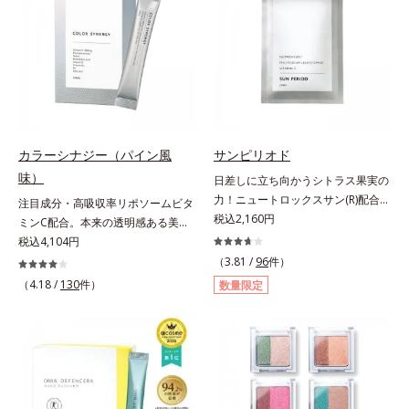
汚れを繰り返しません。さらに、
方でも使用しやすい設計に。ツヤを
脂質*2 角層内*3 うるおいによりキ
「CISブースター(*2)」配合で、あな
抑えた質感で、自然で好印象な口元
メを整えて毛穴を目立たなくする*4
た本来の清潔透明肌へと導きます。
へと導きます。3種の植物性保湿成
洗浄による汚れの除去*5 すべての
毛穴の汚れをしっかり洗い流す期待
分を組み合わせた「MULTI-３※」
方に皮膚刺激がおきないというわけ
感が高まる黒と、優しく肌に吸い付
を配合。さらに、ミツロウ、ヒアル
ではありません※敏感肌対象パッチ
くようなとろけ感のジェル状テクス
ロン酸、コラーゲン配合で、唇にう
テスト済（すべての人に皮膚刺激が
チャー。毛穴の黒ずみもメイクもし
るおいを与えます。※センブリエキ
おきないというわけではありませ
っかり洗い流し、洗いあがりはつる
ス、ビワ葉エキス、カミツレ花エキ
ん）※弱酸性
カラーシナジー（パイン風
サンピリオド
んとした肌に。泡立て不要であわた
ス：唇にうるおいを与える保湿成分
味）
日差しに立ち向かうシトラス果実の
だしい朝も疲れて帰ってきた夜も手
力！ニュートロックスサン(R)配合の
注目成分・高吸収率リポソームビタ
軽にご使用いただけます。*1 リパ
インナーケア(*)。果実の力で日差し
税込2,160円
ミンC配合。本来の透明感ある美し
ーゼ、リンゴ酸*2 イソステアリル
に立ち向かうインナーケア(*)です。
さを目指す美容サプリメント。みん
税込4,104円
アスコルビルリン酸２Na、プラン
強い紫外線が降り注ぐ南スペイン産
なが目指す美しさのゴールは、透明
クトンエキス、ハス花エキス、乳酸
（3.81 /
96
件）
のシトラスとローズマリーから抽出
感でした。注目成分リポソームビタ
桿菌/セイヨウナシ果汁発酵液、ア
（4.18 /
130
件）
数量限定
した話題の成分、「ニュートロック
ミンC配合、本来の透明感を引き出
ルギニン【ご使用ステップ】オルビ
スサン(R)」を配合。10年以上の研
す美容サプリメントです。美容に嬉
ス ミスター クレンザー ⇒ 化粧水
究を重ねており、多くの国で実績の
しい効果を持つビタミンCには、口
⇒ 保湿液※洗顔料と置き換えてご
ある夏のケア成分です。さらに夏の
から摂取しても吸収されにくく、多
使用いただけます。※週2～3回のス
ケアで有名なPLエキスと、欠かせな
くが体外に排出されるというデメリ
ペシャル洗顔としてのご使用をおす
い美容成分ビタミンCもプラス。独
ットが。そんなデメリットを払拭す
すめいたしますが、クレンジング料