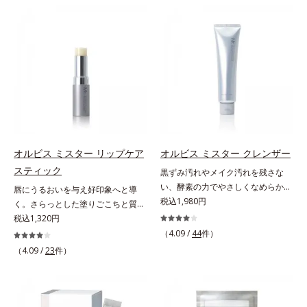
ン成分(*)配合で、毛の1本1本まで
本原因「肌のバリア機能の低下」
ジングケアが叶うシリーズに。3ス
リカバリーします。*1 メラニンの
軽やかに描けます。ペンシルの後ろ
と、肌悩み「毛穴の目立ち」の両方
テップで上向き(*10)のハリと透明
生成を抑え、シミ・ソバカスを防ぐ
にはスクリューブラシが付いている
にWでアプローチする、薬用ニキビ
感を。効果的なシナジー設計で、あ
*2 美白（メラニンの生成を抑え、
ので、毛流れを整えたり、色をなじ
対策スキンケアシリーズです。5種
なたのエイジングケアを応援しま
シミ・ソバカスを防ぐ）と保湿のこ
ませたり、ラインをぼかしたりと大
の和漢植物由来成分とコラーゲンが
す。*1 メラニンの生成を抑え、シ
と*3 明るく澄んだ肌を目指す保湿
活躍。これ1本で完成度の高い、ふ
肌をいたわりながらうるおいを与
ミ・ソバカスを防ぐ（ウォッシュを
成分と、メラニンの生成を抑え、シ
んわり眉に仕上がります。※中身を
え、バリア機能を維持。ニキビがで
除く）*2 オルビス内スキンケアシ
ミ・ソバカスを防ぐ美白有効成分を
取り替えられるリフィルをご用意し
きにくい肌を目指します。さらにビ
リーズの保湿力*3 年齢に応じたお
組み合わせた複合成分*4 グリチル
ています。* ダイマージリノール酸
タミンC誘導体をはじめとした5種
手入れのこと*4 うるおいによる
リチン酸2K各商品の詳しい情報は商
ダイマージレイルビス（ベヘニル/
の整肌成分(*1)から成る「ナノVCシ
*5 乾燥、ハリ・ツヤのなさ*6
品ページをご覧ください。・
イソステアリル/フィトステリル）
ョットカプセル」を配合。カプセル
乾燥による*7 保湿成分*8 ロニ
BEAUTY夏祭りは、こちら
オルビス ミスター リップケア
オルビス ミスター クレンザー
配合＝感触向上成分
が浸透してから成分を放出する特殊
セラカエルレア果汁、ノバラエキス
スティック
黒ずみ汚れやメイク汚れを残さな
技術によって、高い浸透力(*2)と安
配合＝うるおいを与えハリと透明感
い、酵素の力でやさしくなめらかに
唇にうるおいを与え好印象へと導
定性を実現。毛穴の目立ちをしっか
に満ちた肌へ導く保湿成分*9 メマ
洗い上げるW洗顔不要のスペシャル
税込1,980円
く。さらっとした塗りごこちと質感
りケア(*3)して、ゆらぎやすいニキ
ツヨイグサ抽出液、スイカズラエキ
クレンザー。過剰な皮脂とその皮脂
で自然で好印象な口元に。さらっと
税込1,320円
ビ肌を、みずみずしい清潔な垢抜け
ス配合＝角層のすみずみまで水分・
汚れが詰まって発生する黒ずみ汚れ
した軽やかな塗りごこちでありなが
肌(*4)へと導きます。たっぷりの保
（4.09 /
44
件）
油分を保ち、ハリ・ツヤを与える保
に着目。古い角層を洗い流す洗浄成
らも、唇にうるおいを与える「モイ
湿成分で低刺激。敏感肌の方にもお
（4.09 /
23
件）
湿成分*10 気持ちのこと
分「リンゴ酸」と過剰な皮脂を溶か
ストキープ処方」採用で、「唇のか
使いいただけます(*5)。*1 テトラ2-
し出す脂質分解酵素「リパーゼ」を
さつきはケアしたいけど、リップク
ヘキシルデカン酸アスコルビル、天
組み合わせた複合洗浄成分「リンゴ
リームはべたつくから苦手」という
然ビタミンE、イノシット、フィチ
酸 LP(*1)」を配合し、毛穴の黒ずみ
リップクリームに苦手意識を感じる
ン酸、ユズセラミド、スフィンゴ糖