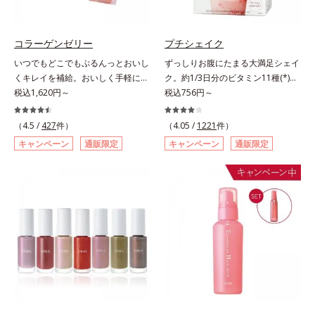
ず風味」、芳醇なマスカットの香り
ります。容器の中でプレスされた粉
とさっぱりとした酸味が楽しめる
体が、塗布時にプレス圧から解放さ
「マスカット風味」、ピーチの甘い
れて丸い粉体になる「バウンスロー
コラーゲンゼリー
プチシェイク
香りと爽やかな甘味が楽しめる「ピ
ルパウダー」を採用しました。肌の
いつでもどこでもぷるんっとおいし
ずっしりお腹にたまる大満足シェイ
ーチ風味」の3種のフレーバーをご
上で転がりやすく、ひと塗りでふわ
くキレイを補給。おいしく手軽にキ
ク。約1/3日分のビタミン11種(*)・
用意。その日の気分に合わせてチョ
っとのび広がります。
レイをチャージ！ おやつ感覚でハ
税込1,620円～
鉄分・食物繊維配合でダイエットと
税込756円～
イスできるから、より飽きにくく、
リと弾力のある毎日に欠かせない人
美容をしっかりサポート。食事とお
水なしで飲めるから、毎日手軽にお
気のコラーゲンを補給できる、ステ
きかえるだけで簡単にカロリーを抑
いしく続けられます。*1 販売商品
（4.5 /
427
件）
（4.05 /
1221
件）
ィック型ゼリーです。吸収が早い、
えつつ、果実のいいところをまるご
として。*2 許可表示：本品に含ま
キャンペーン
通販限定
キャンペーン
通販限定
分子の小さなコラーゲンが1袋にた
と使って栄養バランスUP。食物繊
れる米胚芽由来のグルコシルセラミ
っぷり1,000mg！さらにたった1g
維やビタミン、鉄分などの不足しが
ドは、肌の水分を逃しにくくするた
で約6リットルもの保水力をもつと
ちな栄養素をチャージして、健康的
め、肌の乾燥が気になる方に適して
言われるヒアルロン酸に、ビタミン
なダイエットを後押しします。さら
います。
B6も加えました。コラーゲン特有
に牛乳以外に、豆乳やヨーグルトに
の香りや味をできるだけカットし
も混ぜることができ、気分や摂りた
た、まるでフルーツゼリーのように
い栄養、空腹具合に合わせて食べ方
みずみずしいゼリーです。個包装の
のアレンジは自由自在！自然な果実
スティックタイプだから、いつでも
の味を活かした美味しさで、ハッピ
どこでも片手でおいしくコラーゲン
ーなダイエットを目指します。* ビ
をチャージできます。年齢と共に気
タミンA、B1、B2、B6、B12、C、
になる悩みも、おやつやデザート時
D、E、ナイアシン、パントテン