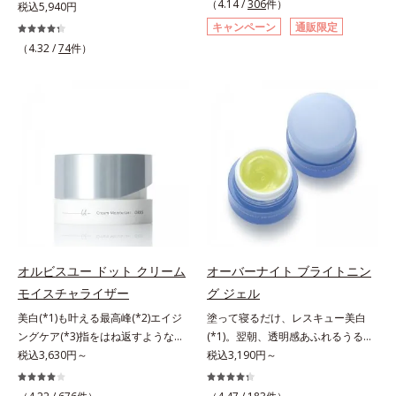
（4.14 /
306
件）
にも、いいことを——。
税込5,940円
す。大人女性の食習慣に基づき質と
「CLEANENCE（クリーンエン
キャンペーン
通販限定
量を考え、更年世代の女性に人気の
ス）」が目指すのは、まっさらな素
（4.32 /
74
件）
ある脂質が少ないソイプロテイン
肌と地球へのやさしさ。間引きされ
（大豆由来の植物性たんぱく質）を
た花や実、副産物など、本来は廃棄
採用しました。吸収が穏やかで、腹
されるはずだった原料や資源を「ア
持ちがいいのもポイントです。体を
ップサイクル（そのまま再利用する
作る材料であるたんぱく質12g(*1)
のではなく、商品としての価値を高
をメインに、美を引き出すコラーゲ
めるような加工を行う）」。不要と
ン5,000mgも配合。さらにリズムを
されるものを生まれ変わらせて新し
支える鉄分やビタミン6種(*2)、食
いパワーを引き出し、サイエンスの
物繊維など、女性が不足しがちな栄
力でまっさらな素肌へと導くクリー
養素を豊富に含み、大人女性の健康
ンビューティブランドです。
美を総合的に支えます。甘さ控えめ
のカフェオレ味、濃厚な抹茶味の2
オルビスユー ドット クリーム
オーバーナイト ブライトニン
味展開。プロテイン独特のにおいや
モイスチャライザー
グ ジェル
クセが少なく、水に溶けやすいの
で、手軽においしくたんぱく質を摂
美白(*1)も叶える最高峰(*2)エイジ
塗って寝るだけ、レスキュー美白
れます。*1 1杯分（約27g）当り。
ングケア(*3)指をはね返すような弾
(*1)。翌朝、透明感あふれるうるぷ
コラーゲン含む。*2 ビタミンB1、
力感が宿るハリ感 濃密フィットク
税込3,630円～
る肌を叶える、お守り涼感ジェルパ
税込3,190円～
B2、B6、B12、ナイアシン、パン
リーム。ハリも透明感(*4)も結果主
ック。紫外線を浴びた日の夜は、ひ
トテン酸各商品の詳しい情報は商品
義。年齢サイン(*5)の因子に着目し
んやり気持ちいいジェルでお肌をレ