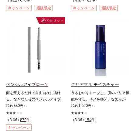
（4.22 /
676
件）
（4.47 /
183
件）
ページをご覧ください。・BEAUTY
た肌科学エイジングケア(*3)シリー
スキュー！ メラニンの産生指令が
キャンペーン
通販限定
キャンペーン
通販限定
夏祭りは、こちら
ズ。オルビスユー ドットシリーズ
活発になる夜の肌環境に着目して、
は、年齢による肌悩み一つ一つを対
塗って眠るだけの簡単ケアで“潤白
処するのではなく、肌で起きている
(*2)ツヤ肌”へと整える夜用ジェルパ
ことの根本原因に着目。加齢ととも
ックです。ぷるぷるジェルを肌にの
に現れる年齢サインについて研究を
せると、シートマスクのようにピタ
進めたところ、弾力感のない状態で
ッと密着。水ハリ膜が肌のうるおい
ある「ハリのなさ」や、くすみ(*6)
をキープしながら、やわらかさをア
などが現れている状態である「透明
ップ。美白(*1)と保湿の両方にアプ
感のなさ」が、大人の肌印象に大き
ローチする「トラネキサム酸-
な影響を与えていることがわかりま
SG(*3)」、肌荒れや日焼けによる肌
した。そこでオルビスユー ドット
のほてりを予防する「グリチルリチ
シリーズは美容成分(*7)として
ン酸ジカリウム(*4)」など、たっぷ
ペンシルアイブローN
クリアフル モイスチャー
「G.D.F.アクティベーター(*8)」を
りの保湿成分が浸透しやすい肌環境
面を変えるだけで自由自在に描け
うるおいをキープし、肌のバリア機
配合。そして、従来から配合してい
を叶えます。はじめはピタッと密着
る、なぎなた芯のペンシルアイブロ
能を守る。キメを整え、なめらかな
る美白(*1)有効成分「トラネキサム
するテクスチャーは、肌になじむご
ー。角度を変えるだけで自由自在に
税込880円～
肌にするニキビ対策保湿液。「ニキ
税込1,650円～
酸」を配合しました。さらに、シリ
とにもっちり質感に、最後はなめら
描けるペンシルアイブローです。な
ビをくり返してしまう」「毛穴目立
ーズ共通の美容成分「GLルートブ
かな水膜へと3変化。普段の保湿液
ぎなた芯だから、接地面を変えるだ
ちが気になる」「マスク生活であご
ースター(*9)」を配合することで、
（3.06 /
879
件）
をこのジェルにおきかえて塗って眠
（3.96 /
154
件）
けで太い線から細い線まで、テクニ
や口まわりのニキビが気になる」と
肌のふっくら感や透明感を叶えま
るだけで、うるおいながらもベタつ
キャンペーン
ックいらずで簡単に。スムースライ
いうお悩みに。くり返しニキビの根
す。美白ケアしながら多角的なエイ
かず、透明感のあるうるぷる肌へと