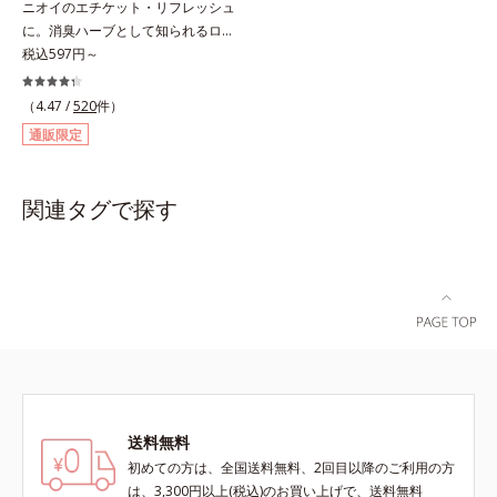
ニオイのエチケット・リフレッシュ
ことで、いろいろな表情を楽しめま
ルを作り、サラサラつるんの指通り
に。消臭ハーブとして知られるロー
す。*1 見たままの発色が叶う処方
を実現します。さらに高保水ミルク
ズマリー抽出物に、ペパーミントオ
税込597円～
＝ジメチコン、ステアロイルグルタ
(*2)が、うるおいを逃がさないよう
イル、レモンオイルを加えた3つの
ミン酸2Na、水酸化Al *2 レモング
に髪表面をコート。内外からのしっ
成分の働きで、臭いをカバー。レモ
ラス葉/茎エキス、マンダリンオレ
かりケアで、うるおい健康美髪をず
（4.47 /
520
件）
ンとミントが香るさわやかな息が続
ンジ果皮エキス、センチフォリアバ
っとキープします。*1 ダイズステ
通販限定
きます。
ラ花エキス、セイヨウミザクラ果実
ロール配合＝毛髪補修成分*2 ジエ
エキス、ブドウ葉エキス、カミツレ
チルヘキサン酸ネオペンチルグリコ
花エキス（すべて保湿成分）
ール、ネオペンタン酸イソデシル配
関連タグで探す
合＝保水効果の高い毛髪保護成分各
商品の詳しい情報は商品ページをご
覧ください。・BEAUTY夏祭りは、
こちら・エッセンスインヘアオイル
は、こちら
送料無料
初めての方は、全国送料無料、2回目以降のご利用の方
は、3,300円以上(税込)のお買い上げで、送料無料