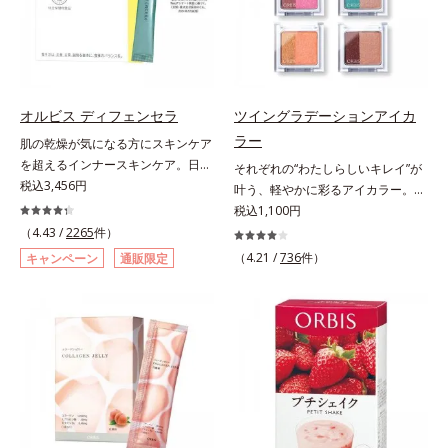
自の製法でサポートします。飲むだ
るべく、独自技術によるオルビスの
としてお使いいただく場合や、お肌
けのケアなので、夏対策にありがち
リポソームビタミンCは高吸収率。
の状態に合わせて毎日お使いいただ
な不快感やストレスは無し！ 時短
カラダと同じ成分でできたリポソー
いても問題ありません。【ご使用方
ケアにもなるため、忙しい方にもお
ム（カプセル）にビタミンCを閉じ
法】①適量(さくらんぼ 1粒程度)を
すすめです。夏を快適に過ごすため
込めることで体内になじみやすく、
とり、乾いた肌の上で優しくらせん
に早速、毎日2粒（目安）の新習慣
従来のビタミンCに比べて吸収率が
を描くように、よくなじませます。
オルビス ディフェンセラ
ツイングラデーションアイカ
を始めましょう。* 紫外線などによ
ぐんとアップ！さらにじっくり時間
②指先の感触が軽くなったら、水ま
ラー
肌の乾燥が気になる方にスキンケア
り失われるビタミンCを中心とした
差で届けるタイムデリバー設計をプ
たはぬるま湯でよく洗い流します。
を超えるインナースキンケア。日本
それぞれの“わたしらしいキレイ”が
栄養成分の補給
ラスすることで体内に長く留め、最
※W洗顔は不要です。
初(*1)“肌にもトクホ(*2)”！肌の乾燥
税込3,456円
叶う、軽やかに彩るアイカラー。そ
大限アプローチしていきます。甘酸
が気になる方に。高純度に精製した
れぞれの“わたしに似合う！”を叶え
税込1,100円
っぱいパイン風味が口の中に爽やか
米胚芽由来のグルコシルセラミドを
る、絶妙な2色セットのデイリーア
（4.43 /
2265
件）
に広がる顆粒タイプ。水なしでもサ
配合。「肌の水分を逃しにくくする
イカラーです。自由に使い回せる濃
ッと摂れます。
（4.21 /
736
件）
キャンペーン
通販限定
ため、肌の乾燥が気になる方に適し
淡の組み合わせは、指でササッとラ
ている」と許可された、特定保健用
フに重ねるだけで美しいグラデーシ
食品（トクホ）のインナースキンケ
ョンが作れて、瞳の印象を確実に
アです。“飲むスキンケア”だから、
UP。重ね方次第で印象の異なる仕
顔だけでなく、背中や足など、スキ
上がりが可能で、毎日のメイクがも
ンケア機能は全身にも。なかなか手
っと楽しくなります。それぞれの肌
が回らない、ボディの乾燥対策にも
色を考えたこだわりの色設計だか
おすすめです。ゆずの爽やかな香り
ら、冒険カラーも肌にすんなりなじ
とすっきりとした酸味が特徴の「ゆ
み、立体的で華やかな目元に仕上が