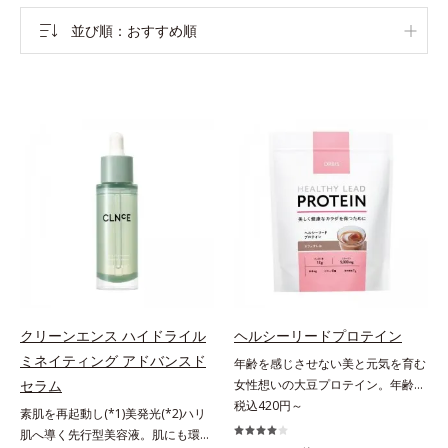
並び順
おすすめ順
クリーンエンス ハイドライル
ヘルシーリードプロテイン
ミネイティング アドバンスド
年齢を感じさせない美と元気を育む
セラム
女性想いの大豆プロテイン。年齢を
感じさせない美と元気を育む、女性
税込420円～
素肌を再起動し(*1)美発光(*2)ハリ
想いの大豆プロテインです。1杯で
肌へ導く先行型美容液。肌にも環境
不足しがちなたんぱく質を補えま