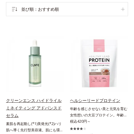
並び順
おすすめ順
クリーンエンス ハイドライル
ヘルシーリードプロテイン
ミネイティング アドバンスド
年齢を感じさせない美と元気を育む
セラム
女性想いの大豆プロテイン。年齢を
感じさせない美と元気を育む、女性
税込420円～
素肌を再起動し(*1)美発光(*2)ハリ
想いの大豆プロテインです。1杯で
肌へ導く先行型美容液。肌にも環境
不足しがちなたんぱく質を補えま