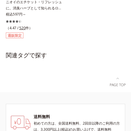
ニオイのエチケット・リフレッシュ
ことで、いろいろな表情を楽しめま
ルを作り、サラサラつるんの指通り
に。消臭ハーブとして知られるロー
す。*1 見たままの発色が叶う処方
を実現します。さらに高保水ミルク
ズマリー抽出物に、ペパーミントオ
税込597円～
＝ジメチコン、ステアロイルグルタ
(*2)が、うるおいを逃がさないよう
イル、レモンオイルを加えた3つの
ミン酸2Na、水酸化Al *2 レモング
に髪表面をコート。内外からのしっ
成分の働きで、臭いをカバー。レモ
ラス葉/茎エキス、マンダリンオレ
かりケアで、うるおい健康美髪をず
（4.47 /
520
件）
ンとミントが香るさわやかな息が続
ンジ果皮エキス、センチフォリアバ
っとキープします。*1 ダイズステ
通販限定
きます。
ラ花エキス、セイヨウミザクラ果実
ロール配合＝毛髪補修成分*2 ジエ
エキス、ブドウ葉エキス、カミツレ
チルヘキサン酸ネオペンチルグリコ
花エキス（すべて保湿成分）
ール、ネオペンタン酸イソデシル配
関連タグで探す
合＝保水効果の高い毛髪保護成分各
商品の詳しい情報は商品ページをご
覧ください。・BEAUTY夏祭りは、
こちら・エッセンスインヘアオイル
は、こちら
送料無料
初めての方は、全国送料無料、2回目以降のご利用の方
は、3,300円以上(税込)のお買い上げで、送料無料