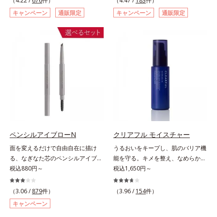
（4.22 /
676
件）
（4.47 /
183
件）
ページをご覧ください。・BEAUTY
た肌科学エイジングケア(*3)シリー
スキュー！ メラニンの産生指令が
キャンペーン
通販限定
キャンペーン
通販限定
夏祭りは、こちら
ズ。オルビスユー ドットシリーズ
活発になる夜の肌環境に着目して、
は、年齢による肌悩み一つ一つを対
塗って眠るだけの簡単ケアで“潤白
処するのではなく、肌で起きている
(*2)ツヤ肌”へと整える夜用ジェルパ
ことの根本原因に着目。加齢ととも
ックです。ぷるぷるジェルを肌にの
に現れる年齢サインについて研究を
せると、シートマスクのようにピタ
進めたところ、弾力感のない状態で
ッと密着。水ハリ膜が肌のうるおい
ある「ハリのなさ」や、くすみ(*6)
をキープしながら、やわらかさをア
などが現れている状態である「透明
ップ。美白(*1)と保湿の両方にアプ
感のなさ」が、大人の肌印象に大き
ローチする「トラネキサム酸-
な影響を与えていることがわかりま
SG(*3)」、肌荒れや日焼けによる肌
した。そこでオルビスユー ドット
のほてりを予防する「グリチルリチ
シリーズは美容成分(*7)として
ン酸ジカリウム(*4)」など、たっぷ
ペンシルアイブローN
クリアフル モイスチャー
「G.D.F.アクティベーター(*8)」を
りの保湿成分が浸透しやすい肌環境
面を変えるだけで自由自在に描け
うるおいをキープし、肌のバリア機
配合。そして、従来から配合してい
を叶えます。はじめはピタッと密着
る、なぎなた芯のペンシルアイブロ
能を守る。キメを整え、なめらかな
る美白(*1)有効成分「トラネキサム
するテクスチャーは、肌になじむご
ー。角度を変えるだけで自由自在に
税込880円～
肌にするニキビ対策保湿液。「ニキ
税込1,650円～
酸」を配合しました。さらに、シリ
とにもっちり質感に、最後はなめら
描けるペンシルアイブローです。な
ビをくり返してしまう」「毛穴目立
ーズ共通の美容成分「GLルートブ
かな水膜へと3変化。普段の保湿液
ぎなた芯だから、接地面を変えるだ
ちが気になる」「マスク生活であご
ースター(*9)」を配合することで、
（3.06 /
879
件）
をこのジェルにおきかえて塗って眠
（3.96 /
154
件）
けで太い線から細い線まで、テクニ
や口まわりのニキビが気になる」と
肌のふっくら感や透明感を叶えま
るだけで、うるおいながらもベタつ
キャンペーン
ックいらずで簡単に。スムースライ
いうお悩みに。くり返しニキビの根
す。美白ケアしながら多角的なエイ
かず、透明感のあるうるぷる肌へと