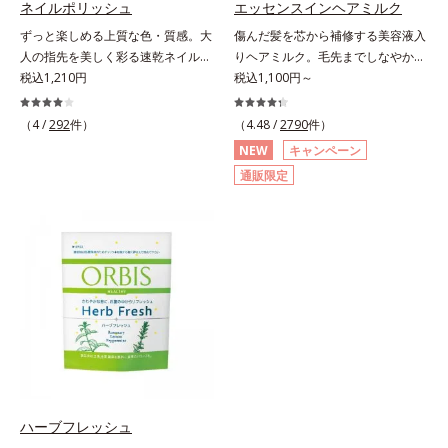
ネイルポリッシュ
エッセンスインヘアミルク
にぷるんっと食べて解消を目指しま
酸、葉酸各商品の詳しい情報は商品
ずっと楽しめる上質な色・質感。大
傷んだ髪を芯から補修する美容液入
しょう。脂肪分ゼロ＆1袋20kcal
ページをご覧ください。・BEAUTY
人の指先を美しく彩る速乾ネイルカ
りヘアミルク。毛先までしなやかな
で、ダイエット中でも安心です。各
夏祭りは、こちら
ラー。大人の手肌をきれいに見せ
税込1,210円
美髪へ。パサつき、広がり、枝毛、
税込1,100円～
商品の詳しい情報は商品ページをご
る、落ち着いた色展開の速乾ネイル
ツヤ不足・・・髪のお悩みは尽きな
覧ください。・BEAUTY夏祭りは、
カラー（マニキュア）です。長い年
いもの。エッセンスインヘアミルク
こちら
（4 /
292
件）
（4.48 /
2790
件）
月を経ても美しさが色あせないアー
は、そんなお悩みを解決する洗い流
NEW
キャンペーン
ト作品のように、ずっと楽しめる上
さないタイプのトリートメントで
通販限定
質な色・質感にこだわりました。
す。サロン業界注目の美髪成分
「クリア発色処方(*1)」により、見
「CMC類似成分(*1)」を配合。この
たままの美しい発色が叶います。速
「CMC」は、髪内部の成分が流れ出
乾性も従来品よりさらにアップ。ま
るのを防ぐ重要な役割を担ってお
た細かいアレンジをしやすくするた
り、ダメージを受けてバラバラにな
め、持ち手の長さとハケを短くして
りがちな髪内部の線維をくっつけま
爪への距離が近くなるよう工夫して
す。一度「CMC」を失うと自ら作り
います。ネイルケア成分を6種(*2)
出すことはできないので、補うケア
も配合し、爪をいたわる仕様です。
が不可欠なのです。使用方法は簡
質感によって異なる魅力を楽しめる
単。適量を手にとって、タオルドラ
「トップコート」、より自分になじ
イ後の髪（または乾いた髪）に、毛
む色合いにニュアンスチェンジでき
先を中心になじませます。ドライヤ
ハーブフレッシュ
る「ベースコート」と組み合わせる
ーの熱を味方に、擬似キューティク