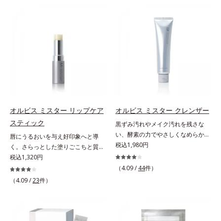
ン成分(*)配合で、毛の1本1本まで
本原因「肌のバリア機能の低下」
ジングケアが叶うシリーズに。3ス
リカバリーします。*1 メラニンの
軽やかに描けます。ペンシルの後ろ
と、肌悩み「毛穴の目立ち」の両方
テップで上向き(*10)のハリと透明
生成を抑え、シミ・ソバカスを防ぐ
にはスクリューブラシが付いている
にWでアプローチする、薬用ニキビ
感を。効果的なシナジー設計で、あ
*2 美白（メラニンの生成を抑え、
ので、毛流れを整えたり、色をなじ
対策スキンケアシリーズです。5種
なたのエイジングケアを応援しま
シミ・ソバカスを防ぐ）と保湿のこ
ませたり、ラインをぼかしたりと大
の和漢植物由来成分とコラーゲンが
す。*1 メラニンの生成を抑え、シ
と*3 明るく澄んだ肌を目指す保湿
活躍。これ1本で完成度の高い、ふ
肌をいたわりながらうるおいを与
ミ・ソバカスを防ぐ（ウォッシュを
成分と、メラニンの生成を抑え、シ
んわり眉に仕上がります。※中身を
え、バリア機能を維持。ニキビがで
除く）*2 オルビス内スキンケアシ
ミ・ソバカスを防ぐ美白有効成分を
取り替えられるリフィルをご用意し
きにくい肌を目指します。さらにビ
リーズの保湿力*3 年齢に応じたお
組み合わせた複合成分*4 グリチル
ています。* ダイマージリノール酸
タミンC誘導体をはじめとした5種
手入れのこと*4 うるおいによる
リチン酸2K各商品の詳しい情報は商
ダイマージレイルビス（ベヘニル/
の整肌成分(*1)から成る「ナノVCシ
*5 乾燥、ハリ・ツヤのなさ*6
品ページをご覧ください。・
イソステアリル/フィトステリル）
ョットカプセル」を配合。カプセル
乾燥による*7 保湿成分*8 ロニ
BEAUTY夏祭りは、こちら
オルビス ミスター リップケア
オルビス ミスター クレンザー
配合＝感触向上成分
が浸透してから成分を放出する特殊
セラカエルレア果汁、ノバラエキス
スティック
黒ずみ汚れやメイク汚れを残さな
技術によって、高い浸透力(*2)と安
配合＝うるおいを与えハリと透明感
い、酵素の力でやさしくなめらかに
唇にうるおいを与え好印象へと導
定性を実現。毛穴の目立ちをしっか
に満ちた肌へ導く保湿成分*9 メマ
洗い上げるW洗顔不要のスペシャル
税込1,980円
く。さらっとした塗りごこちと質感
りケア(*3)して、ゆらぎやすいニキ
ツヨイグサ抽出液、スイカズラエキ
クレンザー。過剰な皮脂とその皮脂
で自然で好印象な口元に。さらっと
税込1,320円
ビ肌を、みずみずしい清潔な垢抜け
ス配合＝角層のすみずみまで水分・
汚れが詰まって発生する黒ずみ汚れ
した軽やかな塗りごこちでありなが
肌(*4)へと導きます。たっぷりの保
（4.09 /
44
件）
油分を保ち、ハリ・ツヤを与える保
に着目。古い角層を洗い流す洗浄成
らも、唇にうるおいを与える「モイ
湿成分で低刺激。敏感肌の方にもお
（4.09 /
23
件）
湿成分*10 気持ちのこと
分「リンゴ酸」と過剰な皮脂を溶か
ストキープ処方」採用で、「唇のか
使いいただけます(*5)。*1 テトラ2-
し出す脂質分解酵素「リパーゼ」を
さつきはケアしたいけど、リップク
ヘキシルデカン酸アスコルビル、天
組み合わせた複合洗浄成分「リンゴ
リームはべたつくから苦手」という
然ビタミンE、イノシット、フィチ
酸 LP(*1)」を配合し、毛穴の黒ずみ
リップクリームに苦手意識を感じる
ン酸、ユズセラミド、スフィンゴ糖