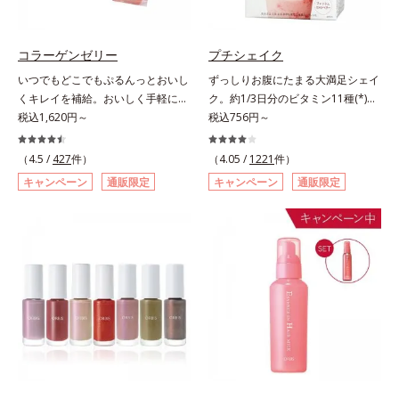
ず風味」、芳醇なマスカットの香り
ります。容器の中でプレスされた粉
とさっぱりとした酸味が楽しめる
体が、塗布時にプレス圧から解放さ
「マスカット風味」、ピーチの甘い
れて丸い粉体になる「バウンスロー
コラーゲンゼリー
プチシェイク
香りと爽やかな甘味が楽しめる「ピ
ルパウダー」を採用しました。肌の
いつでもどこでもぷるんっとおいし
ずっしりお腹にたまる大満足シェイ
ーチ風味」の3種のフレーバーをご
上で転がりやすく、ひと塗りでふわ
くキレイを補給。おいしく手軽にキ
ク。約1/3日分のビタミン11種(*)・
用意。その日の気分に合わせてチョ
っとのび広がります。
レイをチャージ！ おやつ感覚でハ
税込1,620円～
鉄分・食物繊維配合でダイエットと
税込756円～
イスできるから、より飽きにくく、
リと弾力のある毎日に欠かせない人
美容をしっかりサポート。食事とお
水なしで飲めるから、毎日手軽にお
気のコラーゲンを補給できる、ステ
きかえるだけで簡単にカロリーを抑
いしく続けられます。*1 販売商品
（4.5 /
427
件）
（4.05 /
1221
件）
ィック型ゼリーです。吸収が早い、
えつつ、果実のいいところをまるご
として。*2 許可表示：本品に含ま
キャンペーン
通販限定
キャンペーン
通販限定
分子の小さなコラーゲンが1袋にた
と使って栄養バランスUP。食物繊
れる米胚芽由来のグルコシルセラミ
っぷり1,000mg！さらにたった1g
維やビタミン、鉄分などの不足しが
ドは、肌の水分を逃しにくくするた
で約6リットルもの保水力をもつと
ちな栄養素をチャージして、健康的
め、肌の乾燥が気になる方に適して
言われるヒアルロン酸に、ビタミン
なダイエットを後押しします。さら
います。
B6も加えました。コラーゲン特有
に牛乳以外に、豆乳やヨーグルトに
の香りや味をできるだけカットし
も混ぜることができ、気分や摂りた
た、まるでフルーツゼリーのように
い栄養、空腹具合に合わせて食べ方
みずみずしいゼリーです。個包装の
のアレンジは自由自在！自然な果実
スティックタイプだから、いつでも
の味を活かした美味しさで、ハッピ
どこでも片手でおいしくコラーゲン
ーなダイエットを目指します。* ビ
をチャージできます。年齢と共に気
タミンA、B1、B2、B6、B12、C、
になる悩みも、おやつやデザート時
D、E、ナイアシン、パントテン