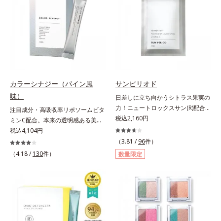
汚れを繰り返しません。さらに、
方でも使用しやすい設計に。ツヤを
脂質*2 角層内*3 うるおいによりキ
「CISブースター(*2)」配合で、あな
抑えた質感で、自然で好印象な口元
メを整えて毛穴を目立たなくする*4
た本来の清潔透明肌へと導きます。
へと導きます。3種の植物性保湿成
洗浄による汚れの除去*5 すべての
毛穴の汚れをしっかり洗い流す期待
分を組み合わせた「MULTI-３※」
方に皮膚刺激がおきないというわけ
感が高まる黒と、優しく肌に吸い付
を配合。さらに、ミツロウ、ヒアル
ではありません※敏感肌対象パッチ
くようなとろけ感のジェル状テクス
ロン酸、コラーゲン配合で、唇にう
テスト済（すべての人に皮膚刺激が
チャー。毛穴の黒ずみもメイクもし
るおいを与えます。※センブリエキ
おきないというわけではありませ
っかり洗い流し、洗いあがりはつる
ス、ビワ葉エキス、カミツレ花エキ
ん）※弱酸性
カラーシナジー（パイン風
サンピリオド
んとした肌に。泡立て不要であわた
ス：唇にうるおいを与える保湿成分
味）
日差しに立ち向かうシトラス果実の
だしい朝も疲れて帰ってきた夜も手
力！ニュートロックスサン(R)配合の
注目成分・高吸収率リポソームビタ
軽にご使用いただけます。*1 リパ
インナーケア(*)。果実の力で日差し
税込2,160円
ミンC配合。本来の透明感ある美し
ーゼ、リンゴ酸*2 イソステアリル
に立ち向かうインナーケア(*)です。
さを目指す美容サプリメント。みん
税込4,104円
アスコルビルリン酸２Na、プラン
強い紫外線が降り注ぐ南スペイン産
なが目指す美しさのゴールは、透明
クトンエキス、ハス花エキス、乳酸
（3.81 /
96
件）
のシトラスとローズマリーから抽出
感でした。注目成分リポソームビタ
桿菌/セイヨウナシ果汁発酵液、ア
（4.18 /
130
件）
数量限定
した話題の成分、「ニュートロック
ミンC配合、本来の透明感を引き出
ルギニン【ご使用ステップ】オルビ
スサン(R)」を配合。10年以上の研
す美容サプリメントです。美容に嬉
ス ミスター クレンザー ⇒ 化粧水
究を重ねており、多くの国で実績の
しい効果を持つビタミンCには、口
⇒ 保湿液※洗顔料と置き換えてご
ある夏のケア成分です。さらに夏の
から摂取しても吸収されにくく、多
使用いただけます。※週2～3回のス
ケアで有名なPLエキスと、欠かせな
くが体外に排出されるというデメリ
ペシャル洗顔としてのご使用をおす
い美容成分ビタミンCもプラス。独
ットが。そんなデメリットを払拭す
すめいたしますが、クレンジング料