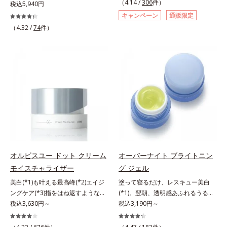
（4.14 /
306
件）
にも、いいことを——。
税込5,940円
す。大人女性の食習慣に基づき質と
「CLEANENCE（クリーンエン
キャンペーン
通販限定
量を考え、更年世代の女性に人気の
ス）」が目指すのは、まっさらな素
（4.32 /
74
件）
ある脂質が少ないソイプロテイン
肌と地球へのやさしさ。間引きされ
（大豆由来の植物性たんぱく質）を
た花や実、副産物など、本来は廃棄
採用しました。吸収が穏やかで、腹
されるはずだった原料や資源を「ア
持ちがいいのもポイントです。体を
ップサイクル（そのまま再利用する
作る材料であるたんぱく質12g(*1)
のではなく、商品としての価値を高
をメインに、美を引き出すコラーゲ
めるような加工を行う）」。不要と
ン5,000mgも配合。さらにリズムを
されるものを生まれ変わらせて新し
支える鉄分やビタミン6種(*2)、食
いパワーを引き出し、サイエンスの
物繊維など、女性が不足しがちな栄
力でまっさらな素肌へと導くクリー
養素を豊富に含み、大人女性の健康
ンビューティブランドです。
美を総合的に支えます。甘さ控えめ
のカフェオレ味、濃厚な抹茶味の2
オルビスユー ドット クリーム
オーバーナイト ブライトニン
味展開。プロテイン独特のにおいや
モイスチャライザー
グ ジェル
クセが少なく、水に溶けやすいの
で、手軽においしくたんぱく質を摂
美白(*1)も叶える最高峰(*2)エイジ
塗って寝るだけ、レスキュー美白
れます。*1 1杯分（約27g）当り。
ングケア(*3)指をはね返すような弾
(*1)。翌朝、透明感あふれるうるぷ
コラーゲン含む。*2 ビタミンB1、
力感が宿るハリ感 濃密フィットク
税込3,630円～
る肌を叶える、お守り涼感ジェルパ
税込3,190円～
B2、B6、B12、ナイアシン、パン
リーム。ハリも透明感(*4)も結果主
ック。紫外線を浴びた日の夜は、ひ
トテン酸各商品の詳しい情報は商品
義。年齢サイン(*5)の因子に着目し
んやり気持ちいいジェルでお肌をレ