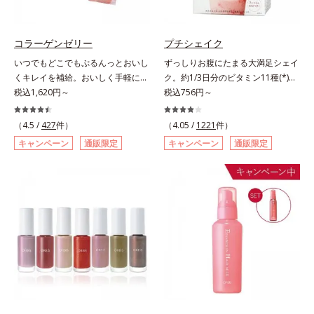
ず風味」、芳醇なマスカットの香り
ります。容器の中でプレスされた粉
とさっぱりとした酸味が楽しめる
体が、塗布時にプレス圧から解放さ
「マスカット風味」、ピーチの甘い
れて丸い粉体になる「バウンスロー
コラーゲンゼリー
プチシェイク
香りと爽やかな甘味が楽しめる「ピ
ルパウダー」を採用しました。肌の
いつでもどこでもぷるんっとおいし
ずっしりお腹にたまる大満足シェイ
ーチ風味」の3種のフレーバーをご
上で転がりやすく、ひと塗りでふわ
くキレイを補給。おいしく手軽にキ
ク。約1/3日分のビタミン11種(*)・
用意。その日の気分に合わせてチョ
っとのび広がります。
レイをチャージ！ おやつ感覚でハ
税込1,620円～
鉄分・食物繊維配合でダイエットと
税込756円～
イスできるから、より飽きにくく、
リと弾力のある毎日に欠かせない人
美容をしっかりサポート。食事とお
水なしで飲めるから、毎日手軽にお
気のコラーゲンを補給できる、ステ
きかえるだけで簡単にカロリーを抑
いしく続けられます。*1 販売商品
（4.5 /
427
件）
（4.05 /
1221
件）
ィック型ゼリーです。吸収が早い、
えつつ、果実のいいところをまるご
として。*2 許可表示：本品に含ま
キャンペーン
通販限定
キャンペーン
通販限定
分子の小さなコラーゲンが1袋にた
と使って栄養バランスUP。食物繊
れる米胚芽由来のグルコシルセラミ
っぷり1,000mg！さらにたった1g
維やビタミン、鉄分などの不足しが
ドは、肌の水分を逃しにくくするた
で約6リットルもの保水力をもつと
ちな栄養素をチャージして、健康的
め、肌の乾燥が気になる方に適して
言われるヒアルロン酸に、ビタミン
なダイエットを後押しします。さら
います。
B6も加えました。コラーゲン特有
に牛乳以外に、豆乳やヨーグルトに
の香りや味をできるだけカットし
も混ぜることができ、気分や摂りた
た、まるでフルーツゼリーのように
い栄養、空腹具合に合わせて食べ方
みずみずしいゼリーです。個包装の
のアレンジは自由自在！自然な果実
スティックタイプだから、いつでも
の味を活かした美味しさで、ハッピ
どこでも片手でおいしくコラーゲン
ーなダイエットを目指します。* ビ
をチャージできます。年齢と共に気
タミンA、B1、B2、B6、B12、C、
になる悩みも、おやつやデザート時
D、E、ナイアシン、パントテン