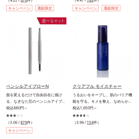
（4.22 /
676
件）
（4.47 /
183
件）
ページをご覧ください。・BEAUTY
た肌科学エイジングケア(*3)シリー
スキュー！ メラニンの産生指令が
キャンペーン
通販限定
キャンペーン
通販限定
夏祭りは、こちら
ズ。オルビスユー ドットシリーズ
活発になる夜の肌環境に着目して、
は、年齢による肌悩み一つ一つを対
塗って眠るだけの簡単ケアで“潤白
処するのではなく、肌で起きている
(*2)ツヤ肌”へと整える夜用ジェルパ
ことの根本原因に着目。加齢ととも
ックです。ぷるぷるジェルを肌にの
に現れる年齢サインについて研究を
せると、シートマスクのようにピタ
進めたところ、弾力感のない状態で
ッと密着。水ハリ膜が肌のうるおい
ある「ハリのなさ」や、くすみ(*6)
をキープしながら、やわらかさをア
などが現れている状態である「透明
ップ。美白(*1)と保湿の両方にアプ
感のなさ」が、大人の肌印象に大き
ローチする「トラネキサム酸-
な影響を与えていることがわかりま
SG(*3)」、肌荒れや日焼けによる肌
した。そこでオルビスユー ドット
のほてりを予防する「グリチルリチ
シリーズは美容成分(*7)として
ン酸ジカリウム(*4)」など、たっぷ
ペンシルアイブローN
クリアフル モイスチャー
「G.D.F.アクティベーター(*8)」を
りの保湿成分が浸透しやすい肌環境
面を変えるだけで自由自在に描け
うるおいをキープし、肌のバリア機
配合。そして、従来から配合してい
を叶えます。はじめはピタッと密着
る、なぎなた芯のペンシルアイブロ
能を守る。キメを整え、なめらかな
る美白(*1)有効成分「トラネキサム
するテクスチャーは、肌になじむご
ー。角度を変えるだけで自由自在に
税込880円～
肌にするニキビ対策保湿液。「ニキ
税込1,650円～
酸」を配合しました。さらに、シリ
とにもっちり質感に、最後はなめら
描けるペンシルアイブローです。な
ビをくり返してしまう」「毛穴目立
ーズ共通の美容成分「GLルートブ
かな水膜へと3変化。普段の保湿液
ぎなた芯だから、接地面を変えるだ
ちが気になる」「マスク生活であご
ースター(*9)」を配合することで、
（3.06 /
879
件）
をこのジェルにおきかえて塗って眠
（3.96 /
154
件）
けで太い線から細い線まで、テクニ
や口まわりのニキビが気になる」と
肌のふっくら感や透明感を叶えま
るだけで、うるおいながらもベタつ
キャンペーン
ックいらずで簡単に。スムースライ
いうお悩みに。くり返しニキビの根
す。美白ケアしながら多角的なエイ
かず、透明感のあるうるぷる肌へと