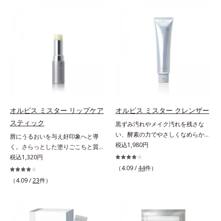
ン成分(*)配合で、毛の1本1本まで
本原因「肌のバリア機能の低下」
ジングケアが叶うシリーズに。3ス
リカバリーします。*1 メラニンの
軽やかに描けます。ペンシルの後ろ
と、肌悩み「毛穴の目立ち」の両方
テップで上向き(*10)のハリと透明
生成を抑え、シミ・ソバカスを防ぐ
にはスクリューブラシが付いている
にWでアプローチする、薬用ニキビ
感を。効果的なシナジー設計で、あ
*2 美白（メラニンの生成を抑え、
ので、毛流れを整えたり、色をなじ
対策スキンケアシリーズです。5種
なたのエイジングケアを応援しま
シミ・ソバカスを防ぐ）と保湿のこ
ませたり、ラインをぼかしたりと大
の和漢植物由来成分とコラーゲンが
す。*1 メラニンの生成を抑え、シ
と*3 明るく澄んだ肌を目指す保湿
活躍。これ1本で完成度の高い、ふ
肌をいたわりながらうるおいを与
ミ・ソバカスを防ぐ（ウォッシュを
成分と、メラニンの生成を抑え、シ
んわり眉に仕上がります。※中身を
え、バリア機能を維持。ニキビがで
除く）*2 オルビス内スキンケアシ
ミ・ソバカスを防ぐ美白有効成分を
取り替えられるリフィルをご用意し
きにくい肌を目指します。さらにビ
リーズの保湿力*3 年齢に応じたお
組み合わせた複合成分*4 グリチル
ています。* ダイマージリノール酸
タミンC誘導体をはじめとした5種
手入れのこと*4 うるおいによる
リチン酸2K各商品の詳しい情報は商
ダイマージレイルビス（ベヘニル/
の整肌成分(*1)から成る「ナノVCシ
*5 乾燥、ハリ・ツヤのなさ*6
品ページをご覧ください。・
イソステアリル/フィトステリル）
ョットカプセル」を配合。カプセル
乾燥による*7 保湿成分*8 ロニ
BEAUTY夏祭りは、こちら
オルビス ミスター リップケア
オルビス ミスター クレンザー
配合＝感触向上成分
が浸透してから成分を放出する特殊
セラカエルレア果汁、ノバラエキス
スティック
黒ずみ汚れやメイク汚れを残さな
技術によって、高い浸透力(*2)と安
配合＝うるおいを与えハリと透明感
い、酵素の力でやさしくなめらかに
唇にうるおいを与え好印象へと導
定性を実現。毛穴の目立ちをしっか
に満ちた肌へ導く保湿成分*9 メマ
洗い上げるW洗顔不要のスペシャル
税込1,980円
く。さらっとした塗りごこちと質感
りケア(*3)して、ゆらぎやすいニキ
ツヨイグサ抽出液、スイカズラエキ
クレンザー。過剰な皮脂とその皮脂
で自然で好印象な口元に。さらっと
税込1,320円
ビ肌を、みずみずしい清潔な垢抜け
ス配合＝角層のすみずみまで水分・
汚れが詰まって発生する黒ずみ汚れ
した軽やかな塗りごこちでありなが
肌(*4)へと導きます。たっぷりの保
（4.09 /
44
件）
油分を保ち、ハリ・ツヤを与える保
に着目。古い角層を洗い流す洗浄成
らも、唇にうるおいを与える「モイ
湿成分で低刺激。敏感肌の方にもお
（4.09 /
23
件）
湿成分*10 気持ちのこと
分「リンゴ酸」と過剰な皮脂を溶か
ストキープ処方」採用で、「唇のか
使いいただけます(*5)。*1 テトラ2-
し出す脂質分解酵素「リパーゼ」を
さつきはケアしたいけど、リップク
ヘキシルデカン酸アスコルビル、天
組み合わせた複合洗浄成分「リンゴ
リームはべたつくから苦手」という
然ビタミンE、イノシット、フィチ
酸 LP(*1)」を配合し、毛穴の黒ずみ
リップクリームに苦手意識を感じる
ン酸、ユズセラミド、スフィンゴ糖