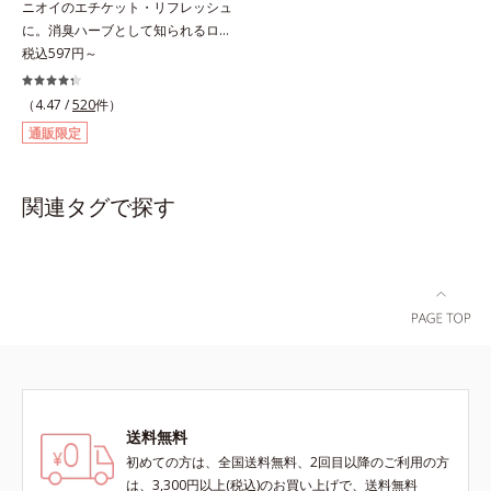
ニオイのエチケット・リフレッシュ
ことで、いろいろな表情を楽しめま
ルを作り、サラサラつるんの指通り
に。消臭ハーブとして知られるロー
す。*1 見たままの発色が叶う処方
を実現します。さらに高保水ミルク
ズマリー抽出物に、ペパーミントオ
税込597円～
＝ジメチコン、ステアロイルグルタ
(*2)が、うるおいを逃がさないよう
イル、レモンオイルを加えた3つの
ミン酸2Na、水酸化Al *2 レモング
に髪表面をコート。内外からのしっ
成分の働きで、臭いをカバー。レモ
ラス葉/茎エキス、マンダリンオレ
かりケアで、うるおい健康美髪をず
（4.47 /
520
件）
ンとミントが香るさわやかな息が続
ンジ果皮エキス、センチフォリアバ
っとキープします。*1 ダイズステ
通販限定
きます。
ラ花エキス、セイヨウミザクラ果実
ロール配合＝毛髪補修成分*2 ジエ
エキス、ブドウ葉エキス、カミツレ
チルヘキサン酸ネオペンチルグリコ
花エキス（すべて保湿成分）
ール、ネオペンタン酸イソデシル配
関連タグで探す
合＝保水効果の高い毛髪保護成分各
商品の詳しい情報は商品ページをご
覧ください。・BEAUTY夏祭りは、
こちら・エッセンスインヘアオイル
は、こちら
送料無料
初めての方は、全国送料無料、2回目以降のご利用の方
は、3,300円以上(税込)のお買い上げで、送料無料