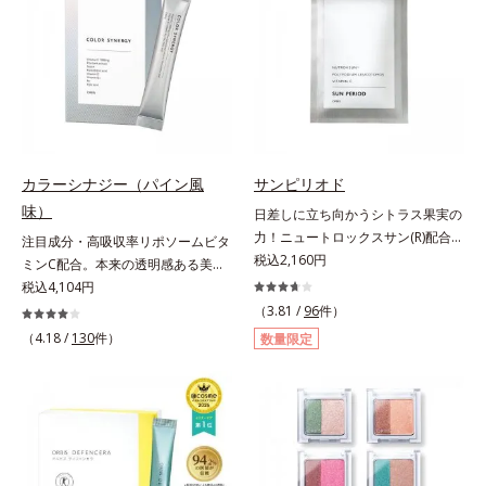
汚れを繰り返しません。さらに、
方でも使用しやすい設計に。ツヤを
脂質*2 角層内*3 うるおいによりキ
「CISブースター(*2)」配合で、あな
抑えた質感で、自然で好印象な口元
メを整えて毛穴を目立たなくする*4
た本来の清潔透明肌へと導きます。
へと導きます。3種の植物性保湿成
洗浄による汚れの除去*5 すべての
毛穴の汚れをしっかり洗い流す期待
分を組み合わせた「MULTI-３※」
方に皮膚刺激がおきないというわけ
感が高まる黒と、優しく肌に吸い付
を配合。さらに、ミツロウ、ヒアル
ではありません※敏感肌対象パッチ
くようなとろけ感のジェル状テクス
ロン酸、コラーゲン配合で、唇にう
テスト済（すべての人に皮膚刺激が
チャー。毛穴の黒ずみもメイクもし
るおいを与えます。※センブリエキ
おきないというわけではありませ
っかり洗い流し、洗いあがりはつる
ス、ビワ葉エキス、カミツレ花エキ
ん）※弱酸性
カラーシナジー（パイン風
サンピリオド
んとした肌に。泡立て不要であわた
ス：唇にうるおいを与える保湿成分
味）
日差しに立ち向かうシトラス果実の
だしい朝も疲れて帰ってきた夜も手
力！ニュートロックスサン(R)配合の
注目成分・高吸収率リポソームビタ
軽にご使用いただけます。*1 リパ
インナーケア(*)。果実の力で日差し
税込2,160円
ミンC配合。本来の透明感ある美し
ーゼ、リンゴ酸*2 イソステアリル
に立ち向かうインナーケア(*)です。
さを目指す美容サプリメント。みん
税込4,104円
アスコルビルリン酸２Na、プラン
強い紫外線が降り注ぐ南スペイン産
なが目指す美しさのゴールは、透明
クトンエキス、ハス花エキス、乳酸
（3.81 /
96
件）
のシトラスとローズマリーから抽出
感でした。注目成分リポソームビタ
桿菌/セイヨウナシ果汁発酵液、ア
（4.18 /
130
件）
数量限定
した話題の成分、「ニュートロック
ミンC配合、本来の透明感を引き出
ルギニン【ご使用ステップ】オルビ
スサン(R)」を配合。10年以上の研
す美容サプリメントです。美容に嬉
ス ミスター クレンザー ⇒ 化粧水
究を重ねており、多くの国で実績の
しい効果を持つビタミンCには、口
⇒ 保湿液※洗顔料と置き換えてご
ある夏のケア成分です。さらに夏の
から摂取しても吸収されにくく、多
使用いただけます。※週2～3回のス
ケアで有名なPLエキスと、欠かせな
くが体外に排出されるというデメリ
ペシャル洗顔としてのご使用をおす
い美容成分ビタミンCもプラス。独
ットが。そんなデメリットを払拭す
すめいたしますが、クレンジング料