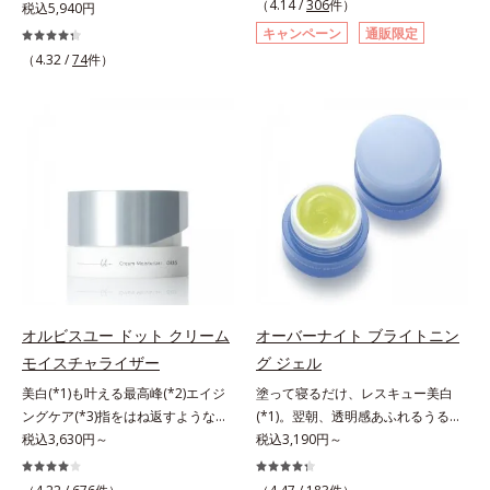
（4.14 /
306
件）
にも、いいことを——。
税込5,940円
す。大人女性の食習慣に基づき質と
「CLEANENCE（クリーンエン
キャンペーン
通販限定
量を考え、更年世代の女性に人気の
ス）」が目指すのは、まっさらな素
（4.32 /
74
件）
ある脂質が少ないソイプロテイン
肌と地球へのやさしさ。間引きされ
（大豆由来の植物性たんぱく質）を
た花や実、副産物など、本来は廃棄
採用しました。吸収が穏やかで、腹
されるはずだった原料や資源を「ア
持ちがいいのもポイントです。体を
ップサイクル（そのまま再利用する
作る材料であるたんぱく質12g(*1)
のではなく、商品としての価値を高
をメインに、美を引き出すコラーゲ
めるような加工を行う）」。不要と
ン5,000mgも配合。さらにリズムを
されるものを生まれ変わらせて新し
支える鉄分やビタミン6種(*2)、食
いパワーを引き出し、サイエンスの
物繊維など、女性が不足しがちな栄
力でまっさらな素肌へと導くクリー
養素を豊富に含み、大人女性の健康
ンビューティブランドです。
美を総合的に支えます。甘さ控えめ
のカフェオレ味、濃厚な抹茶味の2
オルビスユー ドット クリーム
オーバーナイト ブライトニン
味展開。プロテイン独特のにおいや
モイスチャライザー
グ ジェル
クセが少なく、水に溶けやすいの
で、手軽においしくたんぱく質を摂
美白(*1)も叶える最高峰(*2)エイジ
塗って寝るだけ、レスキュー美白
れます。*1 1杯分（約27g）当り。
ングケア(*3)指をはね返すような弾
(*1)。翌朝、透明感あふれるうるぷ
コラーゲン含む。*2 ビタミンB1、
力感が宿るハリ感 濃密フィットク
税込3,630円～
る肌を叶える、お守り涼感ジェルパ
税込3,190円～
B2、B6、B12、ナイアシン、パン
リーム。ハリも透明感(*4)も結果主
ック。紫外線を浴びた日の夜は、ひ
トテン酸各商品の詳しい情報は商品
義。年齢サイン(*5)の因子に着目し
んやり気持ちいいジェルでお肌をレ