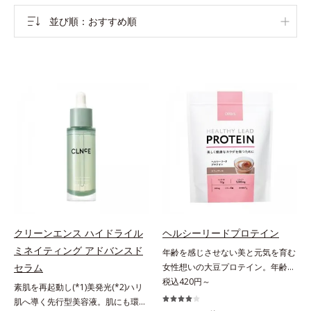
並び順
おすすめ順
クリーンエンス ハイドライル
ヘルシーリードプロテイン
ミネイティング アドバンスド
年齢を感じさせない美と元気を育む
セラム
女性想いの大豆プロテイン。年齢を
感じさせない美と元気を育む、女性
税込420円～
素肌を再起動し(*1)美発光(*2)ハリ
想いの大豆プロテインです。1杯で
肌へ導く先行型美容液。肌にも環境
不足しがちなたんぱく質を補えま