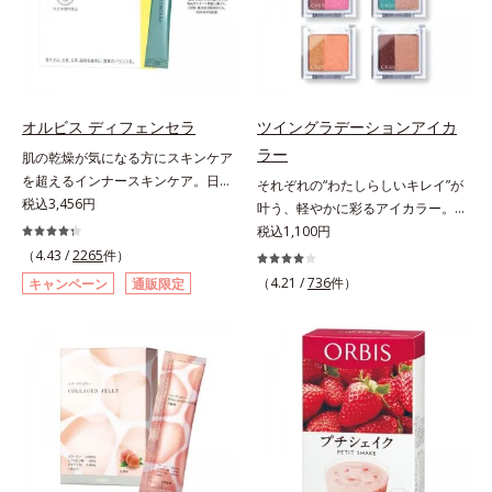
自の製法でサポートします。飲むだ
るべく、独自技術によるオルビスの
としてお使いいただく場合や、お肌
けのケアなので、夏対策にありがち
リポソームビタミンCは高吸収率。
の状態に合わせて毎日お使いいただ
な不快感やストレスは無し！ 時短
カラダと同じ成分でできたリポソー
いても問題ありません。【ご使用方
ケアにもなるため、忙しい方にもお
ム（カプセル）にビタミンCを閉じ
法】①適量(さくらんぼ 1粒程度)を
すすめです。夏を快適に過ごすため
込めることで体内になじみやすく、
とり、乾いた肌の上で優しくらせん
に早速、毎日2粒（目安）の新習慣
従来のビタミンCに比べて吸収率が
を描くように、よくなじませます。
オルビス ディフェンセラ
ツイングラデーションアイカ
を始めましょう。* 紫外線などによ
ぐんとアップ！さらにじっくり時間
②指先の感触が軽くなったら、水ま
ラー
肌の乾燥が気になる方にスキンケア
り失われるビタミンCを中心とした
差で届けるタイムデリバー設計をプ
たはぬるま湯でよく洗い流します。
を超えるインナースキンケア。日本
それぞれの“わたしらしいキレイ”が
栄養成分の補給
ラスすることで体内に長く留め、最
※W洗顔は不要です。
初(*1)“肌にもトクホ(*2)”！肌の乾燥
税込3,456円
叶う、軽やかに彩るアイカラー。そ
大限アプローチしていきます。甘酸
が気になる方に。高純度に精製した
れぞれの“わたしに似合う！”を叶え
税込1,100円
っぱいパイン風味が口の中に爽やか
米胚芽由来のグルコシルセラミドを
る、絶妙な2色セットのデイリーア
（4.43 /
2265
件）
に広がる顆粒タイプ。水なしでもサ
配合。「肌の水分を逃しにくくする
イカラーです。自由に使い回せる濃
ッと摂れます。
（4.21 /
736
件）
キャンペーン
通販限定
ため、肌の乾燥が気になる方に適し
淡の組み合わせは、指でササッとラ
ている」と許可された、特定保健用
フに重ねるだけで美しいグラデーシ
食品（トクホ）のインナースキンケ
ョンが作れて、瞳の印象を確実に
アです。“飲むスキンケア”だから、
UP。重ね方次第で印象の異なる仕
顔だけでなく、背中や足など、スキ
上がりが可能で、毎日のメイクがも
ンケア機能は全身にも。なかなか手
っと楽しくなります。それぞれの肌
が回らない、ボディの乾燥対策にも
色を考えたこだわりの色設計だか
おすすめです。ゆずの爽やかな香り
ら、冒険カラーも肌にすんなりなじ
とすっきりとした酸味が特徴の「ゆ
み、立体的で華やかな目元に仕上が