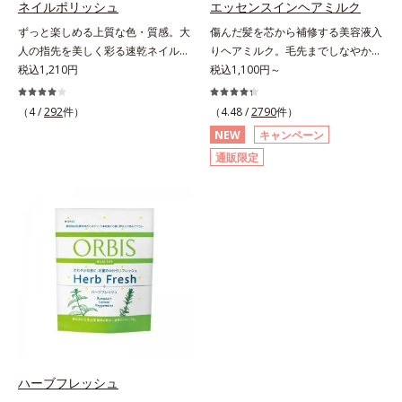
ネイルポリッシュ
エッセンスインヘアミルク
にぷるんっと食べて解消を目指しま
酸、葉酸各商品の詳しい情報は商品
ずっと楽しめる上質な色・質感。大
傷んだ髪を芯から補修する美容液入
しょう。脂肪分ゼロ＆1袋20kcal
ページをご覧ください。・BEAUTY
人の指先を美しく彩る速乾ネイルカ
りヘアミルク。毛先までしなやかな
で、ダイエット中でも安心です。各
夏祭りは、こちら
ラー。大人の手肌をきれいに見せ
税込1,210円
美髪へ。パサつき、広がり、枝毛、
税込1,100円～
商品の詳しい情報は商品ページをご
る、落ち着いた色展開の速乾ネイル
ツヤ不足・・・髪のお悩みは尽きな
覧ください。・BEAUTY夏祭りは、
カラー（マニキュア）です。長い年
いもの。エッセンスインヘアミルク
こちら
（4 /
292
件）
（4.48 /
2790
件）
月を経ても美しさが色あせないアー
は、そんなお悩みを解決する洗い流
NEW
キャンペーン
ト作品のように、ずっと楽しめる上
さないタイプのトリートメントで
通販限定
質な色・質感にこだわりました。
す。サロン業界注目の美髪成分
「クリア発色処方(*1)」により、見
「CMC類似成分(*1)」を配合。この
たままの美しい発色が叶います。速
「CMC」は、髪内部の成分が流れ出
乾性も従来品よりさらにアップ。ま
るのを防ぐ重要な役割を担ってお
た細かいアレンジをしやすくするた
り、ダメージを受けてバラバラにな
め、持ち手の長さとハケを短くして
りがちな髪内部の線維をくっつけま
爪への距離が近くなるよう工夫して
す。一度「CMC」を失うと自ら作り
います。ネイルケア成分を6種(*2)
出すことはできないので、補うケア
も配合し、爪をいたわる仕様です。
が不可欠なのです。使用方法は簡
質感によって異なる魅力を楽しめる
単。適量を手にとって、タオルドラ
「トップコート」、より自分になじ
イ後の髪（または乾いた髪）に、毛
む色合いにニュアンスチェンジでき
先を中心になじませます。ドライヤ
ハーブフレッシュ
る「ベースコート」と組み合わせる
ーの熱を味方に、擬似キューティク