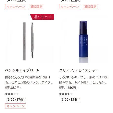
（4.22 /
676
件）
（4.47 /
183
件）
ページをご覧ください。・BEAUTY
た肌科学エイジングケア(*3)シリー
スキュー！ メラニンの産生指令が
キャンペーン
通販限定
キャンペーン
通販限定
夏祭りは、こちら
ズ。オルビスユー ドットシリーズ
活発になる夜の肌環境に着目して、
は、年齢による肌悩み一つ一つを対
塗って眠るだけの簡単ケアで“潤白
処するのではなく、肌で起きている
(*2)ツヤ肌”へと整える夜用ジェルパ
ことの根本原因に着目。加齢ととも
ックです。ぷるぷるジェルを肌にの
に現れる年齢サインについて研究を
せると、シートマスクのようにピタ
進めたところ、弾力感のない状態で
ッと密着。水ハリ膜が肌のうるおい
ある「ハリのなさ」や、くすみ(*6)
をキープしながら、やわらかさをア
などが現れている状態である「透明
ップ。美白(*1)と保湿の両方にアプ
感のなさ」が、大人の肌印象に大き
ローチする「トラネキサム酸-
な影響を与えていることがわかりま
SG(*3)」、肌荒れや日焼けによる肌
した。そこでオルビスユー ドット
のほてりを予防する「グリチルリチ
シリーズは美容成分(*7)として
ン酸ジカリウム(*4)」など、たっぷ
ペンシルアイブローN
クリアフル モイスチャー
「G.D.F.アクティベーター(*8)」を
りの保湿成分が浸透しやすい肌環境
面を変えるだけで自由自在に描け
うるおいをキープし、肌のバリア機
配合。そして、従来から配合してい
を叶えます。はじめはピタッと密着
る、なぎなた芯のペンシルアイブロ
能を守る。キメを整え、なめらかな
る美白(*1)有効成分「トラネキサム
するテクスチャーは、肌になじむご
ー。角度を変えるだけで自由自在に
税込880円～
肌にするニキビ対策保湿液。「ニキ
税込1,650円～
酸」を配合しました。さらに、シリ
とにもっちり質感に、最後はなめら
描けるペンシルアイブローです。な
ビをくり返してしまう」「毛穴目立
ーズ共通の美容成分「GLルートブ
かな水膜へと3変化。普段の保湿液
ぎなた芯だから、接地面を変えるだ
ちが気になる」「マスク生活であご
ースター(*9)」を配合することで、
（3.06 /
879
件）
をこのジェルにおきかえて塗って眠
（3.96 /
154
件）
けで太い線から細い線まで、テクニ
や口まわりのニキビが気になる」と
肌のふっくら感や透明感を叶えま
るだけで、うるおいながらもベタつ
キャンペーン
ックいらずで簡単に。スムースライ
いうお悩みに。くり返しニキビの根
す。美白ケアしながら多角的なエイ
かず、透明感のあるうるぷる肌へと