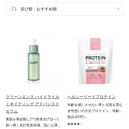
並び順
おすすめ順
クリーンエンス ハイドライル
ヘルシーリードプロテイン
ミネイティング アドバンスド
年齢を感じさせない美と元気を育む
セラム
女性想いの大豆プロテイン。年齢を
感じさせない美と元気を育む、女性
税込420円～
素肌を再起動し(*1)美発光(*2)ハリ
想いの大豆プロテインです。1杯で
肌へ導く先行型美容液。肌にも環境
不足しがちなたんぱく質を補えま