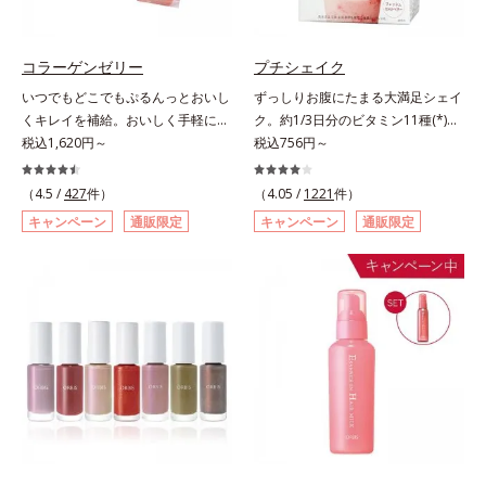
ず風味」、芳醇なマスカットの香り
ります。容器の中でプレスされた粉
とさっぱりとした酸味が楽しめる
体が、塗布時にプレス圧から解放さ
「マスカット風味」、ピーチの甘い
れて丸い粉体になる「バウンスロー
コラーゲンゼリー
プチシェイク
香りと爽やかな甘味が楽しめる「ピ
ルパウダー」を採用しました。肌の
いつでもどこでもぷるんっとおいし
ずっしりお腹にたまる大満足シェイ
ーチ風味」の3種のフレーバーをご
上で転がりやすく、ひと塗りでふわ
くキレイを補給。おいしく手軽にキ
ク。約1/3日分のビタミン11種(*)・
用意。その日の気分に合わせてチョ
っとのび広がります。
レイをチャージ！ おやつ感覚でハ
税込1,620円～
鉄分・食物繊維配合でダイエットと
税込756円～
イスできるから、より飽きにくく、
リと弾力のある毎日に欠かせない人
美容をしっかりサポート。食事とお
水なしで飲めるから、毎日手軽にお
気のコラーゲンを補給できる、ステ
きかえるだけで簡単にカロリーを抑
いしく続けられます。*1 販売商品
（4.5 /
427
件）
（4.05 /
1221
件）
ィック型ゼリーです。吸収が早い、
えつつ、果実のいいところをまるご
として。*2 許可表示：本品に含ま
キャンペーン
通販限定
キャンペーン
通販限定
分子の小さなコラーゲンが1袋にた
と使って栄養バランスUP。食物繊
れる米胚芽由来のグルコシルセラミ
っぷり1,000mg！さらにたった1g
維やビタミン、鉄分などの不足しが
ドは、肌の水分を逃しにくくするた
で約6リットルもの保水力をもつと
ちな栄養素をチャージして、健康的
め、肌の乾燥が気になる方に適して
言われるヒアルロン酸に、ビタミン
なダイエットを後押しします。さら
います。
B6も加えました。コラーゲン特有
に牛乳以外に、豆乳やヨーグルトに
の香りや味をできるだけカットし
も混ぜることができ、気分や摂りた
た、まるでフルーツゼリーのように
い栄養、空腹具合に合わせて食べ方
みずみずしいゼリーです。個包装の
のアレンジは自由自在！自然な果実
スティックタイプだから、いつでも
の味を活かした美味しさで、ハッピ
どこでも片手でおいしくコラーゲン
ーなダイエットを目指します。* ビ
をチャージできます。年齢と共に気
タミンA、B1、B2、B6、B12、C、
になる悩みも、おやつやデザート時
D、E、ナイアシン、パントテン