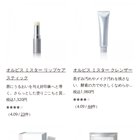
ン成分(*)配合で、毛の1本1本まで
本原因「肌のバリア機能の低下」
ジングケアが叶うシリーズに。3ス
リカバリーします。*1 メラニンの
軽やかに描けます。ペンシルの後ろ
と、肌悩み「毛穴の目立ち」の両方
テップで上向き(*10)のハリと透明
生成を抑え、シミ・ソバカスを防ぐ
にはスクリューブラシが付いている
にWでアプローチする、薬用ニキビ
感を。効果的なシナジー設計で、あ
*2 美白（メラニンの生成を抑え、
ので、毛流れを整えたり、色をなじ
対策スキンケアシリーズです。5種
なたのエイジングケアを応援しま
シミ・ソバカスを防ぐ）と保湿のこ
ませたり、ラインをぼかしたりと大
の和漢植物由来成分とコラーゲンが
す。*1 メラニンの生成を抑え、シ
と*3 明るく澄んだ肌を目指す保湿
活躍。これ1本で完成度の高い、ふ
肌をいたわりながらうるおいを与
ミ・ソバカスを防ぐ（ウォッシュを
成分と、メラニンの生成を抑え、シ
んわり眉に仕上がります。※中身を
え、バリア機能を維持。ニキビがで
除く）*2 オルビス内スキンケアシ
ミ・ソバカスを防ぐ美白有効成分を
取り替えられるリフィルをご用意し
きにくい肌を目指します。さらにビ
リーズの保湿力*3 年齢に応じたお
組み合わせた複合成分*4 グリチル
ています。* ダイマージリノール酸
タミンC誘導体をはじめとした5種
手入れのこと*4 うるおいによる
リチン酸2K各商品の詳しい情報は商
ダイマージレイルビス（ベヘニル/
の整肌成分(*1)から成る「ナノVCシ
*5 乾燥、ハリ・ツヤのなさ*6
品ページをご覧ください。・
イソステアリル/フィトステリル）
ョットカプセル」を配合。カプセル
乾燥による*7 保湿成分*8 ロニ
BEAUTY夏祭りは、こちら
オルビス ミスター リップケア
オルビス ミスター クレンザー
配合＝感触向上成分
が浸透してから成分を放出する特殊
セラカエルレア果汁、ノバラエキス
スティック
黒ずみ汚れやメイク汚れを残さな
技術によって、高い浸透力(*2)と安
配合＝うるおいを与えハリと透明感
い、酵素の力でやさしくなめらかに
唇にうるおいを与え好印象へと導
定性を実現。毛穴の目立ちをしっか
に満ちた肌へ導く保湿成分*9 メマ
洗い上げるW洗顔不要のスペシャル
税込1,980円
く。さらっとした塗りごこちと質感
りケア(*3)して、ゆらぎやすいニキ
ツヨイグサ抽出液、スイカズラエキ
クレンザー。過剰な皮脂とその皮脂
で自然で好印象な口元に。さらっと
税込1,320円
ビ肌を、みずみずしい清潔な垢抜け
ス配合＝角層のすみずみまで水分・
汚れが詰まって発生する黒ずみ汚れ
した軽やかな塗りごこちでありなが
肌(*4)へと導きます。たっぷりの保
（4.09 /
44
件）
油分を保ち、ハリ・ツヤを与える保
に着目。古い角層を洗い流す洗浄成
らも、唇にうるおいを与える「モイ
湿成分で低刺激。敏感肌の方にもお
（4.09 /
23
件）
湿成分*10 気持ちのこと
分「リンゴ酸」と過剰な皮脂を溶か
ストキープ処方」採用で、「唇のか
使いいただけます(*5)。*1 テトラ2-
し出す脂質分解酵素「リパーゼ」を
さつきはケアしたいけど、リップク
ヘキシルデカン酸アスコルビル、天
組み合わせた複合洗浄成分「リンゴ
リームはべたつくから苦手」という
然ビタミンE、イノシット、フィチ
酸 LP(*1)」を配合し、毛穴の黒ずみ
リップクリームに苦手意識を感じる
ン酸、ユズセラミド、スフィンゴ糖