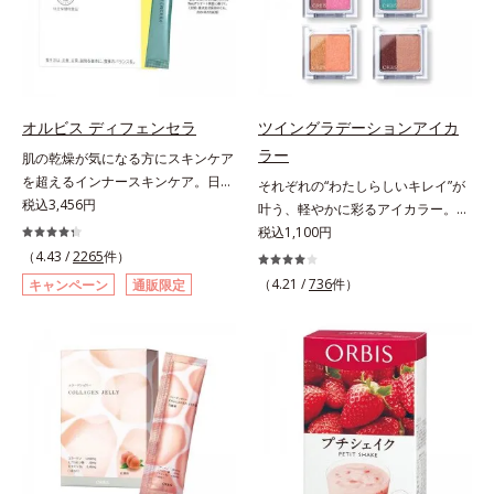
自の製法でサポートします。飲むだ
るべく、独自技術によるオルビスの
としてお使いいただく場合や、お肌
けのケアなので、夏対策にありがち
リポソームビタミンCは高吸収率。
の状態に合わせて毎日お使いいただ
な不快感やストレスは無し！ 時短
カラダと同じ成分でできたリポソー
いても問題ありません。【ご使用方
ケアにもなるため、忙しい方にもお
ム（カプセル）にビタミンCを閉じ
法】①適量(さくらんぼ 1粒程度)を
すすめです。夏を快適に過ごすため
込めることで体内になじみやすく、
とり、乾いた肌の上で優しくらせん
に早速、毎日2粒（目安）の新習慣
従来のビタミンCに比べて吸収率が
を描くように、よくなじませます。
オルビス ディフェンセラ
ツイングラデーションアイカ
を始めましょう。* 紫外線などによ
ぐんとアップ！さらにじっくり時間
②指先の感触が軽くなったら、水ま
ラー
肌の乾燥が気になる方にスキンケア
り失われるビタミンCを中心とした
差で届けるタイムデリバー設計をプ
たはぬるま湯でよく洗い流します。
を超えるインナースキンケア。日本
それぞれの“わたしらしいキレイ”が
栄養成分の補給
ラスすることで体内に長く留め、最
※W洗顔は不要です。
初(*1)“肌にもトクホ(*2)”！肌の乾燥
税込3,456円
叶う、軽やかに彩るアイカラー。そ
大限アプローチしていきます。甘酸
が気になる方に。高純度に精製した
れぞれの“わたしに似合う！”を叶え
税込1,100円
っぱいパイン風味が口の中に爽やか
米胚芽由来のグルコシルセラミドを
る、絶妙な2色セットのデイリーア
（4.43 /
2265
件）
に広がる顆粒タイプ。水なしでもサ
配合。「肌の水分を逃しにくくする
イカラーです。自由に使い回せる濃
ッと摂れます。
（4.21 /
736
件）
キャンペーン
通販限定
ため、肌の乾燥が気になる方に適し
淡の組み合わせは、指でササッとラ
ている」と許可された、特定保健用
フに重ねるだけで美しいグラデーシ
食品（トクホ）のインナースキンケ
ョンが作れて、瞳の印象を確実に
アです。“飲むスキンケア”だから、
UP。重ね方次第で印象の異なる仕
顔だけでなく、背中や足など、スキ
上がりが可能で、毎日のメイクがも
ンケア機能は全身にも。なかなか手
っと楽しくなります。それぞれの肌
が回らない、ボディの乾燥対策にも
色を考えたこだわりの色設計だか
おすすめです。ゆずの爽やかな香り
ら、冒険カラーも肌にすんなりなじ
とすっきりとした酸味が特徴の「ゆ
み、立体的で華やかな目元に仕上が