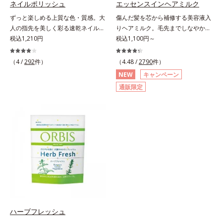
ネイルポリッシュ
エッセンスインヘアミルク
にぷるんっと食べて解消を目指しま
酸、葉酸各商品の詳しい情報は商品
ずっと楽しめる上質な色・質感。大
傷んだ髪を芯から補修する美容液入
しょう。脂肪分ゼロ＆1袋20kcal
ページをご覧ください。・BEAUTY
人の指先を美しく彩る速乾ネイルカ
りヘアミルク。毛先までしなやかな
で、ダイエット中でも安心です。各
夏祭りは、こちら
ラー。大人の手肌をきれいに見せ
税込1,210円
美髪へ。パサつき、広がり、枝毛、
税込1,100円～
商品の詳しい情報は商品ページをご
る、落ち着いた色展開の速乾ネイル
ツヤ不足・・・髪のお悩みは尽きな
覧ください。・BEAUTY夏祭りは、
カラー（マニキュア）です。長い年
いもの。エッセンスインヘアミルク
こちら
（4 /
292
件）
（4.48 /
2790
件）
月を経ても美しさが色あせないアー
は、そんなお悩みを解決する洗い流
NEW
キャンペーン
ト作品のように、ずっと楽しめる上
さないタイプのトリートメントで
通販限定
質な色・質感にこだわりました。
す。サロン業界注目の美髪成分
「クリア発色処方(*1)」により、見
「CMC類似成分(*1)」を配合。この
たままの美しい発色が叶います。速
「CMC」は、髪内部の成分が流れ出
乾性も従来品よりさらにアップ。ま
るのを防ぐ重要な役割を担ってお
た細かいアレンジをしやすくするた
り、ダメージを受けてバラバラにな
め、持ち手の長さとハケを短くして
りがちな髪内部の線維をくっつけま
爪への距離が近くなるよう工夫して
す。一度「CMC」を失うと自ら作り
います。ネイルケア成分を6種(*2)
出すことはできないので、補うケア
も配合し、爪をいたわる仕様です。
が不可欠なのです。使用方法は簡
質感によって異なる魅力を楽しめる
単。適量を手にとって、タオルドラ
「トップコート」、より自分になじ
イ後の髪（または乾いた髪）に、毛
む色合いにニュアンスチェンジでき
先を中心になじませます。ドライヤ
ハーブフレッシュ
る「ベースコート」と組み合わせる
ーの熱を味方に、擬似キューティク