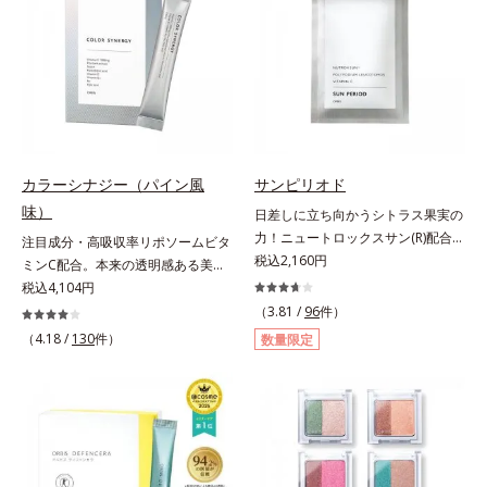
汚れを繰り返しません。さらに、
方でも使用しやすい設計に。ツヤを
脂質*2 角層内*3 うるおいによりキ
「CISブースター(*2)」配合で、あな
抑えた質感で、自然で好印象な口元
メを整えて毛穴を目立たなくする*4
た本来の清潔透明肌へと導きます。
へと導きます。3種の植物性保湿成
洗浄による汚れの除去*5 すべての
毛穴の汚れをしっかり洗い流す期待
分を組み合わせた「MULTI-３※」
方に皮膚刺激がおきないというわけ
感が高まる黒と、優しく肌に吸い付
を配合。さらに、ミツロウ、ヒアル
ではありません※敏感肌対象パッチ
くようなとろけ感のジェル状テクス
ロン酸、コラーゲン配合で、唇にう
テスト済（すべての人に皮膚刺激が
チャー。毛穴の黒ずみもメイクもし
るおいを与えます。※センブリエキ
おきないというわけではありませ
っかり洗い流し、洗いあがりはつる
ス、ビワ葉エキス、カミツレ花エキ
ん）※弱酸性
カラーシナジー（パイン風
サンピリオド
んとした肌に。泡立て不要であわた
ス：唇にうるおいを与える保湿成分
味）
日差しに立ち向かうシトラス果実の
だしい朝も疲れて帰ってきた夜も手
力！ニュートロックスサン(R)配合の
注目成分・高吸収率リポソームビタ
軽にご使用いただけます。*1 リパ
インナーケア(*)。果実の力で日差し
税込2,160円
ミンC配合。本来の透明感ある美し
ーゼ、リンゴ酸*2 イソステアリル
に立ち向かうインナーケア(*)です。
さを目指す美容サプリメント。みん
税込4,104円
アスコルビルリン酸２Na、プラン
強い紫外線が降り注ぐ南スペイン産
なが目指す美しさのゴールは、透明
クトンエキス、ハス花エキス、乳酸
（3.81 /
96
件）
のシトラスとローズマリーから抽出
感でした。注目成分リポソームビタ
桿菌/セイヨウナシ果汁発酵液、ア
（4.18 /
130
件）
数量限定
した話題の成分、「ニュートロック
ミンC配合、本来の透明感を引き出
ルギニン【ご使用ステップ】オルビ
スサン(R)」を配合。10年以上の研
す美容サプリメントです。美容に嬉
ス ミスター クレンザー ⇒ 化粧水
究を重ねており、多くの国で実績の
しい効果を持つビタミンCには、口
⇒ 保湿液※洗顔料と置き換えてご
ある夏のケア成分です。さらに夏の
から摂取しても吸収されにくく、多
使用いただけます。※週2～3回のス
ケアで有名なPLエキスと、欠かせな
くが体外に排出されるというデメリ
ペシャル洗顔としてのご使用をおす
い美容成分ビタミンCもプラス。独
ットが。そんなデメリットを払拭す
すめいたしますが、クレンジング料