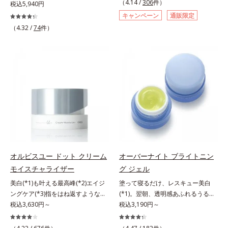
（4.14 /
306
件）
にも、いいことを——。
税込5,940円
す。大人女性の食習慣に基づき質と
「CLEANENCE（クリーンエン
キャンペーン
通販限定
量を考え、更年世代の女性に人気の
ス）」が目指すのは、まっさらな素
（4.32 /
74
件）
ある脂質が少ないソイプロテイン
肌と地球へのやさしさ。間引きされ
（大豆由来の植物性たんぱく質）を
た花や実、副産物など、本来は廃棄
採用しました。吸収が穏やかで、腹
されるはずだった原料や資源を「ア
持ちがいいのもポイントです。体を
ップサイクル（そのまま再利用する
作る材料であるたんぱく質12g(*1)
のではなく、商品としての価値を高
をメインに、美を引き出すコラーゲ
めるような加工を行う）」。不要と
ン5,000mgも配合。さらにリズムを
されるものを生まれ変わらせて新し
支える鉄分やビタミン6種(*2)、食
いパワーを引き出し、サイエンスの
物繊維など、女性が不足しがちな栄
力でまっさらな素肌へと導くクリー
養素を豊富に含み、大人女性の健康
ンビューティブランドです。
美を総合的に支えます。甘さ控えめ
のカフェオレ味、濃厚な抹茶味の2
オルビスユー ドット クリーム
オーバーナイト ブライトニン
味展開。プロテイン独特のにおいや
モイスチャライザー
グ ジェル
クセが少なく、水に溶けやすいの
で、手軽においしくたんぱく質を摂
美白(*1)も叶える最高峰(*2)エイジ
塗って寝るだけ、レスキュー美白
れます。*1 1杯分（約27g）当り。
ングケア(*3)指をはね返すような弾
(*1)。翌朝、透明感あふれるうるぷ
コラーゲン含む。*2 ビタミンB1、
力感が宿るハリ感 濃密フィットク
税込3,630円～
る肌を叶える、お守り涼感ジェルパ
税込3,190円～
B2、B6、B12、ナイアシン、パン
リーム。ハリも透明感(*4)も結果主
ック。紫外線を浴びた日の夜は、ひ
トテン酸各商品の詳しい情報は商品
義。年齢サイン(*5)の因子に着目し
んやり気持ちいいジェルでお肌をレ