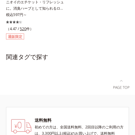
ニオイのエチケット・リフレッシュ
ことで、いろいろな表情を楽しめま
ルを作り、サラサラつるんの指通り
に。消臭ハーブとして知られるロー
す。*1 見たままの発色が叶う処方
を実現します。さらに高保水ミルク
ズマリー抽出物に、ペパーミントオ
税込597円～
＝ジメチコン、ステアロイルグルタ
(*2)が、うるおいを逃がさないよう
イル、レモンオイルを加えた3つの
ミン酸2Na、水酸化Al *2 レモング
に髪表面をコート。内外からのしっ
成分の働きで、臭いをカバー。レモ
ラス葉/茎エキス、マンダリンオレ
かりケアで、うるおい健康美髪をず
（4.47 /
520
件）
ンとミントが香るさわやかな息が続
ンジ果皮エキス、センチフォリアバ
っとキープします。*1 ダイズステ
通販限定
きます。
ラ花エキス、セイヨウミザクラ果実
ロール配合＝毛髪補修成分*2 ジエ
エキス、ブドウ葉エキス、カミツレ
チルヘキサン酸ネオペンチルグリコ
花エキス（すべて保湿成分）
ール、ネオペンタン酸イソデシル配
関連タグで探す
合＝保水効果の高い毛髪保護成分各
商品の詳しい情報は商品ページをご
覧ください。・BEAUTY夏祭りは、
こちら・エッセンスインヘアオイル
は、こちら
送料無料
初めての方は、全国送料無料、2回目以降のご利用の方
は、3,300円以上(税込)のお買い上げで、送料無料