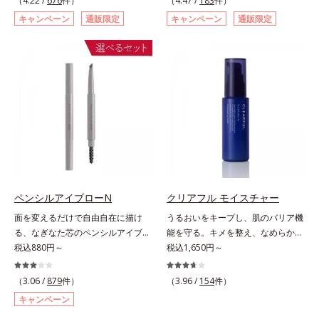
（4.22 /
676
件）
（4.47 /
183
件）
ページをご覧ください。・BEAUTY
た肌科学エイジングケア(*3)シリー
スキュー！ メラニンの産生指令が
キャンペーン
通販限定
キャンペーン
通販限定
夏祭りは、こちら
ズ。オルビスユー ドットシリーズ
活発になる夜の肌環境に着目して、
は、年齢による肌悩み一つ一つを対
塗って眠るだけの簡単ケアで“潤白
処するのではなく、肌で起きている
(*2)ツヤ肌”へと整える夜用ジェルパ
ことの根本原因に着目。加齢ととも
ックです。ぷるぷるジェルを肌にの
に現れる年齢サインについて研究を
せると、シートマスクのようにピタ
進めたところ、弾力感のない状態で
ッと密着。水ハリ膜が肌のうるおい
ある「ハリのなさ」や、くすみ(*6)
をキープしながら、やわらかさをア
などが現れている状態である「透明
ップ。美白(*1)と保湿の両方にアプ
感のなさ」が、大人の肌印象に大き
ローチする「トラネキサム酸-
な影響を与えていることがわかりま
SG(*3)」、肌荒れや日焼けによる肌
した。そこでオルビスユー ドット
のほてりを予防する「グリチルリチ
シリーズは美容成分(*7)として
ン酸ジカリウム(*4)」など、たっぷ
ペンシルアイブローN
クリアフル モイスチャー
「G.D.F.アクティベーター(*8)」を
りの保湿成分が浸透しやすい肌環境
面を変えるだけで自由自在に描け
うるおいをキープし、肌のバリア機
配合。そして、従来から配合してい
を叶えます。はじめはピタッと密着
る、なぎなた芯のペンシルアイブロ
能を守る。キメを整え、なめらかな
る美白(*1)有効成分「トラネキサム
するテクスチャーは、肌になじむご
ー。角度を変えるだけで自由自在に
税込880円～
肌にするニキビ対策保湿液。「ニキ
税込1,650円～
酸」を配合しました。さらに、シリ
とにもっちり質感に、最後はなめら
描けるペンシルアイブローです。な
ビをくり返してしまう」「毛穴目立
ーズ共通の美容成分「GLルートブ
かな水膜へと3変化。普段の保湿液
ぎなた芯だから、接地面を変えるだ
ちが気になる」「マスク生活であご
ースター(*9)」を配合することで、
（3.06 /
879
件）
をこのジェルにおきかえて塗って眠
（3.96 /
154
件）
けで太い線から細い線まで、テクニ
や口まわりのニキビが気になる」と
肌のふっくら感や透明感を叶えま
るだけで、うるおいながらもベタつ
キャンペーン
ックいらずで簡単に。スムースライ
いうお悩みに。くり返しニキビの根
す。美白ケアしながら多角的なエイ
かず、透明感のあるうるぷる肌へと