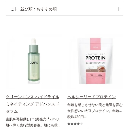
並び順
おすすめ順
クリーンエンス ハイドライル
ヘルシーリードプロテイン
ミネイティング アドバンスド
年齢を感じさせない美と元気を育む
セラム
女性想いの大豆プロテイン。年齢を
感じさせない美と元気を育む、女性
税込420円～
素肌を再起動し(*1)美発光(*2)ハリ
想いの大豆プロテインです。1杯で
肌へ導く先行型美容液。肌にも環境
不足しがちなたんぱく質を補えま