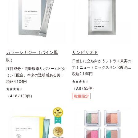
汚れを繰り返しません。さらに、
方でも使用しやすい設計に。ツヤを
脂質*2 角層内*3 うるおいによりキ
「CISブースター(*2)」配合で、あな
抑えた質感で、自然で好印象な口元
メを整えて毛穴を目立たなくする*4
た本来の清潔透明肌へと導きます。
へと導きます。3種の植物性保湿成
洗浄による汚れの除去*5 すべての
毛穴の汚れをしっかり洗い流す期待
分を組み合わせた「MULTI-３※」
方に皮膚刺激がおきないというわけ
感が高まる黒と、優しく肌に吸い付
を配合。さらに、ミツロウ、ヒアル
ではありません※敏感肌対象パッチ
くようなとろけ感のジェル状テクス
ロン酸、コラーゲン配合で、唇にう
テスト済（すべての人に皮膚刺激が
チャー。毛穴の黒ずみもメイクもし
るおいを与えます。※センブリエキ
おきないというわけではありませ
っかり洗い流し、洗いあがりはつる
ス、ビワ葉エキス、カミツレ花エキ
ん）※弱酸性
カラーシナジー（パイン風
サンピリオド
んとした肌に。泡立て不要であわた
ス：唇にうるおいを与える保湿成分
味）
日差しに立ち向かうシトラス果実の
だしい朝も疲れて帰ってきた夜も手
力！ニュートロックスサン(R)配合の
注目成分・高吸収率リポソームビタ
軽にご使用いただけます。*1 リパ
インナーケア(*)。果実の力で日差し
税込2,160円
ミンC配合。本来の透明感ある美し
ーゼ、リンゴ酸*2 イソステアリル
に立ち向かうインナーケア(*)です。
さを目指す美容サプリメント。みん
税込4,104円
アスコルビルリン酸２Na、プラン
強い紫外線が降り注ぐ南スペイン産
なが目指す美しさのゴールは、透明
クトンエキス、ハス花エキス、乳酸
（3.8 /
95
件）
のシトラスとローズマリーから抽出
感でした。注目成分リポソームビタ
桿菌/セイヨウナシ果汁発酵液、ア
（4.18 /
130
件）
数量限定
した話題の成分、「ニュートロック
ミンC配合、本来の透明感を引き出
ルギニン【ご使用ステップ】オルビ
スサン(R)」を配合。10年以上の研
す美容サプリメントです。美容に嬉
ス ミスター クレンザー ⇒ 化粧水
究を重ねており、多くの国で実績の
しい効果を持つビタミンCには、口
⇒ 保湿液※洗顔料と置き換えてご
ある夏のケア成分です。さらに夏の
から摂取しても吸収されにくく、多
使用いただけます。※週2～3回のス
ケアで有名なPLエキスと、欠かせな
くが体外に排出されるというデメリ
ペシャル洗顔としてのご使用をおす
い美容成分ビタミンCもプラス。独
ットが。そんなデメリットを払拭す
すめいたしますが、クレンジング料