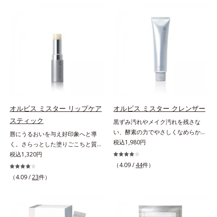
ン成分(*)配合で、毛の1本1本まで
本原因「肌のバリア機能の低下」
ジングケアが叶うシリーズに。3ス
リカバリーします。*1 メラニンの
軽やかに描けます。ペンシルの後ろ
と、肌悩み「毛穴の目立ち」の両方
テップで上向き(*10)のハリと透明
生成を抑え、シミ・ソバカスを防ぐ
にはスクリューブラシが付いている
にWでアプローチする、薬用ニキビ
感を。効果的なシナジー設計で、あ
*2 美白（メラニンの生成を抑え、
ので、毛流れを整えたり、色をなじ
対策スキンケアシリーズです。5種
なたのエイジングケアを応援しま
シミ・ソバカスを防ぐ）と保湿のこ
ませたり、ラインをぼかしたりと大
の和漢植物由来成分とコラーゲンが
す。*1 メラニンの生成を抑え、シ
と*3 明るく澄んだ肌を目指す保湿
活躍。これ1本で完成度の高い、ふ
肌をいたわりながらうるおいを与
ミ・ソバカスを防ぐ（ウォッシュを
成分と、メラニンの生成を抑え、シ
んわり眉に仕上がります。※中身を
え、バリア機能を維持。ニキビがで
除く）*2 オルビス内スキンケアシ
ミ・ソバカスを防ぐ美白有効成分を
取り替えられるリフィルをご用意し
きにくい肌を目指します。さらにビ
リーズの保湿力*3 年齢に応じたお
組み合わせた複合成分*4 グリチル
ています。* ダイマージリノール酸
タミンC誘導体をはじめとした5種
手入れのこと*4 うるおいによる
リチン酸2K各商品の詳しい情報は商
ダイマージレイルビス（ベヘニル/
の整肌成分(*1)から成る「ナノVCシ
*5 乾燥、ハリ・ツヤのなさ*6
品ページをご覧ください。・
イソステアリル/フィトステリル）
ョットカプセル」を配合。カプセル
乾燥による*7 保湿成分*8 ロニ
BEAUTY夏祭りは、こちら
オルビス ミスター リップケア
オルビス ミスター クレンザー
配合＝感触向上成分
が浸透してから成分を放出する特殊
セラカエルレア果汁、ノバラエキス
スティック
黒ずみ汚れやメイク汚れを残さな
技術によって、高い浸透力(*2)と安
配合＝うるおいを与えハリと透明感
い、酵素の力でやさしくなめらかに
唇にうるおいを与え好印象へと導
定性を実現。毛穴の目立ちをしっか
に満ちた肌へ導く保湿成分*9 メマ
洗い上げるW洗顔不要のスペシャル
税込1,980円
く。さらっとした塗りごこちと質感
りケア(*3)して、ゆらぎやすいニキ
ツヨイグサ抽出液、スイカズラエキ
クレンザー。過剰な皮脂とその皮脂
で自然で好印象な口元に。さらっと
税込1,320円
ビ肌を、みずみずしい清潔な垢抜け
ス配合＝角層のすみずみまで水分・
汚れが詰まって発生する黒ずみ汚れ
した軽やかな塗りごこちでありなが
肌(*4)へと導きます。たっぷりの保
（4.09 /
44
件）
油分を保ち、ハリ・ツヤを与える保
に着目。古い角層を洗い流す洗浄成
らも、唇にうるおいを与える「モイ
湿成分で低刺激。敏感肌の方にもお
（4.09 /
23
件）
湿成分*10 気持ちのこと
分「リンゴ酸」と過剰な皮脂を溶か
ストキープ処方」採用で、「唇のか
使いいただけます(*5)。*1 テトラ2-
し出す脂質分解酵素「リパーゼ」を
さつきはケアしたいけど、リップク
ヘキシルデカン酸アスコルビル、天
組み合わせた複合洗浄成分「リンゴ
リームはべたつくから苦手」という
然ビタミンE、イノシット、フィチ
酸 LP(*1)」を配合し、毛穴の黒ずみ
リップクリームに苦手意識を感じる
ン酸、ユズセラミド、スフィンゴ糖