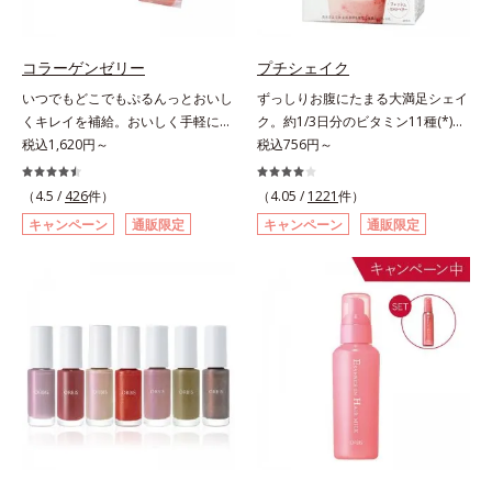
ず風味」、芳醇なマスカットの香り
ります。容器の中でプレスされた粉
とさっぱりとした酸味が楽しめる
体が、塗布時にプレス圧から解放さ
「マスカット風味」、ピーチの甘い
れて丸い粉体になる「バウンスロー
コラーゲンゼリー
プチシェイク
香りと爽やかな甘味が楽しめる「ピ
ルパウダー」を採用しました。肌の
いつでもどこでもぷるんっとおいし
ずっしりお腹にたまる大満足シェイ
ーチ風味」の3種のフレーバーをご
上で転がりやすく、ひと塗りでふわ
くキレイを補給。おいしく手軽にキ
ク。約1/3日分のビタミン11種(*)・
用意。その日の気分に合わせてチョ
っとのび広がります。
レイをチャージ！ おやつ感覚でハ
税込1,620円～
鉄分・食物繊維配合でダイエットと
税込756円～
イスできるから、より飽きにくく、
リと弾力のある毎日に欠かせない人
美容をしっかりサポート。食事とお
水なしで飲めるから、毎日手軽にお
気のコラーゲンを補給できる、ステ
きかえるだけで簡単にカロリーを抑
いしく続けられます。*1 販売商品
（4.5 /
426
件）
（4.05 /
1221
件）
ィック型ゼリーです。吸収が早い、
えつつ、果実のいいところをまるご
として。*2 許可表示：本品に含ま
キャンペーン
通販限定
キャンペーン
通販限定
分子の小さなコラーゲンが1袋にた
と使って栄養バランスUP。食物繊
れる米胚芽由来のグルコシルセラミ
っぷり1,000mg！さらにたった1g
維やビタミン、鉄分などの不足しが
ドは、肌の水分を逃しにくくするた
で約6リットルもの保水力をもつと
ちな栄養素をチャージして、健康的
め、肌の乾燥が気になる方に適して
言われるヒアルロン酸に、ビタミン
なダイエットを後押しします。さら
います。
B6も加えました。コラーゲン特有
に牛乳以外に、豆乳やヨーグルトに
の香りや味をできるだけカットし
も混ぜることができ、気分や摂りた
た、まるでフルーツゼリーのように
い栄養、空腹具合に合わせて食べ方
みずみずしいゼリーです。個包装の
のアレンジは自由自在！自然な果実
スティックタイプだから、いつでも
の味を活かした美味しさで、ハッピ
どこでも片手でおいしくコラーゲン
ーなダイエットを目指します。* ビ
をチャージできます。年齢と共に気
タミンA、B1、B2、B6、B12、C、
になる悩みも、おやつやデザート時
D、E、ナイアシン、パントテン