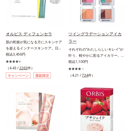
自の製法でサポートします。飲むだ
るべく、独自技術によるオルビスの
としてお使いいただく場合や、お肌
けのケアなので、夏対策にありがち
リポソームビタミンCは高吸収率。
の状態に合わせて毎日お使いいただ
な不快感やストレスは無し！ 時短
カラダと同じ成分でできたリポソー
いても問題ありません。【ご使用方
ケアにもなるため、忙しい方にもお
ム（カプセル）にビタミンCを閉じ
法】①適量(さくらんぼ 1粒程度)を
すすめです。夏を快適に過ごすため
込めることで体内になじみやすく、
とり、乾いた肌の上で優しくらせん
に早速、毎日2粒（目安）の新習慣
従来のビタミンCに比べて吸収率が
を描くように、よくなじませます。
オルビス ディフェンセラ
ツイングラデーションアイカ
を始めましょう。* 紫外線などによ
ぐんとアップ！さらにじっくり時間
②指先の感触が軽くなったら、水ま
ラー
肌の乾燥が気になる方にスキンケア
り失われるビタミンCを中心とした
差で届けるタイムデリバー設計をプ
たはぬるま湯でよく洗い流します。
を超えるインナースキンケア。日本
それぞれの“わたしらしいキレイ”が
栄養成分の補給
ラスすることで体内に長く留め、最
※W洗顔は不要です。
初(*1)“肌にもトクホ(*2)”！肌の乾燥
税込3,456円
叶う、軽やかに彩るアイカラー。そ
大限アプローチしていきます。甘酸
が気になる方に。高純度に精製した
れぞれの“わたしに似合う！”を叶え
税込1,100円
っぱいパイン風味が口の中に爽やか
米胚芽由来のグルコシルセラミドを
る、絶妙な2色セットのデイリーア
（4.43 /
2263
件）
に広がる顆粒タイプ。水なしでもサ
配合。「肌の水分を逃しにくくする
イカラーです。自由に使い回せる濃
ッと摂れます。
（4.21 /
734
件）
キャンペーン
通販限定
ため、肌の乾燥が気になる方に適し
淡の組み合わせは、指でササッとラ
ている」と許可された、特定保健用
フに重ねるだけで美しいグラデーシ
食品（トクホ）のインナースキンケ
ョンが作れて、瞳の印象を確実に
アです。“飲むスキンケア”だから、
UP。重ね方次第で印象の異なる仕
顔だけでなく、背中や足など、スキ
上がりが可能で、毎日のメイクがも
ンケア機能は全身にも。なかなか手
っと楽しくなります。それぞれの肌
が回らない、ボディの乾燥対策にも
色を考えたこだわりの色設計だか
おすすめです。ゆずの爽やかな香り
ら、冒険カラーも肌にすんなりなじ
とすっきりとした酸味が特徴の「ゆ
み、立体的で華やかな目元に仕上が