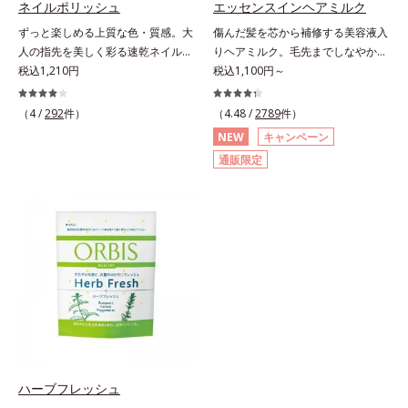
ネイルポリッシュ
エッセンスインヘアミルク
にぷるんっと食べて解消を目指しま
酸、葉酸各商品の詳しい情報は商品
ずっと楽しめる上質な色・質感。大
傷んだ髪を芯から補修する美容液入
しょう。脂肪分ゼロ＆1袋20kcal
ページをご覧ください。・BEAUTY
人の指先を美しく彩る速乾ネイルカ
りヘアミルク。毛先までしなやかな
で、ダイエット中でも安心です。各
夏祭りは、こちら
ラー。大人の手肌をきれいに見せ
税込1,210円
美髪へ。パサつき、広がり、枝毛、
税込1,100円～
商品の詳しい情報は商品ページをご
る、落ち着いた色展開の速乾ネイル
ツヤ不足・・・髪のお悩みは尽きな
覧ください。・BEAUTY夏祭りは、
カラー（マニキュア）です。長い年
いもの。エッセンスインヘアミルク
こちら
（4 /
292
件）
（4.48 /
2789
件）
月を経ても美しさが色あせないアー
は、そんなお悩みを解決する洗い流
NEW
キャンペーン
ト作品のように、ずっと楽しめる上
さないタイプのトリートメントで
通販限定
質な色・質感にこだわりました。
す。サロン業界注目の美髪成分
「クリア発色処方(*1)」により、見
「CMC類似成分(*1)」を配合。この
たままの美しい発色が叶います。速
「CMC」は、髪内部の成分が流れ出
乾性も従来品よりさらにアップ。ま
るのを防ぐ重要な役割を担ってお
た細かいアレンジをしやすくするた
り、ダメージを受けてバラバラにな
め、持ち手の長さとハケを短くして
りがちな髪内部の線維をくっつけま
爪への距離が近くなるよう工夫して
す。一度「CMC」を失うと自ら作り
います。ネイルケア成分を6種(*2)
出すことはできないので、補うケア
も配合し、爪をいたわる仕様です。
が不可欠なのです。使用方法は簡
質感によって異なる魅力を楽しめる
単。適量を手にとって、タオルドラ
「トップコート」、より自分になじ
イ後の髪（または乾いた髪）に、毛
む色合いにニュアンスチェンジでき
先を中心になじませます。ドライヤ
ハーブフレッシュ
る「ベースコート」と組み合わせる
ーの熱を味方に、擬似キューティク