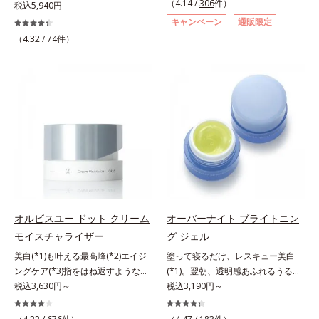
（4.14 /
306
件）
にも、いいことを——。
税込5,940円
す。大人女性の食習慣に基づき質と
「CLEANENCE（クリーンエン
キャンペーン
通販限定
量を考え、更年世代の女性に人気の
ス）」が目指すのは、まっさらな素
（4.32 /
74
件）
ある脂質が少ないソイプロテイン
肌と地球へのやさしさ。間引きされ
（大豆由来の植物性たんぱく質）を
た花や実、副産物など、本来は廃棄
採用しました。吸収が穏やかで、腹
されるはずだった原料や資源を「ア
持ちがいいのもポイントです。体を
ップサイクル（そのまま再利用する
作る材料であるたんぱく質12g(*1)
のではなく、商品としての価値を高
をメインに、美を引き出すコラーゲ
めるような加工を行う）」。不要と
ン5,000mgも配合。さらにリズムを
されるものを生まれ変わらせて新し
支える鉄分やビタミン6種(*2)、食
いパワーを引き出し、サイエンスの
物繊維など、女性が不足しがちな栄
力でまっさらな素肌へと導くクリー
養素を豊富に含み、大人女性の健康
ンビューティブランドです。
美を総合的に支えます。甘さ控えめ
のカフェオレ味、濃厚な抹茶味の2
オルビスユー ドット クリーム
オーバーナイト ブライトニン
味展開。プロテイン独特のにおいや
モイスチャライザー
グ ジェル
クセが少なく、水に溶けやすいの
で、手軽においしくたんぱく質を摂
美白(*1)も叶える最高峰(*2)エイジ
塗って寝るだけ、レスキュー美白
れます。*1 1杯分（約27g）当り。
ングケア(*3)指をはね返すような弾
(*1)。翌朝、透明感あふれるうるぷ
コラーゲン含む。*2 ビタミンB1、
力感が宿るハリ感 濃密フィットク
税込3,630円～
る肌を叶える、お守り涼感ジェルパ
税込3,190円～
B2、B6、B12、ナイアシン、パン
リーム。ハリも透明感(*4)も結果主
ック。紫外線を浴びた日の夜は、ひ
トテン酸各商品の詳しい情報は商品
義。年齢サイン(*5)の因子に着目し
んやり気持ちいいジェルでお肌をレ