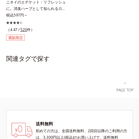
ニオイのエチケット・リフレッシュ
ことで、いろいろな表情を楽しめま
ルを作り、サラサラつるんの指通り
に。消臭ハーブとして知られるロー
す。*1 見たままの発色が叶う処方
を実現します。さらに高保水ミルク
ズマリー抽出物に、ペパーミントオ
税込597円～
＝ジメチコン、ステアロイルグルタ
(*2)が、うるおいを逃がさないよう
イル、レモンオイルを加えた3つの
ミン酸2Na、水酸化Al *2 レモング
に髪表面をコート。内外からのしっ
成分の働きで、臭いをカバー。レモ
ラス葉/茎エキス、マンダリンオレ
かりケアで、うるおい健康美髪をず
（4.47 /
520
件）
ンとミントが香るさわやかな息が続
ンジ果皮エキス、センチフォリアバ
っとキープします。*1 ダイズステ
通販限定
きます。
ラ花エキス、セイヨウミザクラ果実
ロール配合＝毛髪補修成分*2 ジエ
エキス、ブドウ葉エキス、カミツレ
チルヘキサン酸ネオペンチルグリコ
花エキス（すべて保湿成分）
ール、ネオペンタン酸イソデシル配
関連タグで探す
合＝保水効果の高い毛髪保護成分各
商品の詳しい情報は商品ページをご
覧ください。・BEAUTY夏祭りは、
こちら・エッセンスインヘアオイル
は、こちら
送料無料
初めての方は、全国送料無料、2回目以降のご利用の方
は、3,300円以上(税込)のお買い上げで、送料無料