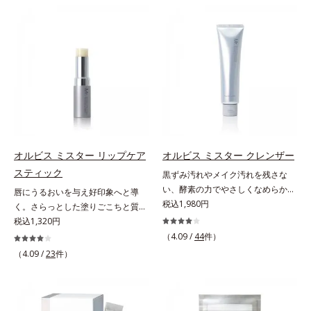
ン成分(*)配合で、毛の1本1本まで
本原因「肌のバリア機能の低下」
ジングケアが叶うシリーズに。3ス
リカバリーします。*1 メラニンの
軽やかに描けます。ペンシルの後ろ
と、肌悩み「毛穴の目立ち」の両方
テップで上向き(*10)のハリと透明
生成を抑え、シミ・ソバカスを防ぐ
にはスクリューブラシが付いている
にWでアプローチする、薬用ニキビ
感を。効果的なシナジー設計で、あ
*2 美白（メラニンの生成を抑え、
ので、毛流れを整えたり、色をなじ
対策スキンケアシリーズです。5種
なたのエイジングケアを応援しま
シミ・ソバカスを防ぐ）と保湿のこ
ませたり、ラインをぼかしたりと大
の和漢植物由来成分とコラーゲンが
す。*1 メラニンの生成を抑え、シ
と*3 明るく澄んだ肌を目指す保湿
活躍。これ1本で完成度の高い、ふ
肌をいたわりながらうるおいを与
ミ・ソバカスを防ぐ（ウォッシュを
成分と、メラニンの生成を抑え、シ
んわり眉に仕上がります。※中身を
え、バリア機能を維持。ニキビがで
除く）*2 オルビス内スキンケアシ
ミ・ソバカスを防ぐ美白有効成分を
取り替えられるリフィルをご用意し
きにくい肌を目指します。さらにビ
リーズの保湿力*3 年齢に応じたお
組み合わせた複合成分*4 グリチル
ています。* ダイマージリノール酸
タミンC誘導体をはじめとした5種
手入れのこと*4 うるおいによる
リチン酸2K各商品の詳しい情報は商
ダイマージレイルビス（ベヘニル/
の整肌成分(*1)から成る「ナノVCシ
*5 乾燥、ハリ・ツヤのなさ*6
品ページをご覧ください。・
イソステアリル/フィトステリル）
ョットカプセル」を配合。カプセル
乾燥による*7 保湿成分*8 ロニ
BEAUTY夏祭りは、こちら
オルビス ミスター リップケア
オルビス ミスター クレンザー
配合＝感触向上成分
が浸透してから成分を放出する特殊
セラカエルレア果汁、ノバラエキス
スティック
黒ずみ汚れやメイク汚れを残さな
技術によって、高い浸透力(*2)と安
配合＝うるおいを与えハリと透明感
い、酵素の力でやさしくなめらかに
唇にうるおいを与え好印象へと導
定性を実現。毛穴の目立ちをしっか
に満ちた肌へ導く保湿成分*9 メマ
洗い上げるW洗顔不要のスペシャル
税込1,980円
く。さらっとした塗りごこちと質感
りケア(*3)して、ゆらぎやすいニキ
ツヨイグサ抽出液、スイカズラエキ
クレンザー。過剰な皮脂とその皮脂
で自然で好印象な口元に。さらっと
税込1,320円
ビ肌を、みずみずしい清潔な垢抜け
ス配合＝角層のすみずみまで水分・
汚れが詰まって発生する黒ずみ汚れ
した軽やかな塗りごこちでありなが
肌(*4)へと導きます。たっぷりの保
（4.09 /
44
件）
油分を保ち、ハリ・ツヤを与える保
に着目。古い角層を洗い流す洗浄成
らも、唇にうるおいを与える「モイ
湿成分で低刺激。敏感肌の方にもお
（4.09 /
23
件）
湿成分*10 気持ちのこと
分「リンゴ酸」と過剰な皮脂を溶か
ストキープ処方」採用で、「唇のか
使いいただけます(*5)。*1 テトラ2-
し出す脂質分解酵素「リパーゼ」を
さつきはケアしたいけど、リップク
ヘキシルデカン酸アスコルビル、天
組み合わせた複合洗浄成分「リンゴ
リームはべたつくから苦手」という
然ビタミンE、イノシット、フィチ
酸 LP(*1)」を配合し、毛穴の黒ずみ
リップクリームに苦手意識を感じる
ン酸、ユズセラミド、スフィンゴ糖