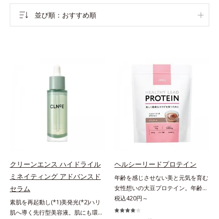
並び順
おすすめ順
クリーンエンス ハイドライル
ヘルシーリードプロテイン
ミネイティング アドバンスド
年齢を感じさせない美と元気を育む
セラム
女性想いの大豆プロテイン。年齢を
感じさせない美と元気を育む、女性
税込420円～
素肌を再起動し(*1)美発光(*2)ハリ
想いの大豆プロテインです。1杯で
肌へ導く先行型美容液。肌にも環境
不足しがちなたんぱく質を補えま