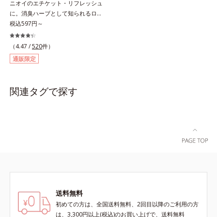
ニオイのエチケット・リフレッシュ
ことで、いろいろな表情を楽しめま
ルを作り、サラサラつるんの指通り
に。消臭ハーブとして知られるロー
す。*1 見たままの発色が叶う処方
を実現します。さらに高保水ミルク
ズマリー抽出物に、ペパーミントオ
税込597円～
＝ジメチコン、ステアロイルグルタ
(*2)が、うるおいを逃がさないよう
イル、レモンオイルを加えた3つの
ミン酸2Na、水酸化Al *2 レモング
に髪表面をコート。内外からのしっ
成分の働きで、臭いをカバー。レモ
ラス葉/茎エキス、マンダリンオレ
かりケアで、うるおい健康美髪をず
（4.47 /
520
件）
ンとミントが香るさわやかな息が続
ンジ果皮エキス、センチフォリアバ
っとキープします。*1 ダイズステ
通販限定
きます。
ラ花エキス、セイヨウミザクラ果実
ロール配合＝毛髪補修成分*2 ジエ
エキス、ブドウ葉エキス、カミツレ
チルヘキサン酸ネオペンチルグリコ
花エキス（すべて保湿成分）
ール、ネオペンタン酸イソデシル配
関連タグで探す
合＝保水効果の高い毛髪保護成分各
商品の詳しい情報は商品ページをご
覧ください。・BEAUTY夏祭りは、
こちら・エッセンスインヘアオイル
は、こちら
送料無料
初めての方は、全国送料無料、2回目以降のご利用の方
は、3,300円以上(税込)のお買い上げで、送料無料