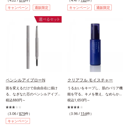
（4.22 /
676
件）
（4.47 /
183
件）
ページをご覧ください。・BEAUTY
た肌科学エイジングケア(*3)シリー
スキュー！ メラニンの産生指令が
キャンペーン
通販限定
キャンペーン
通販限定
夏祭りは、こちら
ズ。オルビスユー ドットシリーズ
活発になる夜の肌環境に着目して、
は、年齢による肌悩み一つ一つを対
塗って眠るだけの簡単ケアで“潤白
処するのではなく、肌で起きている
(*2)ツヤ肌”へと整える夜用ジェルパ
ことの根本原因に着目。加齢ととも
ックです。ぷるぷるジェルを肌にの
に現れる年齢サインについて研究を
せると、シートマスクのようにピタ
進めたところ、弾力感のない状態で
ッと密着。水ハリ膜が肌のうるおい
ある「ハリのなさ」や、くすみ(*6)
をキープしながら、やわらかさをア
などが現れている状態である「透明
ップ。美白(*1)と保湿の両方にアプ
感のなさ」が、大人の肌印象に大き
ローチする「トラネキサム酸-
な影響を与えていることがわかりま
SG(*3)」、肌荒れや日焼けによる肌
した。そこでオルビスユー ドット
のほてりを予防する「グリチルリチ
シリーズは美容成分(*7)として
ン酸ジカリウム(*4)」など、たっぷ
ペンシルアイブローN
クリアフル モイスチャー
「G.D.F.アクティベーター(*8)」を
りの保湿成分が浸透しやすい肌環境
面を変えるだけで自由自在に描け
うるおいをキープし、肌のバリア機
配合。そして、従来から配合してい
を叶えます。はじめはピタッと密着
る、なぎなた芯のペンシルアイブロ
能を守る。キメを整え、なめらかな
る美白(*1)有効成分「トラネキサム
するテクスチャーは、肌になじむご
ー。角度を変えるだけで自由自在に
税込880円～
肌にするニキビ対策保湿液。「ニキ
税込1,650円～
酸」を配合しました。さらに、シリ
とにもっちり質感に、最後はなめら
描けるペンシルアイブローです。な
ビをくり返してしまう」「毛穴目立
ーズ共通の美容成分「GLルートブ
かな水膜へと3変化。普段の保湿液
ぎなた芯だから、接地面を変えるだ
ちが気になる」「マスク生活であご
ースター(*9)」を配合することで、
（3.06 /
879
件）
をこのジェルにおきかえて塗って眠
（3.96 /
154
件）
けで太い線から細い線まで、テクニ
や口まわりのニキビが気になる」と
肌のふっくら感や透明感を叶えま
るだけで、うるおいながらもベタつ
キャンペーン
ックいらずで簡単に。スムースライ
いうお悩みに。くり返しニキビの根
す。美白ケアしながら多角的なエイ
かず、透明感のあるうるぷる肌へと