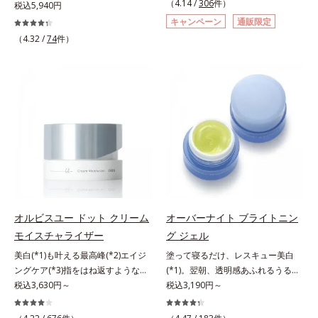
（4.14 /
306
件）
にも、いいことを——。
税込5,940円
す。大人女性の食習慣に基づき質と
「CLEANENCE（クリーンエン
キャンペーン
通販限定
量を考え、更年世代の女性に人気の
ス）」が目指すのは、まっさらな素
（4.32 /
74
件）
ある脂質が少ないソイプロテイン
肌と地球へのやさしさ。間引きされ
（大豆由来の植物性たんぱく質）を
た花や実、副産物など、本来は廃棄
採用しました。吸収が穏やかで、腹
されるはずだった原料や資源を「ア
持ちがいいのもポイントです。体を
ップサイクル（そのまま再利用する
作る材料であるたんぱく質12g(*1)
のではなく、商品としての価値を高
をメインに、美を引き出すコラーゲ
めるような加工を行う）」。不要と
ン5,000mgも配合。さらにリズムを
されるものを生まれ変わらせて新し
支える鉄分やビタミン6種(*2)、食
いパワーを引き出し、サイエンスの
物繊維など、女性が不足しがちな栄
力でまっさらな素肌へと導くクリー
養素を豊富に含み、大人女性の健康
ンビューティブランドです。
美を総合的に支えます。甘さ控えめ
のカフェオレ味、濃厚な抹茶味の2
オルビスユー ドット クリーム
オーバーナイト ブライトニン
味展開。プロテイン独特のにおいや
モイスチャライザー
グ ジェル
クセが少なく、水に溶けやすいの
で、手軽においしくたんぱく質を摂
美白(*1)も叶える最高峰(*2)エイジ
塗って寝るだけ、レスキュー美白
れます。*1 1杯分（約27g）当り。
ングケア(*3)指をはね返すような弾
(*1)。翌朝、透明感あふれるうるぷ
コラーゲン含む。*2 ビタミンB1、
力感が宿るハリ感 濃密フィットク
税込3,630円～
る肌を叶える、お守り涼感ジェルパ
税込3,190円～
B2、B6、B12、ナイアシン、パン
リーム。ハリも透明感(*4)も結果主
ック。紫外線を浴びた日の夜は、ひ
トテン酸各商品の詳しい情報は商品
義。年齢サイン(*5)の因子に着目し
んやり気持ちいいジェルでお肌をレ