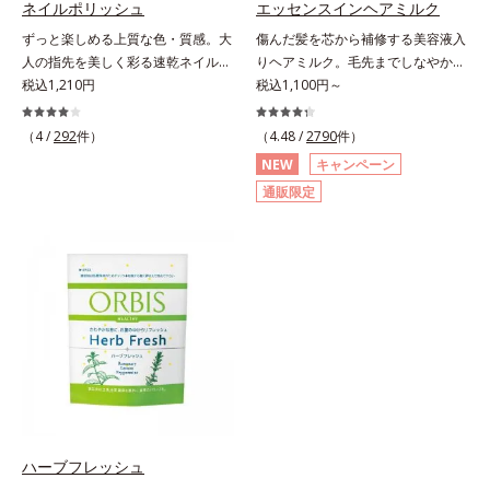
ネイルポリッシュ
エッセンスインヘアミルク
にぷるんっと食べて解消を目指しま
酸、葉酸各商品の詳しい情報は商品
ずっと楽しめる上質な色・質感。大
傷んだ髪を芯から補修する美容液入
しょう。脂肪分ゼロ＆1袋20kcal
ページをご覧ください。・BEAUTY
人の指先を美しく彩る速乾ネイルカ
りヘアミルク。毛先までしなやかな
で、ダイエット中でも安心です。各
夏祭りは、こちら
ラー。大人の手肌をきれいに見せ
税込1,210円
美髪へ。パサつき、広がり、枝毛、
税込1,100円～
商品の詳しい情報は商品ページをご
る、落ち着いた色展開の速乾ネイル
ツヤ不足・・・髪のお悩みは尽きな
覧ください。・BEAUTY夏祭りは、
カラー（マニキュア）です。長い年
いもの。エッセンスインヘアミルク
こちら
（4 /
292
件）
（4.48 /
2790
件）
月を経ても美しさが色あせないアー
は、そんなお悩みを解決する洗い流
NEW
キャンペーン
ト作品のように、ずっと楽しめる上
さないタイプのトリートメントで
通販限定
質な色・質感にこだわりました。
す。サロン業界注目の美髪成分
「クリア発色処方(*1)」により、見
「CMC類似成分(*1)」を配合。この
たままの美しい発色が叶います。速
「CMC」は、髪内部の成分が流れ出
乾性も従来品よりさらにアップ。ま
るのを防ぐ重要な役割を担ってお
た細かいアレンジをしやすくするた
り、ダメージを受けてバラバラにな
め、持ち手の長さとハケを短くして
りがちな髪内部の線維をくっつけま
爪への距離が近くなるよう工夫して
す。一度「CMC」を失うと自ら作り
います。ネイルケア成分を6種(*2)
出すことはできないので、補うケア
も配合し、爪をいたわる仕様です。
が不可欠なのです。使用方法は簡
質感によって異なる魅力を楽しめる
単。適量を手にとって、タオルドラ
「トップコート」、より自分になじ
イ後の髪（または乾いた髪）に、毛
む色合いにニュアンスチェンジでき
先を中心になじませます。ドライヤ
ハーブフレッシュ
る「ベースコート」と組み合わせる
ーの熱を味方に、擬似キューティク