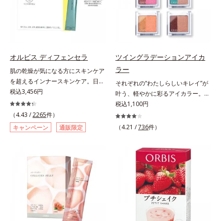
自の製法でサポートします。飲むだ
るべく、独自技術によるオルビスの
としてお使いいただく場合や、お肌
けのケアなので、夏対策にありがち
リポソームビタミンCは高吸収率。
の状態に合わせて毎日お使いいただ
な不快感やストレスは無し！ 時短
カラダと同じ成分でできたリポソー
いても問題ありません。【ご使用方
ケアにもなるため、忙しい方にもお
ム（カプセル）にビタミンCを閉じ
法】①適量(さくらんぼ 1粒程度)を
すすめです。夏を快適に過ごすため
込めることで体内になじみやすく、
とり、乾いた肌の上で優しくらせん
に早速、毎日2粒（目安）の新習慣
従来のビタミンCに比べて吸収率が
を描くように、よくなじませます。
オルビス ディフェンセラ
ツイングラデーションアイカ
を始めましょう。* 紫外線などによ
ぐんとアップ！さらにじっくり時間
②指先の感触が軽くなったら、水ま
ラー
肌の乾燥が気になる方にスキンケア
り失われるビタミンCを中心とした
差で届けるタイムデリバー設計をプ
たはぬるま湯でよく洗い流します。
を超えるインナースキンケア。日本
それぞれの“わたしらしいキレイ”が
栄養成分の補給
ラスすることで体内に長く留め、最
※W洗顔は不要です。
初(*1)“肌にもトクホ(*2)”！肌の乾燥
税込3,456円
叶う、軽やかに彩るアイカラー。そ
大限アプローチしていきます。甘酸
が気になる方に。高純度に精製した
れぞれの“わたしに似合う！”を叶え
税込1,100円
っぱいパイン風味が口の中に爽やか
米胚芽由来のグルコシルセラミドを
る、絶妙な2色セットのデイリーア
（4.43 /
2265
件）
に広がる顆粒タイプ。水なしでもサ
配合。「肌の水分を逃しにくくする
イカラーです。自由に使い回せる濃
ッと摂れます。
（4.21 /
736
件）
キャンペーン
通販限定
ため、肌の乾燥が気になる方に適し
淡の組み合わせは、指でササッとラ
ている」と許可された、特定保健用
フに重ねるだけで美しいグラデーシ
食品（トクホ）のインナースキンケ
ョンが作れて、瞳の印象を確実に
アです。“飲むスキンケア”だから、
UP。重ね方次第で印象の異なる仕
顔だけでなく、背中や足など、スキ
上がりが可能で、毎日のメイクがも
ンケア機能は全身にも。なかなか手
っと楽しくなります。それぞれの肌
が回らない、ボディの乾燥対策にも
色を考えたこだわりの色設計だか
おすすめです。ゆずの爽やかな香り
ら、冒険カラーも肌にすんなりなじ
とすっきりとした酸味が特徴の「ゆ
み、立体的で華やかな目元に仕上が