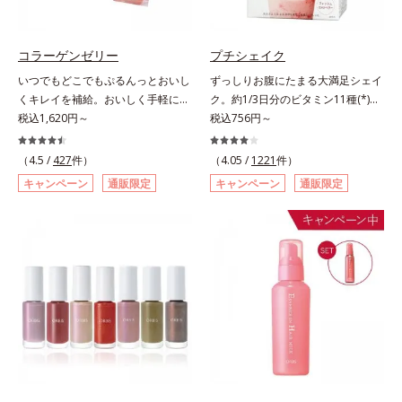
ず風味」、芳醇なマスカットの香り
ります。容器の中でプレスされた粉
とさっぱりとした酸味が楽しめる
体が、塗布時にプレス圧から解放さ
「マスカット風味」、ピーチの甘い
れて丸い粉体になる「バウンスロー
コラーゲンゼリー
プチシェイク
香りと爽やかな甘味が楽しめる「ピ
ルパウダー」を採用しました。肌の
いつでもどこでもぷるんっとおいし
ずっしりお腹にたまる大満足シェイ
ーチ風味」の3種のフレーバーをご
上で転がりやすく、ひと塗りでふわ
くキレイを補給。おいしく手軽にキ
ク。約1/3日分のビタミン11種(*)・
用意。その日の気分に合わせてチョ
っとのび広がります。
レイをチャージ！ おやつ感覚でハ
税込1,620円～
鉄分・食物繊維配合でダイエットと
税込756円～
イスできるから、より飽きにくく、
リと弾力のある毎日に欠かせない人
美容をしっかりサポート。食事とお
水なしで飲めるから、毎日手軽にお
気のコラーゲンを補給できる、ステ
きかえるだけで簡単にカロリーを抑
いしく続けられます。*1 販売商品
（4.5 /
427
件）
（4.05 /
1221
件）
ィック型ゼリーです。吸収が早い、
えつつ、果実のいいところをまるご
として。*2 許可表示：本品に含ま
キャンペーン
通販限定
キャンペーン
通販限定
分子の小さなコラーゲンが1袋にた
と使って栄養バランスUP。食物繊
れる米胚芽由来のグルコシルセラミ
っぷり1,000mg！さらにたった1g
維やビタミン、鉄分などの不足しが
ドは、肌の水分を逃しにくくするた
で約6リットルもの保水力をもつと
ちな栄養素をチャージして、健康的
め、肌の乾燥が気になる方に適して
言われるヒアルロン酸に、ビタミン
なダイエットを後押しします。さら
います。
B6も加えました。コラーゲン特有
に牛乳以外に、豆乳やヨーグルトに
の香りや味をできるだけカットし
も混ぜることができ、気分や摂りた
た、まるでフルーツゼリーのように
い栄養、空腹具合に合わせて食べ方
みずみずしいゼリーです。個包装の
のアレンジは自由自在！自然な果実
スティックタイプだから、いつでも
の味を活かした美味しさで、ハッピ
どこでも片手でおいしくコラーゲン
ーなダイエットを目指します。* ビ
をチャージできます。年齢と共に気
タミンA、B1、B2、B6、B12、C、
になる悩みも、おやつやデザート時
D、E、ナイアシン、パントテン