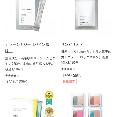
汚れを繰り返しません。さらに、
方でも使用しやすい設計に。ツヤを
脂質*2 角層内*3 うるおいによりキ
「CISブースター(*2)」配合で、あな
抑えた質感で、自然で好印象な口元
メを整えて毛穴を目立たなくする*4
た本来の清潔透明肌へと導きます。
へと導きます。3種の植物性保湿成
洗浄による汚れの除去*5 すべての
毛穴の汚れをしっかり洗い流す期待
分を組み合わせた「MULTI-３※」
方に皮膚刺激がおきないというわけ
感が高まる黒と、優しく肌に吸い付
を配合。さらに、ミツロウ、ヒアル
ではありません※敏感肌対象パッチ
くようなとろけ感のジェル状テクス
ロン酸、コラーゲン配合で、唇にう
テスト済（すべての人に皮膚刺激が
チャー。毛穴の黒ずみもメイクもし
るおいを与えます。※センブリエキ
おきないというわけではありませ
っかり洗い流し、洗いあがりはつる
ス、ビワ葉エキス、カミツレ花エキ
ん）※弱酸性
カラーシナジー（パイン風
サンピリオド
んとした肌に。泡立て不要であわた
ス：唇にうるおいを与える保湿成分
味）
日差しに立ち向かうシトラス果実の
だしい朝も疲れて帰ってきた夜も手
力！ニュートロックスサン(R)配合の
注目成分・高吸収率リポソームビタ
軽にご使用いただけます。*1 リパ
インナーケア(*)。果実の力で日差し
税込2,160円
ミンC配合。本来の透明感ある美し
ーゼ、リンゴ酸*2 イソステアリル
に立ち向かうインナーケア(*)です。
さを目指す美容サプリメント。みん
税込4,104円
アスコルビルリン酸２Na、プラン
強い紫外線が降り注ぐ南スペイン産
なが目指す美しさのゴールは、透明
クトンエキス、ハス花エキス、乳酸
（3.81 /
96
件）
のシトラスとローズマリーから抽出
感でした。注目成分リポソームビタ
桿菌/セイヨウナシ果汁発酵液、ア
（4.18 /
130
件）
数量限定
した話題の成分、「ニュートロック
ミンC配合、本来の透明感を引き出
ルギニン【ご使用ステップ】オルビ
スサン(R)」を配合。10年以上の研
す美容サプリメントです。美容に嬉
ス ミスター クレンザー ⇒ 化粧水
究を重ねており、多くの国で実績の
しい効果を持つビタミンCには、口
⇒ 保湿液※洗顔料と置き換えてご
ある夏のケア成分です。さらに夏の
から摂取しても吸収されにくく、多
使用いただけます。※週2～3回のス
ケアで有名なPLエキスと、欠かせな
くが体外に排出されるというデメリ
ペシャル洗顔としてのご使用をおす
い美容成分ビタミンCもプラス。独
ットが。そんなデメリットを払拭す
すめいたしますが、クレンジング料