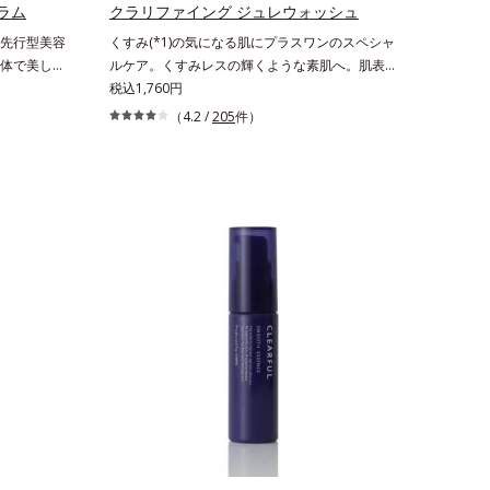
きるシミのこと*4 うるおいによる透明感のある
ラム
クラリファイング ジュレウォッシュ
肌*5 ターンオーバーを促進して、メラニンの塊
先行型美容
くすみ(*1)の気になる肌にプラスワンのスペシャ
を微細化すること*6 アルテアエキス配合＝保湿
体で美しく
ルケア。くすみレスの輝くような素肌へ。肌表面
成分各商品の詳しい情報は商品ページをご覧くだ
ランドで
の余分な角層を落として、くすみ(*1)レスな輝く
税込1,760円
さい。・BEAUTY夏祭りは、こちら
ンスで、複
ような素肌へ整える(*2)スペシャル洗顔料です。
（4.2 /
205
件）
の肌に向き
いつもの洗顔料の代わりに、10秒ほどくるくる
ライフスタ
となじませてから洗い流すだけ。ぷるんとしたジ
りのサポート
ェルが肌表面の角層をやわらかくして絡めとり、
プレセラム
スクラブがやさしく取り去ります。さらに注目し
ンバー グ
たいのはクリアな肌に整えるクリアコンディショ
)が肌に素早
ニング処方と、贅沢に配合された保湿成分。一瞬
層まで浸
取り去るだけのケアに留まらず、洗うたびにくす
やかに整
みをため込まないすこやかな肌に整え、パールエ
。洗顔後す
キス(*3)とヒアルロン酸(*4)がうるおって透き通
ンクリーム
るような透明感を叶えます。顔色がどんよりして
ある肌を叶
いる、ファンデのノリがイマイチ、肌のざらつき
い印象*2
やくすみが気になる、化粧水が肌になじまな
リン酸）グ
い……。こんなお悩みが気になるときに。週に1
成分
～4回、いつもの洗顔料と置き換えてお使いくだ
さい。*1 角層肥厚や乾燥などによる*2 汚れを除
去することで健やかな肌を保ち、うるおいを保つ