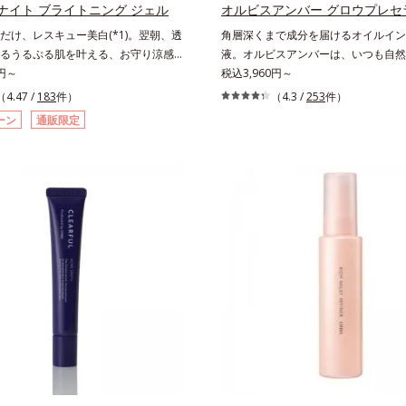
プロテアーゼ、パパイン、リパーゼ配合
ナイト ブライトニング ジェル
オルビスアンバー グロウプレセ
2 皮脂吸収成分*3 自社品*4 パルミ
だけ、レスキュー美白(*1)。翌朝、透
角層深くまで成分を届けるオイルイン
コルビルリン酸3Na配合＝肌を引き締
るうるぷる肌を叶える、お守り涼感ジ
液。オルビスアンバーは、いつも⾃然
整える成分*5 皮脂・汚れの除去によ
。紫外線を浴びた日の夜は、ひんやり
0円～
ありたいと願う⼤⼈世代に寄り添うブ
税込3,960円～
ジェルでお肌をレスキュー！ メラニ
す。年齢印象研究に基づいた肌サイエ
（4.47 /
183
件）
（4.3 /
253
件）
令が活発になる夜の肌環境に着目し
合的なお悩みにアプローチ。大人世代
ーン
通販限定
眠るだけの簡単ケアで“潤白(*2)ツヤ
合い、手軽なお手入れで賢いケアを。
える夜用ジェルパックです。ぷるぷる
イルになじむ、若々しい印象(*1)作
にのせると、シートマスクのようにピ
をします。オルビスアンバー グロウ
。水ハリ膜が肌のうるおいをキープし
オイルイン先⾏型美容液「オルビスア
わらかさをアップ。美白(*1)と保湿の
ロウプレセラム」は、オイル成分(*2
ローチする「トラネキサム酸-
くなじみ、肌をやわらかくしながら角
)」、肌荒れや日焼けによる肌のほてりを予
透。ADセラミドミックスが肌をすこ
リチルリチン酸ジカリウム(*4)」な
え、うるおいを蓄える肌へと導きます
りの保湿成分が浸透しやすい肌環境を
ぐに使うことで、あとのオールインワ
はじめはピタッと密着するテクスチャ
の肌なじみを高め、うるおいとツヤの
なじむごとにもっちり質感に、最後は
えます。*1 肌にハリを与え若々し
水膜へと3変化。普段の保湿液をこの
スクワラン、トリ（カプリル酸／カプ
きかえて塗って眠るだけで、うるおい
リセリル＝肌をやわらかくほぐす複合
タつかず、透明感のあるうるぷる肌へ
ーします。*1 メラニンの生成を抑