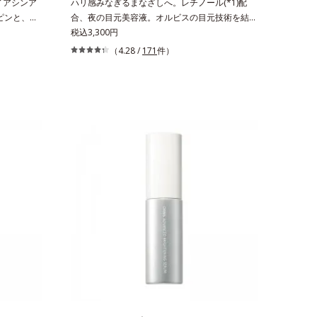
イアシンア
ハリ感みなぎるまなざしへ。レチノール(*1)配
。ピンと、パ
合、夜の目元美容液。オルビスの目元技術を結集
白(*1)
し、ハリ感みなぎるまなざしへ。レチノール(*1)
税込3,300円
究で見出し
配合の目元美容液です。目元悩みをマルチにケア
（4.28 /
171
件）
2)と浸透サ
するレチノールと、ハリ感をサポートするペプチ
美白の有効成
ド(*2)の2種の成分が深いうるおいを与え、湧き
ドがアップ
上がるようなハリ感を呼び覚まします。ハリ膜が
3)まで素早
のび広がり、肌表面にピン！としたハリ感を与
促進し、年
え、さらに疑似セラミド(*3)が角層の隙間に浸透
改善しなが
(*4)。夜のスキンケアの最後にプラスすることで
シミ・ソバ
乾燥による小ジワを目立たなくし、ハリ感みなぎ
基づいた浸
る目元を目指します。*1 レチノール配合＝保湿
リ感をプラ
成分*2 パルミトイルトリペプチド－5配合＝保湿
で、"顔全
成分*3 ラウロイルグルタミン酸ジ（フィトステ
いるシワは
リル/オクチルドデシル）配合＝保湿成分*4 角層
のシワの改
まで
ンの生成を
アシンアミ
フィトステ
角層まで*4
リステアリ
の範囲内に