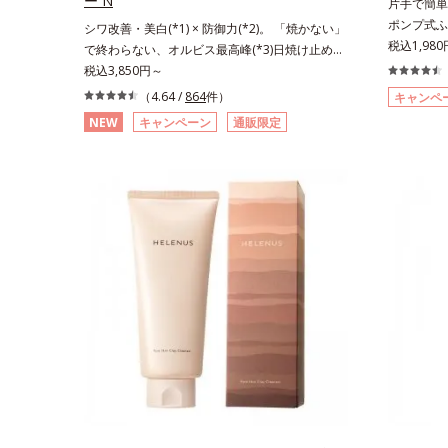
ー N
片手で簡単
ポンプ式ふ
シワ改善・美白(*1) × 防御力(*2)。 「焼かない」
っさら肌へ
税込1,98
で終わらない、オルビス最高峰(*3)日焼け止め。
ふき取り化
シワ改善・美白(*1) × 防御力(*2)「焼かない」で
税込3,850円～
でぷしゅっ
終わらないオルビス最高峰(*3)顔用日焼け止めで
（4.64 /
864
件）
キャンペ
す。コット
す。ポーラ化成の独自研究による、紫外線に反応
NEW
キャンペーン
通販限定
AHA(*
して強固な膜を形成する技術「瞬間オートディフ
も落としや
ェンステクノロジー(*4)」を搭載。紫外線を浴び
ぐれた角層
た膜が厚く強靭に進化することで、紫外線が強い
除去します
環境でも汗やくずれから肌を守り、美容成分(*5)
浸透ビタミン
の浸透を促進(*6)します。有効成分「ナイアシン
肌の水分量
アミド」配合。真皮のコラーゲン産生を促進し今
わらかくな
あるシワを改善。メラニンの受け渡しを抑制する
イクのり(
ことで、未来のシミ・ソバカスも予防します。今
シトラスハ
あるシワも未来のシミにもアプローチ。保湿成分
ン酸配合＝
が日中の肌にもうるおいを与え、明るくなめらか
ル配合＝保
な肌へ導きます。さらに落ちにくくするとキシキ
湿成分*5
シし、塗りごこちを優先すると膜がくずれやすく
配合＝保湿
なる日焼け止めのジレンマを解消すべく試作を重
セラミドA
ね、落ちにくくのびのよいみずみずしいテクスチ
による
ャーを追求しました。まるで美容液級のなめらか