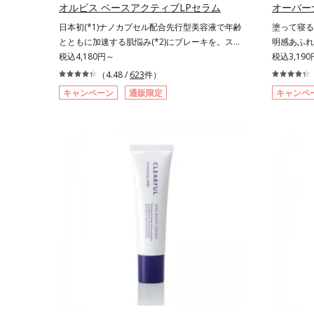
す。*1 
オルビス ベースアクティブLPセラム
オーバー
＝洗浄成分*
日本初(*1)ナノカプセル配合先行型美容液で年齢
塗って寝る
チン酸アス
とともに加速する肌悩み(*2)にブレーキを。スキ
明感あふれ
め、キメを
ンケアの打ち止め感に。年齢とともに加速する肌
税込4,180円～
ェルパック
税込3,19
る
悩み(*2)にブレーキをかけ、化粧水前の土台(*3)
気持ちいい
（4.48 /
623
件）
づくりで、うるおいに満ち満ちた内側から弾むよ
ンの産生指
キャンペーン
通販限定
キャンペ
うなハリ肌へ。化粧水は二度塗りしないと不
て、塗って
安…。いろいろケアしているのに、あと一歩肌悩
肌”へと整
みが晴れない…。そんな大人の肌悩みにアプロー
ジェルを肌
チする先行型美容液です。日本初(*1)、毛穴約
タッと密着
1/1000ナノサイズの極小カプセルの表面は肌に
ながら、や
なじみやすい構造(*4)。内包した美容成分(*5)の
両方にアプ
浸透をサポートし、角層すみずみをうるおいで満
SG(*3
たします。さらに“うるおいの通り道”を作って化
防する「グ
粧水のなじみ感をUP。化粧水前に使うことで、
ど、たっぷ
普段の化粧水の手ごたえをより実感できる、しっ
叶えます。
とり整った肌状態へ。化粧水前に2プッシュ使う
ーは、肌に
だけで、うるおいのすき間にぐんぐん入り込み、
なめらかな
うるおいで満ち満ちたハリのある美肌へと整えま
ジェルにお
す。*1 クチナシ果実エキス、ハトムギ種子エ
ながらもベ
キス、ユズ果実エキス、水添レシチン、フィトス
とリカバリ