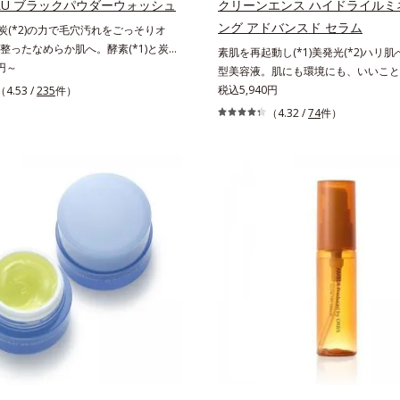
ULU ブラックパウダーウォッシュ
クリーンエンス ハイドライルミ
おける自社従来品処方との比較*6 ド
ング アドバンスド セラム
と炭(*2)の力で毛穴汚れをごっそりオ
ス、シクロヘキサンジカルボン酸ビス
整ったなめらか肌へ。酵素(*1)と炭
素肌を再起動し(*1)美発光(*2)ハリ
グリコール（保湿）＜使用量目安＞パ
力で毛穴汚れをしっかり落とす、パウダー
0円～
型美容液。肌にも環境にも、いいこと
度＜ご使用ステップ＞洗顔料 ⇒ 化粧水 
素洗顔料です。皮脂やたんぱく質と汚
「CLEANENCE（クリーンエンス）
税込5,940円
（4.53 /
235
件）
ンクルセラム ⇒ 保湿液＜1商品あた
て角栓になると、毛穴に詰まって毛穴
は、まっさらな素肌と地球へのやさし
数＞通常サイズ：約90回（1.5ヵ月
（4.32 /
74
件）
立ちの原因に。普段の洗顔(*3)では落
された花や実、副産物など、本来は廃
サイズ：約180回（3ヵ月程度）各商
汚れは、酵素洗顔料で落としましょ
ずだった原料や資源を「アップサイク
情報は商品ページをご覧ください。・B
酵素がたんぱく質や皮脂を溶かして分
ま再利用するのではなく、商品として
祭りは、こちら
数の毛穴に入り込み、溶けた汚れをパ
めるような加工を行う）」。不要とさ
着してすっきり落とします。さらに浸
生まれ変わらせて新しいパワーを引き
ンC誘導体(*4)が汚れを取り去った毛
エンスの力でまっさらな素肌へと導く
め、キメの整ったなめらかな肌に洗い
ューティブランドです。
ツブツブ入りのパウダーが泡立てネッ
空気を含ませるので、簡単に泡立てら
密うるおい泡を洗い流したあとは大人
ぱりにくく、使うたびに毛穴の目立ち
*5)を目指せます。性別問わずお使いい
で、ご夫婦やカップルでシェアするの
。デコルテやヒップなど、ボディのザ
になるところにもお使いいただけま