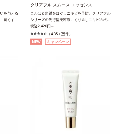
ことで肌を整えること*3 加水分解コンキオリン
クリアフル スムース エッセンス
*4 ヒアルロン酸Na
いを与える
こわばる角質をほぐしニキビを予防。クリアフル
、黄ぐすみ
シリーズの先行型美容液。くり返しニキビの根本
角層の糖
原因と毛穴の両方にアプローチする、薬用ニキビ
税込2,420円～
ほぐしてオ
スキンケア「クリアフルシリーズ」の先行型美容
（4.35 /
75
件）
張りな大人
液です。こわばった角質をやわらかくほぐし、毛
NEW
キャンペーン
層をオイル
穴詰まりの起こりにくいなめらかな肌へ。化粧水
美容保湿成
の肌なじみをサポートし、すっとなじむ素直な肌
ミドがうる
を目指します。またクリアフルシリーズに配合さ
な肌に。さ
れているのと同じ、5種の和漢植物由来成分や
性ヴェール
「ナノVCショットカプセル」を採用。化粧水前
化粧水のな
に塗るだけの簡単ケアで、ゴワつきや肌荒れ、ニ
洗顔後にま
キビを予防します。【ご使用ステップ】洗顔の
取るだけ
後、化粧水の前にお使いいただく先行型美容液で
わ肌を実現
す。※敏感肌対象パッチテスト済（すべての人に
角層をふき
皮膚刺激がおきないというわけではありません）
※アレルギーテスト済＝全ての方にアレルギーが
おきないということではありません※ノンコメド
ジェニックテスト済＝すべての人にコメド（ニキ
ビのもと）ができないというわけではありません