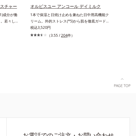
イスチャー
オルビスユー アンコール デイミルク
1)成分が働
1本で保湿と日焼け止めを兼ねた日中用高機能ク
く。若々し
リーム。外的ストレス(*5)から肌を徹底ガード。
、年齢肌
諦めかけていたハリ不足、うるおい低下に先端科
税込3,520円
て、明るくな
学ケア(*1)でアプローチするエイジングケア(*2)
（3.55 /
204
件）
です。「オ
シリーズ。弾むような若々しい肌を目指します。
的に肌の底
D.N.A.(*3) ヒビスエキスとHSP（ヒートショック
の関係に着
プロテイン）(*4)の合わせ技で、目元、フェイス
ンが蓄積し
ラインなど、年齢を重ねるにつれハリ不足、うる
”にアプロー
おい低下を感じやすい部位に働きかけ、ハリ感の
*1 メラ
ある肌へ導きます。さらに、水でも油でもない第
ぐ*2 年
3の成分、even wateroil（イーブンワテロイル）
成する状態
を配合することにより、水でも油でも実現できな
かった、“濃密なうるおい感”と“ベタつかない”、
相反する2つの感触の両立に成功。ごわつく年齢
肌を柔肌に整え、未体験の肌感触を叶えます。
*1 保湿*2 年齢に応じたお手入れ *3 D.N.A.＝
Daily New Approach*4 HSP含有酵母エキス＝保
湿成分*5 紫外線や乾燥など
お電話でのご注文・お問い合わせ