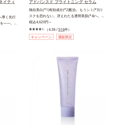
ネイティ
アドバンスド ブライトニング セラム
クダミエキ
独自美白(*1)有効成分(*2)配合。もうシミ(*3)リ
エトキシジ
スクを恐れない。冴えわたる透明美肌(*4)へ。先
肌へ導く先行
ール1粒程
端肌科学が導く、透明感あふれる輝き(*4)へ。今
税込4,620円～
を——。
⇒ ザ リ
の自分の肌も未来の肌もあきらめない、自分史上
」が目指すの
りの使用回
（4.38 /
516
件）
最高の冴えわたる透明美肌(*4)を目指すには、美
さ。間引き
程度）ラージ
キャンペーン
通販限定
肌の阻害要因となるうるおい不足やシミを予防す
棄されるは
品の詳しい
るお手入れを続けることが大切だと考えました。
ル（そのま
EAUTY夏
そこで、ポーラ・オルビスグループ独自の美白
の価値を高
(*1)有効成分「m-ピクセノール（デクスパンテノ
れるものを
ールW）」を配合。シミの原因になると考えられ
出し、サイ
る“メラニンの塊”を居座らせない(*1)、粉砕と排
クリーンビ
出サポート(*5)の2ステップでメラニンの蓄積を
抑え、シミ・ソバカスを防ぎます。さらに、「ア
ルテアネスレ(*6)」を配合し、うるおいに満ちた
自分本来の澄み渡るような透明感を目指します。
手に取った時、なじませた時、後肌、と3段階に
変化するテクスチャーは、肌にすばやくなじみ、
毎日の美白ケアを楽しくする使いごこちを叶えま
した。*1 メラニンの蓄積を抑え、シミ・ソバカ
スを防ぐ*2 デクスパンテノールW*3 これからで