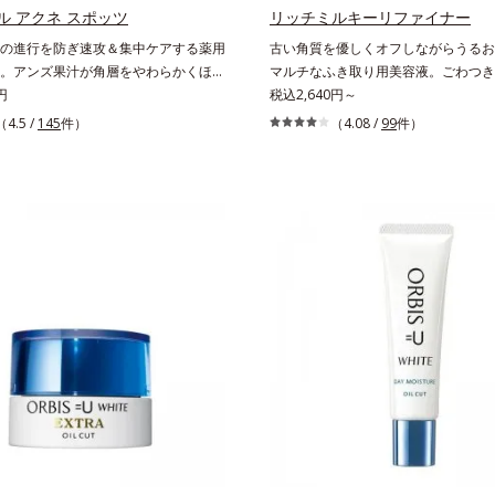
ソバカスを防ぐ*2 美白（メラニンの
ル アクネ スポッツ
リッチミルキーリファイナー
、シミ・ソバカスを防ぐ）と保湿のこ
の進行を防ぎ速攻＆集中ケアする薬用
古い角質を優しくオフしながらうるお
るく澄んだ肌を目指す保湿成分と、メラ
。アンズ果汁が角層をやわらかくほぐ
マルチなふき取り用美容液。ごわつき
を抑え、シミ・ソバカスを防ぐ美白有
づまりを防ぎ、薬用成分を素早く浸透
円
など、さまざまな年齢肌悩みに関わる
税込2,640円～
み合わせた複合成分*4 グリチルリチ
さらにイオウ、グリチルリチン酸ジカ
化。角層が糖化する前に(*)やさしく
（4.5 /
145
件）
（4.08 /
99
件）
商品の詳しい情報は商品ページをご覧
キビ、肌荒れを防ぎ、すこやかな肌に
フし、リッチなうるおいを届ける、欲
・BEAUTY夏祭りは、こちら
気になる部分にピタッと密着する半透
のための角質ケアです。古くなった角
イプです。また、メイクの上からでも
成分が優しくほぐしてからふき取り、
だけます。
分のリッチメドウスイートとユズセラ
おいを届けると、くもりのないクリア
らにうるおいをキャッチして蓄える水
を肌の上に形成することで、次に使う
じみがアップします。週に2～3回、
ろやかな感触のミルクでやさしくふき
で、ごわつきのない、みずみずしいや
します。 * 糖化する前の古くなった
取り、やわらかい肌を保つこと。