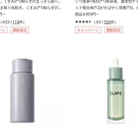
。くすみ(*1)知らずのまっさら肌へ。
シワ改善×美白(*1)美容液。速攻型ナ
き取り化粧水。くすみ(*1)知らずのま
ミド複合体(*2)がすばやく浸透(*3)
。洗顔後すぐの肌に使う、ポンプ式の
0円～
ッと。大人の肌にハリ感を。シワ改善×美
税込4,950円～
粧水です。ポンプ式だから簡単。片手
美容液。ポーラ化成 研究所の独自研
（4.53 /
119
件）
（4.5 /
555
件）
と押すだけでコットンに含ませられま
た、速攻型ナイアシンアミド複合体(*
ーン
通販限定
キャンペーン
通販限定
ンで肌をふき取ると、植物由来
ポート成分(*4)を配合。シワ改善・
2)が古い角質をやわらかくし、手強い汚れ
分「ナイアシンアミド」の浸透スピー
すく。クイックフィット成分(*3)がほ
(*5)し、浸透しにくい大人肌の深く(*
の汚れを素早くなじませ、コットンで
く届けます。真皮のコラーゲン産生を
。話題の美容成分CICA(*4)のほか、高
齢とともに刻まれる深い悩みのシワを
C(*5)や高浸透セラミド(*6)配合で
ら、過剰なメラニン生成を防ぎ未来の
アップ。洗顔後の肌に使うと後肌がや
カスを予防します。さらに独自研究に
り、くすみ知らずのまっさら肌へ。メ
透型ハリ保湿成分(*6)で大人肌にハ
*7)もよくなります。さわやかさ広がる
ス。するっと伸び広がるテクスチャー
ーバルの香り。*1 乾燥による*2 クエ
体にご使用いただける設計"。見えて
角層柔軟成分*3 イソペンチルジオー
もちろん、自分では気づきにくい死角
湿成分*4 ツボクサ葉エキス配合＝保
善にも効果を発揮します。*1 メラニ
 パルミチン酸アスコルビルリン酸3Na
抑え、シミ・ソバカスを防ぐ*2 ナイ
成分*6 セラミドNP、セラミドNG、
ド（有効成分）、水添大豆リン脂質、
P配合＝保湿成分*7 汚れを落とすこと
ロール、水（基剤）、BG（保湿）*3 
K石けん素地、ホホバアルコール、ト
ン酸デカグリセリル（基剤）*5 角層