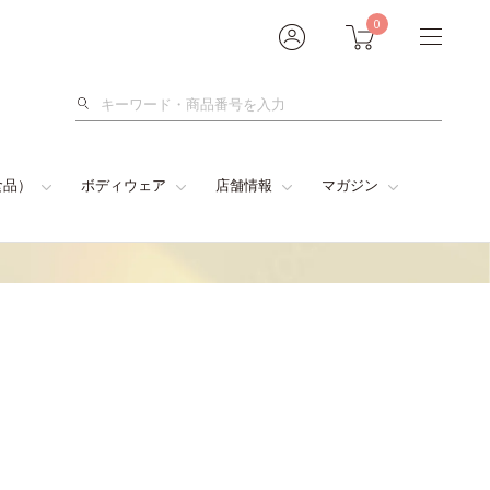
0
検
索
食品）
ボディウェア
店舗情報
マガジン