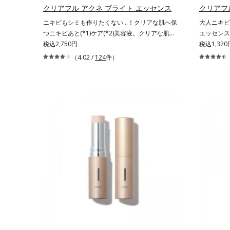
テロールズ、（Ｃ１２－２０）アルキルグルコシ
え、シミ・
クリアフル アクネ ブライト エッセンス
クリアフ
ドの組み合わせが初（2023年4月 Mintel社データ
生成を抑え
ニキビもシミも作りたくない…！クリアな肌へ保
大人ニキビ
ベースによる当社調べ）*2 うるおい不足など
と*3 明
つニキビあと(*1)ケア(*2)美容液。クリアな肌へ
エッセンス
*3 お手入れのファーストステップのこと*4
ニンの生成
保つ、ニキビあと(*1)ケア(*2)美容液です。ニキ
税込2,750円
して、毛穴
税込1,320
細胞間脂質に類似した構造*5 保湿成分
効成分を組
ビあとをケアしてシミを予防することで、つるん
させます。
（4.02 /
124
件）
ン酸2K各
と均一な美肌に整えます。3種類のビタミンＣ誘
リウムがニ
ください。
導体(*3)でシミとソバカスを防ぎ、和漢植物由来
整えます。
成分とコラーゲンでニキビ・肌荒れ予防と保湿に
明ジェルタ
アプローチします。こっくりテクスチャーが肌の
ご使用いた
上でほぐれてするっとなじみ、ベタつかず、みず
みずしさとなめらかさあふれるすこやかな肌に整
えます。気になるスポットにご使用ください。
*1 ニキビあととは、色素沈着のある肌ではな
く、ニキビが治ったあとの健常な状態に戻った肌
のことです。*2 日焼けによるメラニンの生成を
抑え、シミ・ソバカスを防ぐ。ニキビ・肌荒れを
防ぐ。保湿ケアのこと。*3 L-アスコルビン酸 2-
グルコシド、リン酸L-アスコルビン酸Mg、3-0-
エチルアスコルビン酸