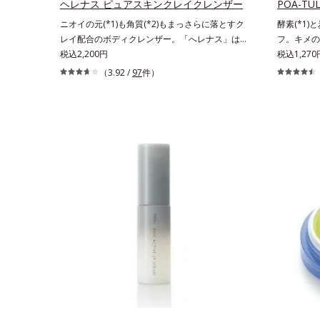
さで肌にぴったり密着し、SPF50+・PA++++とい
ヘレナス ピュアスキンクレイクレンザー
POA-T
う高い紫外線カット力ながら、白浮きしにくい処
ニオイの元(*1)も角質(*2)もまっさらに落とすク
酵素(*1)
方に。シワ改善・美白を叶えながら、紫外線を味
レイ配合のボディクレンザー。「へレナス」は、
フ。キメの
方にしてあなたの肌を守る最高峰顔用日焼け止め
スキンケアに強みのあるオルビスとフレグランス
税込2,200円
(*2)の
税込1,27
です。*1 メラニンの生成を抑え、シミ・ソバカ
を愛するセントピアによる共同ブランド。ピュア
タイプの酵
（3.92 /
97
件）
スを防ぐ*2 化粧膜のくずれにくさ、肌をうるお
スキンクレイクレンザーは、ニオイの元(*1)も角
れが溜まっ
して保護すること*3 オルビス内最高の紫外線カ
質(*2)もまっさらにオフするボディクレンザーで
の開き＆目
ットレベル*4 紫外線に瞬時に反応して、膜が厚
す。気になるニオイ、ごわつきの元となるのは、
としにくい
くなり始めることおよび表面に新たな膜ができ始
皮脂と古い角質。汚れの吸着力が強い3種のクレ
う。3種の
めることで膜が強くくずれにくくなり、密閉する
イ配合(*3)で、皮脂や古い角質、毛穴汚れまでス
解。炭が無
ことで保湿成分を浸透促進すること（角層まで）
ッキリ落として、ずっと触れていたくなるよう
ワフルに吸
*5 保湿成分*6 角層まで＜使用量目安＞大きめの
な、しっとりうるおったなめらかな素肌に整えま
透型ビタミ
パール1粒程度 ※全顔使用の場合＜使用ステッ
す。脇や胸元、膝、かかとなどのニオイや角質が
穴を引きし
プ＞洗顔料 ⇒ 化粧水 ⇒ 保湿液 ⇒オルビス リン
気になる部位に、週2～3回を目安にお使いいた
上げます。
クルブライトUVプロテクター N各商品の詳しい
だける、スペシャルボディケアアイテムです。落
トのように
情報は商品ページをご覧ください。・BEAUTY夏
ち着きと深みを感じさせる、ウッディの香り。
れます。濃
祭りは、こちら
*1 ニオイの元となる汚れ *2 古い角質 *3 レ
の肌もつっ
ッドクレイ（イライト、カオリン）配合＝古い角
にくい肌(
質をからめとる洗浄成分、モロッコ溶岩クレイ配
ただけるの
合＝古い角質をからめとる洗浄成分、ベントナイ
もおすすめ
ト配合＝洗浄成分
ラつきが気