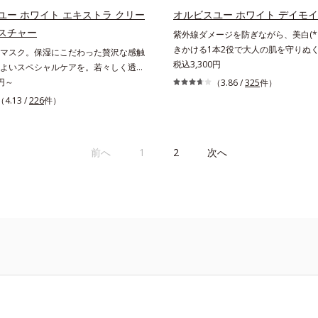
ユー ホワイト エキストラ クリー
オルビスユー ホワイト デイモ
スチャー
紫外線ダメージを防ぎながら、美白(*
きかける1本2役で大人の肌を守りぬ
マスク。保湿にこだわった贅沢な感触
く透明感のある美肌を構成する要素と
税込3,300円
よいスペシャルケアを。若々しく透明
(*2)のメラニン生成にアプローチし
肌を構成する要素と、年齢肌(*1)のメ
0円～
（3.86 /
325
件）
めらかな肌へ導くスキンケアシリーズ
にアプローチして、明るくなめらかな
（4.13 /
226
件）
ルビスユー」の理論を応用し、全方位
キンケアシリーズです。「オルビスユ
上げを図ります。さらに、シミと年齢
を応用し、全方位的に肌の底上げを図
目。点在するシミだけでなく、メラニ
らに、シミと年齢の関係に着目。点在
前へ
1
2
次へ
がちな年齢肌の“メラニンメタボ(*3)
けでなく、メラニンが蓄積しがちな年
チして、澄みわたる美肌を目指します。
ラニンメタボ(*2)”にアプローチして、
ニンの生成を抑え、シミ・ソバカスを防
美肌を目指します。*1 年齢を重ねた
齢を重ねた肌*3 メラニンが過剰に生
ラニンが過剰に生成する状態*3 メラニン
え、シミ・ソバカスを防ぐ*4 コラー
ペプチド Ｆ