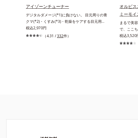
アイゾーンチューナー
オルビス
ミーモイ
デジタルダメージ(*1)に負けない。 目元周りの青
クマ(*2)・くすみ(*3)・乾燥をケアする目元用ス
まるで美容
ティック状美容液。目元周りにあらわれる青クマ
税込2,970円
で、ここち
(*2)・くすみ(*3)・乾燥に。メイクの上からでも
感のある美
税込3,52
（4.31 /
332
件）
使える目元用スティック状美容液です。今や手放
ラニン生成
せない存在となったPCやスマートフォンなどの
肌へ導くス
デジタルデバイス。その液晶画面が発するブルー
ー」の理論
ライトを浴び続けると、目元周りには青クマ・く
ります。さ
すみ・乾燥が……。そこでデジタルダメージの根
するシミだ
本原因に着目し、目元スッキリ(*4)・くすみケ
齢肌の“メ
ア・ハイライト効果と、1本で3つの機能を兼ね
澄みわたる
備えた目元用美容液を開発しました。保湿成分×
肌*2 メ
マッサージ効果で目元の巡りをスムーズにし、乾
の生成を抑
燥をケアして目元スッキリ。さらにワイルドタイ
ゲン・トリ
ムエキス(*5)が肌のキメを整え、ブライトニング
フィルター(*6)が光をコントロールして目元のく
すみを払い、透明感のある目元へ整えます。メイ
クの上からでもＯＫだから、メイク直しのついで
にスティックをササッとすべらせるだけで、ほん
のり血色感をONしてハイライト効果も。お疲れ