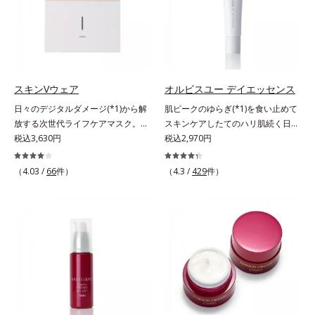
イルイン先⾏型美容液「オルビスア
うるおい低下を感じやすい部位に働
るおい不足など*3 お手入れのファ
ンバー グロウプレセラム」は、オ
きかけ、ハリ感のある肌へ導きま
ーストステップのこと*4 細胞間脂
イル成分(*2)が肌に素早くなじみ、
す。さらに、水でも油でもない第3
質に類似した構造*5 保湿成分
肌をやわらかくしながら角層まで浸
の成分、even wateroil（イーブン
透。ADセラミドミックスが肌をす
ワテロイル）を配合することによ
こやかに整え、うるおいを蓄える肌
り、水でも油でも実現できなかっ
スキンVウェア
オルビスユー デイエッセンス
へと導きます。洗顔後すぐに使うこ
た、“濃密なうるおい感”と“ベタつか
日々のデジタルダメージ(*1)から解
肌ピークのゆらぎ(*1)を食い止めて
とで、あとのオールインワンクリー
ない”、相反する2つの感触の両立に
放する次世代ライフケアマスク。手
スキンケアしたてのハリ肌続く日中
ムの肌なじみを高め、うるおいとツ
成功。ごわつく年齢肌を柔肌に整
放せない存在となったPCやスマー
税込3,630円
用美容液。起床直後にピークを迎
税込2,970円
ヤのある肌を叶えます。*1 肌にハ
え、未体験の肌感触を叶えます。*1
トフォンなどのデジタルデバイス。
え、夕方から夜にかけて徐々にダウ
リを与え若々しい印象*2 スクワラ
保湿*2 年齢に応じたお手入れ *3
現代人のライフスタイルでは、1日
ンするハリのバイオリズムに着目し
（4.03 /
66
件）
（4.3 /
429
件）
ン、トリ（カプリル酸／カプリン
D.N.A.＝Daily New Approach*4
（平日）になんと平均約11.2時間
た、オルビスユーシリーズの日中用
酸）グリセリル＝肌をやわらかくほ
HSP含有酵母エキス＝保湿成分*5
(*2)も使用しているというデータ
美容液です。クチナシエキス配合の
ぐす複合成分
紫外線や乾燥など
も。PCやスマートフォンの液晶画
ハリバリアエンハンサーが、肌の内
面が発する“ブルーライト”を浴び続
側(*2)からバリア機能にアプローチ
けると、乾燥やキメの乱れが引き起
して、うるおいをキープ。さらに紫
こされ、肌のバリア機能が低下して
外線・近赤外線・大気汚染(*3)をカ
しまいます。また、肌のハリ感が失
ットする成分を配合しており、外的
われてしまう原因にもなります。そ
刺激から肌を守ります。肌の内側
こでオルビスはデジタルダメージの
(*2)と外側、両方からのWアプロー