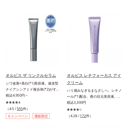
オルビス ザ リンクルセラム
オルビス レチフォーカス アイ
クリーム
シワ改善×美白(*1)美容液。速攻型
ナイアシンアミド複合体(*2)がすば
ハリ感みなぎるまなざしへ。レチノ
やく浸透(*3)。ピンと、パッと。大
税込4,950円～
ール(*1)配合、夜の目元美容液。オ
人の肌にハリ感を。シワ改善×美白
ルビスの目元技術を結集し、ハリ感
税込3,300円
(*1)美容液。ポーラ化成 研究所の独
みなぎるまなざしへ。レチノール
（4.5 /
555
件）
自研究で見出した、速攻型ナイアシ
(*1)配合の目元美容液です。目元悩
（4.28 /
172
件）
キャンペーン
通販限定
ンアミド複合体(*2)と浸透サポート
みをマルチにケアするレチノール
成分(*4)を配合。シワ改善・美白の
と、ハリ感をサポートするペプチド