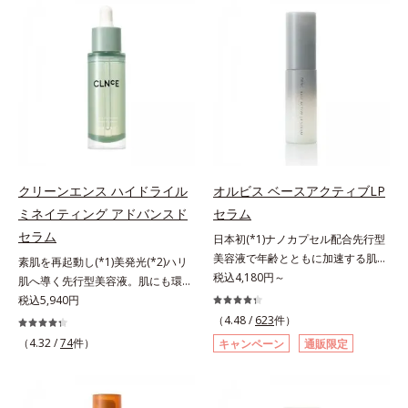
有効成分「ナイアシンアミド」の浸
(*2)の2種の成分が深いうるおいを
透スピードがアップ(*5)し、浸透し
与え、湧き上がるようなハリ感を呼
にくい大人肌の深く(*3)まで素早く
び覚まします。ハリ膜がのび広が
届けます。真皮のコラーゲン産生を
り、肌表面にピン！としたハリ感を
促進し、年齢とともに刻まれる深い
与え、さらに疑似セラミド(*3)が角
悩みのシワを改善しながら、過剰な
層の隙間に浸透(*4)。夜のスキンケ
メラニン生成を防ぎ未来のシミ・ソ
アの最後にプラスすることで乾燥に
バカスを予防します。さらに独自研
よる小ジワを目立たなくし、ハリ感
究に基づいた浸透型ハリ保湿成分
みなぎる目元を目指します。*1 レ
(*6)で大人肌にハリ感をプラス。す
チノール配合＝保湿成分*2 パルミ
クリーンエンス ハイドライル
オルビス ベースアクティブLP
るっと伸び広がるテクスチャー
トイルトリペプチド－5配合＝保湿
ミネイティング アドバンスド
セラム
で、"顔全体にご使用いただける設
成分*3 ラウロイルグルタミン酸ジ
セラム
日本初(*1)ナノカプセル配合先行型
計"。見えているシワはもちろん、
（フィトステリル/オクチルドデシ
美容液で年齢とともに加速する肌悩
自分では気づきにくい死角のシワの
素肌を再起動し(*1)美発光(*2)ハリ
ル）配合＝保湿成分*4 角層まで
み(*2)にブレーキを。スキンケアの
税込4,180円～
改善にも効果を発揮します。*1 メ
肌へ導く先行型美容液。肌にも環境
打ち止め感に。年齢とともに加速す
ラニンの生成を抑え、シミ・ソバカ
にも、いいことを——。
税込5,940円
る肌悩み(*2)にブレーキをかけ、化
スを防ぐ*2 ナイアシンアミド（有
「CLEANENCE（クリーンエン
（4.48 /
623
件）
粧水前の土台(*3)づくりで、うるお
効成分）、水添大豆リン脂質、フィ
ス）」が目指すのは、まっさらな素
（4.32 /
74
件）
キャンペーン
通販限定
いに満ち満ちた内側から弾むような
トステロール、水（基剤）、
肌と地球へのやさしさ。間引きされ
ハリ肌へ。化粧水は二度塗りしない
BG（保湿）*3 角層まで*4 K石けん
た花や実、副産物など、本来は廃棄
と不安…。いろいろケアしているの
素地、ホホバアルコール、トリステ
されるはずだった原料や資源を「ア