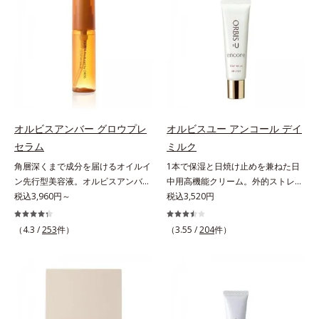
に、あと一歩肌悩みが晴れない…。
アリン酸デカグリセリル（基剤）*5
ップサイクル（そのまま再利用する
そんな大人の肌悩みにアプローチす
角層の範囲内における自社従来品処
のではなく、商品としての価値を高
る先行型美容液です。日本初(*1)、
方との比較*6 ドクダミエキス、シ
めるような加工を行う）」。不要と
毛穴約1/1000ナノサイズの極小カ
クロヘキサンジカルボン酸ビスエト
されるものを生まれ変わらせて新し
プセルの表面は肌になじみやすい構
キシジグリコール（保湿）＜使用量
いパワーを引き出し、サイエンスの
造(*4)。内包した美容成分(*5)の浸
目安＞パール1粒程度＜ご使用ステ
力でまっさらな素肌へと導くクリー
透をサポートし、角層すみずみをう
ップ＞洗顔料 ⇒ 化粧水 ⇒ ザ リン
ンビューティブランドです。
るおいで満たします。さらに“うる
クルセラム ⇒ 保湿液＜1商品あたり
おいの通り道”を作って化粧水のな
の使用回数＞通常サイズ：約90回
オルビスアンバー グロウプレ
オルビスユー アンコール デイ
じみ感をUP。化粧水前に使うこと
（1.5ヵ月程度）ラージサイズ：約
セラム
ミルク
で、普段の化粧水の手ごたえをより
180回（3ヵ月程度）各商品の詳し
角層深くまで成分を届けるオイルイ
1本で保湿と日焼け止めを兼ねた日
実感できる、しっとり整った肌状態
い情報は商品ページをご覧くださ
ン先行型美容液。オルビスアンバー
中用高機能クリーム。外的ストレス
へ。化粧水前に2プッシュ使うだけ
い。・BEAUTY夏祭りは、こちら
は、いつも⾃然体で美しくありたい
税込3,960円～
(*5)から肌を徹底ガード。諦めかけ
税込3,520円
で、うるおいのすき間にぐんぐん入
と願う⼤⼈世代に寄り添うブランド
ていたハリ不足、うるおい低下に先
り込み、うるおいで満ち満ちたハリ
です。年齢印象研究に基づいた肌サ
端科学ケア(*1)でアプローチするエ
のある美肌へと整えます。*1 クチ
（4.3 /
253
件）
（3.55 /
204
件）
イエンスで、複合的なお悩みにアプ
イジングケア(*2)シリーズ。弾むよ
ナシ果実エキス、ハトムギ種子エキ
ローチ。大人世代の肌に向き合い、
うな若々しい肌を目指します。
ス、ユズ果実エキス、水添レシチ
手軽なお手入れで賢いケアを。ライ
D.N.A.(*3) ヒビスエキスとHSP（ヒ
ン、フィトステロールズ、（Ｃ１２
フスタイルになじむ、若々しい印象
ートショックプロテイン）(*4)の合
－２０）アルキルグルコシドの組み
(*1)作りのサポートをします。オル
わせ技で、目元、フェイスラインな
合わせが初（2023年4月 Mintel社デ
ビスアンバー グロウプレセラムオ
ど、年齢を重ねるにつれハリ不足、
ータベースによる当社調べ）*2 う