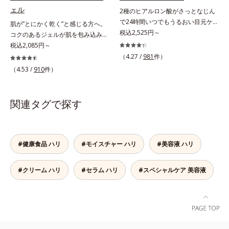
柔らかくもっちりしたクリームなら
後半：4人、40代前半：1人）*3 肌
ェル
2種のヒアルロン酸がさっとなじん
ではの極上肌へ導きます。*1 年齢
の乾燥によるくすみ、キメの乱れを
で24時間いつでもうるおい目元ケ
肌が”とにかく乾く”と感じる方へ。
に応じたお手入れ*2 加水分解コラ
ケアする植物性保湿成分＝ビルベリ
ア。メイクの上からもプラスオン
税込2,525円～
コクのあるジェルが肌を包み込み集
ーゲン*3 加水分解エラスチン*4 角
ー葉エキス*4 植物性保湿成分＝ゴ
OK。「目元がカサつく、ハリがな
中保湿。思わず触れたくなるような
税込2,085円～
層内*5 アルテアエキス＝肌にうる
レンシ葉エキス*5 乾燥による肌の
い、疲れて見える・・・」目元を見
弾力のあるもち肌へ。毎日当たり前
おいと柔らかさを与える保湿成分
（4.27 /
981
件）
くすみをケアする保湿成分＝グルコ
てドキッとした事はありませんか？
のように繰り返しているスキンケ
（4.53 /
910
件）
シルヘスペリジン*6 肌にうるおい
目元は顔の中で一番皮膚が薄く、と
ア。「バッチリうるおっている！」
とハリを与える植物性保湿成分＝ゲ
てもデリケート。乾燥しやすく、エ
と思っても、乾きを感じることは本
ットウ葉エキス*7 物理的効果によ
イジングサインが最初に出やすい部
当にありませんか？うるおいが表面
関連タグで探す
る*8 オルビス内
分といわれています。アイケアエッ
にだけしか届いていない、その場限
センスは、メイク前にもメイクの上
りのうるおいでは、角層深部は水分
からでも24時間使える美容液です。
不足に陥りがち。変化を早めにくい
2種類のヒアルロン酸が肌の外と内
止めるためにも、角層深部へのたっ
#健康食品 ハリ
#モイスチャー ハリ
#美容液 ハリ
から贅沢保湿。肌に素早くなじみ、
ぷりの保湿が重要です。アクアフォ
ここちよく肌を整えます。無油分だ
ースエキストラジェルは、コクのあ
#クリーム ハリ
#セラム ハリ
#スペシャルケア 美容液
からこそ実現できたべたつかない使
るジェルが肌になめらかに溶け込
いごこちで、つけた瞬間から、うる
み、うるおいの膜でラップ。乾く予
おいとハリ感のある肌へ。目元はも
感を遠ざけて、思わず触れたくなる
ちろん、乾燥が気になる小鼻や口元
ようなもちもち肌が続きます。
などにもお勧めです。