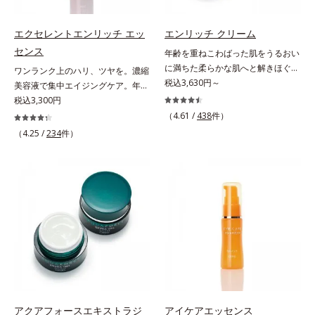
根本原因に着目。「デバイスダメー
チでゆらぎ(*1)を食い止め、夕方に
ジ(*1)クリアエキス(*3)」を配合
かけてダウンしていくハリの低下を
し、ブルーライトを浴びても揺らぎ
予防。朝の“ピーク肌”が長時間続き
エクセレントエンリッチ エッ
エンリッチ クリーム
にくい肌へ整えます。また、スター
ます。UVカット効果と肌をトーン
センス
年齢を重ねこわばった肌をうるおい
フルーツ葉エキス(*4)、ヘスベリジ
アップさせる効果(*4)があり、朝の
に満ちた柔らかな肌へと解きほぐ
ワンランク上のハリ、ツヤを。濃縮
ン(*5)配合で、ほうれい線やフェイ
メイク前のスキンケアにぴったり。
す。セラミド配合保湿クリーム。う
税込3,630円～
美容液で集中エイジングケア。年齢
スラインにアプローチ。さらに月桃
オイルカットでベタつかないので、
るおい続く柔らかな肌へ整える、エ
を重ねた肌に、濃縮エッセンスがさ
税込3,300円
葉エキス(*6)配合で肌のハリUPを目
すぐにメイクが始められます。*1
イジングケア(*1)保湿クリームで
らにワンランク上のエイジングケア
（4.61 /
438
件）
指します。マスクシートにもこだわ
乾燥など *2 角層内 *3 ちり・ほこ
す。塗っても塗っても乾いてしまう
(*)を。ハリ、ツヤを集中ケアする保
りました。引き上げるのに最適なオ
（4.25 /
234
件）
り等 *4 メイクアップ効果による
肌へセラミドを届けるため、セラミ
湿成分・ローヤルゼリーとコラーゲ
ルビスオリジナル形状のV字アタッ
ドを極小のナノサイズにカプセル化
ンをリッチに配合。みずみずしい感
チメントで、たるみエリアをダイレ
しました。内包した3大保湿成分＝
触の美容液が角層のすみずみまで浸
クトにケア(*7)。ストレッチ性の高
ローヤルゼリーエキス・浸透型コラ
透し、肌はもっちり、やわらか。角
いシートが肌にピタッと密着し、む
ーゲン(*2)・エラスチン(*3)ととも
層への浸透を高めるには、化粧水で
くみにアプローチ(*7)します。新発
に浸透(*4)し、うるおいに満ちた状
整えた後、保湿ジェルを使用する前
想(*8)のスキンVウェアで、日々の
態が続く肌へ整えます。さらに年齢
に使うのが効果的。より積極的な集
デジタルダメージから解放。デバイ
肌がうるおいとともに失ってしまう
中エイジングケアで、もっちりとし
スとの新しい付き合い方を、オルビ
ハリ・弾力に、モイストエンリッチ
た、つややかな肌に出合えます。*
スが提案します。*1 肌の乾燥、キ
コンプレックス(*5）がアプロー
年齢に応じたお手入れのこと
メの乱れ*2 2019年9月実施 グルー
チ。ベタつかずみずみずしい使いご
プインタビューより抜粋（N＝20代
こちでこわばった肌を解きほぐし、
アクアフォースエキストラジ
アイケアエッセンス
後半：3人、30代前半：1人、30代