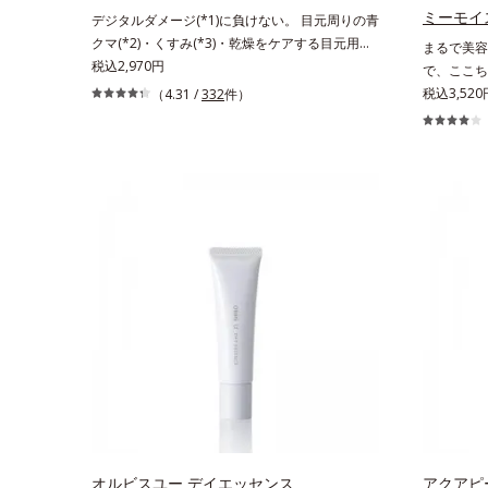
ことで肌を
ミーモイ
デジタルダメージ(*1)に負けない。 目元周りの青
*4 ヒアル
クマ(*2)・くすみ(*3)・乾燥をケアする目元用ス
まるで美容
ティック状美容液。目元周りにあらわれる青クマ
税込2,970円
で、ここち
(*2)・くすみ(*3)・乾燥に。メイクの上からでも
感のある美
税込3,52
（4.31 /
332
件）
使える目元用スティック状美容液です。今や手放
ラニン生成
せない存在となったPCやスマートフォンなどの
肌へ導くス
デジタルデバイス。その液晶画面が発するブルー
ー」の理論
ライトを浴び続けると、目元周りには青クマ・く
ります。さ
すみ・乾燥が……。そこでデジタルダメージの根
するシミだ
本原因に着目し、目元スッキリ(*4)・くすみケ
齢肌の“メ
ア・ハイライト効果と、1本で3つの機能を兼ね
澄みわたる
備えた目元用美容液を開発しました。保湿成分×
肌*2 メ
マッサージ効果で目元の巡りをスムーズにし、乾
の生成を抑
燥をケアして目元スッキリ。さらにワイルドタイ
ゲン・トリ
ムエキス(*5)が肌のキメを整え、ブライトニング
フィルター(*6)が光をコントロールして目元のく
すみを払い、透明感のある目元へ整えます。メイ
クの上からでもＯＫだから、メイク直しのついで
にスティックをササッとすべらせるだけで、ほん
のり血色感をONしてハイライト効果も。お疲れ
目元がスッキリします。スキンケアにもメイク直
オルビスユー デイエッセンス
アクアピ