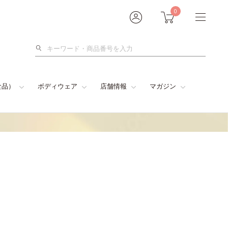
0
検
索
食品）
ボディウェア
店舗情報
マガジン