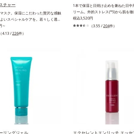
整えること*3 加水分解コンキオリン
スチャー
1本で保湿と日焼け止めを兼ねた日中
ロン酸Na
リーム。外的ストレス(*5)から肌を
マスク。保湿にこだわった贅沢な感触
諦めかけていたハリ不足、うるおい低
税込3,520円
よいスペシャルケアを。若々しく透明
学ケア(*1)でアプローチするエイジング
肌を構成する要素と、年齢肌(*1)のメ
0円～
（3.55 /
204
件）
シリーズ。弾むような若々しい肌を目
にアプローチして、明るくなめらかな
（4.13 /
226
件）
D.N.A.(*3) ヒビスエキスとHSP（
キンケアシリーズです。「オルビスユ
プロテイン）(*4)の合わせ技で、目
を応用し、全方位的に肌の底上げを図
ラインなど、年齢を重ねるにつれハリ
らに、シミと年齢の関係に着目。点在
おい低下を感じやすい部位に働きかけ
けでなく、メラニンが蓄積しがちな年
ある肌へ導きます。さらに、水でも油
ラニンメタボ(*2)”にアプローチして、
3の成分、even wateroil（イーブ
美肌を目指します。*1 年齢を重ねた
を配合することにより、水でも油でも
ラニンが過剰に生成する状態*3 メラニン
かった、“濃密なうるおい感”と“ベタつ
え、シミ・ソバカスを防ぐ*4 コラー
相反する2つの感触の両立に成功。ご
ペプチド Ｆ
肌を柔肌に整え、未体験の肌感触を叶
*1 保湿*2 年齢に応じたお手入れ *3 D.
Daily New Approach*4 HSP含
湿成分*5 紫外線や乾燥など
ーリングジェル
エクセレントエンリッチ エッセ