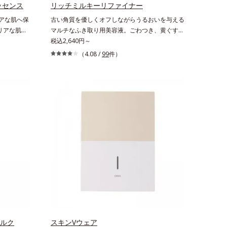
ルグルコシ
え、シミ・ソバカスを防ぐ*2 美白（メラニンの
ッセンス
リッチミルキーリファイナー
tel社データ
生成を抑え、シミ・ソバカスを防ぐ）と保湿のこ
アな肌へ保
古い角質を優しくオフしながらうるおいを与える
い不足など
と*3 明るく澄んだ肌を目指す保湿成分と、メラ
クリアな肌へ
マルチなふき取り用美容液。ごわつき、黄ぐすみ
のこと*4
ニンの生成を抑え、シミ・ソバカスを防ぐ美白有
液です。ニキ
など、さまざまな年齢肌悩みに関わる角層の糖
税込2,640円～
成分
効成分を組み合わせた複合成分*4 グリチルリチ
で、つるん
化。角層が糖化する前に(*)やさしくほぐしてオ
（4.08 /
99
件）
ン酸2K各商品の詳しい情報は商品ページをご覧
タミンＣ誘
フし、リッチなうるおいを届ける、欲張りな大人
ください。・BEAUTY夏祭りは、こちら
和漢植物由来
のための角質ケアです。古くなった角層をオイル
防と保湿に
成分が優しくほぐしてからふき取り、美容保湿成
ャーが肌の
分のリッチメドウスイートとユズセラミドがうる
かず、みず
おいを届けると、くもりのないクリアな肌に。さ
かな肌に整
らにうるおいをキャッチして蓄える水性ヴェール
ださい。
を肌の上に形成することで、次に使う化粧水のな
肌ではな
じみがアップします。週に2～3回、洗顔後にま
に戻った肌
ろやかな感触のミルクでやさしくふき取るだけ
ンの生成を
で、ごわつきのない、みずみずしいやわ肌を実現
・肌荒れを
します。 * 糖化する前の古くなった角層をふき
ビン酸 2-
取り、やわらかい肌を保つこと。
、3-0-
ミルク
スキンVウェア