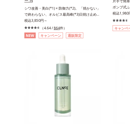
ー N
片手で簡単
ポンプ式ふ
シワ改善・美白(*1) × 防御力(*2)。 「焼かない」
っさら肌へ
税込1,98
で終わらない、オルビス最高峰(*3)日焼け止め。
ふき取り化
シワ改善・美白(*1) × 防御力(*2)「焼かない」で
税込3,850円～
でぷしゅっ
終わらないオルビス最高峰(*3)顔用日焼け止めで
（4.64 /
864
件）
キャンペ
す。コット
す。ポーラ化成の独自研究による、紫外線に反応
NEW
キャンペーン
通販限定
AHA(*
して強固な膜を形成する技術「瞬間オートディフ
も落としや
ェンステクノロジー(*4)」を搭載。紫外線を浴び
ぐれた角層
た膜が厚く強靭に進化することで、紫外線が強い
除去します
環境でも汗やくずれから肌を守り、美容成分(*5)
浸透ビタミン
の浸透を促進(*6)します。有効成分「ナイアシン
肌の水分量
アミド」配合。真皮のコラーゲン産生を促進し今
わらかくな
あるシワを改善。メラニンの受け渡しを抑制する
イクのり(
ことで、未来のシミ・ソバカスも予防します。今
シトラスハ
あるシワも未来のシミにもアプローチ。保湿成分
ン酸配合＝
が日中の肌にもうるおいを与え、明るくなめらか
ル配合＝保
な肌へ導きます。さらに落ちにくくするとキシキ
湿成分*5
シし、塗りごこちを優先すると膜がくずれやすく
配合＝保湿
なる日焼け止めのジレンマを解消すべく試作を重
セラミドA
ね、落ちにくくのびのよいみずみずしいテクスチ
による
ャーを追求しました。まるで美容液級のなめらか