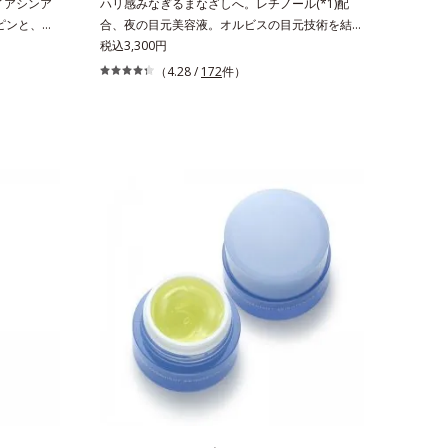
イアシンア
ハリ感みなぎるまなざしへ。レチノール(*1)配
。ピンと、パ
合、夜の目元美容液。オルビスの目元技術を結集
白(*1)
し、ハリ感みなぎるまなざしへ。レチノール(*1)
税込3,300円
究で見出し
配合の目元美容液です。目元悩みをマルチにケア
（4.28 /
172
件）
2)と浸透サ
するレチノールと、ハリ感をサポートするペプチ
美白の有効成
ド(*2)の2種の成分が深いうるおいを与え、湧き
ドがアップ
上がるようなハリ感を呼び覚まします。ハリ膜が
3)まで素早
のび広がり、肌表面にピン！としたハリ感を与
促進し、年
え、さらに疑似セラミド(*3)が角層の隙間に浸透
改善しなが
(*4)。夜のスキンケアの最後にプラスすることで
シミ・ソバ
乾燥による小ジワを目立たなくし、ハリ感みなぎ
基づいた浸
る目元を目指します。*1 レチノール配合＝保湿
リ感をプラ
成分*2 パルミトイルトリペプチド－5配合＝保湿
で、"顔全
成分*3 ラウロイルグルタミン酸ジ（フィトステ
いるシワは
リル/オクチルドデシル）配合＝保湿成分*4 角層
のシワの改
まで
ンの生成を
アシンアミ
フィトステ
角層まで*4
リステアリ
の範囲内に