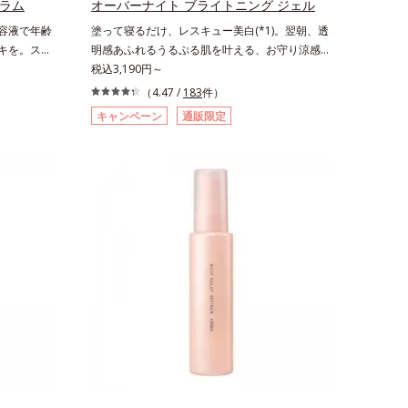
セラム
オーバーナイト ブライトニング ジェル
クダミエキ
美容液で年齢
塗って寝るだけ、レスキュー美白(*1)。翌朝、透
エトキシジ
ーキを。スキ
明感あふれるうるぷる肌を叶える、お守り涼感ジ
ール1粒程
加速する肌
ェルパック。紫外線を浴びた日の夜は、ひんやり
税込3,190円～
⇒ ザ リ
土台(*3)
気持ちいいジェルでお肌をレスキュー！ メラニ
りの使用回
（4.47 /
183
件）
から弾むよ
ンの産生指令が活発になる夜の肌環境に着目し
程度）ラージ
キャンペーン
通販限定
いと不
て、塗って眠るだけの簡単ケアで“潤白(*2)ツヤ
品の詳しい
と一歩肌悩
肌”へと整える夜用ジェルパックです。ぷるぷる
EAUTY夏
にアプロー
ジェルを肌にのせると、シートマスクのようにピ
)、毛穴約
タッと密着。水ハリ膜が肌のうるおいをキープし
表面は肌に
ながら、やわらかさをアップ。美白(*1)と保湿の
分(*5)の
両方にアプローチする「トラネキサム酸-
るおいで満
SG(*3)」、肌荒れや日焼けによる肌のほてりを予
を作って化
防する「グリチルリチン酸ジカリウム(*4)」な
うことで、
ど、たっぷりの保湿成分が浸透しやすい肌環境を
きる、しっ
叶えます。はじめはピタッと密着するテクスチャ
ッシュ使う
ーは、肌になじむごとにもっちり質感に、最後は
入り込み、
なめらかな水膜へと3変化。普段の保湿液をこの
へと整えま
ジェルにおきかえて塗って眠るだけで、うるおい
ムギ種子エ
ながらもベタつかず、透明感のあるうるぷる肌へ
、フィトス
とリカバリーします。*1 メラニンの生成を抑