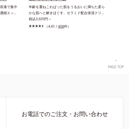
想(*8)のスキンVウェアで、日々のデジタルダメ
容液で集中
年齢を重ねこわばった肌をうるおいに満ちた柔ら
ージから解放。デバイスとの新しい付き合い方
濃縮エッセ
かな肌へと解きほぐす。セラミド配合保湿クリー
を、オルビスが提案します。*1 肌の乾燥、キメ
ケア(*)
ム。うるおい続く柔らかな肌へ整える、エイジン
税込3,630円～
の乱れ*2 2019年9月実施 グループインタビュー
分・ローヤ
グケア(*1)保湿クリームです。塗っても塗っても
（4.61 /
438
件）
より抜粋（N＝20代後半：3人、30代前半：1
。みずみず
乾いてしまう肌へセラミドを届けるため、セラミ
人、30代後半：4人、40代前半：1人）*3 肌の乾
で浸透し、
ドを極小のナノサイズにカプセル化しました。内
燥によるくすみ、キメの乱れをケアする植物性保
透を高める
包した3大保湿成分＝ローヤルゼリーエキス・浸
湿成分＝ビルベリー葉エキス*4 植物性保湿成分
を使用する
透型コラーゲン(*2)・エラスチン(*3)とともに浸
＝ゴレンシ葉エキス*5 乾燥による肌のくすみを
中エイジン
透(*4)し、うるおいに満ちた状態が続く肌へ整え
ケアする保湿成分＝グルコシルヘスペリジン*6
な肌に出合
ます。さらに年齢肌がうるおいとともに失ってし
肌にうるおいとハリを与える植物性保湿成分＝ゲ
と
まうハリ・弾力に、モイストエンリッチコンプレ
ットウ葉エキス*7 物理的効果による*8 オルビス
ックス(*5）がアプローチ。ベタつかずみずみず
内
しい使いごこちでこわばった肌を解きほぐし、柔
らかくもっちりしたクリームならではの極上肌へ
導きます。*1 年齢に応じたお手入れ*2 加水分解
コラーゲン*3 加水分解エラスチン*4 角層内*5
アルテアエキス＝肌にうるおいと柔らかさを与え
る保湿成分
お電話でのご注文・お問い合わせ