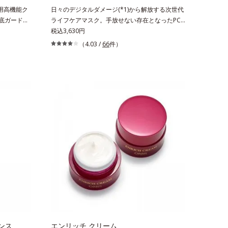
用高機能ク
日々のデジタルダメージ(*1)から解放する次世代
徹底ガード。
ライフケアマスク。手放せない存在となったPC
下に先端科
やスマートフォンなどのデジタルデバイス。現代
税込3,630円
ケア(*2)
人のライフスタイルでは、1日（平日）になんと
（4.03 /
66
件）
指します。
平均約11.2時間(*2)も使用しているというデータ
ヒートショック
も。PCやスマートフォンの液晶画面が発する“ブ
元、フェイス
ルーライト”を浴び続けると、乾燥やキメの乱れ
不足、うる
が引き起こされ、肌のバリア機能が低下してしま
、ハリ感の
います。また、肌のハリ感が失われてしまう原因
でもない第
にもなります。そこでオルビスはデジタルダメー
ンワテロイル）
ジの根本原因に着目。「デバイスダメージ(*1)ク
実現できな
リアエキス(*3)」を配合し、ブルーライトを浴び
かない”、
ても揺らぎにくい肌へ整えます。また、スターフ
わつく年齢
ルーツ葉エキス(*4)、ヘスベリジン(*5)配合で、
えます。
ほうれい線やフェイスラインにアプローチ。さら
N.A.＝
に月桃葉エキス(*6)配合で肌のハリUPを目指し
有酵母エキス＝保
ます。マスクシートにもこだわりました。引き上
げるのに最適なオルビスオリジナル形状のV字ア
タッチメントで、たるみエリアをダイレクトにケ
ア(*7)。ストレッチ性の高いシートが肌にピタッ
と密着し、むくみにアプローチ(*7)します。新発
ンス
エンリッチ クリーム