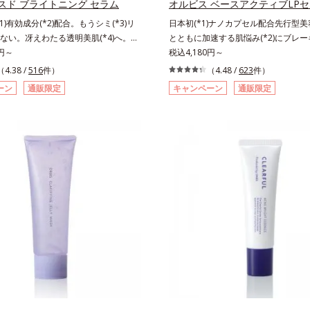
スド ブライトニング セラム
オルビス ベースアクティブLP
おける自社従来品処方との比較*6 ド
1)有効成分(*2)配合。もうシミ(*3)リ
日本初(*1)ナノカプセル配合先行型
ス、シクロヘキサンジカルボン酸ビス
ない。冴えわたる透明美肌(*4)へ。先
とともに加速する肌悩み(*2)にブレ
グリコール（保湿）＜使用量目安＞パ
導く、透明感あふれる輝き(*4)へ。今
0円～
ンケアの打ち止め感に。年齢とともに
税込4,180円～
度＜ご使用ステップ＞洗顔料 ⇒ 化粧水 
も未来の肌もあきらめない、自分史上
悩み(*2)にブレーキをかけ、化粧水前の
（4.38 /
516
件）
ンクルセラム ⇒ 保湿液＜1商品あた
（4.48 /
623
件）
わたる透明美肌(*4)を目指すには、美
づくりで、うるおいに満ち満ちた内側
数＞通常サイズ：約90回（1.5ヵ月
ーン
通販限定
キャンペーン
通販限定
因となるうるおい不足やシミを予防す
うなハリ肌へ。化粧水は二度塗りしな
サイズ：約180回（3ヵ月程度）各商
を続けることが大切だと考えました。
安…。いろいろケアしているのに、あ
情報は商品ページをご覧ください。・B
ーラ・オルビスグループ独自の美白
みが晴れない…。そんな大人の肌悩み
祭りは、こちら
効成分「m-ピクセノール（デクスパンテノ
チする先行型美容液です。日本初(*1
を配合。シミの原因になると考えられ
1/1000ナノサイズの極小カプセルの
ンの塊”を居座らせない(*1)、粉砕と排
なじみやすい構造(*4)。内包した美容成
(*5)の2ステップでメラニンの蓄積を
浸透をサポートし、角層すみずみをう
・ソバカスを防ぎます。さらに、「ア
たします。さらに“うるおいの通り道”
レ(*6)」を配合し、うるおいに満ちた
粧水のなじみ感をUP。化粧水前に使
澄み渡るような透明感を目指します。
普段の化粧水の手ごたえをより実感で
時、なじませた時、後肌、と3段階に
とり整った肌状態へ。化粧水前に2プ
クスチャーは、肌にすばやくなじみ、
だけで、うるおいのすき間にぐんぐん
ケアを楽しくする使いごこちを叶えま
うるおいで満ち満ちたハリのある美肌
 メラニンの蓄積を抑え、シミ・ソバカ
す。*1 クチナシ果実エキス、ハト
2 デクスパンテノールW*3 これからで
キス、ユズ果実エキス、水添レシチン