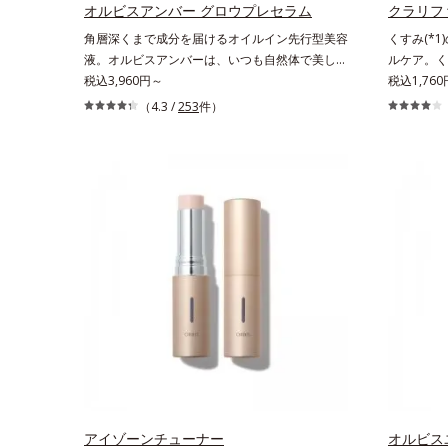
きるシミの
オルビスアンバー グロウプレセラム
クラリフ
肌*5 タ
角層深くまで成分を届けるオイルイン先行型美容
くすみ(*
を微細化す
液。オルビスアンバーは、いつも⾃然体で美しく
ルケア。く
成分各商品
ありたいと願う⼤⼈世代に寄り添うブランドで
税込3,960円～
の余分な角
税込1,760
さい。・B
す。年齢印象研究に基づいた肌サイエンスで、複
ような素肌
（4.3 /
253
件）
合的なお悩みにアプローチ。大人世代の肌に向き
いつもの洗
合い、手軽なお手入れで賢いケアを。ライフスタ
となじませ
イルになじむ、若々しい印象(*1)作りのサポート
ェルが肌表
をします。オルビスアンバー グロウプレセラム
スクラブが
オイルイン先⾏型美容液「オルビスアンバー グ
たいのはク
ロウプレセラム」は、オイル成分(*2)が肌に素早
ニング処方
くなじみ、肌をやわらかくしながら角層まで浸
取り去るだ
透。ADセラミドミックスが肌をすこやかに整
みをため込
え、うるおいを蓄える肌へと導きます。洗顔後す
キス(*3)
ぐに使うことで、あとのオールインワンクリーム
るような透
の肌なじみを高め、うるおいとツヤのある肌を叶
いる、ファ
えます。*1 肌にハリを与え若々しい印象*2
やくすみが
スクワラン、トリ（カプリル酸／カプリン酸）グ
い……。こ
リセリル＝肌をやわらかくほぐす複合成分
～4回、い
さい。*1
アイゾーンチューナー
去すること
オルビス