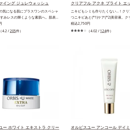
こと*4 うるおいによる透明感のある
テロールズ、（Ｃ１２－２０）アルキ
ァイング ジュレウォッシュ
クリアフル アクネ ブライト エ
ーンオーバーを促進して、メラニンの塊
ドの組み合わせが初（2023年4月 Min
1)の気になる肌にプラスワンのスペシャ
ニキビもシミも作りたくない…！クリ
ること*6 アルテアエキス配合＝保湿
ベースによる当社調べ）*2 うるお
すみレスの輝くような素肌へ。肌表面
つニキビあと(*1)ケア(*2)美容液。
の詳しい情報は商品ページをご覧くだ
*3 お手入れのファーストステップ
層を落として、くすみ(*1)レスな輝く
円
保つ、ニキビあと(*1)ケア(*2)美容
税込2,750円
EAUTY夏祭りは、こちら
細胞間脂質に類似した構造*5 保湿
へ整える(*2)スペシャル洗顔料です。
ビあとをケアしてシミを予防すること
（4.2 /
205
件）
（4.02 /
124
件）
顔料の代わりに、10秒ほどくるくる
と均一な美肌に整えます。3種類のビ
てから洗い流すだけ。ぷるんとしたジ
導体(*3)でシミとソバカスを防ぎ、
面の角層をやわらかくして絡めとり、
成分とコラーゲンでニキビ・肌荒れ予
やさしく取り去ります。さらに注目し
アプローチします。こっくりテクスチ
リアな肌に整えるクリアコンディショ
上でほぐれてするっとなじみ、ベタつ
と、贅沢に配合された保湿成分。一瞬
みずしさとなめらかさあふれるすこや
けのケアに留まらず、洗うたびにくす
えます。気になるスポットにご使用く
まないすこやかな肌に整え、パールエ
*1 ニキビあととは、色素沈着のある
とヒアルロン酸(*4)がうるおって透き通
く、ニキビが治ったあとの健常な状態
明感を叶えます。顔色がどんよりして
のことです。*2 日焼けによるメラニ
ンデのノリがイマイチ、肌のざらつき
抑え、シミ・ソバカスを防ぐ。ニキビ
気になる、化粧水が肌になじまな
防ぐ。保湿ケアのこと。*3 L-アスコル
んなお悩みが気になるときに。週に1
グルコシド、リン酸L-アスコルビン酸Mg
つもの洗顔料と置き換えてお使いくだ
エチルアスコルビン酸
 角層肥厚や乾燥などによる*2 汚れを除
で健やかな肌を保ち、うるおいを保つ
ユー ホワイト エキストラ クリー
オルビスユー アンコール デイ