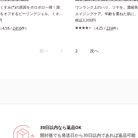
くすみ(*)の原因をポロポロ一掃！溜
ワンランク上のハリ、ツヤを。濃縮美
をオフするピーリングジェル。ミネラ
エイジングケア。年齢を重ねた肌に、
80％とアンズ果汁で保湿効果も。化
円
ンスがさらにワンランク上のエイジング
税込3,300円
さやくすみなどを、一気にケアできる
を。ハリ、ツヤを集中ケアする保湿成
（4.58 /
2416
件）
（4.25 /
234
件）
“角質ピーリング”。「アクアピーリン
ルゼリーとコラーゲンをリッチに配合
は毎日の洗顔では落とせない溜まった
しい感触の美容液が角層のすみずみま
るくるなじませるだけで肌に負担をか
肌はもっちり、やわらか。角層への浸
前へ
1
2
次へ
除きます。海洋深層水配合の水ベース
には、化粧水で整えた後、保湿ジェル
汁で、角質を自然にはがれやすく浮か
前に使うのが効果的。より積極的な集
「消しゴム」のようにポロポロに巻き
グケアで、もっちりとした、つややか
除きます。水を利用して取り除く仕組
えます。* 年齢に応じたお手入れのこ
強い酸を使った科学的なピーリングや
する方法と違い、必要以上に角質を取
配もありません。「ピーリングは初め
が心配…」という方にもおすすめで
ング後の肌は、しっとりツルツルの触
表面の角質を一枚脱いだ状態だから、
透力もいつもと手応えが変わります。
に合わせて週1～2回の美肌ケア。な
30日以内なら返品OK
明感あふれる素肌へ導きます。* 乾燥
開封後でも発送日から30日以内であれば返品可能
、キメの乱れによるくすみ