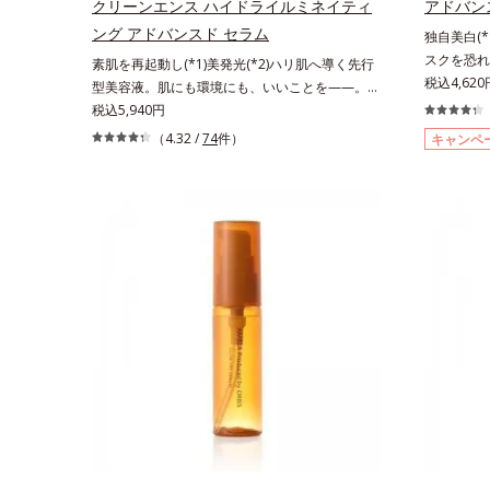
さで肌にぴったり密着し、SPF50+・PA++++とい
クリーンエンス ハイドライルミネイティ
アドバン
う高い紫外線カット力ながら、白浮きしにくい処
ング アドバンスド セラム
独自美白(*
方に。シワ改善・美白を叶えながら、紫外線を味
スクを恐れ
素肌を再起動し(*1)美発光(*2)ハリ肌へ導く先行
方にしてあなたの肌を守る最高峰顔用日焼け止め
端肌科学が
税込4,62
型美容液。肌にも環境にも、いいことを——。
です。*1 メラニンの生成を抑え、シミ・ソバカ
の自分の肌
「CLEANENCE（クリーンエンス）」が目指すの
税込5,940円
スを防ぐ*2 化粧膜のくずれにくさ、肌をうるお
最高の冴え
は、まっさらな素肌と地球へのやさしさ。間引き
して保護すること*3 オルビス内最高の紫外線カ
（4.32 /
74
件）
キャンペ
肌の阻害要
された花や実、副産物など、本来は廃棄されるは
ットレベル*4 紫外線に瞬時に反応して、膜が厚
るお手入れ
ずだった原料や資源を「アップサイクル（そのま
くなり始めることおよび表面に新たな膜ができ始
そこで、ポ
ま再利用するのではなく、商品としての価値を高
めることで膜が強くくずれにくくなり、密閉する
(*1)有
めるような加工を行う）」。不要とされるものを
ことで保湿成分を浸透促進すること（角層まで）
ールW）」
生まれ変わらせて新しいパワーを引き出し、サイ
*5 保湿成分*6 角層まで＜使用量目安＞大きめの
る“メラニ
エンスの力でまっさらな素肌へと導くクリーンビ
パール1粒程度 ※全顔使用の場合＜使用ステッ
出サポート
ューティブランドです。
プ＞洗顔料 ⇒ 化粧水 ⇒ 保湿液 ⇒オルビス リン
抑え、シミ
クルブライトUVプロテクター N各商品の詳しい
ルテアネス
情報は商品ページをご覧ください。・BEAUTY夏
自分本来の
祭りは、こちら
手に取った
変化するテ
毎日の美白
した。*1
スを防ぐ*