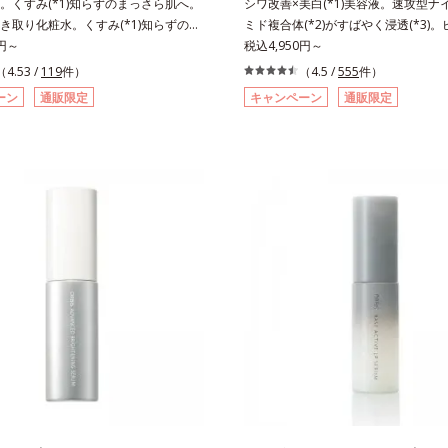
。くすみ(*1)知らずのまっさら肌へ。
シワ改善×美白(*1)美容液。速攻型ナ
き取り化粧水。くすみ(*1)知らずのま
ミド複合体(*2)がすばやく浸透(*3)
。洗顔後すぐの肌に使う、ポンプ式の
0円～
ッと。大人の肌にハリ感を。シワ改善×美
税込4,950円～
粧水です。ポンプ式だから簡単。片手
美容液。ポーラ化成 研究所の独自研
（4.53 /
119
件）
（4.5 /
555
件）
と押すだけでコットンに含ませられま
た、速攻型ナイアシンアミド複合体(*
ーン
通販限定
キャンペーン
通販限定
ンで肌をふき取ると、植物由来
ポート成分(*4)を配合。シワ改善・
2)が古い角質をやわらかくし、手強い汚れ
分「ナイアシンアミド」の浸透スピー
すく。クイックフィット成分(*3)がほ
(*5)し、浸透しにくい大人肌の深く(*
の汚れを素早くなじませ、コットンで
く届けます。真皮のコラーゲン産生を
。話題の美容成分CICA(*4)のほか、高
齢とともに刻まれる深い悩みのシワを
C(*5)や高浸透セラミド(*6)配合で
ら、過剰なメラニン生成を防ぎ未来の
アップ。洗顔後の肌に使うと後肌がや
カスを予防します。さらに独自研究に
り、くすみ知らずのまっさら肌へ。メ
透型ハリ保湿成分(*6)で大人肌にハ
*7)もよくなります。さわやかさ広がる
ス。するっと伸び広がるテクスチャー
ーバルの香り。*1 乾燥による*2 クエ
体にご使用いただける設計"。見えて
角層柔軟成分*3 イソペンチルジオー
もちろん、自分では気づきにくい死角
湿成分*4 ツボクサ葉エキス配合＝保
善にも効果を発揮します。*1 メラニ
 パルミチン酸アスコルビルリン酸3Na
抑え、シミ・ソバカスを防ぐ*2 ナイ
成分*6 セラミドNP、セラミドNG、
ド（有効成分）、水添大豆リン脂質、
P配合＝保湿成分*7 汚れを落とすこと
ロール、水（基剤）、BG（保湿）*3 
K石けん素地、ホホバアルコール、ト
ン酸デカグリセリル（基剤）*5 角層