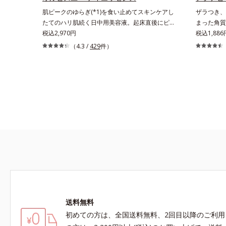
しにも使える、デジタルデバイスが手放せない私
肌ピークのゆらぎ(*1)を食い止めてスキンケアし
ザラつき、
たちにぴったりのアイテムです。*1 肌の乾燥、
たてのハリ肌続く日中用美容液。起床直後にピー
まった角質
キメの乱れ*2 メイク効果による*3 乾燥による*4
クを迎え、夕方から夜にかけて徐々にダウンする
税込2,970円
ル豊富な水
税込1,886
マッサージ効果による*5 乾燥によるくすみをケ
ハリのバイオリズムに着目した、オルビスユーシ
粧のりの悪
（4.3 /
429
件）
アする植物性保湿成分*6 ブライトニングフィル
リーズの日中用美容液です。クチナシエキス配合
お手入れが
ター（酸化チタン、シリカ、マイカ、酸化鉄、ト
のハリバリアエンハンサーが、肌の内側(*2)から
グジェル」
リメトキシシリルジメチコン）= 仕上がり向上粉
バリア機能にアプローチして、うるおいをキー
角質を、く
体
プ。さらに紫外線・近赤外線・大気汚染(*3)をカ
けずに取り
ットする成分を配合しており、外的刺激から肌を
とアンズ果
守ります。肌の内側(*2)と外側、両方からのWア
せてから、
プローチでゆらぎ(*1)を食い止め、夕方にかけて
込んで取り
ダウンしていくハリの低下を予防。朝の“ピーク
みなので、
肌”が長時間続きます。UVカット効果と肌をトー
ゴシゴシこ
ンアップさせる効果(*4)があり、朝のメイク前の
り過ぎる心
スキンケアにぴったり。オイルカットでベタつか
て」「刺激
ないので、すぐにメイクが始められます。*1 乾
す。ピーリ
燥など *2 角層内 *3 ちり・ほこり等 *4 メイク
りごこち。
アップ効果による
化粧水の浸
送料無料
お肌の状態
めらかで透
初めての方は、全国送料無料、2回目以降のご利用
や角質肥厚