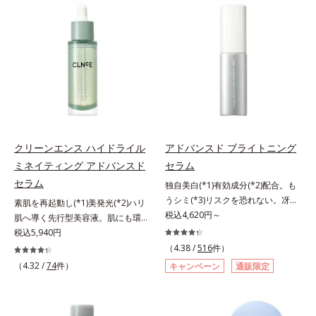
有効成分「ナイアシンアミド」の浸
(*2)の2種の成分が深いうるおいを
透スピードがアップ(*5)し、浸透し
与え、湧き上がるようなハリ感を呼
にくい大人肌の深く(*3)まで素早く
び覚まします。ハリ膜がのび広が
届けます。真皮のコラーゲン産生を
り、肌表面にピン！としたハリ感を
促進し、年齢とともに刻まれる深い
与え、さらに疑似セラミド(*3)が角
悩みのシワを改善しながら、過剰な
層の隙間に浸透(*4)。夜のスキンケ
メラニン生成を防ぎ未来のシミ・ソ
アの最後にプラスすることで乾燥に
バカスを予防します。さらに独自研
よる小ジワを目立たなくし、ハリ感
究に基づいた浸透型ハリ保湿成分
みなぎる目元を目指します。*1 レ
(*6)で大人肌にハリ感をプラス。す
チノール配合＝保湿成分*2 パルミ
クリーンエンス ハイドライル
アドバンスド ブライトニング
るっと伸び広がるテクスチャー
トイルトリペプチド－5配合＝保湿
ミネイティング アドバンスド
セラム
で、"顔全体にご使用いただける設
成分*3 ラウロイルグルタミン酸ジ
セラム
独自美白(*1)有効成分(*2)配合。も
計"。見えているシワはもちろん、
（フィトステリル/オクチルドデシ
うシミ(*3)リスクを恐れない。冴え
自分では気づきにくい死角のシワの
素肌を再起動し(*1)美発光(*2)ハリ
ル）配合＝保湿成分*4 角層まで
わたる透明美肌(*4)へ。先端肌科学
税込4,620円～
改善にも効果を発揮します。*1 メ
肌へ導く先行型美容液。肌にも環境
が導く、透明感あふれる輝き(*4)
ラニンの生成を抑え、シミ・ソバカ
にも、いいことを——。
税込5,940円
へ。今の自分の肌も未来の肌もあき
スを防ぐ*2 ナイアシンアミド（有
「CLEANENCE（クリーンエン
（4.38 /
516
件）
らめない、自分史上最高の冴えわた
効成分）、水添大豆リン脂質、フィ
ス）」が目指すのは、まっさらな素
（4.32 /
74
件）
キャンペーン
通販限定
る透明美肌(*4)を目指すには、美肌
トステロール、水（基剤）、
肌と地球へのやさしさ。間引きされ
の阻害要因となるうるおい不足やシ
BG（保湿）*3 角層まで*4 K石けん
た花や実、副産物など、本来は廃棄
ミを予防するお手入れを続けること
素地、ホホバアルコール、トリステ
されるはずだった原料や資源を「ア