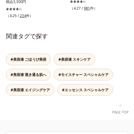
OK。「目元がカサつく、ハリがな
を重ねた肌に、濃縮エッセンスがさ
税込3,300円
すぐにメイクが始められます。*1
成されたメラニン *2 メラニンの生
い、疲れて見える・・・」目元を見
らにワンランク上のエイジングケア
（4.27 /
981
件）
乾燥など *2 角層内 *3 ちり・ほこ
成を抑え、シミ・ソバカスを防ぐ*3
てドキッとした事はありませんか？
(*)を。ハリ、ツヤを集中ケアする保
り等 *4 メイクアップ効果による
（4.25 /
234
件）
メラノサイト*4 角層まで
目元は顔の中で一番皮膚が薄く、と
湿成分・ローヤルゼリーとコラーゲ
てもデリケート。乾燥しやすく、エ
ンをリッチに配合。みずみずしい感
イジングサインが最初に出やすい部
触の美容液が角層のすみずみまで浸
関連タグで探す
分といわれています。アイケアエッ
透し、肌はもっちり、やわらか。角
センスは、メイク前にもメイクの上
層への浸透を高めるには、化粧水で
からでも24時間使える美容液です。
整えた後、保湿ジェルを使用する前
2種類のヒアルロン酸が肌の外と内
に使うのが効果的。より積極的な集
#美容液 ごほうび美容
#美容液 スキンケア
から贅沢保湿。肌に素早くなじみ、
中エイジングケアで、もっちりとし
ここちよく肌を整えます。無油分だ
た、つややかな肌に出合えます。*
#美容液 透き通る肌へ
#モイスチャー スペシャルケア
からこそ実現できたべたつかない使
年齢に応じたお手入れのこと
いごこちで、つけた瞬間から、うる
おいとハリ感のある肌へ。目元はも
#美容液 エイジングケア
#エッセンス スペシャルケア
ちろん、乾燥が気になる小鼻や口元
などにもお勧めです。