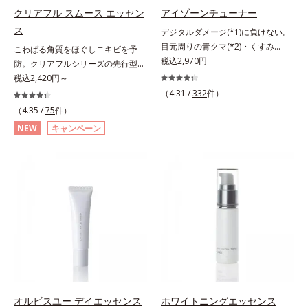
洗顔後にまろやかな感触のミルクで
クリアフル スムース エッセン
アイゾーンチューナー
やさしくふき取るだけで、ごわつき
ス
デジタルダメージ(*1)に負けない。
のない、みずみずしいやわ肌を実現
目元周りの青クマ(*2)・くすみ
こわばる角質をほぐしニキビを予
します。 * 糖化する前の古くなった
(*3)・乾燥をケアする目元用スティ
税込2,970円
防。クリアフルシリーズの先行型美
角層をふき取り、やわらかい肌を保
ック状美容液。目元周りにあらわれ
容液。くり返しニキビの根本原因と
税込2,420円～
つこと。
る青クマ(*2)・くすみ(*3)・乾燥
毛穴の両方にアプローチする、薬用
（4.31 /
332
件）
に。メイクの上からでも使える目元
ニキビスキンケア「クリアフルシリ
（4.35 /
75
件）
用スティック状美容液です。今や手
ーズ」の先行型美容液です。こわば
NEW
キャンペーン
放せない存在となったPCやスマー
った角質をやわらかくほぐし、毛穴
トフォンなどのデジタルデバイス。
詰まりの起こりにくいなめらかな肌
その液晶画面が発するブルーライト
へ。化粧水の肌なじみをサポート
を浴び続けると、目元周りには青ク
し、すっとなじむ素直な肌を目指し
マ・くすみ・乾燥が……。そこでデ
ます。またクリアフルシリーズに配
ジタルダメージの根本原因に着目
合されているのと同じ、5種の和漢
し、目元スッキリ(*4)・くすみケ
植物由来成分や「ナノVCショット
ア・ハイライト効果と、1本で3つの
カプセル」を採用。化粧水前に塗る
機能を兼ね備えた目元用美容液を開
だけの簡単ケアで、ゴワつきや肌荒
発しました。保湿成分×マッサージ
れ、ニキビを予防します。【ご使用
効果で目元の巡りをスムーズにし、
ステップ】洗顔の後、化粧水の前に
乾燥をケアして目元スッキリ。さら
お使いいただく先行型美容液です。
オルビスユー デイエッセンス
ホワイトニングエッセンス
にワイルドタイムエキス(*5)が肌の