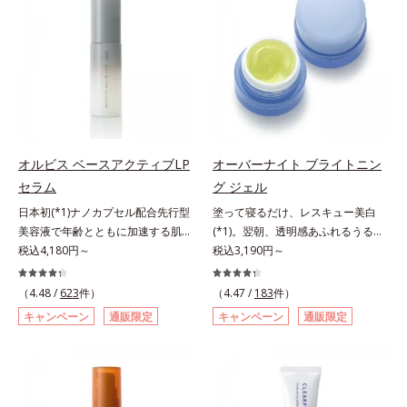
が大切だと考えました。そこで、ポ
アリン酸デカグリセリル（基剤）*5
ップサイクル（そのまま再利用する
ーラ・オルビスグループ独自の美白
角層の範囲内における自社従来品処
のではなく、商品としての価値を高
(*1)有効成分「m-ピクセノール（デ
方との比較*6 ドクダミエキス、シ
めるような加工を行う）」。不要と
クスパンテノールW）」を配合。シ
クロヘキサンジカルボン酸ビスエト
されるものを生まれ変わらせて新し
ミの原因になると考えられる“メラ
キシジグリコール（保湿）＜使用量
いパワーを引き出し、サイエンスの
ニンの塊”を居座らせない(*1)、粉砕
目安＞パール1粒程度＜ご使用ステ
力でまっさらな素肌へと導くクリー
と排出サポート(*5)の2ステップで
ップ＞洗顔料 ⇒ 化粧水 ⇒ ザ リン
ンビューティブランドです。
メラニンの蓄積を抑え、シミ・ソバ
クルセラム ⇒ 保湿液＜1商品あたり
カスを防ぎます。さらに、「アルテ
の使用回数＞通常サイズ：約90回
オルビス ベースアクティブLP
オーバーナイト ブライトニン
アネスレ(*6)」を配合し、うるおい
（1.5ヵ月程度）ラージサイズ：約
セラム
グ ジェル
に満ちた自分本来の澄み渡るような
180回（3ヵ月程度）各商品の詳し
日本初(*1)ナノカプセル配合先行型
塗って寝るだけ、レスキュー美白
透明感を目指します。手に取った
い情報は商品ページをご覧くださ
美容液で年齢とともに加速する肌悩
(*1)。翌朝、透明感あふれるうるぷ
時、なじませた時、後肌、と3段階
い。・BEAUTY夏祭りは、こちら
み(*2)にブレーキを。スキンケアの
税込4,180円～
る肌を叶える、お守り涼感ジェルパ
税込3,190円～
に変化するテクスチャーは、肌にす
打ち止め感に。年齢とともに加速す
ック。紫外線を浴びた日の夜は、ひ
ばやくなじみ、毎日の美白ケアを楽
る肌悩み(*2)にブレーキをかけ、化
んやり気持ちいいジェルでお肌をレ
しくする使いごこちを叶えました。
（4.48 /
623
件）
（4.47 /
183
件）
粧水前の土台(*3)づくりで、うるお
スキュー！ メラニンの産生指令が
*1 メラニンの蓄積を抑え、シミ・
キャンペーン
通販限定
キャンペーン
通販限定
いに満ち満ちた内側から弾むような
活発になる夜の肌環境に着目して、
ソバカスを防ぐ*2 デクスパンテノ
ハリ肌へ。化粧水は二度塗りしない
塗って眠るだけの簡単ケアで“潤白
ールW*3 これからできるシミのこ
と不安…。いろいろケアしているの
(*2)ツヤ肌”へと整える夜用ジェルパ
と*4 うるおいによる透明感のある
に、あと一歩肌悩みが晴れない…。
ックです。ぷるぷるジェルを肌にの
肌*5 ターンオーバーを促進して、
そんな大人の肌悩みにアプローチす
せると、シートマスクのようにピタ
メラニンの塊を微細化すること*6