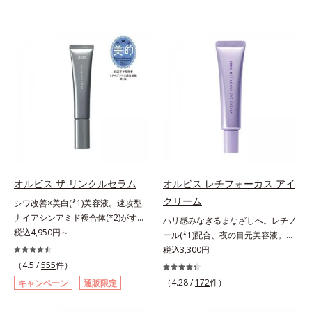
オルビス ザ リンクルセラム
オルビス レチフォーカス アイ
クリーム
シワ改善×美白(*1)美容液。速攻型
ナイアシンアミド複合体(*2)がすば
ハリ感みなぎるまなざしへ。レチノ
やく浸透(*3)。ピンと、パッと。大
税込4,950円～
ール(*1)配合、夜の目元美容液。オ
人の肌にハリ感を。シワ改善×美白
ルビスの目元技術を結集し、ハリ感
税込3,300円
(*1)美容液。ポーラ化成 研究所の独
みなぎるまなざしへ。レチノール
（4.5 /
555
件）
自研究で見出した、速攻型ナイアシ
(*1)配合の目元美容液です。目元悩
（4.28 /
172
件）
キャンペーン
通販限定
ンアミド複合体(*2)と浸透サポート
みをマルチにケアするレチノール
成分(*4)を配合。シワ改善・美白の
と、ハリ感をサポートするペプチド