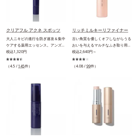
ンバー グロウプレセラム」は、オ
タつかず、みずみずしさとなめらか
ーストステップのこと*4 細胞間脂
ミ・ソバカスを防ぐ美白有効成分を
イル成分(*2)が肌に素早くなじみ、
さあふれるすこやかな肌に整えま
質に類似した構造*5 保湿成分
組み合わせた複合成分*4 グリチル
肌をやわらかくしながら角層まで浸
す。気になるスポットにご使用くだ
リチン酸2K各商品の詳しい情報は商
透。ADセラミドミックスが肌をす
さい。*1 ニキビあととは、色素沈
品ページをご覧ください。・
こやかに整え、うるおいを蓄える肌
着のある肌ではなく、ニキビが治っ
BEAUTY夏祭りは、こちら
クリアフル アクネ スポッツ
リッチミルキーリファイナー
へと導きます。洗顔後すぐに使うこ
たあとの健常な状態に戻った肌のこ
大人ニキビの進行を防ぎ速攻＆集中
古い角質を優しくオフしながらうる
とで、あとのオールインワンクリー
とです。*2 日焼けによるメラニン
ケアする薬用エッセンス。アンズ果
おいを与えるマルチなふき取り用美
ムの肌なじみを高め、うるおいとツ
の生成を抑え、シミ・ソバカスを防
汁が角層をやわらかくほぐして、毛
税込1,320円
容液。ごわつき、黄ぐすみなど、さ
税込2,640円～
ヤのある肌を叶えます。*1 肌にハ
ぐ。ニキビ・肌荒れを防ぐ。保湿ケ
穴づまりを防ぎ、薬用成分を素早く
まざまな年齢肌悩みに関わる角層の
リを与え若々しい印象*2 スクワラ
アのこと。*3 L-アスコルビン酸 2-
浸透させます。さらにイオウ、グリ
糖化。角層が糖化する前に(*)やさし
（4.5 /
145
件）
（4.08 /
99
件）
ン、トリ（カプリル酸／カプリン
グルコシド、リン酸L-アスコルビン
チルリチン酸ジカリウムがニキビ、
くほぐしてオフし、リッチなうるお
酸）グリセリル＝肌をやわらかくほ
酸Mg、3-0-エチルアスコルビン酸
肌荒れを防ぎ、すこやかな肌に整え
いを届ける、欲張りな大人のための
ぐす複合成分
ます。気になる部分にピタッと密着
角質ケアです。古くなった角層をオ
する半透明ジェルタイプです。ま
イル成分が優しくほぐしてからふき
た、メイクの上からでもご使用いた
取り、美容保湿成分のリッチメドウ
だけます。
スイートとユズセラミドがうるおい
を届けると、くもりのないクリアな
肌に。さらにうるおいをキャッチし
て蓄える水性ヴェールを肌の上に形
成することで、次に使う化粧水のな
じみがアップします。週に2～3回、