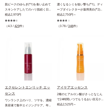
※敏感肌対象パッチテスト済（すべ
肌ピークのゆらぎ(*1)を食い止めて
濃くなるシミを狙い撃ち(*1)。ディ
キメを整え、ブライトニングフィル
ての人に皮膚刺激がおきないという
スキンケアしたてのハリ肌続く日中
ープダイレクターが薬用美白(*2)成
ター(*6)が光をコントロールして目
わけではありません）※アレルギー
用美容液。起床直後にピークを迎
税込2,970円
分を、肌の奥深く(*3)まで効かせる
税込2,750円～
元のくすみを払い、透明感のある目
テスト済＝全ての方にアレルギーが
え、夕方から夜にかけて徐々にダウ
美容液。しつこいシミの原因“詰ま
元へ整えます。メイクの上からでも
おきないということではありません
ンするハリのバイオリズムに着目し
りメラニン(*1)”の生成を抑え、透明
ＯＫだから、メイク直しのついでに
※ノンコメドジェニックテスト済＝
（4.3 /
429
件）
（3.78 /
348
件）
た、オルビスユーシリーズの日中用
感あふれる輝く肌を目指す、薬用美
スティックをササッとすべらせるだ
すべての人にコメド（ニキビのも
美容液です。クチナシエキス配合の
白(*2)美容液です。シミがある部分
けで、ほんのり血色感をONしてハ
と）ができないというわけではあり
ハリバリアエンハンサーが、肌の内
は肌のターンオーバーが低下し、メ
イライト効果も。お疲れ目元がスッ
ません
側(*2)からバリア機能にアプローチ
ラニンが肌の奥(*3)で詰まっている
キリします。スキンケアにもメイク
して、うるおいをキープ。さらに紫
状態であることに着目。肌の奥の詰
直しにも使える、デジタルデバイス
外線・近赤外線・大気汚染(*3)をカ
まりにダイレクトに働きかける処方
が手放せない私たちにぴったりのア
ットする成分を配合しており、外的
を採用しました。ディープダイレク
イテムです。*1 肌の乾燥、キメの
刺激から肌を守ります。肌の内側
ター（ヒメフウロエキス、スターフ
乱れ*2 メイク効果による*3 乾燥に
(*2)と外側、両方からのWアプロー
ルーツ葉エキス）が詰まりメラニン
よる*4 マッサージ効果による*5 乾
チでゆらぎ(*1)を食い止め、夕方に
の生成を抑制し、浸透(*4)パワーで
燥によるくすみをケアする植物性保
かけてダウンしていくハリの低下を
美白成分・速効性ビタミンC誘導体
湿成分*6 ブライトニングフィルタ
予防。朝の“ピーク肌”が長時間続き
などの成分をシミの元へ届けます。
ー（酸化チタン、シリカ、マイカ、
エクセレントエンリッチ エッ
アイケアエッセンス
ます。UVカット効果と肌をトーン
みずみずしくスーッと浸透し後肌は
酸化鉄、トリメトキシシリルジメチ
センス
2種のヒアルロン酸がさっとなじん
アップさせる効果(*4)があり、朝の
サラッとしているから、どのスキン
コン）= 仕上がり向上粉体
で24時間いつでもうるおい目元ケ
ワンランク上のハリ、ツヤを。濃縮
メイク前のスキンケアにぴったり。
ケアとも相性抜群。一年中気持ちよ
ア。メイクの上からもプラスオン
税込2,525円～
美容液で集中エイジングケア。年齢
オイルカットでベタつかないので、
く使える使用感です。*1 過剰に生