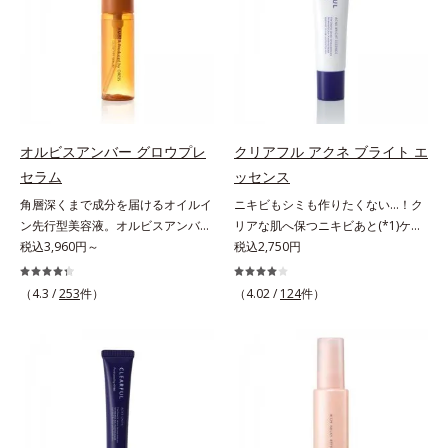
る先行型美容液です。日本初(*1)、
ッと密着。水ハリ膜が肌のうるおい
アルテアエキス配合＝保湿成分各商
毛穴約1/1000ナノサイズの極小カ
をキープしながら、やわらかさをア
品の詳しい情報は商品ページをご覧
プセルの表面は肌になじみやすい構
ップ。美白(*1)と保湿の両方にアプ
ください。・BEAUTY夏祭りは、こ
造(*4)。内包した美容成分(*5)の浸
ローチする「トラネキサム酸-
ちら
透をサポートし、角層すみずみをう
SG(*3)」、肌荒れや日焼けによる肌
るおいで満たします。さらに“うる
のほてりを予防する「グリチルリチ
おいの通り道”を作って化粧水のな
ン酸ジカリウム(*4)」など、たっぷ
オルビスアンバー グロウプレ
クリアフル アクネ ブライト エ
じみ感をUP。化粧水前に使うこと
りの保湿成分が浸透しやすい肌環境
セラム
ッセンス
で、普段の化粧水の手ごたえをより
を叶えます。はじめはピタッと密着
角層深くまで成分を届けるオイルイ
ニキビもシミも作りたくない…！ク
実感できる、しっとり整った肌状態
するテクスチャーは、肌になじむご
ン先行型美容液。オルビスアンバー
リアな肌へ保つニキビあと(*1)ケア
へ。化粧水前に2プッシュ使うだけ
とにもっちり質感に、最後はなめら
は、いつも⾃然体で美しくありたい
税込3,960円～
(*2)美容液。クリアな肌へ保つ、ニ
税込2,750円
で、うるおいのすき間にぐんぐん入
かな水膜へと3変化。普段の保湿液
と願う⼤⼈世代に寄り添うブランド
キビあと(*1)ケア(*2)美容液です。
り込み、うるおいで満ち満ちたハリ
をこのジェルにおきかえて塗って眠
です。年齢印象研究に基づいた肌サ
ニキビあとをケアしてシミを予防す
のある美肌へと整えます。*1 クチ
るだけで、うるおいながらもベタつ
（4.3 /
253
件）
（4.02 /
124
件）
イエンスで、複合的なお悩みにアプ
ることで、つるんと均一な美肌に整
ナシ果実エキス、ハトムギ種子エキ
かず、透明感のあるうるぷる肌へと
ローチ。大人世代の肌に向き合い、
えます。3種類のビタミンＣ誘導体
ス、ユズ果実エキス、水添レシチ
リカバリーします。*1 メラニンの
手軽なお手入れで賢いケアを。ライ
(*3)でシミとソバカスを防ぎ、和漢
ン、フィトステロールズ、（Ｃ１２
生成を抑え、シミ・ソバカスを防ぐ
フスタイルになじむ、若々しい印象
植物由来成分とコラーゲンでニキ
－２０）アルキルグルコシドの組み
*2 美白（メラニンの生成を抑え、
(*1)作りのサポートをします。オル
ビ・肌荒れ予防と保湿にアプローチ
合わせが初（2023年4月 Mintel社デ
シミ・ソバカスを防ぐ）と保湿のこ
ビスアンバー グロウプレセラムオ
します。こっくりテクスチャーが肌
ータベースによる当社調べ）*2 う
と*3 明るく澄んだ肌を目指す保湿
イルイン先⾏型美容液「オルビスア
の上でほぐれてするっとなじみ、ベ
るおい不足など*3 お手入れのファ
成分と、メラニンの生成を抑え、シ