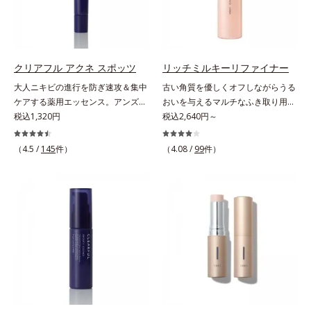
ンバー グロウプレセラム」は、オ
タつかず、みずみずしさとなめらか
ーストステップのこと*4 細胞間脂
ミ・ソバカスを防ぐ美白有効成分を
イル成分(*2)が肌に素早くなじみ、
さあふれるすこやかな肌に整えま
質に類似した構造*5 保湿成分
組み合わせた複合成分*4 グリチル
肌をやわらかくしながら角層まで浸
す。気になるスポットにご使用くだ
リチン酸2K各商品の詳しい情報は商
透。ADセラミドミックスが肌をす
さい。*1 ニキビあととは、色素沈
品ページをご覧ください。・
こやかに整え、うるおいを蓄える肌
着のある肌ではなく、ニキビが治っ
BEAUTY夏祭りは、こちら
クリアフル アクネ スポッツ
リッチミルキーリファイナー
へと導きます。洗顔後すぐに使うこ
たあとの健常な状態に戻った肌のこ
大人ニキビの進行を防ぎ速攻＆集中
古い角質を優しくオフしながらうる
とで、あとのオールインワンクリー
とです。*2 日焼けによるメラニン
ケアする薬用エッセンス。アンズ果
おいを与えるマルチなふき取り用美
ムの肌なじみを高め、うるおいとツ
の生成を抑え、シミ・ソバカスを防
汁が角層をやわらかくほぐして、毛
税込1,320円
容液。ごわつき、黄ぐすみなど、さ
税込2,640円～
ヤのある肌を叶えます。*1 肌にハ
ぐ。ニキビ・肌荒れを防ぐ。保湿ケ
穴づまりを防ぎ、薬用成分を素早く
まざまな年齢肌悩みに関わる角層の
リを与え若々しい印象*2 スクワラ
アのこと。*3 L-アスコルビン酸 2-
浸透させます。さらにイオウ、グリ
糖化。角層が糖化する前に(*)やさし
（4.5 /
145
件）
（4.08 /
99
件）
ン、トリ（カプリル酸／カプリン
グルコシド、リン酸L-アスコルビン
チルリチン酸ジカリウムがニキビ、
くほぐしてオフし、リッチなうるお
酸）グリセリル＝肌をやわらかくほ
酸Mg、3-0-エチルアスコルビン酸
肌荒れを防ぎ、すこやかな肌に整え
いを届ける、欲張りな大人のための
ぐす複合成分
ます。気になる部分にピタッと密着
角質ケアです。古くなった角層をオ
する半透明ジェルタイプです。ま
イル成分が優しくほぐしてからふき
た、メイクの上からでもご使用いた
取り、美容保湿成分のリッチメドウ
だけます。
スイートとユズセラミドがうるおい
を届けると、くもりのないクリアな
肌に。さらにうるおいをキャッチし
て蓄える水性ヴェールを肌の上に形
成することで、次に使う化粧水のな
じみがアップします。週に2～3回、