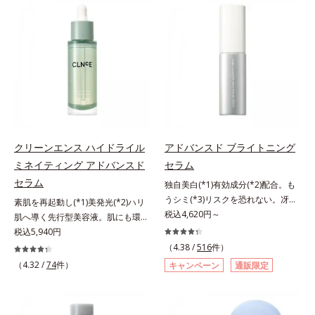
有効成分「ナイアシンアミド」の浸
(*2)の2種の成分が深いうるおいを
透スピードがアップ(*5)し、浸透し
与え、湧き上がるようなハリ感を呼
にくい大人肌の深く(*3)まで素早く
び覚まします。ハリ膜がのび広が
届けます。真皮のコラーゲン産生を
り、肌表面にピン！としたハリ感を
促進し、年齢とともに刻まれる深い
与え、さらに疑似セラミド(*3)が角
悩みのシワを改善しながら、過剰な
層の隙間に浸透(*4)。夜のスキンケ
メラニン生成を防ぎ未来のシミ・ソ
アの最後にプラスすることで乾燥に
バカスを予防します。さらに独自研
よる小ジワを目立たなくし、ハリ感
究に基づいた浸透型ハリ保湿成分
みなぎる目元を目指します。*1 レ
(*6)で大人肌にハリ感をプラス。す
チノール配合＝保湿成分*2 パルミ
クリーンエンス ハイドライル
アドバンスド ブライトニング
るっと伸び広がるテクスチャー
トイルトリペプチド－5配合＝保湿
ミネイティング アドバンスド
セラム
で、"顔全体にご使用いただける設
成分*3 ラウロイルグルタミン酸ジ
セラム
独自美白(*1)有効成分(*2)配合。も
計"。見えているシワはもちろん、
（フィトステリル/オクチルドデシ
うシミ(*3)リスクを恐れない。冴え
自分では気づきにくい死角のシワの
素肌を再起動し(*1)美発光(*2)ハリ
ル）配合＝保湿成分*4 角層まで
わたる透明美肌(*4)へ。先端肌科学
税込4,620円～
改善にも効果を発揮します。*1 メ
肌へ導く先行型美容液。肌にも環境
が導く、透明感あふれる輝き(*4)
ラニンの生成を抑え、シミ・ソバカ
にも、いいことを——。
税込5,940円
へ。今の自分の肌も未来の肌もあき
スを防ぐ*2 ナイアシンアミド（有
「CLEANENCE（クリーンエン
（4.38 /
516
件）
らめない、自分史上最高の冴えわた
効成分）、水添大豆リン脂質、フィ
ス）」が目指すのは、まっさらな素
（4.32 /
74
件）
キャンペーン
通販限定
る透明美肌(*4)を目指すには、美肌
トステロール、水（基剤）、
肌と地球へのやさしさ。間引きされ
の阻害要因となるうるおい不足やシ
BG（保湿）*3 角層まで*4 K石けん
た花や実、副産物など、本来は廃棄
ミを予防するお手入れを続けること
素地、ホホバアルコール、トリステ
されるはずだった原料や資源を「ア