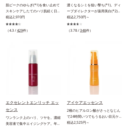
※敏感肌対象パッチテスト済（すべ
肌ピークのゆらぎ(*1)を食い止めて
濃くなるシミを狙い撃ち(*1)。ディ
キメを整え、ブライトニングフィル
ての人に皮膚刺激がおきないという
スキンケアしたてのハリ肌続く日中
ープダイレクターが薬用美白(*2)成
ター(*6)が光をコントロールして目
わけではありません）※アレルギー
用美容液。起床直後にピークを迎
税込2,970円
分を、肌の奥深く(*3)まで効かせる
税込2,750円～
元のくすみを払い、透明感のある目
テスト済＝全ての方にアレルギーが
え、夕方から夜にかけて徐々にダウ
美容液。しつこいシミの原因“詰ま
元へ整えます。メイクの上からでも
おきないということではありません
ンするハリのバイオリズムに着目し
りメラニン(*1)”の生成を抑え、透明
ＯＫだから、メイク直しのついでに
※ノンコメドジェニックテスト済＝
（4.3 /
429
件）
（3.78 /
348
件）
た、オルビスユーシリーズの日中用
感あふれる輝く肌を目指す、薬用美
スティックをササッとすべらせるだ
すべての人にコメド（ニキビのも
美容液です。クチナシエキス配合の
白(*2)美容液です。シミがある部分
けで、ほんのり血色感をONしてハ
と）ができないというわけではあり
ハリバリアエンハンサーが、肌の内
は肌のターンオーバーが低下し、メ
イライト効果も。お疲れ目元がスッ
ません
側(*2)からバリア機能にアプローチ
ラニンが肌の奥(*3)で詰まっている
キリします。スキンケアにもメイク
して、うるおいをキープ。さらに紫
状態であることに着目。肌の奥の詰
直しにも使える、デジタルデバイス
外線・近赤外線・大気汚染(*3)をカ
まりにダイレクトに働きかける処方
が手放せない私たちにぴったりのア
ットする成分を配合しており、外的
を採用しました。ディープダイレク
イテムです。*1 肌の乾燥、キメの
刺激から肌を守ります。肌の内側
ター（ヒメフウロエキス、スターフ
乱れ*2 メイク効果による*3 乾燥に
(*2)と外側、両方からのWアプロー
ルーツ葉エキス）が詰まりメラニン
よる*4 マッサージ効果による*5 乾
チでゆらぎ(*1)を食い止め、夕方に
の生成を抑制し、浸透(*4)パワーで
燥によるくすみをケアする植物性保
かけてダウンしていくハリの低下を
美白成分・速効性ビタミンC誘導体
湿成分*6 ブライトニングフィルタ
予防。朝の“ピーク肌”が長時間続き
などの成分をシミの元へ届けます。
ー（酸化チタン、シリカ、マイカ、
エクセレントエンリッチ エッ
アイケアエッセンス
ます。UVカット効果と肌をトーン
みずみずしくスーッと浸透し後肌は
酸化鉄、トリメトキシシリルジメチ
センス
2種のヒアルロン酸がさっとなじん
アップさせる効果(*4)があり、朝の
サラッとしているから、どのスキン
コン）= 仕上がり向上粉体
で24時間いつでもうるおい目元ケ
ワンランク上のハリ、ツヤを。濃縮
メイク前のスキンケアにぴったり。
ケアとも相性抜群。一年中気持ちよ
ア。メイクの上からもプラスオン
税込2,525円～
美容液で集中エイジングケア。年齢
オイルカットでベタつかないので、
く使える使用感です。*1 過剰に生