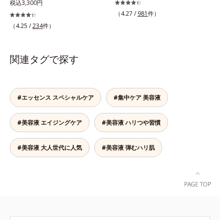
OK。「目元がカサつく、ハリがな
を重ねた肌に、濃縮エッセンスがさ
税込3,300円
すぐにメイクが始められます。*1
成されたメラニン *2 メラニンの生
い、疲れて見える・・・」目元を見
らにワンランク上のエイジングケア
（4.27 /
981
件）
乾燥など *2 角層内 *3 ちり・ほこ
成を抑え、シミ・ソバカスを防ぐ*3
てドキッとした事はありませんか？
(*)を。ハリ、ツヤを集中ケアする保
り等 *4 メイクアップ効果による
（4.25 /
234
件）
メラノサイト*4 角層まで
目元は顔の中で一番皮膚が薄く、と
湿成分・ローヤルゼリーとコラーゲ
てもデリケート。乾燥しやすく、エ
ンをリッチに配合。みずみずしい感
イジングサインが最初に出やすい部
触の美容液が角層のすみずみまで浸
関連タグで探す
分といわれています。アイケアエッ
透し、肌はもっちり、やわらか。角
センスは、メイク前にもメイクの上
層への浸透を高めるには、化粧水で
からでも24時間使える美容液です。
整えた後、保湿ジェルを使用する前
2種類のヒアルロン酸が肌の外と内
に使うのが効果的。より積極的な集
#エッセンス スペシャルケア
#集中ケア 美容液
から贅沢保湿。肌に素早くなじみ、
中エイジングケアで、もっちりとし
ここちよく肌を整えます。無油分だ
た、つややかな肌に出合えます。*
#美容液 エイジングケア
#美容液 ハリつや習慣
からこそ実現できたべたつかない使
年齢に応じたお手入れのこと
いごこちで、つけた瞬間から、うる
おいとハリ感のある肌へ。目元はも
#美容液 大人世代に人気
#美容液 弾むハリ肌
ちろん、乾燥が気になる小鼻や口元
などにもお勧めです。