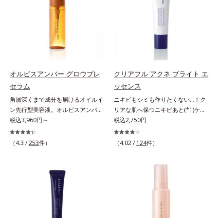
る先行型美容液です。日本初(*1)、
ッと密着。水ハリ膜が肌のうるおい
アルテアエキス配合＝保湿成分各商
毛穴約1/1000ナノサイズの極小カ
をキープしながら、やわらかさをア
品の詳しい情報は商品ページをご覧
プセルの表面は肌になじみやすい構
ップ。美白(*1)と保湿の両方にアプ
ください。・BEAUTY夏祭りは、こ
造(*4)。内包した美容成分(*5)の浸
ローチする「トラネキサム酸-
ちら
透をサポートし、角層すみずみをう
SG(*3)」、肌荒れや日焼けによる肌
るおいで満たします。さらに“うる
のほてりを予防する「グリチルリチ
おいの通り道”を作って化粧水のな
ン酸ジカリウム(*4)」など、たっぷ
オルビスアンバー グロウプレ
クリアフル アクネ ブライト エ
じみ感をUP。化粧水前に使うこと
りの保湿成分が浸透しやすい肌環境
セラム
ッセンス
で、普段の化粧水の手ごたえをより
を叶えます。はじめはピタッと密着
角層深くまで成分を届けるオイルイ
ニキビもシミも作りたくない…！ク
実感できる、しっとり整った肌状態
するテクスチャーは、肌になじむご
ン先行型美容液。オルビスアンバー
リアな肌へ保つニキビあと(*1)ケア
へ。化粧水前に2プッシュ使うだけ
とにもっちり質感に、最後はなめら
は、いつも⾃然体で美しくありたい
税込3,960円～
(*2)美容液。クリアな肌へ保つ、ニ
税込2,750円
で、うるおいのすき間にぐんぐん入
かな水膜へと3変化。普段の保湿液
と願う⼤⼈世代に寄り添うブランド
キビあと(*1)ケア(*2)美容液です。
り込み、うるおいで満ち満ちたハリ
をこのジェルにおきかえて塗って眠
です。年齢印象研究に基づいた肌サ
ニキビあとをケアしてシミを予防す
のある美肌へと整えます。*1 クチ
るだけで、うるおいながらもベタつ
（4.3 /
253
件）
（4.02 /
124
件）
イエンスで、複合的なお悩みにアプ
ることで、つるんと均一な美肌に整
ナシ果実エキス、ハトムギ種子エキ
かず、透明感のあるうるぷる肌へと
ローチ。大人世代の肌に向き合い、
えます。3種類のビタミンＣ誘導体
ス、ユズ果実エキス、水添レシチ
リカバリーします。*1 メラニンの
手軽なお手入れで賢いケアを。ライ
(*3)でシミとソバカスを防ぎ、和漢
ン、フィトステロールズ、（Ｃ１２
生成を抑え、シミ・ソバカスを防ぐ
フスタイルになじむ、若々しい印象
植物由来成分とコラーゲンでニキ
－２０）アルキルグルコシドの組み
*2 美白（メラニンの生成を抑え、
(*1)作りのサポートをします。オル
ビ・肌荒れ予防と保湿にアプローチ
合わせが初（2023年4月 Mintel社デ
シミ・ソバカスを防ぐ）と保湿のこ
ビスアンバー グロウプレセラムオ
します。こっくりテクスチャーが肌
ータベースによる当社調べ）*2 う
と*3 明るく澄んだ肌を目指す保湿
イルイン先⾏型美容液「オルビスア
の上でほぐれてするっとなじみ、ベ
るおい不足など*3 お手入れのファ
成分と、メラニンの生成を抑え、シ