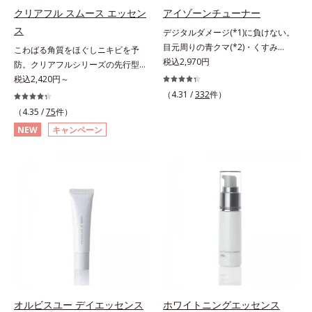
洗顔後にまろやかな感触のミルクで
クリアフル スムース エッセン
アイゾーンチューナー
やさしくふき取るだけで、ごわつき
ス
デジタルダメージ(*1)に負けない。
のない、みずみずしいやわ肌を実現
目元周りの青クマ(*2)・くすみ
こわばる角質をほぐしニキビを予
します。 * 糖化する前の古くなった
(*3)・乾燥をケアする目元用スティ
税込2,970円
防。クリアフルシリーズの先行型美
角層をふき取り、やわらかい肌を保
ック状美容液。目元周りにあらわれ
容液。くり返しニキビの根本原因と
税込2,420円～
つこと。
る青クマ(*2)・くすみ(*3)・乾燥
毛穴の両方にアプローチする、薬用
（4.31 /
332
件）
に。メイクの上からでも使える目元
ニキビスキンケア「クリアフルシリ
（4.35 /
75
件）
用スティック状美容液です。今や手
ーズ」の先行型美容液です。こわば
NEW
キャンペーン
放せない存在となったPCやスマー
った角質をやわらかくほぐし、毛穴
トフォンなどのデジタルデバイス。
詰まりの起こりにくいなめらかな肌
その液晶画面が発するブルーライト
へ。化粧水の肌なじみをサポート
を浴び続けると、目元周りには青ク
し、すっとなじむ素直な肌を目指し
マ・くすみ・乾燥が……。そこでデ
ます。またクリアフルシリーズに配
ジタルダメージの根本原因に着目
合されているのと同じ、5種の和漢
し、目元スッキリ(*4)・くすみケ
植物由来成分や「ナノVCショット
ア・ハイライト効果と、1本で3つの
カプセル」を採用。化粧水前に塗る
機能を兼ね備えた目元用美容液を開
だけの簡単ケアで、ゴワつきや肌荒
発しました。保湿成分×マッサージ
れ、ニキビを予防します。【ご使用
効果で目元の巡りをスムーズにし、
ステップ】洗顔の後、化粧水の前に
乾燥をケアして目元スッキリ。さら
お使いいただく先行型美容液です。
オルビスユー デイエッセンス
ホワイトニングエッセンス
にワイルドタイムエキス(*5)が肌の