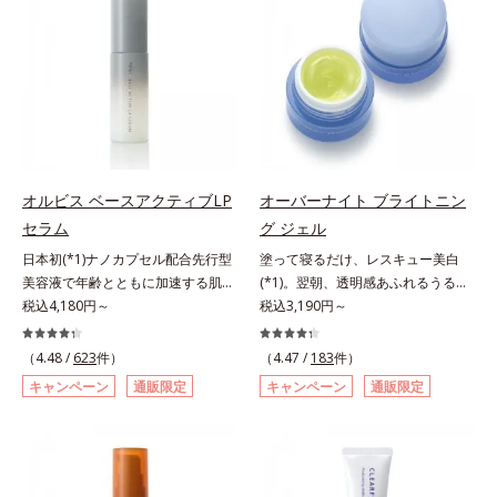
が大切だと考えました。そこで、ポ
アリン酸デカグリセリル（基剤）*5
ップサイクル（そのまま再利用する
ーラ・オルビスグループ独自の美白
角層の範囲内における自社従来品処
のではなく、商品としての価値を高
(*1)有効成分「m-ピクセノール（デ
方との比較*6 ドクダミエキス、シ
めるような加工を行う）」。不要と
クスパンテノールW）」を配合。シ
クロヘキサンジカルボン酸ビスエト
されるものを生まれ変わらせて新し
ミの原因になると考えられる“メラ
キシジグリコール（保湿）＜使用量
いパワーを引き出し、サイエンスの
ニンの塊”を居座らせない(*1)、粉砕
目安＞パール1粒程度＜ご使用ステ
力でまっさらな素肌へと導くクリー
と排出サポート(*5)の2ステップで
ップ＞洗顔料 ⇒ 化粧水 ⇒ ザ リン
ンビューティブランドです。
メラニンの蓄積を抑え、シミ・ソバ
クルセラム ⇒ 保湿液＜1商品あたり
カスを防ぎます。さらに、「アルテ
の使用回数＞通常サイズ：約90回
オルビス ベースアクティブLP
オーバーナイト ブライトニン
アネスレ(*6)」を配合し、うるおい
（1.5ヵ月程度）ラージサイズ：約
セラム
グ ジェル
に満ちた自分本来の澄み渡るような
180回（3ヵ月程度）各商品の詳し
日本初(*1)ナノカプセル配合先行型
塗って寝るだけ、レスキュー美白
透明感を目指します。手に取った
い情報は商品ページをご覧くださ
美容液で年齢とともに加速する肌悩
(*1)。翌朝、透明感あふれるうるぷ
時、なじませた時、後肌、と3段階
い。・BEAUTY夏祭りは、こちら
み(*2)にブレーキを。スキンケアの
税込4,180円～
る肌を叶える、お守り涼感ジェルパ
税込3,190円～
に変化するテクスチャーは、肌にす
打ち止め感に。年齢とともに加速す
ック。紫外線を浴びた日の夜は、ひ
ばやくなじみ、毎日の美白ケアを楽
る肌悩み(*2)にブレーキをかけ、化
んやり気持ちいいジェルでお肌をレ
しくする使いごこちを叶えました。
（4.48 /
623
件）
（4.47 /
183
件）
粧水前の土台(*3)づくりで、うるお
スキュー！ メラニンの産生指令が
*1 メラニンの蓄積を抑え、シミ・
キャンペーン
通販限定
キャンペーン
通販限定
いに満ち満ちた内側から弾むような
活発になる夜の肌環境に着目して、
ソバカスを防ぐ*2 デクスパンテノ
ハリ肌へ。化粧水は二度塗りしない
塗って眠るだけの簡単ケアで“潤白
ールW*3 これからできるシミのこ
と不安…。いろいろケアしているの
(*2)ツヤ肌”へと整える夜用ジェルパ
と*4 うるおいによる透明感のある
に、あと一歩肌悩みが晴れない…。
ックです。ぷるぷるジェルを肌にの
肌*5 ターンオーバーを促進して、
そんな大人の肌悩みにアプローチす
せると、シートマスクのようにピタ
メラニンの塊を微細化すること*6