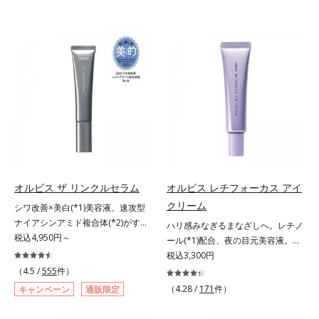
オルビス ザ リンクルセラム
オルビス レチフォーカス アイ
クリーム
シワ改善×美白(*1)美容液。速攻型
ナイアシンアミド複合体(*2)がすば
ハリ感みなぎるまなざしへ。レチノ
やく浸透(*3)。ピンと、パッと。大
税込4,950円～
ール(*1)配合、夜の目元美容液。オ
人の肌にハリ感を。シワ改善×美白
ルビスの目元技術を結集し、ハリ感
税込3,300円
(*1)美容液。ポーラ化成 研究所の独
みなぎるまなざしへ。レチノール
（4.5 /
555
件）
自研究で見出した、速攻型ナイアシ
(*1)配合の目元美容液です。目元悩
（4.28 /
171
件）
キャンペーン
通販限定
ンアミド複合体(*2)と浸透サポート
みをマルチにケアするレチノール
成分(*4)を配合。シワ改善・美白の
と、ハリ感をサポートするペプチド