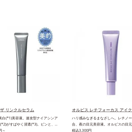
 ザ リンクルセラム
オルビス レチフォーカス アイ
美白(*1)美容液。速攻型ナイアシンア
ハリ感みなぎるまなざしへ。レチノール
*2)がすばやく浸透(*3)。ピンと、パ
合、夜の目元美容液。オルビスの目元
の肌にハリ感を。シワ改善×美白(*1)
0円～
し、ハリ感みなぎるまなざしへ。レチノ
税込3,300円