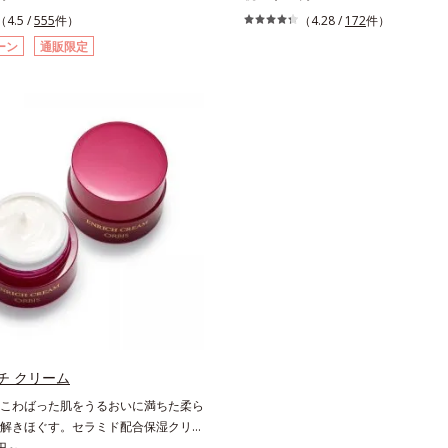
ーラ化成 研究所の独自研究で見出し
配合の目元美容液です。目元悩みをマ
（4.5 /
555
件）
（4.28 /
172
件）
ナイアシンアミド複合体(*2)と浸透サ
するレチノールと、ハリ感をサポート
ーン
通販限定
(*4)を配合。シワ改善・美白の有効成
ド(*2)の2種の成分が深いうるおいを
シンアミド」の浸透スピードがアップ
上がるようなハリ感を呼び覚まします
浸透しにくい大人肌の深く(*3)まで素早
のび広がり、肌表面にピン！としたハ
。真皮のコラーゲン産生を促進し、年
え、さらに疑似セラミド(*3)が角層
刻まれる深い悩みのシワを改善しなが
(*4)。夜のスキンケアの最後にプラ
メラニン生成を防ぎ未来のシミ・ソバ
乾燥による小ジワを目立たなくし、ハ
します。さらに独自研究に基づいた浸
る目元を目指します。*1 レチノール
湿成分(*6)で大人肌にハリ感をプラ
成分*2 パルミトイルトリペプチド－
と伸び広がるテクスチャーで、"顔全
成分*3 ラウロイルグルタミン酸ジ（
いただける設計"。見えているシワは
リル/オクチルドデシル）配合＝保湿成
自分では気づきにくい死角のシワの改
まで
を発揮します。*1 メラニンの生成を
・ソバカスを防ぐ*2 ナイアシンアミ
分）、水添大豆リン脂質、フィトステ
（基剤）、BG（保湿）*3 角層まで*4
地、ホホバアルコール、トリステアリ
チ クリーム
リセリル（基剤）*5 角層の範囲内に
こわばった肌をうるおいに満ちた柔ら
従来品処方との比較*6 ドクダミエキ
解きほぐす。セラミド配合保湿クリー
ヘキサンジカルボン酸ビスエトキシジ
い続く柔らかな肌へ整える、エイジン
0円～