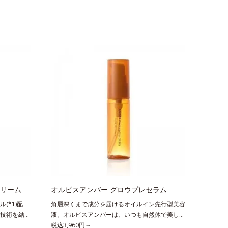
クリーム
オルビスアンバー グロウプレセラム
(*1)配
角層深くまで成分を届けるオイルイン先行型美容
技術を結集
液。オルビスアンバーは、いつも⾃然体で美しく
ール(*1)
ありたいと願う⼤⼈世代に寄り添うブランドで
税込3,960円～