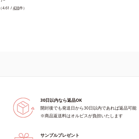
（保湿）＜使用量目安＞パール1粒程
1)保湿クリームです。塗っても塗っても
（4.61 /
438
件）
ステップ＞洗顔料 ⇒ 化粧水 ⇒ ザ リ
う肌へセラミドを届けるため、セラミ
ム ⇒ 保湿液＜1商品あたりの使用回
ナノサイズにカプセル化しました。内
イズ：約90回（1.5ヵ月程度）ラージ
保湿成分＝ローヤルゼリーエキス・浸
180回（3ヵ月程度）各商品の詳しい
ン(*2)・エラスチン(*3)とともに浸
ページをご覧ください。・BEAUTY夏
し、うるおいに満ちた状態が続く肌へ整え
ちら
に年齢肌がうるおいとともに失ってし
弾力に、モイストエンリッチコンプレ
5）がアプローチ。ベタつかずみずみず
こちでこわばった肌を解きほぐし、柔
ちりしたクリームならではの極上肌へ
*1 年齢に応じたお手入れ*2 加水分解
*3 加水分解エラスチン*4 角層内*5
キス＝肌にうるおいと柔らかさを与え
30日以内なら返品OK
開封後でも発送日から30日以内であれば返品可能
※商品返送料はオルビスが負担いたします
サンプルプレゼント