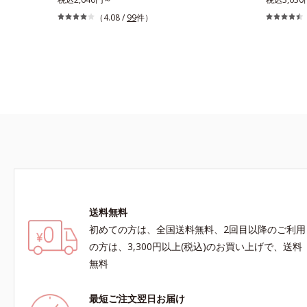
グリコール
化。角層が糖化する前に(*)やさしくほぐしてオ
グケア(*
（4.08 /
99
件）
度＜ご使用
フし、リッチなうるおいを届ける、欲張りな大人
乾いてしま
ンクルセラ
のための角質ケアです。古くなった角層をオイル
ドを極小の
数＞通常サ
成分が優しくほぐしてからふき取り、美容保湿成
包した3大
サイズ：約
分のリッチメドウスイートとユズセラミドがうる
透型コラーゲ
情報は商品
おいを届けると、くもりのないクリアな肌に。さ
透(*4)
祭りは、こ
らにうるおいをキャッチして蓄える水性ヴェール
ます。さら
を肌の上に形成することで、次に使う化粧水のな
まうハリ・
じみがアップします。週に2～3回、洗顔後にま
ックス(*
ろやかな感触のミルクでやさしくふき取るだけ
しい使いご
で、ごわつきのない、みずみずしいやわ肌を実現
らかくもっ
します。 * 糖化する前の古くなった角層をふき
導きます。
取り、やわらかい肌を保つこと。
コラーゲン
アルテアエ
送料無料
る保湿成分
初めての方は、全国送料無料、2回目以降のご利用
の方は、3,300円以上(税込)のお買い上げで、送料
無料
最短ご注文翌日お届け