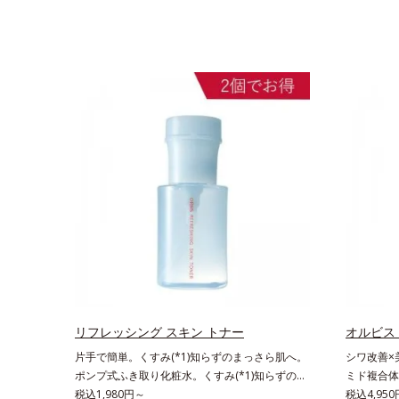
リフレッシング スキン トナー
オルビス
片手で簡単。くすみ(*1)知らずのまっさら肌へ。
シワ改善×
ポンプ式ふき取り化粧水。くすみ(*1)知らずのま
ミド複合体(
っさら肌へ。洗顔後すぐの肌に使う、ポンプ式の
税込1,980円～
ッと。大人
税込4,95