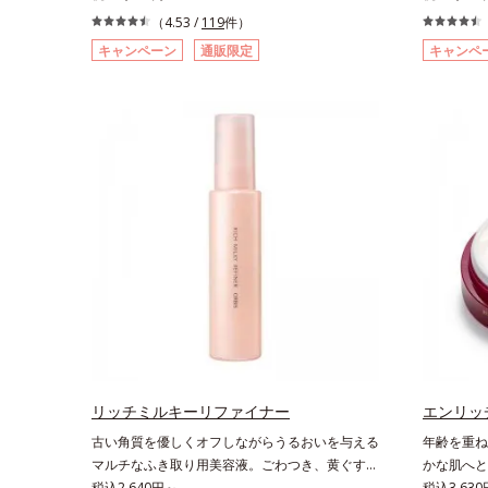
ふき取り化粧水です。ポンプ式だから簡単。片手
美容液。ポ
（4.53 /
119
件）
でぷしゅっと押すだけでコットンに含ませられま
た、速攻型
キャンペーン
通販限定
キャンペ
す。コットンで肌をふき取ると、植物由来
ポート成分
AHA(*2)が古い角質をやわらかくし、手強い汚れ
分「ナイア
も落としやすく。クイックフィット成分(*3)がほ
(*5)し、
ぐれた角層の汚れを素早くなじませ、コットンで
く届けます
除去します。話題の美容成分CICA(*4)のほか、高
齢とともに
浸透ビタミンC(*5)や高浸透セラミド(*6)配合で
ら、過剰な
肌の水分量アップ。洗顔後の肌に使うと後肌がや
カスを予防
わらかくなり、くすみ知らずのまっさら肌へ。メ
透型ハリ保
イクのり(*7)もよくなります。さわやかさ広がる
ス。するっ
シトラスハーバルの香り。*1 乾燥による*2 クエ
体にご使用
ン酸配合＝角層柔軟成分*3 イソペンチルジオー
もちろん、
ル配合＝保湿成分*4 ツボクサ葉エキス配合＝保
善にも効果
湿成分*5 パルミチン酸アスコルビルリン酸3Na
抑え、シミ
配合＝保湿成分*6 セラミドNP、セラミドNG、
ド（有効成
セラミドAP配合＝保湿成分*7 汚れを落とすこと
ロール、水
による
K石けん素
リッチミルキーリファイナー
エンリッ
ン酸デカグ
古い角質を優しくオフしながらうるおいを与える
年齢を重ね
おける自社
マルチなふき取り用美容液。ごわつき、黄ぐすみ
かな肌へと
ス、シクロ
など、さまざまな年齢肌悩みに関わる角層の糖
税込2,640円～
ム。うるお
税込3,63