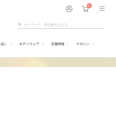
0
検
索
食品）
ボディウェア
店舗情報
マガジン