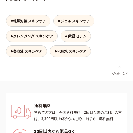
肌*5 ターンオーバーを促進して、
そんな大人の肌悩みにアプローチす
ビスアンバー グロウプレセラムオ
メラニンの塊を微細化すること*6
る先行型美容液です。日本初(*1)、
イルイン先⾏型美容液「オルビスア
アルテアエキス配合＝保湿成分各商
毛穴約1/1000ナノサイズの極小カ
ンバー グロウプレセラム」は、オ
品の詳しい情報は商品ページをご覧
#乾燥対策 スキンケア
#ジェル スキンケア
プセルの表面は肌になじみやすい構
イル成分(*2)が肌に素早くなじみ、
ください。・BEAUTY夏祭りは、こ
造(*4)。内包した美容成分(*5)の浸
肌をやわらかくしながら角層まで浸
ちら
#クレンジング スキンケア
#保湿 セラム
透をサポートし、角層すみずみをう
透。ADセラミドミックスが肌をす
るおいで満たします。さらに“うる
こやかに整え、うるおいを蓄える肌
おいの通り道”を作って化粧水のな
へと導きます。洗顔後すぐに使うこ
#美容液 スキンケア
#化粧水 スキンケア
じみ感をUP。化粧水前に使うこと
とで、あとのオールインワンクリー
で、普段の化粧水の手ごたえをより
ムの肌なじみを高め、うるおいとツ
実感できる、しっとり整った肌状態
ヤのある肌を叶えます。*1 肌にハ
へ。化粧水前に2プッシュ使うだけ
リを与え若々しい印象*2 スクワラ
で、うるおいのすき間にぐんぐん入
ン、トリ（カプリル酸／カプリン
り込み、うるおいで満ち満ちたハリ
酸）グリセリル＝肌をやわらかくほ
のある美肌へと整えます。*1 クチ
ぐす複合成分
ナシ果実エキス、ハトムギ種子エキ
送料無料
ス、ユズ果実エキス、水添レシチ
ン、フィトステロールズ、（Ｃ１２
初めての方は、全国送料無料、2回目以降のご利用の方
－２０）アルキルグルコシドの組み
は、3,300円以上(税込)のお買い上げで、送料無料
合わせが初（2023年4月 Mintel社デ
ータベースによる当社調べ）*2 う
30日以内なら返品OK