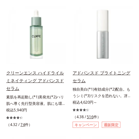
すインナーケアのセットなど、夏に
有効成分「ナイアシンアミド」の浸
おすすめしたいスペシャルなセット
透スピードがアップ(*5)し、浸透し
を多数ご用意しました。中には非売
にくい大人肌の深く(*3)まで素早く
品のマスクや、人気のヘアケアアイ
届けます。真皮のコラーゲン産生を
テムが入ったセットも。素肌をたっ
促進し、年齢とともに刻まれる深い
ぷりいたわって、暑さや紫外線に負
悩みのシワを改善しながら、過剰な
けず、夏を思いっきり楽しみましょ
メラニン生成を防ぎ未来のシミ・ソ
う！8月10日までの期間限定、お一
バカスを予防します。さらに独自研
人様各1セット限定ですが、複数セ
究に基づいた浸透型ハリ保湿成分
ットご購入いただけます。お得なこ
(*6)で大人肌にハリ感をプラス。す
の機会をどうぞお見逃しなく。各商
るっと伸び広がるテクスチャー
クリーンエンス ハイドライル
アドバンスド ブライトニング
品の詳しい情報は商品ページをご覧
で、"顔全体にご使用いただける設
ミネイティング アドバンスド
セラム
ください。・オルビスユー ドット
計"。見えているシワはもちろん、
セラム
シリーズは、こちら・オルビス ザ
自分では気づきにくい死角のシワの
独自美白(*1)有効成分(*2)配合。も
リンクルセラムは、こちら・アドバ
改善にも効果を発揮します。*1 メ
うシミ(*3)リスクを恐れない。冴え
素肌を再起動し(*1)美発光(*2)ハリ
ンスド ブライトニング セラムは、
ラニンの生成を抑え、シミ・ソバカ
わたる透明美肌(*4)へ。先端肌科学
税込4,620円～
肌へ導く先行型美容液。肌にも環境
こちら・オルビス リンクルブライ
スを防ぐ*2 ナイアシンアミド（有
が導く、透明感あふれる輝き(*4)
にも、いいことを——。
税込5,940円
トUVプロテクター Nは、こちら・
効成分）、水添大豆リン脂質、フィ
へ。今の自分の肌も未来の肌もあき
「CLEANENCE（クリーンエン
（4.38 /
516
件）
オルビスユー フォーミングウォッ
トステロール、水（基剤）、
らめない、自分史上最高の冴えわた
ス）」が目指すのは、まっさらな素
（4.32 /
74
件）
キャンペーン
通販限定
シュは、こちら・オルビス ザ クレ
BG（保湿）*3 角層まで*4 K石けん
る透明美肌(*4)を目指すには、美肌
肌と地球へのやさしさ。間引きされ
ンジング オイルは、こちら・エッ
素地、ホホバアルコール、トリステ
の阻害要因となるうるおい不足やシ
た花や実、副産物など、本来は廃棄