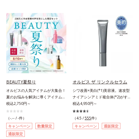
BEAUTY夏祭り
オルビス ザ リンクルセラム
オルビスの人気アイテムが大集合！
シワ改善×美白(*1)美容液。速攻型
夏のお悩みを解決に導くアイテムた
ナイアシンアミド複合体(*2)がすば
ちをお得なセットにしました。いよ
税込2,750円～
やく浸透(*3)。ピンと、パッと。大
税込4,950円～
いよ夏本番！！今年は「BEAUTY 夏
人の肌にハリ感を。シワ改善×美白
祭り」と銘打ち、毛穴、皮脂、UV
(*1)美容液。ポーラ化成 研究所の独
（-.-- / -件）
（4.5 /
555
件）
対策など、この時季のさまざまなお
自研究で見出した、速攻型ナイアシ
キャンペーン
数量限定
キャンペーン
通販限定
悩みに応えるスキンケアや、お得な
ンアミド複合体(*2)と浸透サポート
通販限定
プチシェイクのセット、美肌を目指
成分(*4)を配合。シワ改善・美白の