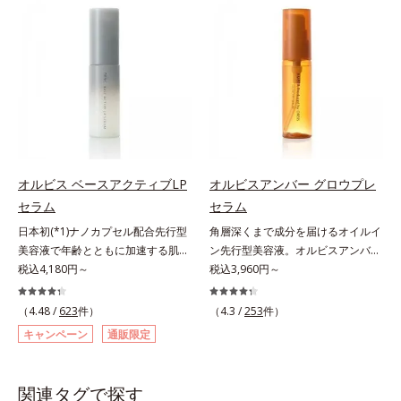
センスインヘアミルクは、こちら・
アリン酸デカグリセリル（基剤）*5
ミを予防するお手入れを続けること
されるはずだった原料や資源を「ア
オーバーナイト ブライトニング ジ
角層の範囲内における自社従来品処
が大切だと考えました。そこで、ポ
ップサイクル（そのまま再利用する
ェルは、こちら・クレンジングジェ
方との比較*6 ドクダミエキス、シ
ーラ・オルビスグループ独自の美白
のではなく、商品としての価値を高
ルは、こちら・プチシェイクは、こ
クロヘキサンジカルボン酸ビスエト
(*1)有効成分「m-ピクセノール（デ
めるような加工を行う）」。不要と
ちら・ヘルシーリードプロテイン
キシジグリコール（保湿）＜使用量
クスパンテノールW）」を配合。シ
されるものを生まれ変わらせて新し
は、こちら・コラーゲンゼリーは、
目安＞パール1粒程度＜ご使用ステ
ミの原因になると考えられる“メラ
いパワーを引き出し、サイエンスの
こちら・コラーゲン リ フォース
ップ＞洗顔料 ⇒ 化粧水 ⇒ ザ リン
ニンの塊”を居座らせない(*1)、粉砕
力でまっさらな素肌へと導くクリー
（ラ・フランス風味）は、こちら
クルセラム ⇒ 保湿液＜1商品あたり
と排出サポート(*5)の2ステップで
ンビューティブランドです。
の使用回数＞通常サイズ：約90回
メラニンの蓄積を抑え、シミ・ソバ
（1.5ヵ月程度）ラージサイズ：約
カスを防ぎます。さらに、「アルテ
オルビス ベースアクティブLP
オルビスアンバー グロウプレ
180回（3ヵ月程度）各商品の詳し
アネスレ(*6)」を配合し、うるおい
セラム
セラム
い情報は商品ページをご覧くださ
に満ちた自分本来の澄み渡るような
い。・BEAUTY夏祭りは、こちら
日本初(*1)ナノカプセル配合先行型
角層深くまで成分を届けるオイルイ
透明感を目指します。手に取った
美容液で年齢とともに加速する肌悩
ン先行型美容液。オルビスアンバー
時、なじませた時、後肌、と3段階
み(*2)にブレーキを。スキンケアの
税込4,180円～
は、いつも⾃然体で美しくありたい
税込3,960円～
に変化するテクスチャーは、肌にす
打ち止め感に。年齢とともに加速す
と願う⼤⼈世代に寄り添うブランド
ばやくなじみ、毎日の美白ケアを楽
る肌悩み(*2)にブレーキをかけ、化
です。年齢印象研究に基づいた肌サ
しくする使いごこちを叶えました。
（4.48 /
623
件）
（4.3 /
253
件）
粧水前の土台(*3)づくりで、うるお
イエンスで、複合的なお悩みにアプ
*1 メラニンの蓄積を抑え、シミ・
キャンペーン
通販限定
いに満ち満ちた内側から弾むような
ローチ。大人世代の肌に向き合い、
ソバカスを防ぐ*2 デクスパンテノ
ハリ肌へ。化粧水は二度塗りしない
手軽なお手入れで賢いケアを。ライ
ールW*3 これからできるシミのこ
と不安…。いろいろケアしているの
フスタイルになじむ、若々しい印象
と*4 うるおいによる透明感のある
関連タグで探す
に、あと一歩肌悩みが晴れない…。
(*1)作りのサポートをします。オル