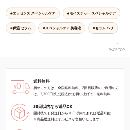
肌*5 ターンオーバーを促進して、
合わせが初（2023年4月 Mintel社デ
ビスアンバー グロウプレセラムオ
メラニンの塊を微細化すること*6
ータベースによる当社調べ）*2 う
イルイン先⾏型美容液「オルビスア
アルテアエキス配合＝保湿成分各商
るおい不足など*3 お手入れのファ
#エッセンス スペシャルケア
#モイスチャー スペシャルケア
ンバー グロウプレセラム」は、オ
品の詳しい情報は商品ページをご覧
ーストステップのこと*4 細胞間脂
イル成分(*2)が肌に素早くなじみ、
ください。・BEAUTY夏祭りは、こ
質に類似した構造*5 保湿成分
#保湿 セラム
#スペシャルケア 美容液
#セラム ハリ
肌をやわらかくしながら角層まで浸
ちら
透。ADセラミドミックスが肌をす
こやかに整え、うるおいを蓄える肌
へと導きます。洗顔後すぐに使うこ
とで、あとのオールインワンクリー
ムの肌なじみを高め、うるおいとツ
ヤのある肌を叶えます。*1 肌にハ
リを与え若々しい印象*2 スクワラ
ン、トリ（カプリル酸／カプリン
送料無料
酸）グリセリル＝肌をやわらかくほ
初めての方は、全国送料無料、2回目以降のご利用の方
ぐす複合成分
は、3,300円以上(税込)のお買い上げで、送料無料
30日以内なら返品OK
開封後でも発送日から30日以内であれば返品可能
※商品返送料はオルビスが負担いたします