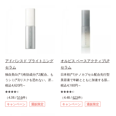
有効成分「ナイアシンアミド」の浸
た花や実、副産物など、本来は廃棄
透スピードがアップ(*5)し、浸透し
されるはずだった原料や資源を「ア
にくい大人肌の深く(*3)まで素早く
ップサイクル（そのまま再利用する
届けます。真皮のコラーゲン産生を
のではなく、商品としての価値を高
促進し、年齢とともに刻まれる深い
めるような加工を行う）」。不要と
悩みのシワを改善しながら、過剰な
されるものを生まれ変わらせて新し
メラニン生成を防ぎ未来のシミ・ソ
いパワーを引き出し、サイエンスの
バカスを予防します。さらに独自研
力でまっさらな素肌へと導くクリー
究に基づいた浸透型ハリ保湿成分
ンビューティブランドです。
(*6)で大人肌にハリ感をプラス。す
るっと伸び広がるテクスチャー
アドバンスド ブライトニング
オルビス ベースアクティブLP
で、"顔全体にご使用いただける設
セラム
セラム
計"。見えているシワはもちろん、
自分では気づきにくい死角のシワの
独自美白(*1)有効成分(*2)配合。も
日本初(*1)ナノカプセル配合先行型
改善にも効果を発揮します。*1 メ
うシミ(*3)リスクを恐れない。冴え
美容液で年齢とともに加速する肌悩
ラニンの生成を抑え、シミ・ソバカ
わたる透明美肌(*4)へ。先端肌科学
税込4,620円～
み(*2)にブレーキを。スキンケアの
税込4,180円～
スを防ぐ*2 ナイアシンアミド（有
が導く、透明感あふれる輝き(*4)
打ち止め感に。年齢とともに加速す
効成分）、水添大豆リン脂質、フィ
へ。今の自分の肌も未来の肌もあき
る肌悩み(*2)にブレーキをかけ、化
（4.38 /
516
件）
（4.48 /
623
件）
トステロール、水（基剤）、
らめない、自分史上最高の冴えわた
粧水前の土台(*3)づくりで、うるお
キャンペーン
通販限定
キャンペーン
通販限定
BG（保湿）*3 角層まで*4 K石けん
る透明美肌(*4)を目指すには、美肌
いに満ち満ちた内側から弾むような
素地、ホホバアルコール、トリステ
の阻害要因となるうるおい不足やシ
ハリ肌へ。化粧水は二度塗りしない