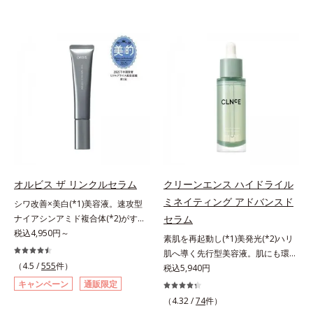
オルビス ザ リンクルセラム
クリーンエンス ハイドライル
ミネイティング アドバンスド
シワ改善×美白(*1)美容液。速攻型
ナイアシンアミド複合体(*2)がすば
セラム
やく浸透(*3)。ピンと、パッと。大
税込4,950円～
素肌を再起動し(*1)美発光(*2)ハリ
人の肌にハリ感を。シワ改善×美白
肌へ導く先行型美容液。肌にも環境
(*1)美容液。ポーラ化成 研究所の独
（4.5 /
555
件）
にも、いいことを——。
税込5,940円
自研究で見出した、速攻型ナイアシ
「CLEANENCE（クリーンエン
キャンペーン
通販限定
ンアミド複合体(*2)と浸透サポート
ス）」が目指すのは、まっさらな素
（4.32 /
74
件）
成分(*4)を配合。シワ改善・美白の
肌と地球へのやさしさ。間引きされ