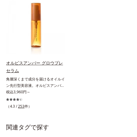
アリン酸デカグリセリル（基剤）*5
ミを予防するお手入れを続けること
と不安…。いろいろケアしているの
角層の範囲内における自社従来品処
が大切だと考えました。そこで、ポ
に、あと一歩肌悩みが晴れない…。
方との比較*6 ドクダミエキス、シ
ーラ・オルビスグループ独自の美白
そんな大人の肌悩みにアプローチす
クロヘキサンジカルボン酸ビスエト
(*1)有効成分「m-ピクセノール（デ
る先行型美容液です。日本初(*1)、
キシジグリコール（保湿）＜使用量
クスパンテノールW）」を配合。シ
毛穴約1/1000ナノサイズの極小カ
目安＞パール1粒程度＜ご使用ステ
ミの原因になると考えられる“メラ
プセルの表面は肌になじみやすい構
ップ＞洗顔料 ⇒ 化粧水 ⇒ ザ リン
ニンの塊”を居座らせない(*1)、粉砕
造(*4)。内包した美容成分(*5)の浸
クルセラム ⇒ 保湿液＜1商品あたり
と排出サポート(*5)の2ステップで
透をサポートし、角層すみずみをう
の使用回数＞通常サイズ：約90回
メラニンの蓄積を抑え、シミ・ソバ
るおいで満たします。さらに“うる
（1.5ヵ月程度）ラージサイズ：約
カスを防ぎます。さらに、「アルテ
おいの通り道”を作って化粧水のな
オルビスアンバー グロウプレ
180回（3ヵ月程度）各商品の詳し
アネスレ(*6)」を配合し、うるおい
じみ感をUP。化粧水前に使うこと
セラム
い情報は商品ページをご覧くださ
に満ちた自分本来の澄み渡るような
で、普段の化粧水の手ごたえをより
い。・BEAUTY夏祭りは、こちら
角層深くまで成分を届けるオイルイ
透明感を目指します。手に取った
実感できる、しっとり整った肌状態
ン先行型美容液。オルビスアンバー
時、なじませた時、後肌、と3段階
へ。化粧水前に2プッシュ使うだけ
は、いつも⾃然体で美しくありたい
税込3,960円～
に変化するテクスチャーは、肌にす
で、うるおいのすき間にぐんぐん入
と願う⼤⼈世代に寄り添うブランド
ばやくなじみ、毎日の美白ケアを楽
り込み、うるおいで満ち満ちたハリ
です。年齢印象研究に基づいた肌サ
しくする使いごこちを叶えました。
のある美肌へと整えます。*1 クチ
（4.3 /
253
件）
イエンスで、複合的なお悩みにアプ
*1 メラニンの蓄積を抑え、シミ・
ナシ果実エキス、ハトムギ種子エキ
ローチ。大人世代の肌に向き合い、
ソバカスを防ぐ*2 デクスパンテノ
ス、ユズ果実エキス、水添レシチ
手軽なお手入れで賢いケアを。ライ
ールW*3 これからできるシミのこ
ン、フィトステロールズ、（Ｃ１２
関連タグで探す
フスタイルになじむ、若々しい印象
と*4 うるおいによる透明感のある
－２０）アルキルグルコシドの組み
(*1)作りのサポートをします。オル