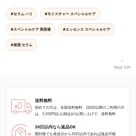
肌*5 ターンオーバーを促進して、
合わせが初（2023年4月 Mintel社デ
ビスアンバー グロウプレセラムオ
メラニンの塊を微細化すること*6
ータベースによる当社調べ）*2 う
イルイン先⾏型美容液「オルビスア
アルテアエキス配合＝保湿成分各商
るおい不足など*3 お手入れのファ
#セラム ハリ
#モイスチャー スペシャルケア
ンバー グロウプレセラム」は、オ
品の詳しい情報は商品ページをご覧
ーストステップのこと*4 細胞間脂
イル成分(*2)が肌に素早くなじみ、
ください。・BEAUTY夏祭りは、こ
質に類似した構造*5 保湿成分
#スペシャルケア 美容液
#エッセンス スペシャルケア
肌をやわらかくしながら角層まで浸
ちら
透。ADセラミドミックスが肌をす
こやかに整え、うるおいを蓄える肌
#保湿 セラム
へと導きます。洗顔後すぐに使うこ
とで、あとのオールインワンクリー
ムの肌なじみを高め、うるおいとツ
ヤのある肌を叶えます。*1 肌にハ
リを与え若々しい印象*2 スクワラ
ン、トリ（カプリル酸／カプリン
酸）グリセリル＝肌をやわらかくほ
ぐす複合成分
送料無料
初めての方は、全国送料無料、2回目以降のご利用の方
は、3,300円以上(税込)のお買い上げで、送料無料
30日以内なら返品OK
開封後でも発送日から30日以内であれば返品可能