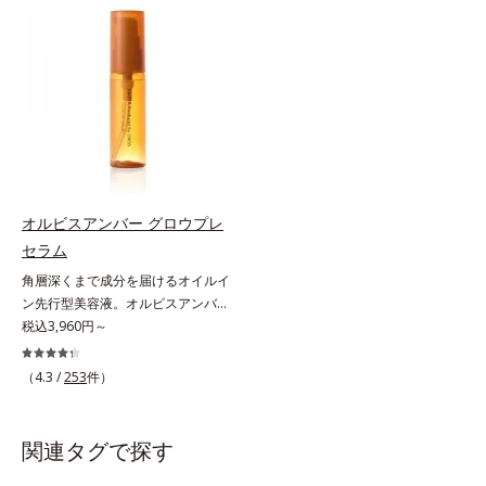
アリン酸デカグリセリル（基剤）*5
ミを予防するお手入れを続けること
と不安…。いろいろケアしているの
角層の範囲内における自社従来品処
が大切だと考えました。そこで、ポ
に、あと一歩肌悩みが晴れない…。
方との比較*6 ドクダミエキス、シ
ーラ・オルビスグループ独自の美白
そんな大人の肌悩みにアプローチす
クロヘキサンジカルボン酸ビスエト
(*1)有効成分「m-ピクセノール（デ
る先行型美容液です。日本初(*1)、
キシジグリコール（保湿）＜使用量
クスパンテノールW）」を配合。シ
毛穴約1/1000ナノサイズの極小カ
目安＞パール1粒程度＜ご使用ステ
ミの原因になると考えられる“メラ
プセルの表面は肌になじみやすい構
ップ＞洗顔料 ⇒ 化粧水 ⇒ ザ リン
ニンの塊”を居座らせない(*1)、粉砕
造(*4)。内包した美容成分(*5)の浸
クルセラム ⇒ 保湿液＜1商品あたり
と排出サポート(*5)の2ステップで
透をサポートし、角層すみずみをう
の使用回数＞通常サイズ：約90回
メラニンの蓄積を抑え、シミ・ソバ
るおいで満たします。さらに“うる
（1.5ヵ月程度）ラージサイズ：約
カスを防ぎます。さらに、「アルテ
おいの通り道”を作って化粧水のな
オルビスアンバー グロウプレ
180回（3ヵ月程度）各商品の詳し
アネスレ(*6)」を配合し、うるおい
じみ感をUP。化粧水前に使うこと
セラム
い情報は商品ページをご覧くださ
に満ちた自分本来の澄み渡るような
で、普段の化粧水の手ごたえをより
い。・BEAUTY夏祭りは、こちら
角層深くまで成分を届けるオイルイ
透明感を目指します。手に取った
実感できる、しっとり整った肌状態
ン先行型美容液。オルビスアンバー
時、なじませた時、後肌、と3段階
へ。化粧水前に2プッシュ使うだけ
は、いつも⾃然体で美しくありたい
税込3,960円～
に変化するテクスチャーは、肌にす
で、うるおいのすき間にぐんぐん入
と願う⼤⼈世代に寄り添うブランド
ばやくなじみ、毎日の美白ケアを楽
り込み、うるおいで満ち満ちたハリ
です。年齢印象研究に基づいた肌サ
しくする使いごこちを叶えました。
のある美肌へと整えます。*1 クチ
（4.3 /
253
件）
イエンスで、複合的なお悩みにアプ
*1 メラニンの蓄積を抑え、シミ・
ナシ果実エキス、ハトムギ種子エキ
ローチ。大人世代の肌に向き合い、
ソバカスを防ぐ*2 デクスパンテノ
ス、ユズ果実エキス、水添レシチ
手軽なお手入れで賢いケアを。ライ
ールW*3 これからできるシミのこ
ン、フィトステロールズ、（Ｃ１２
関連タグで探す
フスタイルになじむ、若々しい印象
と*4 うるおいによる透明感のある
－２０）アルキルグルコシドの組み
(*1)作りのサポートをします。オル