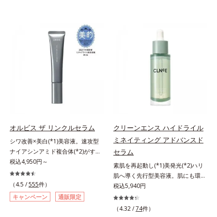
オルビス ザ リンクルセラム
クリーンエンス ハイドライル
ミネイティング アドバンスド
シワ改善×美白(*1)美容液。速攻型
ナイアシンアミド複合体(*2)がすば
セラム
やく浸透(*3)。ピンと、パッと。大
税込4,950円～
素肌を再起動し(*1)美発光(*2)ハリ
人の肌にハリ感を。シワ改善×美白
肌へ導く先行型美容液。肌にも環境
(*1)美容液。ポーラ化成 研究所の独
（4.5 /
555
件）
にも、いいことを——。
税込5,940円
自研究で見出した、速攻型ナイアシ
「CLEANENCE（クリーンエン
キャンペーン
通販限定
ンアミド複合体(*2)と浸透サポート
ス）」が目指すのは、まっさらな素
（4.32 /
74
件）
成分(*4)を配合。シワ改善・美白の
肌と地球へのやさしさ。間引きされ