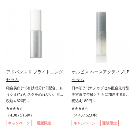
有効成分「ナイアシンアミド」の浸
た花や実、副産物など、本来は廃棄
透スピードがアップ(*5)し、浸透し
されるはずだった原料や資源を「ア
にくい大人肌の深く(*3)まで素早く
ップサイクル（そのまま再利用する
届けます。真皮のコラーゲン産生を
のではなく、商品としての価値を高
促進し、年齢とともに刻まれる深い
めるような加工を行う）」。不要と
悩みのシワを改善しながら、過剰な
されるものを生まれ変わらせて新し
メラニン生成を防ぎ未来のシミ・ソ
いパワーを引き出し、サイエンスの
バカスを予防します。さらに独自研
力でまっさらな素肌へと導くクリー
究に基づいた浸透型ハリ保湿成分
ンビューティブランドです。
(*6)で大人肌にハリ感をプラス。す
るっと伸び広がるテクスチャー
アドバンスド ブライトニング
オルビス ベースアクティブLP
で、"顔全体にご使用いただける設
セラム
セラム
計"。見えているシワはもちろん、
自分では気づきにくい死角のシワの
独自美白(*1)有効成分(*2)配合。も
日本初(*1)ナノカプセル配合先行型
改善にも効果を発揮します。*1 メ
うシミ(*3)リスクを恐れない。冴え
美容液で年齢とともに加速する肌悩
ラニンの生成を抑え、シミ・ソバカ
わたる透明美肌(*4)へ。先端肌科学
税込4,620円～
み(*2)にブレーキを。スキンケアの
税込4,180円～
スを防ぐ*2 ナイアシンアミド（有
が導く、透明感あふれる輝き(*4)
打ち止め感に。年齢とともに加速す
効成分）、水添大豆リン脂質、フィ
へ。今の自分の肌も未来の肌もあき
る肌悩み(*2)にブレーキをかけ、化
（4.38 /
516
件）
（4.48 /
623
件）
トステロール、水（基剤）、
らめない、自分史上最高の冴えわた
粧水前の土台(*3)づくりで、うるお
キャンペーン
通販限定
キャンペーン
通販限定
BG（保湿）*3 角層まで*4 K石けん
る透明美肌(*4)を目指すには、美肌
いに満ち満ちた内側から弾むような
素地、ホホバアルコール、トリステ
の阻害要因となるうるおい不足やシ
ハリ肌へ。化粧水は二度塗りしない