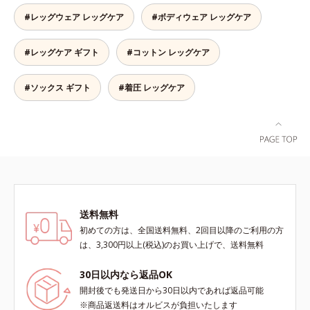
らか、ラクに動ける！よく伸びる糸
#レッグウェア レッグケア
#ボディウェア レッグケア
を使い、筋肉の動きに応じて前後の
生地を編み分けているから、着圧サ
#レッグケア ギフト
#コットン レッグケア
ポーターにありがちなキツさがあり
ません。立ち仕事でもラクに動ける
やわらかさで、着脱もしやすく快適
#ソックス ギフト
#着圧 レッグケア
です。薄手なのでパンツの下にもは
くことができ、一年中使えておトク
です。
送料無料
初めての方は、全国送料無料、2回目以降のご利用の方
は、3,300円以上(税込)のお買い上げで、送料無料
30日以内なら返品OK
開封後でも発送日から30日以内であれば返品可能
※商品返送料はオルビスが負担いたします