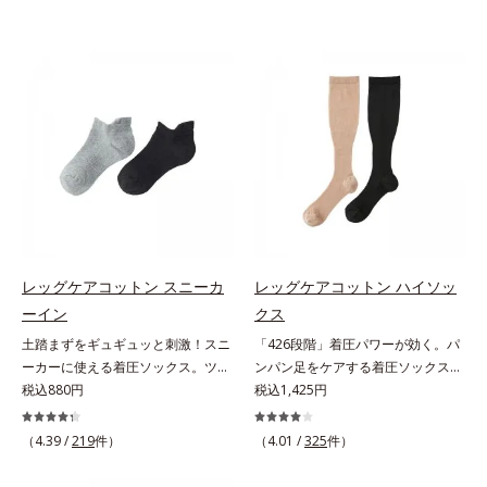
レッグケアコットン スニーカ
レッグケアコットン ハイソッ
ーイン
クス
土踏まずをギュギュッと刺激！スニ
「426段階」着圧パワーが効く。パ
ーカーに使える着圧ソックス。ツボ
ンパン足をケアする着圧ソックス。
押し効果でここちいい！スニーカー
税込880円
驚異的な「426段階」着圧で、足す
税込1,425円
に最適な、くるぶし丈の着圧ソック
っきり足指の付け根から上へ、1列
スです。土踏まず部分がリブ編み
ずつパワーが変わる426段階着圧を
（4.39 /
219
件）
（4.01 /
325
件）
で、ギュギュッとツボ押し効果を発
採用。「超細密パワー」が効く着圧
揮。歩くたびにここちよい刺激をも
ハイソックスです。やわらかい綿混