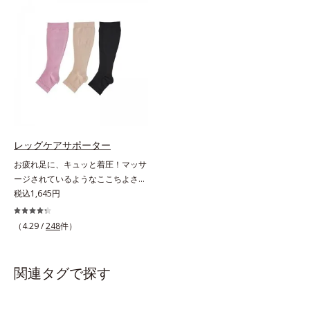
たらし、足どりも軽やか！ひざ下ソ
素材やオルビス独自の形状設計によ
ックスやニーハイソックスが苦手な
り、足への負担が少ない着圧ケアを
方にもおすすめです。靴ひもをゆる
実現。仕事中に長時間はいても苦し
めずにはけるスニーカーなどを手軽
くなりません。
にはけるのも魅力です。生地が厚ぼ
ったくないので靴ひもをゆるめずに
サッとはけ、お出かけに手間取りま
せん。
レッグケアサポーター
お疲れ足に、キュッと着圧！マッサ
ージされているようなここちよさ。
3段階着圧で、足スッキリ！足首は
税込1,645円
ギュッと引き締め、ふくらはぎに向
かうほどソフトになる「3段階着
（4.29 /
248
件）
圧」のサポーターです。まるでマッ
サージされているようなここちよさ
で、足スッキリ！を実感します。立
関連タグで探す
ち仕事の方はもちろん、飛行機や新
幹線に乗る時やオフィスの冷房対策
にもおすすめです。はきごこちやわ