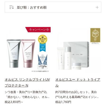
並び順
おすすめ順
オルビス リンクルブライトUV
オルビスユー ドット トライア
プロテクター N
ル
シワ改善・美白(*1) × 防御力(*2)。
約7日間分のお試しセット。美白
「焼かない」で終わらない、オルビ
(*1)も叶える最高峰(*2)エイジング
ス最高峰(*3)日焼け止め。シワ改
税込3,850円～
ケア(*3)。ハリも透明感(*4)も結果
税込1,760円