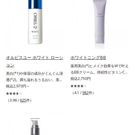
れで賢いケアを。ライフスタイルに
の底上げを図ります。さらに、シミ
上向き(*12)のハリと透明感を。効
シナジー設計で、あなたのエイジン
なじむ、若々しい印象(*2)作りのサ
と年齢の関係に着目。点在するシミ
果的なシナジー設計で、あなたのエ
グケアを応援します。*1 メラニン
ポートをします。オルビスアンバー
だけでなく、メラニンが蓄積しがち
イジングケアを応援します。*1 メ
の生成を抑え、シミ・ソバカスを防
ヴァイタルトリートメントクリーム
な年齢肌の“メラニンメタボ(*3)”に
ラニンの生成を抑え、シミ・ソバカ
ぐ（ウォッシュ除く）*2 オルビス
「オルビスアンバー ヴァイタルト
アプローチして、澄みわたる美肌を
スを防ぐ（ウォッシュを除く）*2
内スキンケアシリーズの保湿力*3
リートメントクリーム」は、1品
目指します。*1 メラニンの生成を
オルビス内スキンケアシリーズの保
年齢に応じたお手入れのこと*4 う
で、化粧水、クリーム、シワ改善・
抑え、シミ・ソバカスを防ぐ*2 年
湿力*3 年齢に応じたお手入れのこ
るおいによる*5 乾燥、ハリ・ツヤ
美白(*1)美容液、乳液・保湿液、ネ
齢を重ねた肌*3 メラニンが過剰に
と*4 剥がれずに肌に蓄積した古い
のなさ*6 乾燥による*7 保湿成分*8
ッククリーム(*3)、パックの6役を
生成する状態
角層*5 乾燥による*6 洗浄によ
ロニセラカエルレア果汁、ノバラエ
オルビスユー ホワイト ローシ
ホワイトニングBB
担い、複合的にアプローチ。Wナイ
る物理的効果*7 うるおいによる
キス配合＝うるおいを与えハリと透
ョン
薬用美白(*)とメイク効果をWで叶え
アシン(*4)によるシワ改善・シミ予
*8 乾燥、ハリ・ツヤのなさ*9
明感に満ちた肌へ導く保湿成分*9
るBBクリーム。持続性ビタミンC誘
美白(*1)や保湿の成分がぐんぐん浸
防に加え、複合成分コラーゲンコン
保湿成分*10 ロニセラカエルレア
メマツヨイグサ抽出液、スイカズラ
導体で美白しながらくすみのない軽
税込2,750円
透(*2)。満ち溢れるうるおい、美肌
プレックスSPが肌のハリを徹底サポ
果汁、ノバラエキス配合＝うるおい
エキス配合＝角層のすみずみまで水
やか美肌を長時間キープ。メイクし
がやみつきに。若々しく透明感のあ
税込2,970円～
ート。肌なじみのよいクリーム構造
を与えハリと透明感に満ちた肌へ導
分・油分を保ち、ハリ・ツヤを与え
ながら日中美白(*)効果も発揮する、
る美肌を構成する要素と、年齢肌
（4.1 /
982
件）
で角層まで保湿成分が浸透し、うる
く保湿成分*11 メマツヨイグサ抽
る保湿成分*10 気持ちのこと各商品
薬用美白BBクリームです。BBとし
(*3)のメラニン生成にアプローチし
おいをギュッと閉じ込めます。洗顔
（3.96 /
625
件）
出液、スイカズラエキス配合＝角層
の詳しい情報は商品ページをご覧く
ては珍しく、持続性ビタミンC誘導
て、明るくなめらかな肌へ導くスキ
の後、これ1品だけでマルチにケ
のすみずみまで水分・油分を保ち、
ださい。・BEAUTY夏祭りは、こち
体の配合に成功しました。“薬用美
ンケアシリーズです。「オルビスユ
ア。うるおいのベールで守られた、
ハリ・ツヤを与える保湿成分*12
ら
白美容液に色をつける”製法で生ま
ー」の理論を応用し、全方位的に肌
ハリ感のあるなめらかな肌を叶えま
気持ちのこと
れたBBだから、塗るだけで日中も
の底上げを図ります。さらに、シミ
す。*1 メラニンの生成を抑え、シ
美白効果を発揮。さらに肌のくすみ
と年齢の関係に着目。点在するシミ
ミ・ソバカスを防ぐ*2 肌にハリを