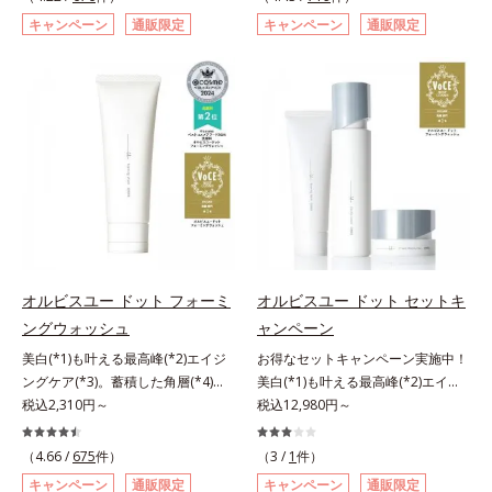
トステロール、水（基剤）、
洗顔料 ⇒ 化粧水 ⇒ 保湿液 ⇒オル
た肌科学エイジングケア(*3)シリー
エイジングケア(*3)シリーズ。オル
*1 メラニンの蓄積を抑え、シミ・
キャンペーン
通販限定
キャンペーン
通販限定
BG（保湿）*3 角層まで*4 K石けん
ビス リンクルブライトUVプロテク
ズ。オルビスユー ドットシリーズ
ビスユー ドットシリーズは、年齢
ソバカスを防ぐ*2 デクスパンテノ
素地、ホホバアルコール、トリステ
ター N各商品の詳しい情報は商品ペ
は、年齢による肌悩み一つ一つを対
による肌悩み一つ一つを対処するの
ールW*3 これからできるシミのこ
アリン酸デカグリセリル（基剤）*5
ージをご覧ください。・BEAUTY夏
処するのではなく、肌で起きている
ではなく、肌で起きていることの根
と*4 うるおいによる透明感のある
角層の範囲内における自社従来品処
祭りは、こちら
ことの根本原因に着目。加齢ととも
本原因に着目。加齢とともに現れる
肌*5 ターンオーバーを促進して、
方との比較*6 ドクダミエキス、シ
に現れる年齢サインについて研究を
年齢サインについて研究を進めたと
メラニンの塊を微細化すること*6
クロヘキサンジカルボン酸ビスエト
進めたところ、弾力感のない状態で
ころ、弾力感のない状態である「ハ
アルテアエキス配合＝保湿成分各商
キシジグリコール（保湿）＜使用量
ある「ハリのなさ」や、くすみ(*6)
リのなさ」や、くすみ(*7)などが現
品の詳しい情報は商品ページをご覧
目安＞パール1粒程度＜ご使用ステ
などが現れている状態である「透明
れている状態である「透明感のな
ください。・BEAUTY夏祭りは、こ
ップ＞洗顔料 ⇒ 化粧水 ⇒ ザ リン
感のなさ」が、大人の肌印象に大き
さ」が、大人の肌印象に大きな影響
ちら
クルセラム ⇒ 保湿液＜1商品あたり
な影響を与えていることがわかりま
を与えていることがわかりました。
の使用回数＞通常サイズ：約90回
した。そこでオルビスユー ドット
そこでオルビスユー ドットシリー
（1.5ヵ月程度）ラージサイズ：約
シリーズは美容成分(*7)として
ズは美容成分(*8)として「G.D.F.ア
オルビスユー ドット フォーミ
オルビスユー ドット セットキ
180回（3ヵ月程度）各商品の詳し
「G.D.F.アクティベーター(*8)」を
クティベーター(*9)」を配合。そし
ングウォッシュ
ャンペーン
い情報は商品ページをご覧くださ
配合。そして、従来から配合してい
て、従来から配合している美白(*1)
い。・BEAUTY夏祭りは、こちら
美白(*1)も叶える最高峰(*2)エイジ
お得なセットキャンペーン実施中！
る美白(*1)有効成分「トラネキサム
有効成分「トラネキサム酸」を配合
ングケア(*3)。蓄積した角層(*4)を
美白(*1)も叶える最高峰(*2)エイジ
酸」を配合しました。さらに、シリ
しました。さらに、シリーズ共通の
絡めとりくすみ(*5)を晴らす高密着
税込2,310円～
ングケア(*3)。ハリも透明感(*4)も
税込12,980円～
ーズ共通の美容成分「GLルートブ
美容成分「GLルートブースター
マイルドピーリング(*6)洗顔料。ハ
結果主義。年齢サイン(*5)の因子に
ースター(*9)」を配合することで、
(*10)」を配合することで、肌のふ
リも透明感(*7)も結果主義。年齢サ
着目した肌科学エイジングケア(*3)
肌のふっくら感や透明感を叶えま
っくら感や透明感を叶えます。美白
（4.66 /
675
件）
（3 /
1
件）
イン(*8)の因子に着目した肌科学エ
シリーズ。オルビスユー ドットシ
す。美白ケアしながら多角的なエイ
ケアしながら多角的なエイジングケ
キャンペーン
通販限定
キャンペーン
通販限定