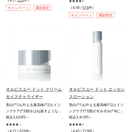
（4.5 /
555
件）
自研究で見出した、速攻型ナイアシ
重ね、落ちにくくのびのよいみずみ
角的なエイジングケアが叶うシリー
へ。今の自分の肌も未来の肌もあき
（4.38 /
516
件）
キャンペーン
通販限定
ンアミド複合体(*2)と浸透サポート
ずしいテクスチャーを追求しまし
ズに。3ステップで上向き(*10)のハ
らめない、自分史上最高の冴えわた
キャンペーン
通販限定
成分(*4)を配合。シワ改善・美白の
た。まるで美容液級のなめらかさで
リと透明感を。効果的なシナジー設
る透明美肌(*4)を目指すには、美肌
有効成分「ナイアシンアミド」の浸
肌にぴったり密着し、SPF50+・
計で、あなたのエイジングケアを応
の阻害要因となるうるおい不足やシ
透スピードがアップ(*5)し、浸透し
PA++++という高い紫外線カット力
援します。*1 メラニンの生成を抑
ミを予防するお手入れを続けること
にくい大人肌の深く(*3)まで素早く
ながら、白浮きしにくい処方に。シ
え、シミ・ソバカスを防ぐ（ウォッ
が大切だと考えました。そこで、ポ
届けます。真皮のコラーゲン産生を
ワ改善・美白を叶えながら、紫外線
シュ除く）*2 オルビス内スキンケ
ーラ・オルビスグループ独自の美白
促進し、年齢とともに刻まれる深い
を味方にしてあなたの肌を守る最高
アシリーズの保湿力*3 年齢に応じ
(*1)有効成分「m-ピクセノール（デ
悩みのシワを改善しながら、過剰な
峰顔用日焼け止めです。*1 メラニ
たお手入れのこと*4 うるおいによ
クスパンテノールW）」を配合。シ
メラニン生成を防ぎ未来のシミ・ソ
ンの生成を抑え、シミ・ソバカスを
る*5 乾燥、ハリ・ツヤのなさ
ミの原因になると考えられる“メラ
バカスを予防します。さらに独自研
防ぐ*2 化粧膜のくずれにくさ、肌
*6 乾燥による*7 保湿成分*8
ニンの塊”を居座らせない(*1)、粉砕
究に基づいた浸透型ハリ保湿成分
をうるおして保護すること*3 オル
ロニセラカエルレア果汁、ノバラエ
と排出サポート(*5)の2ステップで
(*6)で大人肌にハリ感をプラス。す
ビス内最高の紫外線カットレベル*4
キス配合＝うるおいを与えハリと透
メラニンの蓄積を抑え、シミ・ソバ
るっと伸び広がるテクスチャー
紫外線に瞬時に反応して、膜が厚く
明感に満ちた肌へ導く保湿成分*9
カスを防ぎます。さらに、「アルテ
オルビスユー ドット クリーム
オルビスユー ドット エッセン
で、"顔全体にご使用いただける設
なり始めることおよび表面に新たな
メマツヨイグサ抽出液、スイカズラ
アネスレ(*6)」を配合し、うるおい
モイスチャライザー
スローション
計"。見えているシワはもちろん、
膜ができ始めることで膜が強くくず
エキス配合＝角層のすみずみまで水
に満ちた自分本来の澄み渡るような
自分では気づきにくい死角のシワの
れにくくなり、密閉することで保湿
分・油分を保ち、ハリ・ツヤを与え
美白(*1)も叶える最高峰(*2)エイジ
美白(*1)も叶える最高峰(*2)エイジ
透明感を目指します。手に取った
改善にも効果を発揮します。*1 メ
成分を浸透促進すること（角層ま
る保湿成分*10 気持ちのことアレ
ングケア(*3)指をはね返すような弾
ングケア(*3)肌のすみずみ(*4)にし
時、なじませた時、後肌、と3段階
ラニンの生成を抑え、シミ・ソバカ
で）*5 保湿成分*6 角層まで＜使用
ルギーテスト済＝全ての方にアレル
力感が宿るハリ感 濃密フィットク
税込3,630円～
みわたるうるおい充満ローション。
税込3,410円～
に変化するテクスチャーは、肌にす
スを防ぐ*2 ナイアシンアミド（有
量目安＞大きめのパール1粒程度
ギーが起こらないということではあ
リーム。ハリも透明感(*4)も結果主
ハリも透明感(*5)も結果主義。年齢
ばやくなじみ、毎日の美白ケアを楽
効成分）、水添大豆リン脂質、フィ
※全顔使用の場合＜使用ステップ＞
りません。
義。年齢サイン(*5)の因子に着目し
サイン(*6)の因子に着目した肌科学
しくする使いごこちを叶えました。
（4.22 /
676
件）
（4.43 /
719
件）