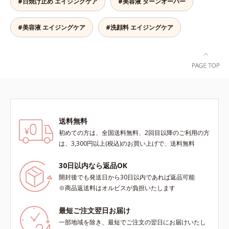
#日焼け止め エイジングケア
#美容液 ターンオーバー
の生成を抑制し、浸透(*4)パワーで
美白成分・速効性ビタミンC誘導体
などの成分をシミの元へ届けます。
#美容液 エイジングケア
#洗顔料 エイジングケア
みずみずしくスーッと浸透し後肌は
サラッとしているから、どのスキン
ケアとも相性抜群。一年中気持ちよ
く使える使用感です。*1 過剰に生
成されたメラニン *2 メラニンの生
成を抑え、シミ・ソバカスを防ぐ*3
メラノサイト*4 角層まで
送料無料
初めての方は、全国送料無料、2回目以降のご利用の方
は、3,300円以上(税込)のお買い上げで、送料無料
30日以内なら返品OK
開封後でも発送日から30日以内であれば返品可能
※商品返送料はオルビスが負担いたします
最短ご注文翌日お届け
一部地域を除き、最短でご注文の翌日にお届けいたし