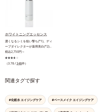
をパッと飛ばし、皮脂テカを防ぎな
だけでなく、メラニンが蓄積しがち
与え若々しい印象*3 首のうるおい
がら明るい肌を長時間キープしま
な年齢肌の“メラニンメタボ(*4)”に
ケアとして*4 ナイアシンアミド
す。これ1つで、美白美容液・日焼
アプローチして、澄みわたる美肌を
け止め・化粧下地・ファンデ―ショ
目指します。*1 メラニンの生成を
ン・コンシーラー・パウダーを兼ね
抑え、シミ・ソバカスを防ぐ*2 角
る1本6役。時短メイクが叶います。
層まで*3 年齢を重ねた肌*4 メラニ
* メラニンの生成を抑え、シミ・ソ
ンが過剰に生成する状態
ホワイトニングエッセンス
バカスを防ぐ
濃くなるシミを狙い撃ち(*1)。ディ
ープダイレクターが薬用美白(*2)成
分を、肌の奥深く(*3)まで効かせる
税込2,750円～
美容液。しつこいシミの原因“詰ま
りメラニン(*1)”の生成を抑え、透明
（3.78 /
348
件）
感あふれる輝く肌を目指す、薬用美
白(*2)美容液です。シミがある部分
は肌のターンオーバーが低下し、メ
関連タグで探す
ラニンが肌の奥(*3)で詰まっている
状態であることに着目。肌の奥の詰
まりにダイレクトに働きかける処方
を採用しました。ディープダイレク
#化粧水 エイジングケア
#ベースメイク エイジングケア
ター（ヒメフウロエキス、スターフ
ルーツ葉エキス）が詰まりメラニン