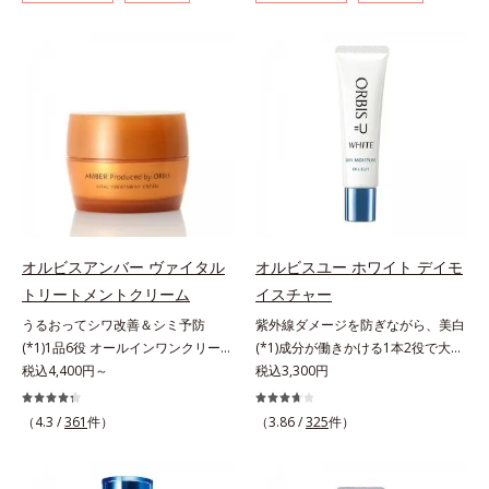
イジングケア(*3)シリーズ。オルビ
リーズは、年齢による肌悩み一つ一
ジングケアが叶うシリーズに。3ス
アが叶うシリーズに。3ステップで
スユー ドットシリーズは、年齢に
つを対処するのではなく、肌で起き
テップで上向き(*10)のハリと透明
上向き(*11)のハリと透明感を。効
よる肌悩み一つ一つを対処するので
ていることの根本原因に着目。加齢
感を。効果的なシナジー設計で、あ
果的なシナジー設計で、あなたのエ
はなく、肌で起きていることの根本
とともに現れる年齢サイン(*5)につ
なたのエイジングケアを応援しま
イジングケアを応援します。*1 メ
原因に着目。加齢とともに現れる年
いて研究を進めたところ、弾力感の
す。*1 メラニンの生成を抑え、シ
ラニンの生成を抑え、シミ・ソバカ
齢サインについて研究を進めたとこ
ない状態である「ハリのなさ」や、
ミ・ソバカスを防ぐ（ウォッシュを
スを防ぐ（ウォッシュを除く）*2
ろ、弾力感のない状態である「ハリ
くすみ(*6)などが現れている状態で
除く）*2 オルビス内スキンケアシ
オルビス内スキンケアシリーズの保
のなさ」や、くすみ(*5)などが現れ
ある「透明感のなさ」が現れること
リーズの保湿力*3 年齢に応じたお
湿力*3 年齢に応じたお手入れのこ
ている状態である「透明感のなさ」
で大人の肌印象に大きな影響を与え
手入れのこと*4 うるおいによる
と*4 角層まで*5 うるおいによ
が、大人の肌印象に大きな影響を与
ていることが分かりました。そこで
*5 乾燥、ハリ・ツヤのなさ*6
る*6 乾燥、ハリ・ツヤのなさ
えていることがわかりました。そこ
オルビスユー ドットシリーズは美
乾燥による*7 保湿成分*8 ロニ
*7 乾燥による*8 保湿成分*9
でオルビスユー ドットシリーズは
容成分(*7)として「G.D.F.アクティ
セラカエルレア果汁、ノバラエキス
ロニセラカエルレア果汁、ノバラエ
オルビスアンバー ヴァイタル
オルビスユー ホワイト デイモ
美容成分(*9)として「G.D.F.アクテ
ベーター(*8)」を配合。そして、従
配合＝うるおいを与えハリと透明感
キス配合＝うるおいを与えハリと透
トリートメントクリーム
イスチャー
ィベーター(*10)」を配合。そし
来から配合している美白有効成分
に満ちた肌へ導く保湿成分*9 メマ
明感に満ちた肌へ導く保湿成分
うるおってシワ改善＆シミ予防
紫外線ダメージを防ぎながら、美白
て、従来から配合している美白(*1)
「トラネキサム酸」を配合しまし
ツヨイグサ抽出液、スイカズラエキ
*10 メマツヨイグサ抽出液、スイ
(*1)1品6役 オールインワンクリー
(*1)成分が働きかける1本2役で大人
有効成分「トラネキサム酸」を配合
た。さらに、シリーズ共通の美容成
ス配合＝角層のすみずみまで水分・
カズラエキス配合＝角層のすみずみ
ム。オルビスアンバーは、いつも⾃
税込4,400円～
の肌を守りぬく。若々しく透明感の
税込3,300円
しました。さらに、シリーズ共通の
分(*7)「GLルートブースター(*9)」
油分を保ち、ハリ・ツヤを与える保
まで水分・油分を保ち、ハリ・ツヤ
然体で美しくありたいと願う⼤⼈世
ある美肌を構成する要素と、年齢肌
美容成分「GLルートブースター
を配合することで、肌のふっくら感
湿成分*10 気持ちのこと
を与える保湿成分*11 気持ちのこ
代に寄り添うブランドです。年齢印
(*2)のメラニン生成にアプローチし
(*11)」を配合することで、肌のふ
や透明感を叶えます。美白ケアしな
と
（4.3 /
361
件）
（3.86 /
325
件）
象研究に基づいた肌サイエンスで、
て、明るくなめらかな肌へ導くスキ
っくら感や透明感を叶えます。美白
がら多角的なエイジングケアが叶う
複合的なお悩みにアプローチ。大人
ンケアシリーズです。「オルビスユ
ケアしながら多角的なエイジングケ
シリーズに。3ステップで上向き
世代の肌に向き合い、手軽なお手入
ー」の理論を応用し、全方位的に肌
アが叶うシリーズに。3ステップで
(*10)のハリと透明感を。効果的な