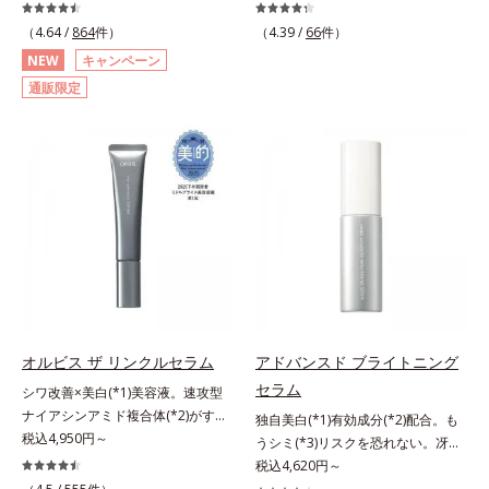
善・美白(*1) × 防御力(*2)「焼かな
主義。年齢サイン(*5)の因子に着目
い」で終わらないオルビス最高峰
した肌科学エイジングケア(*3)シリ
（4.64 /
864
件）
（4.39 /
66
件）
(*3)顔用日焼け止めです。ポーラ化
ーズ。オルビスユー ドットシリー
NEW
キャンペーン
成の独自研究による、紫外線に反応
ズは、年齢による肌悩み一つ一つを
通販限定
して強固な膜を形成する技術「瞬間
対処するのではなく、肌で起きてい
オートディフェンステクノロジー
ることの根本原因に着目。加齢とと
(*4)」を搭載。紫外線を浴びた膜が
もに現れる年齢サイン(*5)について
厚く強靭に進化することで、紫外線
研究を進めたところ、弾力感のない
が強い環境でも汗やくずれから肌を
状態である「ハリのなさ」や、くす
守り、美容成分(*5)の浸透を促進
み(*6)などが現れている状態である
(*6)します。有効成分「ナイアシン
「透明感のなさ」が現れることで大
アミド」配合。真皮のコラーゲン産
人の肌印象に大きな影響を与えてい
生を促進し今あるシワを改善。メラ
ることが分かりました。そこでオル
ニンの受け渡しを抑制することで、
ビスユー ドットシリーズは美容成
未来のシミ・ソバカスも予防しま
分(*7)として「G.D.F.アクティベー
す。今あるシワも未来のシミにもア
ター(*8)」を配合。そして、従来か
オルビス ザ リンクルセラム
アドバンスド ブライトニング
プローチ。保湿成分が日中の肌にも
ら配合している美白有効成分「トラ
セラム
シワ改善×美白(*1)美容液。速攻型
うるおいを与え、明るくなめらかな
ネキサム酸」を配合しました。さら
ナイアシンアミド複合体(*2)がすば
肌へ導きます。さらに落ちにくくす
に、シリーズ共通の美容成分(*7)
独自美白(*1)有効成分(*2)配合。も
やく浸透(*3)。ピンと、パッと。大
税込4,950円～
るとキシキシし、塗りごこちを優先
「GLルートブースター(*9)」を配合
うシミ(*3)リスクを恐れない。冴え
人の肌にハリ感を。シワ改善×美白
すると膜がくずれやすくなる日焼け
することで、肌のふっくら感や透明
わたる透明美肌(*4)へ。先端肌科学
税込4,620円～
(*1)美容液。ポーラ化成 研究所の独
止めのジレンマを解消すべく試作を
感を叶えます。美白ケアしながら多
が導く、透明感あふれる輝き(*4)