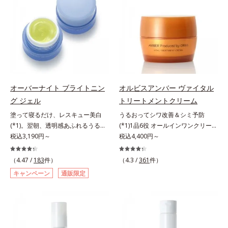
原因に着目。加齢とともに現れる年
いて研究を進めたところ、弾力感の
す。*1 メラニンの生成を抑え、シ
ラニンの生成を抑え、シミ・ソバカ
齢サインについて研究を進めたとこ
ない状態である「ハリのなさ」や、
ミ・ソバカスを防ぐ（ウォッシュを
スを防ぐ（ウォッシュを除く）*2
ろ、弾力感のない状態である「ハリ
くすみ(*6)などが現れている状態で
除く）*2 オルビス内スキンケアシ
オルビス内スキンケアシリーズの保
のなさ」や、くすみ(*5)などが現れ
ある「透明感のなさ」が現れること
リーズの保湿力*3 年齢に応じたお
湿力*3 年齢に応じたお手入れのこ
ている状態である「透明感のなさ」
で大人の肌印象に大きな影響を与え
手入れのこと*4 うるおいによる
と*4 角層まで*5 うるおいによ
が、大人の肌印象に大きな影響を与
ていることが分かりました。そこで
*5 乾燥、ハリ・ツヤのなさ*6
る*6 乾燥、ハリ・ツヤのなさ
えていることがわかりました。そこ
オルビスユー ドットシリーズは美
乾燥による*7 保湿成分*8 ロニ
*7 乾燥による*8 保湿成分*9
でオルビスユー ドットシリーズは
容成分(*7)として「G.D.F.アクティ
セラカエルレア果汁、ノバラエキス
ロニセラカエルレア果汁、ノバラエ
オーバーナイト ブライトニン
オルビスアンバー ヴァイタル
美容成分(*9)として「G.D.F.アクテ
ベーター(*8)」を配合。そして、従
配合＝うるおいを与えハリと透明感
キス配合＝うるおいを与えハリと透
グ ジェル
トリートメントクリーム
ィベーター(*10)」を配合。そし
来から配合している美白有効成分
に満ちた肌へ導く保湿成分*9 メマ
明感に満ちた肌へ導く保湿成分
塗って寝るだけ、レスキュー美白
うるおってシワ改善＆シミ予防
て、従来から配合している美白(*1)
「トラネキサム酸」を配合しまし
ツヨイグサ抽出液、スイカズラエキ
*10 メマツヨイグサ抽出液、スイ
(*1)。翌朝、透明感あふれるうるぷ
(*1)1品6役 オールインワンクリー
有効成分「トラネキサム酸」を配合
た。さらに、シリーズ共通の美容成
ス配合＝角層のすみずみまで水分・
カズラエキス配合＝角層のすみずみ
る肌を叶える、お守り涼感ジェルパ
税込3,190円～
ム。オルビスアンバーは、いつも⾃
税込4,400円～
しました。さらに、シリーズ共通の
分(*7)「GLルートブースター(*9)」
油分を保ち、ハリ・ツヤを与える保
まで水分・油分を保ち、ハリ・ツヤ
ック。紫外線を浴びた日の夜は、ひ
然体で美しくありたいと願う⼤⼈世
美容成分「GLルートブースター
を配合することで、肌のふっくら感
湿成分*10 気持ちのこと
を与える保湿成分*11 気持ちのこ
んやり気持ちいいジェルでお肌をレ
代に寄り添うブランドです。年齢印
(*11)」を配合することで、肌のふ
や透明感を叶えます。美白ケアしな
と
（4.47 /
183
件）
（4.3 /
361
件）
スキュー！ メラニンの産生指令が
象研究に基づいた肌サイエンスで、
っくら感や透明感を叶えます。美白
がら多角的なエイジングケアが叶う
キャンペーン
通販限定
活発になる夜の肌環境に着目して、
複合的なお悩みにアプローチ。大人
ケアしながら多角的なエイジングケ
シリーズに。3ステップで上向き
塗って眠るだけの簡単ケアで“潤白
世代の肌に向き合い、手軽なお手入
アが叶うシリーズに。3ステップで
(*10)のハリと透明感を。効果的な
(*2)ツヤ肌”へと整える夜用ジェルパ
れで賢いケアを。ライフスタイルに
上向き(*12)のハリと透明感を。効
シナジー設計で、あなたのエイジン
ックです。ぷるぷるジェルを肌にの
なじむ、若々しい印象(*2)作りのサ
果的なシナジー設計で、あなたのエ
グケアを応援します。*1 メラニン
せると、シートマスクのようにピタ
ポートをします。オルビスアンバー
イジングケアを応援します。*1 メ
の生成を抑え、シミ・ソバカスを防