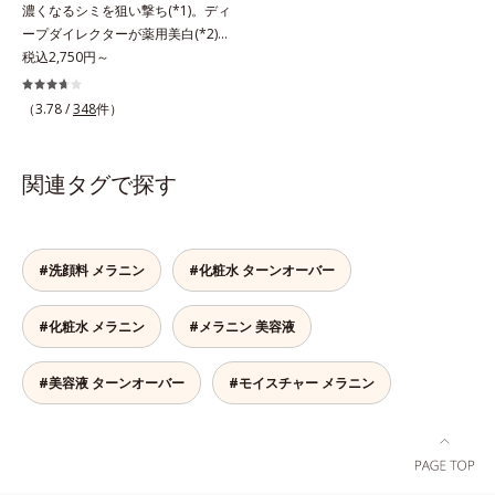
濃くなるシミを狙い撃ち(*1)。ディ
*4 うるおいによる*5 メラノサイト
ープダイレクターが薬用美白(*2)成
まで*6 シミ・ソバカスが肌表面に
分を、肌の奥深く(*3)まで効かせる
税込2,750円～
あらわれること*7 L-アスコルビン
美容液。しつこいシミの原因“詰ま
酸 2-グルコシド*8 L-アスコルビン
りメラニン(*1)”の生成を抑え、透明
（3.78 /
348
件）
酸 2-グルコシド、パウダルコ樹皮エ
感あふれる輝く肌を目指す、薬用美
キス、油溶性甘草エキス(2)*9 乾燥
白(*2)美容液です。シミがある部分
など※ウォッシュには高圧処理ビタ
は肌のターンオーバーが低下し、メ
関連タグで探す
ミンCとブライトVCコンプレックス
ラニンが肌の奥(*3)で詰まっている
は配合されていません。
状態であることに着目。肌の奥の詰
まりにダイレクトに働きかける処方
を採用しました。ディープダイレク
#洗顔料 メラニン
#化粧水 ターンオーバー
ター（ヒメフウロエキス、スターフ
ルーツ葉エキス）が詰まりメラニン
#化粧水 メラニン
#メラニン 美容液
の生成を抑制し、浸透(*4)パワーで
美白成分・速効性ビタミンC誘導体
などの成分をシミの元へ届けます。
#美容液 ターンオーバー
#モイスチャー メラニン
みずみずしくスーッと浸透し後肌は
サラッとしているから、どのスキン
ケアとも相性抜群。一年中気持ちよ
く使える使用感です。*1 過剰に生