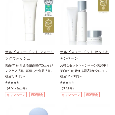
アリン酸デカグリセリル（基剤）*5
ージをご覧ください。・BEAUTY夏
処するのではなく、肌で起きている
ではなく、肌で起きていることの根
と*4 うるおいによる透明感のある
角層の範囲内における自社従来品処
祭りは、こちら
ことの根本原因に着目。加齢ととも
本原因に着目。加齢とともに現れる
肌*5 ターンオーバーを促進して、
方との比較*6 ドクダミエキス、シ
に現れる年齢サインについて研究を
年齢サインについて研究を進めたと
メラニンの塊を微細化すること*6
クロヘキサンジカルボン酸ビスエト
進めたところ、弾力感のない状態で
ころ、弾力感のない状態である「ハ
アルテアエキス配合＝保湿成分各商
キシジグリコール（保湿）＜使用量
ある「ハリのなさ」や、くすみ(*6)
リのなさ」や、くすみ(*7)などが現
品の詳しい情報は商品ページをご覧
目安＞パール1粒程度＜ご使用ステ
などが現れている状態である「透明
れている状態である「透明感のな
ください。・BEAUTY夏祭りは、こ
ップ＞洗顔料 ⇒ 化粧水 ⇒ ザ リン
感のなさ」が、大人の肌印象に大き
さ」が、大人の肌印象に大きな影響
ちら
クルセラム ⇒ 保湿液＜1商品あたり
な影響を与えていることがわかりま
を与えていることがわかりました。
の使用回数＞通常サイズ：約90回
した。そこでオルビスユー ドット
そこでオルビスユー ドットシリー
（1.5ヵ月程度）ラージサイズ：約
シリーズは美容成分(*7)として
ズは美容成分(*8)として「G.D.F.ア
オルビスユー ドット フォーミ
オルビスユー ドット セットキ
180回（3ヵ月程度）各商品の詳し
「G.D.F.アクティベーター(*8)」を
クティベーター(*9)」を配合。そし
ングウォッシュ
ャンペーン
い情報は商品ページをご覧くださ
配合。そして、従来から配合してい
て、従来から配合している美白(*1)
い。・BEAUTY夏祭りは、こちら
美白(*1)も叶える最高峰(*2)エイジ
お得なセットキャンペーン実施中！
る美白(*1)有効成分「トラネキサム
有効成分「トラネキサム酸」を配合
ングケア(*3)。蓄積した角層(*4)を
美白(*1)も叶える最高峰(*2)エイジ
酸」を配合しました。さらに、シリ
しました。さらに、シリーズ共通の
絡めとりくすみ(*5)を晴らす高密着
税込2,310円～
ングケア(*3)。ハリも透明感(*4)も
税込12,980円～
ーズ共通の美容成分「GLルートブ
美容成分「GLルートブースター
マイルドピーリング(*6)洗顔料。ハ
結果主義。年齢サイン(*5)の因子に
ースター(*9)」を配合することで、
(*10)」を配合することで、肌のふ
リも透明感(*7)も結果主義。年齢サ
着目した肌科学エイジングケア(*3)
肌のふっくら感や透明感を叶えま
っくら感や透明感を叶えます。美白
（4.66 /
675
件）
（3 /
1
件）
イン(*8)の因子に着目した肌科学エ
シリーズ。オルビスユー ドットシ
す。美白ケアしながら多角的なエイ
ケアしながら多角的なエイジングケ
キャンペーン
通販限定
キャンペーン
通販限定
イジングケア(*3)シリーズ。オルビ
リーズは、年齢による肌悩み一つ一
ジングケアが叶うシリーズに。3ス
アが叶うシリーズに。3ステップで
スユー ドットシリーズは、年齢に
つを対処するのではなく、肌で起き
テップで上向き(*10)のハリと透明
上向き(*11)のハリと透明感を。効
よる肌悩み一つ一つを対処するので
ていることの根本原因に着目。加齢
感を。効果的なシナジー設計で、あ
果的なシナジー設計で、あなたのエ
はなく、肌で起きていることの根本
とともに現れる年齢サイン(*5)につ
なたのエイジングケアを応援しま
イジングケアを応援します。*1 メ