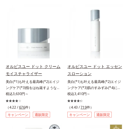
有効成分「ナイアシンアミド」の浸
肌にぴったり密着し、SPF50+・
計で、あなたのエイジングケアを応
の阻害要因となるうるおい不足やシ
透スピードがアップ(*5)し、浸透し
PA++++という高い紫外線カット力
援します。*1 メラニンの生成を抑
ミを予防するお手入れを続けること
にくい大人肌の深く(*3)まで素早く
ながら、白浮きしにくい処方に。シ
え、シミ・ソバカスを防ぐ（ウォッ
が大切だと考えました。そこで、ポ
届けます。真皮のコラーゲン産生を
ワ改善・美白を叶えながら、紫外線
シュ除く）*2 オルビス内スキンケ
ーラ・オルビスグループ独自の美白
促進し、年齢とともに刻まれる深い
を味方にしてあなたの肌を守る最高
アシリーズの保湿力*3 年齢に応じ
(*1)有効成分「m-ピクセノール（デ
悩みのシワを改善しながら、過剰な
峰顔用日焼け止めです。*1 メラニ
たお手入れのこと*4 うるおいによ
クスパンテノールW）」を配合。シ
メラニン生成を防ぎ未来のシミ・ソ
ンの生成を抑え、シミ・ソバカスを
る*5 乾燥、ハリ・ツヤのなさ
ミの原因になると考えられる“メラ
バカスを予防します。さらに独自研
防ぐ*2 化粧膜のくずれにくさ、肌
*6 乾燥による*7 保湿成分*8
ニンの塊”を居座らせない(*1)、粉砕
究に基づいた浸透型ハリ保湿成分
をうるおして保護すること*3 オル
ロニセラカエルレア果汁、ノバラエ
と排出サポート(*5)の2ステップで
(*6)で大人肌にハリ感をプラス。す
ビス内最高の紫外線カットレベル*4
キス配合＝うるおいを与えハリと透
メラニンの蓄積を抑え、シミ・ソバ
るっと伸び広がるテクスチャー
紫外線に瞬時に反応して、膜が厚く
明感に満ちた肌へ導く保湿成分*9
カスを防ぎます。さらに、「アルテ
オルビスユー ドット クリーム
オルビスユー ドット エッセン
で、"顔全体にご使用いただける設
なり始めることおよび表面に新たな
メマツヨイグサ抽出液、スイカズラ
アネスレ(*6)」を配合し、うるおい
モイスチャライザー
スローション
計"。見えているシワはもちろん、
膜ができ始めることで膜が強くくず
エキス配合＝角層のすみずみまで水
に満ちた自分本来の澄み渡るような
自分では気づきにくい死角のシワの
れにくくなり、密閉することで保湿
分・油分を保ち、ハリ・ツヤを与え
美白(*1)も叶える最高峰(*2)エイジ
美白(*1)も叶える最高峰(*2)エイジ
透明感を目指します。手に取った
改善にも効果を発揮します。*1 メ
成分を浸透促進すること（角層ま
る保湿成分*10 気持ちのことアレ
ングケア(*3)指をはね返すような弾
ングケア(*3)肌のすみずみ(*4)にし
時、なじませた時、後肌、と3段階
ラニンの生成を抑え、シミ・ソバカ
で）*5 保湿成分*6 角層まで＜使用
ルギーテスト済＝全ての方にアレル
力感が宿るハリ感 濃密フィットク
税込3,630円～
みわたるうるおい充満ローション。
税込3,410円～
に変化するテクスチャーは、肌にす
スを防ぐ*2 ナイアシンアミド（有
量目安＞大きめのパール1粒程度
ギーが起こらないということではあ
リーム。ハリも透明感(*4)も結果主
ハリも透明感(*5)も結果主義。年齢
ばやくなじみ、毎日の美白ケアを楽
効成分）、水添大豆リン脂質、フィ
※全顔使用の場合＜使用ステップ＞
りません。
義。年齢サイン(*5)の因子に着目し
サイン(*6)の因子に着目した肌科学
しくする使いごこちを叶えました。
（4.22 /
676
件）
（4.43 /
719
件）
トステロール、水（基剤）、
洗顔料 ⇒ 化粧水 ⇒ 保湿液 ⇒オル
た肌科学エイジングケア(*3)シリー
エイジングケア(*3)シリーズ。オル
*1 メラニンの蓄積を抑え、シミ・
キャンペーン
通販限定
キャンペーン
通販限定
BG（保湿）*3 角層まで*4 K石けん
ビス リンクルブライトUVプロテク
ズ。オルビスユー ドットシリーズ
ビスユー ドットシリーズは、年齢
ソバカスを防ぐ*2 デクスパンテノ
素地、ホホバアルコール、トリステ
ター N各商品の詳しい情報は商品ペ
は、年齢による肌悩み一つ一つを対
による肌悩み一つ一つを対処するの
ールW*3 これからできるシミのこ