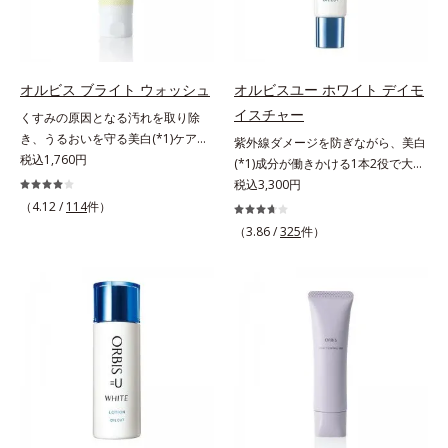
する原因を引き起こしていることが
ミ・ソバカスを防ぐ美白有効成分を
た。そこでオルビス ブライト シリ
わかりました。そこでオルビス ブ
組み合わせた複合成分*4 グリチル
ーズは「メラニンにじみ」に着目し
ライト シリーズは「メラニンにじ
リチン酸2K各商品の詳しい情報は商
て「高圧処理ビタミンC(*7)」を採
み」に着目して「高圧処理ビタミン
品ページをご覧ください。・
用。肌奥(*6)まで浸透し、シミやソ
C(*8)」を採用。肌奥(*6)まで浸透
BEAUTY夏祭りは、こちら
オルビス ブライト ウォッシュ
オルビスユー ホワイト デイモ
バカスの原因となるメラニンの生成
し、シミやソバカスの原因となるメ
イスチャー
くすみの原因となる汚れを取り除
を食い止めます。またオルビス独自
ラニンの生成を食い止めます。また
き、うるおいを守る美白(*1)ケアシ
紫外線ダメージを防ぎながら、美白
成分の「ブライトVCコンプレック
オルビス独自成分の「ブライトVC
リーズの洗顔料。業界初(*2)知見
税込1,760円
(*1)成分が働きかける1本2役で大人
ス(*8)」が、透明感を阻害する原因
コンプレックス(*9)」が、透明感を
「メラニンの第三のルート」である
の肌を守りぬく。若々しく透明感の
税込3,300円
(*9)にアプローチします。さらに肌
阻害する原因(*10)にアプローチし
「横のひろがり」に着目して、全方
ある美肌を構成する要素と、年齢肌
（4.12 /
114
件）
表面のなめらかさやみずみずしさを
ます。さらに肌表面のなめらかさや
位から透明肌(*3)を目指すブライト
(*2)のメラニン生成にアプローチし
サポートするために、肌荒れ防止有
みずみずしさをサポートするため
（3.86 /
325
件）
ニングケア(*4)シリーズです。受け
て、明るくなめらかな肌へ導くスキ
効成分と速効性と持続性、2種の保
に、肌荒れ防止有効成分と速効性と
てしまった紫外線ダメージをきっか
ンケアシリーズです。「オルビスユ
湿成分も配合し、透明感を包括的に
持続性、2種の保湿成分も配合し、
けに、肌深く(*5)では「メラニンに
ー」の理論を応用し、全方位的に肌
サポート。全方位ケアのアプローチ
透明感を包括的にサポート。全方位
じみ(*6)」が発現。シミやそばかす
の底上げを図ります。さらに、シミ
によって、肌本来の輝きを生かして
ケアのアプローチによって、肌本来
という「点」だけでなく、透明感の
と年齢の関係に着目。点在するシミ
澄み渡る、輝き透明肌を叶えます。
の輝きを生かして澄み渡る、輝き透
なさなどの「面」での透明感を阻害
だけでなく、メラニンが蓄積しがち
L＝さっぱりタイプ（脂性肌～普通
明肌を叶えます。L＝さっぱりタイ
する原因を引き起こしていることが
な年齢肌の“メラニンメタボ(*3)”に
肌）M＝しっとりタイプ（普通肌～
プ（脂性肌～普通肌）M＝しっとり
わかりました。そこでオルビス ブ
アプローチして、澄みわたる美肌を
乾性肌）*1 シミ・ソバカスが肌表
タイプ（普通肌～乾性肌）*1 γ－グ
ライト シリーズは「メラニンにじ
目指します。*1 メラニンの生成を
面にあらわれること*2 メラニンの
ルタミン酸ポリペプチド、２－メタ
み」に着目して「高圧処理ビタミン
抑え、シミ・ソバカスを防ぐ*2 年
生成を抑え、シミ・ソバカスを防ぐ
クリロイルオキシエチルホスホリル