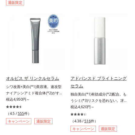
通販限定
して強固な膜を形成する技術「瞬間
対処するのではなく、肌で起きてい
オートディフェンステクノロジー
ることの根本原因に着目。加齢とと
(*4)」を搭載。紫外線を浴びた膜が
もに現れる年齢サイン(*5)について
厚く強靭に進化することで、紫外線
研究を進めたところ、弾力感のない
が強い環境でも汗やくずれから肌を
状態である「ハリのなさ」や、くす
守り、美容成分(*5)の浸透を促進
み(*6)などが現れている状態である
(*6)します。有効成分「ナイアシン
「透明感のなさ」が現れることで大
アミド」配合。真皮のコラーゲン産
人の肌印象に大きな影響を与えてい
生を促進し今あるシワを改善。メラ
ることが分かりました。そこでオル
ニンの受け渡しを抑制することで、
ビスユー ドットシリーズは美容成
未来のシミ・ソバカスも予防しま
分(*7)として「G.D.F.アクティベー
す。今あるシワも未来のシミにもア
ター(*8)」を配合。そして、従来か
オルビス ザ リンクルセラム
アドバンスド ブライトニング
プローチ。保湿成分が日中の肌にも
ら配合している美白有効成分「トラ
セラム
シワ改善×美白(*1)美容液。速攻型
うるおいを与え、明るくなめらかな
ネキサム酸」を配合しました。さら
ナイアシンアミド複合体(*2)がすば
肌へ導きます。さらに落ちにくくす
に、シリーズ共通の美容成分(*7)
独自美白(*1)有効成分(*2)配合。も
やく浸透(*3)。ピンと、パッと。大
税込4,950円～
るとキシキシし、塗りごこちを優先
「GLルートブースター(*9)」を配合
うシミ(*3)リスクを恐れない。冴え
人の肌にハリ感を。シワ改善×美白
すると膜がくずれやすくなる日焼け
することで、肌のふっくら感や透明
わたる透明美肌(*4)へ。先端肌科学
税込4,620円～
(*1)美容液。ポーラ化成 研究所の独
止めのジレンマを解消すべく試作を
感を叶えます。美白ケアしながら多
が導く、透明感あふれる輝き(*4)
（4.5 /
555
件）
自研究で見出した、速攻型ナイアシ
重ね、落ちにくくのびのよいみずみ
角的なエイジングケアが叶うシリー
へ。今の自分の肌も未来の肌もあき
（4.38 /
516
件）
キャンペーン
通販限定
ンアミド複合体(*2)と浸透サポート
ずしいテクスチャーを追求しまし
ズに。3ステップで上向き(*10)のハ
らめない、自分史上最高の冴えわた
キャンペーン
通販限定
成分(*4)を配合。シワ改善・美白の
た。まるで美容液級のなめらかさで
リと透明感を。効果的なシナジー設
る透明美肌(*4)を目指すには、美肌