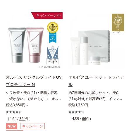
オルビス リンクルブライトUV
オルビスユー ドット トライア
プロテクター N
ル
シワ改善・美白(*1) × 防御力(*2)。
約7日間分のお試しセット。美白
「焼かない」で終わらない、オルビ
(*1)も叶える最高峰(*2)エイジング
ス最高峰(*3)日焼け止め。シワ改
税込3,850円～
ケア(*3)。ハリも透明感(*4)も結果
税込1,760円
善・美白(*1) × 防御力(*2)「焼かな
主義。年齢サイン(*5)の因子に着目
い」で終わらないオルビス最高峰
した肌科学エイジングケア(*3)シリ
（4.64 /
864
件）
（4.39 /
66
件）
(*3)顔用日焼け止めです。ポーラ化
ーズ。オルビスユー ドットシリー
NEW
キャンペーン
成の独自研究による、紫外線に反応
ズは、年齢による肌悩み一つ一つを