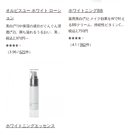
C(*7)」を採用。肌奥(*5)まで浸透
齢を重ねた肌*3 メラニンが過剰に
*3 うるおいにより透明感のある肌
コリン・メタクリル酸ブチル共重合
し、シミやソバカスの原因となるメ
生成する状態
*4 日本化粧品業界で初めてメラニ
オルビスユー ホワイト ローシ
ホワイトニングBB
体液*2 メラニンの生成を抑え、シ
ラニンの生成を食い止めます。また
ンの第三のルートに着目し、日本放
ミ・ソバカスを防ぐ*3 日本化粧品
ョン
薬用美白(*)とメイク効果をWで叶え
オルビス独自成分の「ブライトVC
射線影響学会第53回大会で2010年
業界で初めてメラニンの第三のルー
るBBクリーム。持続性ビタミンC誘
美白(*1)や保湿の成分がぐんぐん浸
コンプレックス(*8)」が、透明感を
10月に初めて発表したこと*5 うる
トに着目し、日本放射線影響学会第
導体で美白しながらくすみのない軽
税込2,750円
透(*2)。満ち溢れるうるおい、美肌
阻害する原因(*9)にアプローチしま
おいによる*6 メラノサイトまで*7
53回大会で2010年10月に初めて発
やか美肌を長時間キープ。メイクし
がやみつきに。若々しく透明感のあ
税込2,970円～
す。さらに肌表面のなめらかさやみ
L-アスコルビン酸 2-グルコシド*8
表したこと*4 うるおいにより透明
ながら日中美白(*)効果も発揮する、
る美肌を構成する要素と、年齢肌
ずみずしさをサポートするために、
（4.1 /
982
件）
L-アスコルビン酸 2-グルコシド、パ
感のある肌*5 うるおいによる*6 メ
薬用美白BBクリームです。BBとし
(*3)のメラニン生成にアプローチし
肌荒れ防止有効成分と速効性と持続
（3.96 /
625
件）
ウダルコ樹皮エキス、油溶性甘草エ
ラノサイトまで*7 シミ・ソバカス
ては珍しく、持続性ビタミンC誘導
て、明るくなめらかな肌へ導くスキ
性、2種の保湿成分も配合し、透明
キス(2)*9 乾燥など
が肌表面にあらわれること*8 L-ア
体の配合に成功しました。“薬用美
ンケアシリーズです。「オルビスユ
感を包括的にサポート。全方位ケア
スコルビン酸 2-グルコシド*9 L-ア
白美容液に色をつける”製法で生ま
ー」の理論を応用し、全方位的に肌
のアプローチによって、肌本来の輝
スコルビン酸 2-グルコシド、パウダ
れたBBだから、塗るだけで日中も
の底上げを図ります。さらに、シミ
きを生かして澄み渡る、輝き透明肌
ルコ樹皮エキス、油溶性甘草エキス
美白効果を発揮。さらに肌のくすみ
と年齢の関係に着目。点在するシミ
を叶えます。L＝さっぱりタイプ
(2)*10 乾燥など
をパッと飛ばし、皮脂テカを防ぎな
だけでなく、メラニンが蓄積しがち
（脂性肌～普通肌）M＝しっとりタ
がら明るい肌を長時間キープしま
な年齢肌の“メラニンメタボ(*4)”に
イプ（普通肌～乾性肌）*1 メラニ
す。これ1つで、美白美容液・日焼
アプローチして、澄みわたる美肌を
ンの生成を抑え、シミ・ソバカスを
け止め・化粧下地・ファンデ―ショ
目指します。*1 メラニンの生成を
防ぐ*2 日本化粧品業界で初めてメ
ン・コンシーラー・パウダーを兼ね
抑え、シミ・ソバカスを防ぐ*2 角
ラニンの第三のルートに着目し、日
る1本6役。時短メイクが叶います。
層まで*3 年齢を重ねた肌*4 メラニ
本放射線影響学会第53回大会で
* メラニンの生成を抑え、シミ・ソ
ンが過剰に生成する状態
2010年10月に初めて発表したこと
ホワイトニングエッセンス
バカスを防ぐ
*3 うるおいにより透明感のある肌