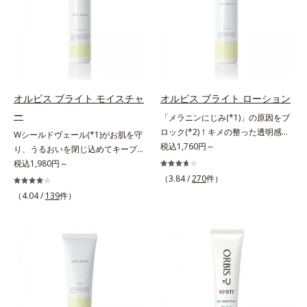
ッと密着。水ハリ膜が肌のうるおい
ヴァイタルトリートメントクリーム
ラニンの生成を抑え、シミ・ソバカ
ぐ（ウォッシュ除く）*2 オルビス
をキープしながら、やわらかさをア
「オルビスアンバー ヴァイタルト
スを防ぐ（ウォッシュを除く）*2
内スキンケアシリーズの保湿力*3
ップ。美白(*1)と保湿の両方にアプ
リートメントクリーム」は、1品
オルビス内スキンケアシリーズの保
年齢に応じたお手入れのこと*4 う
ローチする「トラネキサム酸-
で、化粧水、クリーム、シワ改善・
湿力*3 年齢に応じたお手入れのこ
るおいによる*5 乾燥、ハリ・ツヤ
SG(*3)」、肌荒れや日焼けによる肌
美白(*1)美容液、乳液・保湿液、ネ
と*4 剥がれずに肌に蓄積した古い
のなさ*6 乾燥による*7 保湿成分*8
のほてりを予防する「グリチルリチ
ッククリーム(*3)、パックの6役を
角層*5 乾燥による*6 洗浄によ
ロニセラカエルレア果汁、ノバラエ
ン酸ジカリウム(*4)」など、たっぷ
担い、複合的にアプローチ。Wナイ
る物理的効果*7 うるおいによる
キス配合＝うるおいを与えハリと透
オルビス ブライト モイスチャ
オルビス ブライト ローション
りの保湿成分が浸透しやすい肌環境
アシン(*4)によるシワ改善・シミ予
*8 乾燥、ハリ・ツヤのなさ*9
明感に満ちた肌へ導く保湿成分*9
ー
「メラニンにじみ(*1)」の原因をブ
を叶えます。はじめはピタッと密着
防に加え、複合成分コラーゲンコン
保湿成分*10 ロニセラカエルレア
メマツヨイグサ抽出液、スイカズラ
ロック(*2)！キメの整った透明感
Wシールドヴェール(*1)がお肌を守
するテクスチャーは、肌になじむご
プレックスSPが肌のハリを徹底サポ
果汁、ノバラエキス配合＝うるおい
エキス配合＝角層のすみずみまで水
(*3)のある肌印象へ導く美白(*2)化
税込1,760円～
り、うるおいを閉じ込めてキープす
とにもっちり質感に、最後はなめら
ート。肌なじみのよいクリーム構造
を与えハリと透明感に満ちた肌へ導
分・油分を保ち、ハリ・ツヤを与え
粧水。業界初(*4)知見「メラニンの
る美白(*2)保湿液。業界初(*3)知見
税込1,980円～
かな水膜へと3変化。普段の保湿液
で角層まで保湿成分が浸透し、うる
く保湿成分*11 メマツヨイグサ抽
る保湿成分*10 気持ちのこと各商品
第三のルート」である「横のひろが
「メラニンの第三のルート」である
をこのジェルにおきかえて塗って眠
おいをギュッと閉じ込めます。洗顔
（3.84 /
270
件）
出液、スイカズラエキス配合＝角層
の詳しい情報は商品ページをご覧く
り」に着目して、全方位から透明肌
「横のひろがり」に着目して、全方
るだけで、うるおいながらもベタつ
の後、これ1品だけでマルチにケ
のすみずみまで水分・油分を保ち、
ださい。・BEAUTY夏祭りは、こち
（4.04 /
139
件）
を目指すブライトニングケア(*5)シ
位から透明肌(*4)を目指すブライト
かず、透明感のあるうるぷる肌へと
ア。うるおいのベールで守られた、
ハリ・ツヤを与える保湿成分*12
ら
リーズです。受けてしまった紫外線
ニングケア(*5)シリーズです。受け
リカバリーします。*1 メラニンの
ハリ感のあるなめらかな肌を叶えま
気持ちのこと
ダメージをきっかけに、肌深く(*6)
てしまった紫外線ダメージをきっか
生成を抑え、シミ・ソバカスを防ぐ
す。*1 メラニンの生成を抑え、シ
では「メラニンにじみ(*1)」が発
けに、肌深く(*6)では「メラニンに
*2 美白（メラニンの生成を抑え、
ミ・ソバカスを防ぐ*2 肌にハリを
現。シミやそばかすという「点」だ
じみ(*7)」が発現。シミやそばかす
シミ・ソバカスを防ぐ）と保湿のこ
与え若々しい印象*3 首のうるおい
けでなく、透明感のなさなどの
という「点」だけでなく、透明感の
と*3 明るく澄んだ肌を目指す保湿
ケアとして*4 ナイアシンアミド
「面」での透明感を阻害する原因を
なさなどの「面」での透明感を阻害
成分と、メラニンの生成を抑え、シ
引き起こしていることがわかりまし