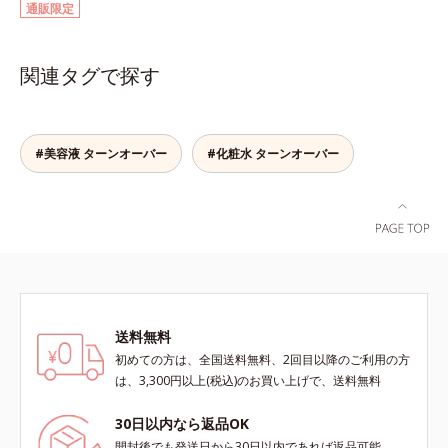
通販限定
有効成分「ナイアシンアミド」の浸
して強固な膜を形成する技術「瞬間
透スピードがアップ(*5)し、浸透し
オートディフェンステクノロジー
にくい大人肌の深く(*3)まで素早く
(*4)」を搭載。紫外線を浴びた膜が
関連タグで探す
届けます。真皮のコラーゲン産生を
厚く強靭に進化することで、紫外線
促進し、年齢とともに刻まれる深い
が強い環境でも汗やくずれから肌を
悩みのシワを改善しながら、過剰な
守り、美容成分(*5)の浸透を促進
メラニン生成を防ぎ未来のシミ・ソ
(*6)します。有効成分「ナイアシン
#美容液 ターンオーバー
#化粧水 ターンオーバー
バカスを予防します。さらに独自研
アミド」配合。真皮のコラーゲン産
究に基づいた浸透型ハリ保湿成分
生を促進し今あるシワを改善。メラ
(*6)で大人肌にハリ感をプラス。す
ニンの受け渡しを抑制することで、
るっと伸び広がるテクスチャー
未来のシミ・ソバカスも予防しま
で、"顔全体にご使用いただける設
す。今あるシワも未来のシミにもア
計"。見えているシワはもちろん、
プローチ。保湿成分が日中の肌にも
自分では気づきにくい死角のシワの
うるおいを与え、明るくなめらかな
改善にも効果を発揮します。*1 メ
肌へ導きます。さらに落ちにくくす
ラニンの生成を抑え、シミ・ソバカ
るとキシキシし、塗りごこちを優先
送料無料
スを防ぐ*2 ナイアシンアミド（有
すると膜がくずれやすくなる日焼け
初めての方は、全国送料無料、2回目以降のご利用の方
効成分）、水添大豆リン脂質、フィ
止めのジレンマを解消すべく試作を
は、3,300円以上(税込)のお買い上げで、送料無料
トステロール、水（基剤）、
重ね、落ちにくくのびのよいみずみ
BG（保湿）*3 角層まで*4 K石けん
ずしいテクスチャーを追求しまし
30日以内なら返品OK
素地、ホホバアルコール、トリステ
た。まるで美容液級のなめらかさで
開封後でも発送日から30日以内であれば返品可能