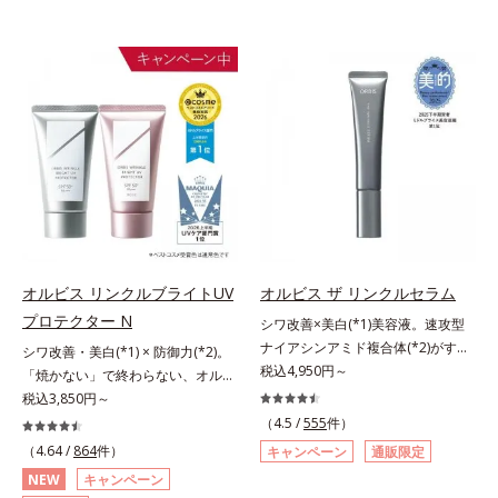
オルビス リンクルブライトUV
オルビス ザ リンクルセラム
プロテクター N
シワ改善×美白(*1)美容液。速攻型
ナイアシンアミド複合体(*2)がすば
シワ改善・美白(*1) × 防御力(*2)。
やく浸透(*3)。ピンと、パッと。大
税込4,950円～
「焼かない」で終わらない、オルビ
人の肌にハリ感を。シワ改善×美白
ス最高峰(*3)日焼け止め。シワ改
税込3,850円～
(*1)美容液。ポーラ化成 研究所の独
善・美白(*1) × 防御力(*2)「焼かな
（4.5 /
555
件）
自研究で見出した、速攻型ナイアシ
い」で終わらないオルビス最高峰
（4.64 /
864
件）
キャンペーン
通販限定
ンアミド複合体(*2)と浸透サポート
(*3)顔用日焼け止めです。ポーラ化
NEW
キャンペーン
成分(*4)を配合。シワ改善・美白の
成の独自研究による、紫外線に反応