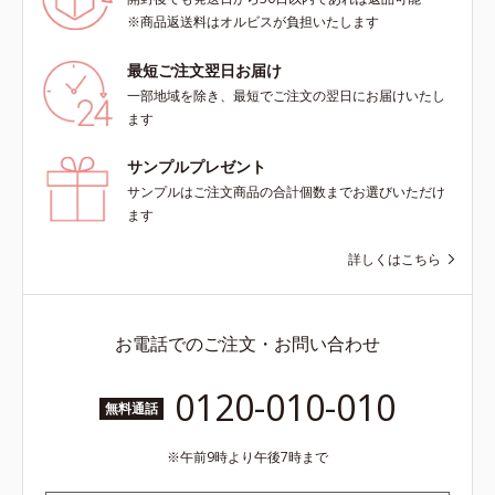
アリン酸デカグリセリル（基剤）*5
肌にぴったり密着し、SPF50+・
※商品返送料はオルビスが負担いたします
角層の範囲内における自社従来品処
PA++++という高い紫外線カット力
方との比較*6 ドクダミエキス、シ
ながら、白浮きしにくい処方に。シ
最短ご注文翌日お届け
クロヘキサンジカルボン酸ビスエト
ワ改善・美白を叶えながら、紫外線
一部地域を除き、最短でご注文の翌日にお届けいたし
キシジグリコール（保湿）＜使用量
を味方にしてあなたの肌を守る最高
ます
目安＞パール1粒程度＜ご使用ステ
峰顔用日焼け止めです。*1 メラニ
ップ＞洗顔料 ⇒ 化粧水 ⇒ ザ リン
ンの生成を抑え、シミ・ソバカスを
サンプルプレゼント
クルセラム ⇒ 保湿液＜1商品あたり
防ぐ*2 化粧膜のくずれにくさ、肌
の使用回数＞通常サイズ：約90回
サンプルはご注文商品の合計個数までお選びいただけ
をうるおして保護すること*3 オル
（1.5ヵ月程度）ラージサイズ：約
ます
ビス内最高の紫外線カットレベル*4
180回（3ヵ月程度）各商品の詳し
紫外線に瞬時に反応して、膜が厚く
詳しくはこちら
い情報は商品ページをご覧くださ
なり始めることおよび表面に新たな
い。・BEAUTY夏祭りは、こちら
膜ができ始めることで膜が強くくず
れにくくなり、密閉することで保湿
成分を浸透促進すること（角層ま
お電話でのご注文・お問い合わせ
で）*5 保湿成分*6 角層まで＜使用
量目安＞大きめのパール1粒程度
0120-010-010
※全顔使用の場合＜使用ステップ＞
無料通話
洗顔料 ⇒ 化粧水 ⇒ 保湿液 ⇒オル
ビス リンクルブライトUVプロテク
午前9時より午後7時まで
ター N各商品の詳しい情報は商品ペ