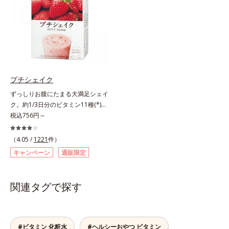
ます。さらにL-カルニチンの働きを
イをサポートします。さらに、食事
助ける「茶カテキン」、「オクタコ
制限で心配な栄養面もしっかりカバ
サノール」、ダイエットにも健康に
ー。ビタミン10種とミネラル2種を
も欠かせない「ビタミンB2」の成
約1/3日分、食物繊維を4.0gも配合
分が効率よいダイエットをパワフル
し、満腹感と朝のスッキリを期待で
にサポートします。
きます。＊吸収しやすいコラーゲン
ペプチドを使用しています。
プチシェイク
ずっしりお腹にたまる大満足シェイ
ク。約1/3日分のビタミン11種(*)・
鉄分・食物繊維配合でダイエットと
税込756円～
美容をしっかりサポート。食事とお
きかえるだけで簡単にカロリーを抑
（4.05 /
1221
件）
えつつ、果実のいいところをまるご
キャンペーン
通販限定
と使って栄養バランスUP。食物繊
維やビタミン、鉄分などの不足しが
ちな栄養素をチャージして、健康的
関連タグで探す
なダイエットを後押しします。さら
に牛乳以外に、豆乳やヨーグルトに
も混ぜることができ、気分や摂りた
い栄養、空腹具合に合わせて食べ方
#ビタミン 化粧水
#ヘルシーおやつ ビタミン