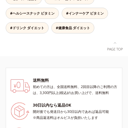
のアレンジは自由自在！自然な果実
の味を活かした美味しさで、ハッピ
#ヘルシースナック ビタミン
#インナーケア ビタミン
ーなダイエットを目指します。* ビ
タミンA、B1、B2、B6、B12、C、
D、E、ナイアシン、パントテン
#ドリンク ダイエット
#健康食品 ダイエット
酸、葉酸各商品の詳しい情報は商品
ページをご覧ください。・BEAUTY
夏祭りは、こちら
送料無料
初めての方は、全国送料無料、2回目以降のご利用の方
は、3,300円以上(税込)のお買い上げで、送料無料
30日以内なら返品OK
開封後でも発送日から30日以内であれば返品可能
※商品返送料はオルビスが負担いたします