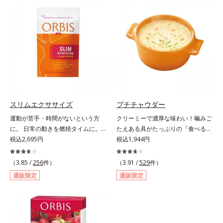
（大豆由来の植物性たんぱく質）を
ンナンがおなかの中で膨らみ、満足
採用しました。吸収が穏やかで、腹
感をアップ。豊富な栄養素でキレイ
持ちがいいのもポイントです。体を
を目指すダイエッターを、内側から
作る材料であるたんぱく質12g(*1)
サポートします！黒糖きなこ味（カ
をメインに、美を引き出すコラーゲ
ロリー 92kcal ※1食分・本品粉末の
ン5,000mgも配合。さらにリズムを
み）やさしい甘さの黒糖とほのかに
支える鉄分やビタミン6種(*2)、食
香るきなこが溶け合う幸せな味わ
物繊維など、女性が不足しがちな栄
い。たっぷり飲んでも飽きないおい
養素を豊富に含み、大人女性の健康
しさです。
美を総合的に支えます。甘さ控えめ
スリムエクササイズ
プチチャウダー
のカフェオレ味、濃厚な抹茶味の2
運動が苦手・時間がないという方
クリーミーで濃厚な味わい！噛みご
味展開。プロテイン独特のにおいや
に。 日常の動きを燃焼タイムに。
たえある具がたっぷりの「食べる」
クセが少なく、水に溶けやすいの
「忙しくて運動する時間がない」
税込2,695円
スープ。クリーミーなスープに大粒
税込1,944円
で、手軽においしくたんぱく質を摂
「生活を変えずにやせたい」といっ
コーンやクルトン、鶏肉のような食
れます。*1 1杯分（約27g）当り。
た声に応えて、「L－カルニチン」
感の大豆たんぱくなど、具だくさん
コラーゲン含む。*2 ビタミンB1、
（3.85 /
256
件）
（3.91 /
529
件）
を4粒に500mg配合しました。カル
の「食べる」スープです。ボリュー
B2、B6、B12、ナイアシン、パン
通販限定
通販限定
ニチンは肉類に豊富に含まれ、軽や
ム感のある食べごたえで、お腹にし
トテン酸各商品の詳しい情報は商品
かな動きをサポートする成分。通勤
っかりたまります。また、ハリとぷ
ページをご覧ください。・BEAUTY
や家事など日常の何気ない動きをム
るぷる感のある毎日に必要なコラー
夏祭りは、こちら
ダなく利用することで、効率よくウ
ゲン*を1,000mgも配合。ダイエッ
エイトダウン＆体型キープを目指し
トによるやつれ感を気にせず、キレ