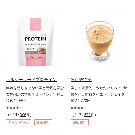
ヘルシーリードプロテイン
飲む穀物美
年齢を感じさせない美と元気を育む
美しく健康的にやせたい方への1食
女性想いの大豆プロテイン。年齢を
おきかえ雑穀ダイエットシェイク。
感じさせない美と元気を育む、女性
税込420円～
豆乳や牛乳などと粉を混ぜるだけで
税込1,728円
想いの大豆プロテインです。1杯で
簡単、1食おきかえ雑穀ダイエット
不足しがちなたんぱく質を補えま
シェイクです。サクサクッと噛める
（4.14 /
306
件）
（4.17 /
573
件）
す。大人女性の食習慣に基づき質と
食感豊かな大豆フレークが、噛むこ
キャンペーン
通販限定
通販限定
量を考え、更年世代の女性に人気の
とで食欲を満たしてくれます。さら
ある脂質が少ないソイプロテイン
に腹もちが良い食物繊維のグルコマ