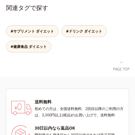
アール茶“陳香（ツンシャン）”と
関連タグで探す
は、芳醇な香りとまろやかな味わい
を持つ、ハイグレードなプーアール
茶の証しです。独自の焙煎方式を採
用し、茶成分が浸出しやすい若葉だ
#サプリメント ダイエット
#ドリンク ダイエット
けを使用しました。特有の没食子酸
（ボッショクシサン）がダイエット
#健康食品 ダイエット
をサポート。香ばしく、まろやかな
味わいで、毎日の食事といっしょに
お召し上がりいただけます。
送料無料
初めての方は、全国送料無料、2回目以降のご利用の方
は、3,300円以上(税込)のお買い上げで、送料無料
30日以内なら返品OK
開封後でも発送日から30日以内であれば返品可能