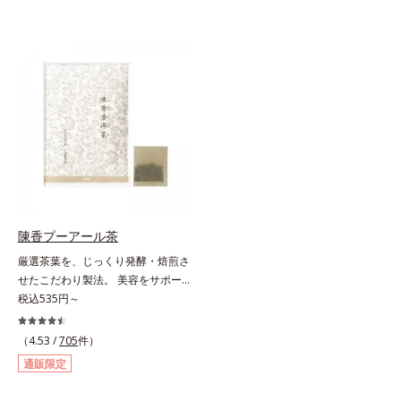
陳香プーアール茶
厳選茶葉を、じっくり発酵・焙煎さ
せたこだわり製法。 美容をサポー
トする没食子（ポリフェノール）配
税込535円～
合で、 本格的な味と美容ケアが楽
しめます。。胃腸にやさしい0kcal
（4.53 /
705
件）
の、ダイエット中にうれしいプ―ア
通販限定
ール茶です。ホットでもアイスでも
美味しくいただけます。■陳香プ―