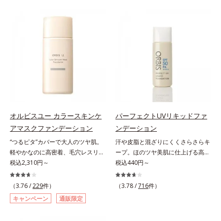
ー。ふんわり軽いつけごこちながら
をふわりとカバーします。さらに肌
美肌質感を叶えます。さらに花粉や
との親和性が高いアミノ酸系パウダ
ちり・ホコリ、紫外線などの外的刺
ー(*)を配合。みずみずしく肌になじ
激から肌をガードします。スキンケ
み、厚塗り感なくピタッと密着しま
ア後にこれひとつでライトメイク効
す。毛穴、シミ、くすみ、凹凸、色
果。クレンジング不要で、紫外線吸
ムラなどの大人の肌悩みをポンポン
収剤やグリセリン、パラベンもフリ
するだけで簡単にカバーし、まるで
ー処方。肌を休ませたい日、リモー
素肌そのものが美しくなったよう
トワークの時、近所へちょこっとお
な、うるツヤ美肌を演出します。*
出かけする時など、しっかりメイク
ラウロイルリシン配合＝肌なじみを
は負担に感じる日におすすめです。
良くする仕上がり向上粉体
オルビスユー カラースキンケ
パーフェクトUVリキッドファ
アマスクファンデーション
ンデーション
“つるピタ”カバーで大人のツヤ肌。
汗や皮脂と混ざりにくくさらさらキ
軽やかなのに高密着、毛穴レスリキ
ープ。ほのツヤ美肌に仕上げる高
ッドファンデ。みずみずしく、とけ
税込2,310円～
SPFファンデ。SPF50・PA++++で紫
税込440円～
込むように密着カバー毛穴レスでな
外線を強力カットしながら、さらさ
めらかな質感美へ導く、リキッドフ
ら美肌が10時間(*)続くリキッドフ
（3.76 /
229
件）
（3.78 /
716
件）
ァンデーション「カバーはしたいけ
ァンデーションです。汗・皮脂がフ
キャンペーン
通販限定
ど厚塗り感はイヤ」「素肌がもとも
ァンデと混ざらず放出されること
とキレイな人だと思われたい」そん
で、時間が経ってもくすみにくく、