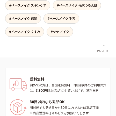
まとったような仕上がりに。*1 ス
をまとったグロウニュアンスパウダ
#ベースメイク スキンケア
#ベースメイク 毛穴つるん肌
キンフィットカラー成分（酸化チタ
ーを新配合。リキッドのツヤ感を活
ン、酸化鉄、ステアロイルグルタミ
かしながらも、ふんわりと軽やかな
ン酸2Na）配合＝自然な仕上がりで
#ベースメイク 保湿
#ベースメイク 毛穴
サラツヤ肌へと、仕上がり質感を格
肌悩みをカバーする粉体*2 角層ま
上げします。うるおいパウダーを
で*3 肌のキメを整え、粉体を密着
50％配合し、さらに浸透型ヒアルロ
#ベースメイク くすみ
#ツヤ メイク
させる設計のこと
ン酸エキスも加えることで、お粉な
がら肌をしっとりと仕上げます。
送料無料
初めての方は、全国送料無料、2回目以降のご利用の方
は、3,300円以上(税込)のお買い上げで、送料無料
30日以内なら返品OK
開封後でも発送日から30日以内であれば返品可能
※商品返送料はオルビスが負担いたします