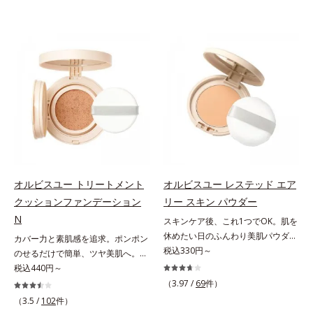
オルビスユー トリートメント
オルビスユー レステッド エア
クッションファンデーション
リー スキン パウダー
N
スキンケア後、これ1つでOK。肌を
休めたい日のふんわり美肌パウダ
カバー力と素肌感を追求。ポンポン
ー。ふんわり美肌が叶う、うるおい
税込330円～
のせるだけで簡単、ツヤ美肌へ。カ
パウダーです。3色の光を操るパウ
バー力と素肌感を両立する、簡単ツ
税込440円～
ダーがツヤと透明感を演出。ソフト
ヤ美肌クッションファンデーション
（3.97 /
69
件）
フォーカス効果で肌のアラや影をぼ
です。多方向へ光を拡散し、高いソ
（3.5 /
102
件）
かし、毛穴やくすみもサラッとカバ
フトフォーカス効果で毛穴や色ムラ