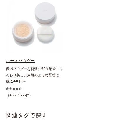
なお客様の声から誕生した、軽やか
くずれにくく、軽やかにピタッとフ
なのにピタッと密着し、肌悩み
ィット。まるでつけたてのような美
を“つるん”と隠すリキッドファンデ
肌をキープします。またドーナツ型
ーションです。年齢とともに増えて
の粉体を採用したことで、より多く
いくお悩みを自然に隠しつつも、ま
均一に光を拡散することを実現。毛
るで“素肌美人”に見える仕上がりを
穴やシミの目立ちにくい“ほのツヤ
叶えるのは、微細で均一なカバー粉
美肌”に仕上げます。ウォータープ
体(*1)が大きさの異なる毛穴にも隙
ルーフテスト済で、アウトドアにも
なくフィットするから。粉体の表面
おすすめです。* 10時間化粧持ちデ
にダマ防止の特殊コーティングを施
ータ取得済（当社調べ）効果には個
ルースパウダー
すことで、カバー粉体は薄く・均一
人差があります。
保湿パウダーを贅沢に50％配合。ふ
に凹凸へフィット。毛穴や色ムラを
んわり美しい素肌のような質感にな
カバーしながら自然な仕上がりを叶
りながらもうるおいとツヤを叶える
税込440円～
えます。また、ファンデーションを
フェイスパウダー。朝の仕上がりの
つけている間に保湿成分が肌へ浸透
クオリティが全然違う！ まるで美
(*2)するスキンコンディショニング
（4.27 /
686
件）
しい素肌のような質感を叶えるルー
セラム設計(*3)を採用。肌に触れた
スパウダー（お粉）です。リキッド
瞬間、保湿成分が浸透しうるおいを
タイプのファンデーションを使って
与えます。キメを整え、磨かれたよ
関連タグで探す
も、仕上げがパサパサのお粉ではせ
うな透明感とツヤを生み出すこと
っかくのツヤが台無しに…。オルビ
で、“つるん”とした光のヴェールを
スのルースパウダーは、ほんのり光