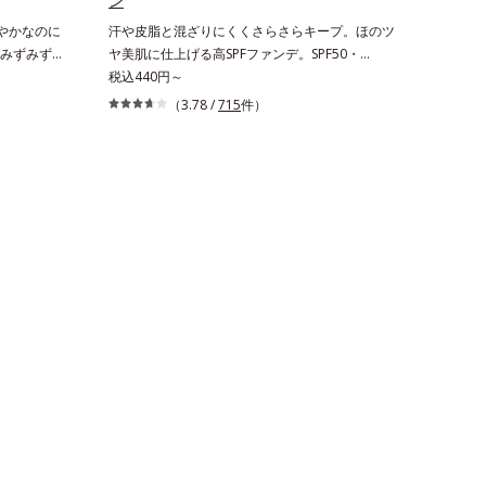
ン
やかなのに
汗や皮脂と混ざりにくくさらさらキープ。ほのツ
みずみずし
ヤ美肌に仕上げる高SPFファンデ。SPF50・
スでなめら
PA++++で紫外線を強力カットしながら、さらさ
税込440円～
ーション
ら美肌が10時間(*)続くリキッドファンデーショ
（3.78 /
715
件）
」「素肌が
ンです。汗・皮脂がファンデと混ざらず放出され
そんなお客
ることで、時間が経ってもくすみにくく、くずれ
タッと密着
にくく、軽やかにピタッとフィット。まるでつけ
ファンデー
たてのような美肌をキープします。またドーナツ
お悩みを自
型の粉体を採用したことで、より多く均一に光を
見える仕上
拡散することを実現。毛穴やシミの目立ちにく
粉体(*1)
い“ほのツヤ美肌”に仕上げます。ウォータープル
ットするか
ーフテスト済で、アウトドアにもおすすめです。
ティングを
* 10時間化粧持ちデータ取得済（当社調べ）効果
に凹凸へフ
には個人差があります。
ら自然な仕
ションをつ
)するスキン
を採用。肌に
いを与えま
感とツヤを