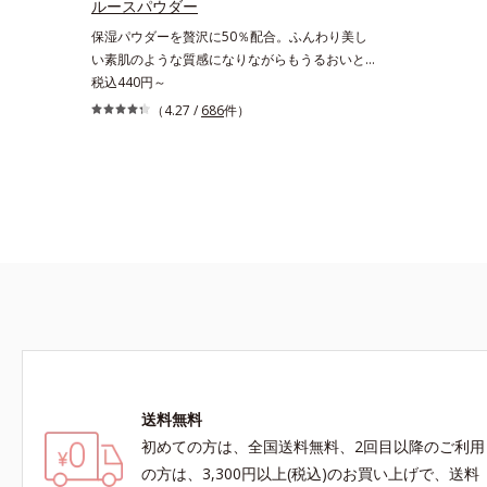
ルースパウダー
保湿パウダーを贅沢に50％配合。ふんわり美し
い素肌のような質感になりながらもうるおいとツ
ヤを叶えるフェイスパウダー。朝の仕上がりのク
税込440円～
オリティが全然違う！ まるで美しい素肌のよう
（4.27 /
686
件）
な質感を叶えるルースパウダー（お粉）です。リ
キッドタイプのファンデーションを使っても、仕
上げがパサパサのお粉ではせっかくのツヤが台無
しに…。オルビスのルースパウダーは、ほんのり
光をまとったグロウニュアンスパウダーを新配
合。リキッドのツヤ感を活かしながらも、ふんわ
りと軽やかなサラツヤ肌へと、仕上がり質感を格
上げします。うるおいパウダーを50％配合し、
さらに浸透型ヒアルロン酸エキスも加えること
で、お粉ながら肌をしっとりと仕上げます。
送料無料
初めての方は、全国送料無料、2回目以降のご利用
の方は、3,300円以上(税込)のお買い上げで、送料