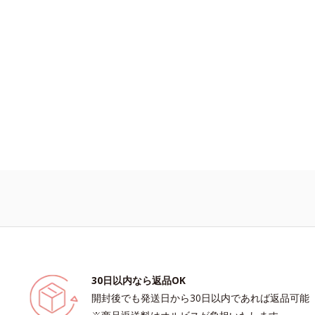
生み出すことで、“つるん”とした光の
まとったような仕上がりに。*1 スキ
カラー成分（酸化チタン、酸化鉄、ス
グルタミン酸2Na）配合＝自然な仕
みをカバーする粉体*2 角層まで*3 
え、粉体を密着させる設計のこと
30日以内なら返品OK
開封後でも発送日から30日以内であれば返品可能