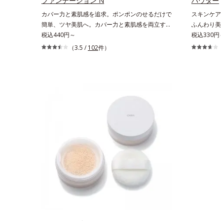
ファンデーション N
パウダー
カバー力と素肌感を追求。ポンポンのせるだけで
スキンケア
簡単、ツヤ美肌へ。カバー力と素肌感を両立す
ふんわり美
る、簡単ツヤ美肌クッションファンデーションで
税込440円～
るおいパウ
税込330円
す。多方向へ光を拡散し、高いソフトフォーカス
ツヤと透明
（3.5 /
102
件）
効果で毛穴や色ムラをふわりとカバーします。さ
のアラや影
らに肌との親和性が高いアミノ酸系パウダー(*)
バー。ふん
を配合。みずみずしく肌になじみ、厚塗り感なく
叶えます。
ピタッと密着します。毛穴、シミ、くすみ、凹
どの外的刺
凸、色ムラなどの大人の肌悩みをポンポンするだ
後にこれひ
けで簡単にカバーし、まるで素肌そのものが美し
グ不要で、
くなったような、うるツヤ美肌を演出します。*
もフリー処
ラウロイルリシン配合＝肌なじみを良くする仕上
クの時、近
がり向上粉体
しっかりメ
す。