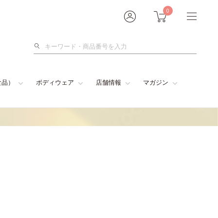
0
検
索
食品）
ボディウェア
店舗情報
マガジン