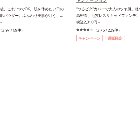
ァンデーション
後、これ1つでOK。肌を休めたい日の
“つるピタ”カバーで大人のツヤ肌。軽
肌パウダー。ふんわり美肌が叶う、う
高密着、毛穴レスリキッドファンデ。
ダーです。3色の光を操るパウダーが
～
く、とけ込むように密着カバー毛穴レ
税込2,310円～
感を演出。ソフトフォーカス効果で肌
かな質感美へ導く、リキッドファンデ
（3.97 /
69
件）
（3.76 /
229
件）
をぼかし、毛穴やくすみもサラッとカ
「カバーはしたいけど厚塗り感はイヤ
キャンペーン
通販限定
わり軽いつけごこちながら美肌質感を
もともとキレイな人だと思われたい」
さらに花粉やちり・ホコリ、紫外線な
様の声から誕生した、軽やかなのにピ
激から肌をガードします。スキンケア
し、肌悩みを“つるん”と隠すリキッド
とつでライトメイク効果。クレンジン
ションです。年齢とともに増えていく
紫外線吸収剤やグリセリン、パラベン
然に隠しつつも、まるで“素肌美人”に
方。肌を休ませたい日、リモートワー
がりを叶えるのは、微細で均一なカバー
所へちょこっとお出かけする時など、
が大きさの異なる毛穴にも隙なくフィ
イクは負担に感じる日におすすめで
ら。粉体の表面にダマ防止の特殊コー
施すことで、カバー粉体は薄く・均一
ィット。毛穴や色ムラをカバーしなが
上がりを叶えます。また、ファンデー
けている間に保湿成分が肌へ浸透(*2
コンディショニングセラム設計(*3)
触れた瞬間、保湿成分が浸透しうるお
す。キメを整え、磨かれたような透明