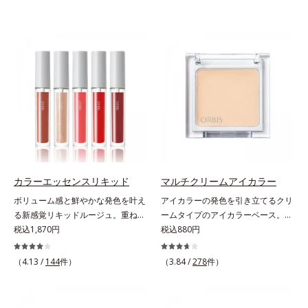
カラーエッセンスリキッド
マルチクリームアイカラー
ボリューム感と鮮やかな発色を叶え
アイカラーの発色を引き立てるクリ
る新感覚リキッドルージュ。重ねる
ームタイプのアイカラーベース。ア
ほど、鮮やかにボリューミーに。1
税込1,870円
イカラーの発色とツヤめきを最大限
税込880円
本で美しい仕上がりを叶えるリキッ
に引き立てる、クリームタイプのア
ドルージュです。唇の凹凸を均一に
イカラーベースです。アイカラーの
（4.13 /
144
件）
（3.84 /
278
件）
カバーしツヤを与える「リッププラ
ベースに仕込めば、目元のくすみを
ンピング成分(*)」と、乾燥をケアす
払ってナチュラルにトーンアップ。
る「モイストラスティング処方」、
アイカラーの発色を高め、化粧のり