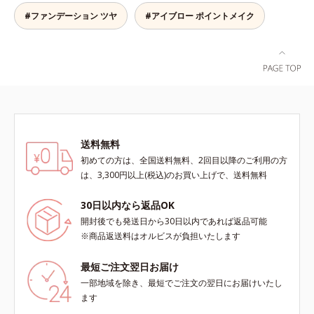
汗や皮脂に強いウォータープルーフ
タイプながら、お湯だけで簡単にオ
#ファンデーション ツヤ
#アイブロー ポイントメイク
フできます。
送料無料
初めての方は、全国送料無料、2回目以降のご利用の方
は、3,300円以上(税込)のお買い上げで、送料無料
30日以内なら返品OK
開封後でも発送日から30日以内であれば返品可能
※商品返送料はオルビスが負担いたします
最短ご注文翌日お届け
一部地域を除き、最短でご注文の翌日にお届けいたし
ます