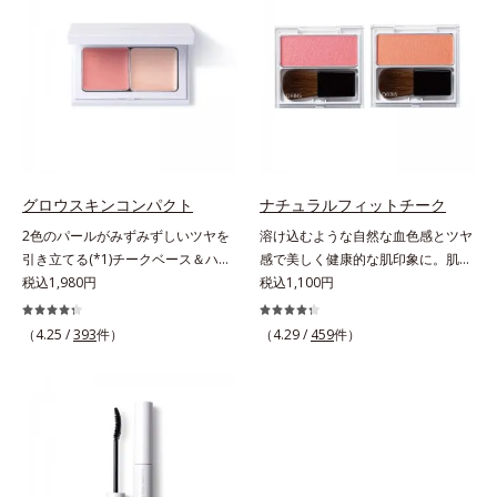
唇への密着感を高め色持ちを叶える
をUPさせます。さらに肌にしっか
「カラーウェアリング処方」で、う
り密着して、アイカラーのもちも高
るおいのあるふっくらとした唇とつ
めます。単品使いももちろんOK！
けたての鮮やかな発色を両立しま
繊細なパールが角度によって瞬き、
す。マスクオフの瞬間も、ハッと目
目元を立体的に見せてくれます。
を惹く唇に。* シリカ、水添ポリイ
ソブテン、ヒアルロン酸Na、パル
ミチン酸エチルヘキシル、ジメチル
シリル化シリカ、BG、ペンチレン
グロウスキンコンパクト
ナチュラルフィットチーク
グリコール
2色のパールがみずみずしいツヤを
溶け込むような自然な血色感とツヤ
引き立てる(*1)チークベース＆ハイ
感で美しく健康的な肌印象に。肌本
ライト。ベースメイクの仕上げに重
税込1,980円
来の血色の仕組みに着目した設計
税込1,100円
ねれば、みずみずしいツヤが表情を
で、ひとはけするだけで肌に溶け込
一段と魅力的に引き立てる、チーク
むように美しく発色。柔らかく自然
（4.25 /
393
件）
（4.29 /
459
件）
ベース＆ハイライトです。チークベ
なツヤが表情に立体感とメリハリを
ースには血色感を再現するレッドパ
与え、小顔印象を演出します。チー
ール、ハイライトには骨格や顔立ち
クカラーは肌色を明るくきれいに見
に合わせて立体感を強調するグリー
せ、健康的な表情に。
ンパール。補色にあたる2色のパー
ルがお互いの鮮やかさを強調。絶妙
なコントラストでいきいきとした血