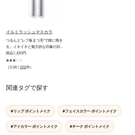
色感を再現しながら、みずみずしい
ツヤを演出します。さらにどのファ
ンデーションにもすっと溶け込む、
シンクロアタッチメント成分(*2)も
配合。パウダー、リキッド、どのタ
イルミラッシュマスカラ
イプのファンデーションとも相性抜
つるんと“レフ板まつ毛”で瞳に輝き
群で、ヨレたりせず、きれいに仕上
を。イキイキと魅力的な印象の目元
がります。*1 メイク効果による*2
へ。“レフ板まつ毛”で瞳に光を映り
税込1,430円
ジメチコン
込ませ、印象的な目元に魅せるマス
カラです。特殊な板状の粉体がまつ
（3.06 /
302
件）
毛に均一に密着することで、つるん
とダマのない仕上がりに。まるでレ
フ板のように瞳に輝きを映し込みま
関連タグで探す
す。さらに、ロングとボリューム、
服や気分に合わせて1本で2つの仕上
がりが楽しめる2wayブラシを採用
しました。ひと塗りでまつ毛を根元
#リップ ポイントメイク
#フェイスカラー ポイントメイク
から持ち上げて、美しくセパレート
させ、瞳への輝きをサポートしま
#アイカラー ポイントメイク
#チーク ポイントメイク
す。しなやかにカールをキープし、