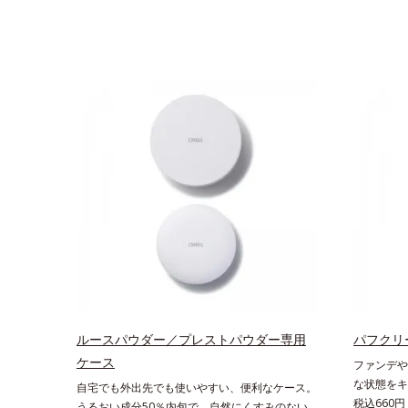
ルースパウダー／プレストパウダー専用
パフクリ
ケース
ファンデや
な状態をキ
自宅でも外出先でも使いやすい、便利なケース。
の汚れを1
税込660円
うるおい成分50％内包で、自然にくすみのない