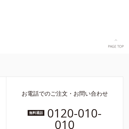
ョンに合わ
デーショ
れた機能的
ださい。■
お電話でのご注文・お問い合わせ
0120-010-
無料通話
010