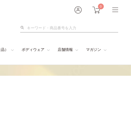
0
検
索
食品）
ボディウェア
店舗情報
マガジン