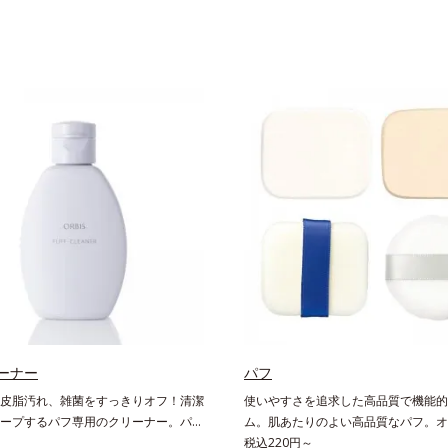
ーナー
パフ
皮脂汚れ、雑菌をすっきりオフ！清潔
使いやすさを追求した高品質で機能的
ープするパフ専用のクリーナー。パフ
ム。肌あたりのよい高品質なパフ。オ
度洗いでしっかり落とすクリーナーで
べてのリキッドファンデーションにお
税込220円～