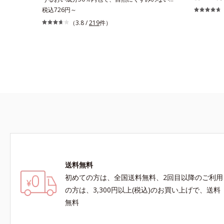
す。液状だ
透明美肌を実現する「ルースパウダー」の専用ケ
税込726円～
をしっかり
ース（伸縮ネット、専用パフ付） うるおい成分
（3.8 /
219
件）
洗剤がパフ
50％内包で、携帯に便利なコンパクトタイプの
ーミントエ
ふわふわパウダー「プレストパウダー」の専用ケ
ちます。植
ース（便利な鏡付）※パフは別売りになります。
方にもお使
送料無料
初めての方は、全国送料無料、2回目以降のご利用
の方は、3,300円以上(税込)のお買い上げで、送料
無料