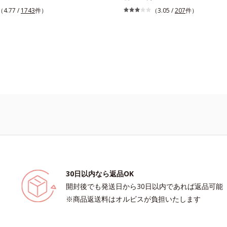
からパフのすみずみに行き渡り、汚れ
けるパフや、それぞれのファンデーシ
（4.77 /
1743
件）
（3.05 /
207
件）
キャッチ。水でサッと洗い流せるので
せて作られた専用のパフなど、ファン
に残る心配がありません。また、ペパ
ン、パウダーの特性に合わせて開発さ
キスを配合。洗浄後も清潔な状態を保
なパフです。用途に合わせてお選びく
物性洗浄成分配合。手荒れの気になる
ファンデーション一覧はこちら
いいただけます。
30日以内なら返品OK
開封後でも発送日から30日以内であれば返品可能
※商品返送料はオルビスが負担いたします