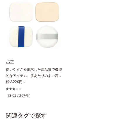
た、ペパーミントエキスを配合。洗
ウダー「プレストパウダー」の専用
浄後も清潔な状態を保ちます。植物
ケース（便利な鏡付）※パフは別売
性洗浄成分配合。手荒れの気になる
りになります。
方にもお使いいただけます。
パフ
使いやすさを追求した高品質で機能
的なアイテム。肌あたりのよい高品
質なパフ。オルビスのすべてのリキ
税込220円～
ッドファンデーションにお使いいた
だけるパフや、それぞれのファンデ
（3.05 /
207
件）
ーションに合わせて作られた専用の
パフなど、ファンデーション、パウ
ダーの特性に合わせて開発された機
関連タグで探す
能的なパフです。用途に合わせてお
選びください。■ファンデーション
一覧はこちら