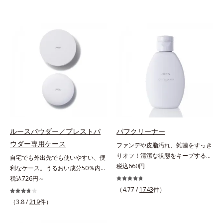
ルースパウダー／プレストパ
パフクリーナー
ウダー専用ケース
ファンデや皮脂汚れ、雑菌をすっき
りオフ！清潔な状態をキープするパ
自宅でも外出先でも使いやすい、便
フ専用のクリーナー。パフの汚れを
税込660円
利なケース。うるおい成分50％内包
1度洗いでしっかり落とすクリーナ
で、自然にくすみのない透明美肌を
税込726円～
ーです。液状だからパフのすみずみ
実現する「ルースパウダー」の専用
（4.77 /
1743
件）
に行き渡り、汚れをしっかりキャッ
ケース（伸縮ネット、専用パフ付）
（3.8 /
219
件）
チ。水でサッと洗い流せるので洗剤
うるおい成分50％内包で、携帯に便
がパフに残る心配がありません。ま
利なコンパクトタイプのふわふわパ