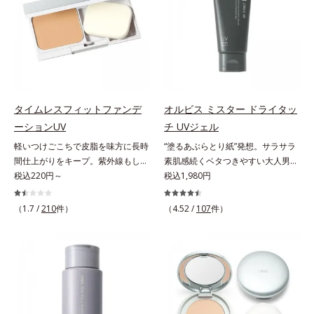
分とコラーゲンが肌をいたわりなが
角層の汚れを素早くなじませ、コッ
らうるおいを与え、バリア機能を維
トンで除去します。話題の美容成分
持。ニキビができにくい肌を目指し
CICA(*4)のほか、高浸透ビタミン
ます。さらにビタミンC誘導体をは
C(*5)や高浸透セラミド(*6)配合で肌
じめとした5種の整肌成分(*2)から
の水分量アップ。洗顔後の肌に使う
成る「ナノVCショットカプセル」
と後肌がやわらかくなり、くすみ知
を配合。カプセルが浸透してから成
らずのまっさら肌へ。メイクのり
タイムレスフィットファンデ
オルビス ミスター ドライタッ
分を放出する特殊技術によって、高
(*7)もよくなります。さわやかさ広
ーションUV
チ UVジェル
い浸透力(*3)と安定性を実現。毛穴
がるシトラスハーバルの香り。*1
軽いつけごこちで皮脂を味方に長時
“塗るあぶらとり紙”発想。サラサラ
の目立ちをしっかりケア(*4)して、
乾燥による*2 クエン酸配合＝角層
間仕上がりをキープ。紫外線もしっ
素肌感続くベタつきやすい大人男性
ゆらぎやすいニキビ肌を、みずみず
柔軟成分*3 イソペンチルジオール
かりカットするファンデーション。
税込220円～
肌のための日焼け止めジェル。メン
税込1,980円
しい清潔な垢抜け肌(*1)へと導きま
配合＝保湿成分*4 ツボクサ葉エキ
皮脂を味方に軽やかな仕上がりが続
ズブランド「オルビス ミスター」
す。たっぷりの保湿成分で低刺激。
ス配合＝保湿成分*5 パルミチン酸
く、UVカットパウダーファンデー
の日焼け止めです。SPF50+・
敏感肌の方にもお使いいただけます
アスコルビルリン酸3Na配合＝保湿
（1.7 /
210
件）
（4.52 /
107
件）
ションです。皮脂を吸着し密着力が
PA++++で紫外線からしっかりガー
(*5)。L＝さっぱりタイプ（ニキビ
成分*6 セラミドNP、セラミド
上がる粉体(*1)と、サラサラ状態を
ド。顔にもからだにも使え、クレン
のできやすい肌・超脂性肌～普通
NG、セラミドAP配合＝保湿成分*7
キープする(*2)2種の粉体で、ヨ
ジングは不要。通勤にも長時間のレ
肌）M＝しっとりタイプ（ニキビの
汚れを落とすことによる
レ・テカリをブロック。素肌にピタ
ジャーにも、毎日手軽にお使いいた
できやすい肌・普通肌～乾性肌）*1
ッと密着する設計で、くずれにくい
だけます。高いUVカット力を持つ
洗浄による汚れの除去*2 テトラ2-
サラサラ肌をキープします。さらに
アイテムは本来多くのオイルが必要
ヘキシルデカン酸アスコルビル、天
くすみ補正パウダー(*3)配合で、皮
ですが、オルビス ミスターは少な
然ビタミンE、イノシット、フィチ