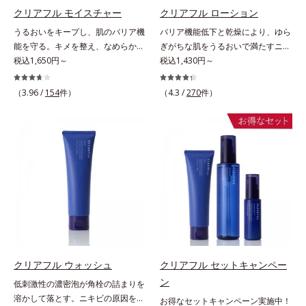
と光を拡散させ、メイク×スキンケ
お使いいただく先行型美容液です。
クリアフル モイスチャー
クリアフル ローション
アのW効果で軽やかな美肌を印象づ
※敏感肌対象パッチテスト済（すべ
うるおいをキープし、肌のバリア機
バリア機能低下と乾燥により、ゆら
けます。紫外線吸収剤フリーなのに
ての人に皮膚刺激がおきないという
能を守る。キメを整え、なめらかな
ぎがちな肌をうるおいで満たすニキ
高SPF値、さらにスキンプロテクト
わけではありません）※アレルギー
肌にするニキビ対策保湿液。「ニキ
税込1,650円～
ビ対策化粧水。「ニキビをくり返し
税込1,430円～
複合成分(*3)が、ブルーライト、紫
テスト済＝全ての方にアレルギーが
ビをくり返してしまう」「毛穴目立
てしまう」「毛穴目立ちが気にな
外線、大気中の微粒子汚れなどの外
おきないということではありません
ちが気になる」「マスク生活であご
る」「マスク生活であごや口まわり
的ダメージから肌表面をガードしま
（3.96 /
154
件）
※ノンコメドジェニックテスト済＝
（4.3 /
270
件）
や口まわりのニキビが気になる」と
のニキビが気になる」というお悩み
す。【カバー効果】保湿性凹凸カバ
すべての人にコメド（ニキビのも
いうお悩みに。くり返しニキビの根
に。くり返しニキビの根本原因「肌
ー複合成分(*4)肌悩みが気になる時
と）ができないというわけではあり
本原因「肌のバリア機能の低下」
のバリア機能の低下」と、肌悩み
でも、ただ隠すだけでなく、乾きや
ません
と、肌悩み「毛穴の目立ち」の両方
「毛穴の目立ち」の両方にWでアプ
すい肌にうるおいを届けながら、光
にWでアプローチする、薬用ニキビ
ローチする、薬用ニキビ対策スキン
拡散効果で乾燥小ジワや毛穴もカバ
対策スキンケアシリーズです。5種
ケアシリーズです。5種の和漢植物
ーします。【ラスティング効果】皮
の和漢植物由来成分とコラーゲンが
由来成分とコラーゲンが肌をいたわ
脂選択テカリ防止成分(*5)テカリの
肌をいたわりながらうるおいを与
りながらうるおいを与え、バリア機
主成分を選択的に吸収し、うるおい
え、バリア機能を維持。ニキビがで
能を維持。ニキビができにくい肌を
はしっかり残すことでカバー力を保
きにくい肌を目指します。さらにビ
目指します。さらにビタミンC誘導
ちます。*1 メイク効果による*2 角
タミンC誘導体をはじめとした5種
体をはじめとした5種の整肌成分
層の範囲内*3 スキンプロテクト※
の整肌成分(*1)から成る「ナノVCシ
(*1)から成る「ナノVCショットカプ
クリアフル ウォッシュ
クリアフル セットキャンペー
複合成分配合＝肌を保護し、乾燥を
ョットカプセル」を配合。カプセル
セル」を配合。カプセルが浸透して
防ぐ複合成分 ※ ビルベリー葉エ
ン
低刺激性の濃密泡が角栓の詰まりを
が浸透してから成分を放出する特殊
から成分を放出する特殊技術によっ
キス、タベブイアインペチギノサ樹
溶かして落とす。ニキビの原因を残
お得なセットキャンペーン実施中！
技術によって、高い浸透力(*2)と安
て、高い浸透力(*2)と安定性を実