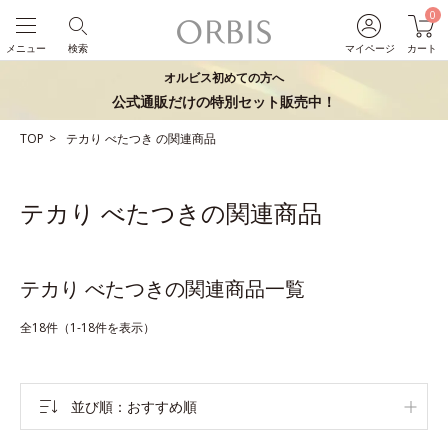
0
メニュー
検索
マイページ
カート
オルビス初めての方へ
公式通販だけの特別セット販売中！
TOP
テカり
べたつき
の関連商品
テカり べたつきの関連商品
テカり べたつきの関連商品一覧
全18件（1-18件を表示）
並び順
おすすめ順