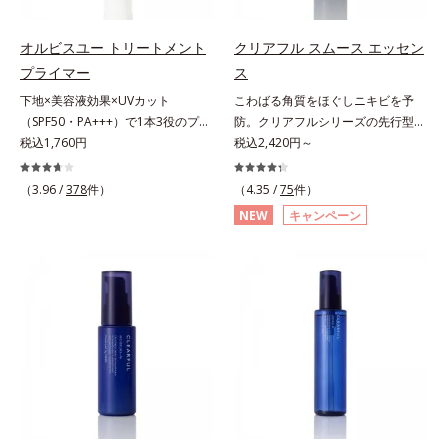
誘導体(*4)が汚れを取り去った毛穴
板状粉体が光を反射して、すっぴん
を引きしめ、キメの整ったなめらか
肌のようなナチュラルなツヤ感を演
な肌に洗い上げます。ツブツブ入り
オルビスユー トリートメント
クリアフル スムース エッセン
出します。また、皮脂を吸着する
のパウダーが泡立てネットのように
プライマー
ス
「あぶらとりパウダー(*3)」を配合
空気を含ませるので、簡単に泡立て
下地×美容液効果×UVカット
こわばる角質をほぐしニキビを予
し、くずれ＆テカリを防いでサラサ
られます。濃密うるおい泡を洗い流
（SPF50・PA+++）で1本3役のプラ
防。クリアフルシリーズの先行型美
ラ肌が長時間続きます。パウダータ
したあとは大人の肌もつっぱりにく
イマー。凹凸をつるんとなめらかに
税込1,760円
容液。くり返しニキビの根本原因と
税込2,420円～
イプながら、SPF50+・PA++++。パ
く、使うたびに毛穴の目立ちにくい
(*1)整え、化粧ノリUPの高機能化粧
毛穴の両方にアプローチする、薬用
ウダーならではの軽いつけごこち
肌(*5)を目指せます。性別問わずお
下地。“塗るたび高まる、素肌の美
ニキビスキンケア「クリアフルシリ
で、日焼け止めが苦手な方にもおす
使いいただけるので、ご夫婦やカッ
（3.96 /
378
件）
（4.35 /
75
件）
しさ” 肌本来の美しさを引き出す
ーズ」の先行型美容液です。こわば
すめです。水や汗に強いスーパーウ
プルでシェアするのもおすすめ。デ
NEW
キャンペーン
『オルビスユー』発想で、乾燥によ
った角質をやわらかくほぐし、毛穴
ォータープルーフ(*4)だから、レジ
コルテやヒップなど、ボディのザラ
る小ジワをカバーしてハリ肌に整え
詰まりの起こりにくいなめらかな肌
ャーにも大活躍してくれます。*1
つきが気になるところにもお使いい
る高機能化粧下地毛穴や小ジワの凹
へ。化粧水の肌なじみをサポート
シリカ、セルロース、窒化ホウ素配
ただけます。*1 プロテアーゼ、パ
凸をつるんとなめらかに(*1)。スキ
し、すっとなじむ素直な肌を目指し
合＝セミマット肌を叶える球状と板
パイン、リパーゼ配合＝洗浄成分*2
ンケア発想の化粧下地です。保湿成
ます。またクリアフルシリーズに配
状の粉体*2 シリカ6種類、セルロー
皮脂吸収成分*3 自社品*4 パルミチ
分が肌全層(*2)に働きかけて、肌の
合されているのと同じ、5種の和漢
ス*3 シリカ配合＝皮脂を吸着する
ン酸アスコルビルリン酸3Na配合＝
うるおいをグンとアップ＆リッチな
植物由来成分や「ナノVCショット
粉体*4 化粧持ち性能
肌を引き締め、キメを整える成分*5
クリームのようにぴたっと密着。乾
カプセル」を採用。化粧水前に塗る
皮脂・汚れの除去による
燥による小ジワを目立たなく(*1)
だけの簡単ケアで、ゴワつきや肌荒
し、つるんとしたハリ肌に仕上げま
れ、ニキビを予防します。【ご使用
す。むやみに隠すのではなくふわり
ステップ】洗顔の後、化粧水の前に