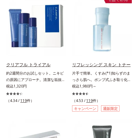
でくずれて毛穴に落ちたファンデー
ファンデが毛穴に落ちる隙をつくら
ションのすき間にフィットし、凹凸
ず、メイクのりがUPします。水分
や毛穴をフラットに整えます。また
と皮脂のバランスを整え、乾燥＆ベ
お直しと同時にうるおいを補給。さ
タつきレスに。さらに毛穴周りの肌
らに余分な皮脂を吸着して、水分と
にうるおいを与え、キュッと引き締
皮脂のバランスをコントロールし、
め＆ハリ感をUPさせます。また皮
メイクがくずれにくい肌へ。“立て
脂を感知するとギュッと固まる膜を
直す”ことにこだわった設計で、メ
採用。ファンデーションのくずれや
イクがくずれた肌にすんなりなじ
毛穴落ちを防ぎ、キレイが長持ちし
み、ポンポンするだけでキレイが復
ます。軽やかにのびるリキッドが肌
クリアフル トライアル
リフレッシング スキン トナー
活します。リキッド、クッション、
にほわっとべールをかけて、肌キメ
約2週間分のお試しセット。ニキビ
片手で簡単。くすみ(*1)知らずのま
パウダー、どんなファンデーション
がふっくら整うかのよう(*3)。つっ
の原因にアプローチ。清潔な垢抜け
っさら肌へ。ポンプ式ふき取り化粧
の上に重ねてもOK。携帯に便利な
ぱらないここちよい密着感で、さま
肌(*1)へ。「ニキビをくり返してし
税込1,320円
水。くすみ(*1)知らずのまっさら肌
税込1,980円～
コンパクトタイプです。
ざまなタイプのファンデと併用でき
まう」「毛穴目立ちが気になる」
へ。洗顔後すぐの肌に使う、ポンプ
ます。毛穴が気になる箇所への部分
「マスク生活であごや口まわりのニ
式のふき取り化粧水です。ポンプ式
（4.34 /
119
件）
（4.53 /
119
件）
使いもOK。*1 ファンデーションが
キビが気になる」というお悩みに。
だから簡単。片手でぷしゅっと押す
くずれて毛穴に落ちること*2 酸化
キャンペーン
通販限定
くり返しニキビの根本原因「肌のバ
だけでコットンに含ませられます。
チタン配合＝カバー力向上成分*3
リア機能の低下」と、肌悩み「毛穴
コットンで肌をふき取ると、植物由
メイク効果による
の目立ち」の両方にWでアプローチ
来AHA(*2)が古い角質をやわらかく
する、薬用ニキビ対策スキンケアシ
し、手強い汚れも落としやすく。ク
リーズです。5種の和漢植物由来成
イックフィット成分(*3)がほぐれた