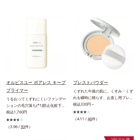
オルビスユー ポアレス キープ
プレストパウダー
プライマー
くずれた午後の肌に。くすみ・くず
れを瞬時に晴らす、お直し用プレス
うるおってくずれにくいファンデー
トパウダー。くすみ・くずれを瞬時
税込330円～
ションの毛穴落ち(*1)防止化粧下
に晴らす、お直し用のプレストパウ
地。ファンデーションの毛穴落ち
税込1,760円
ダーです。朝のメイクから時間が経
(*1)防止化粧下地です。毛穴
（4.11 /
46
件）
った肌は、どんよりくすんだ肌曇り
1/10000サイズのマイクロカバー成
（3.96 /
93
件）
状態。そんな朝と午後の肌状態の違
分(*2)が毛穴をカバー。毛穴をフラ
いに着目しました。乾燥や皮脂分泌
ットに整えてつるんとなめらかに。