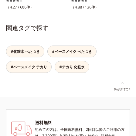
クオリティが全然違う！ まるで美
法」。京都の舞妓さんたちに昔から
人に皮膚刺激がおきないというわけ
（4.27 /
686
件）
（4.88 /
136
件）
しい素肌のような質感を叶えるルー
愛用された高級あぶらとり紙と同じ
ではありません）※弱酸性（ローシ
スパウダー（お粉）です。リキッド
製法で作りました。叩くほどに上が
ョン・モイスチャーのみ）
タイプのファンデーションを使って
る紙の繊維密度が、高い皮脂吸収力
関連タグで探す
も、仕上げがパサパサのお粉ではせ
の秘密。また、繰り返し叩くことで
っかくのツヤが台無しに…。オルビ
表面の凹凸がなくなるので、肌あた
スのルースパウダーは、ほんのり光
りがやわらかに。やぶれにくく丈夫
をまとったグロウニュアンスパウダ
になります。さらに「立体格子構
#化粧水 べたつき
#ベースメイク べたつき
ーを新配合。リキッドのツヤ感を活
造」を採用し、肌にあたる表面積が
かしながらも、ふんわりと軽やかな
多く、たくさんの皮脂を一瞬でキャ
#ベースメイク テカり
#テカり 化粧水
サラツヤ肌へと、仕上がり質感を格
ッチします。1枚でたっぷり使える
上げします。うるおいパウダーを
大判サイズ（95mm×95mm）で
50％配合し、さらに浸透型ヒアルロ
す。
ン酸エキスも加えることで、お粉な
がら肌をしっとりと仕上げます。
送料無料
初めての方は、全国送料無料、2回目以降のご利用の方
は、3,300円以上(税込)のお買い上げで、送料無料