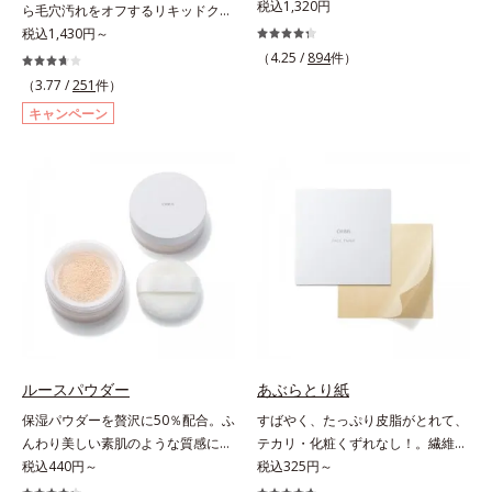
清潔な垢抜け肌(*4)へと導きます。
穴もふんわり一掃。肌になじむクリ
税込1,320円
を、みずみずしい清潔な垢抜け肌
ら毛穴汚れをオフするリキッドクレ
たっぷりの保湿成分で低刺激。敏感
ーム状の部分用化粧下地。小鼻や頬
(*1)へと導きます。たっぷりの保湿
ンジング。ニキビにお悩みの肌をい
税込1,430円～
肌の方にもお使いいただけます
の気になる毛穴にさっと塗るだけ
成分で低刺激。敏感肌の方にもお使
たわりながら、メイクをしっかりオ
（4.25 /
894
件）
(*5)。*1 テトラ2-ヘキシルデカン酸
で、毛穴が隠せる部分用化粧下地。
いいただけます(*8)。L＝さっぱり
フするリキッドクレンジングです。
（3.77 /
251
件）
アスコルビル、天然ビタミンE、イ
光を操るパウダーの働きで光を強力
タイプ（ニキビのできやすい肌・超
ファンデーション、ポイントメイク
キャンペーン
ノシット、フィチン酸、ユズセラミ
に乱反射させ、毛穴をふんわりぼか
脂性肌～普通肌）M＝しっとりタイ
などの個々の汚れに対応する洗浄成
ド、スフィンゴ糖脂質*2 角層内*3
します。さらに乾燥を感じたら水分
プ（ニキビのできやすい肌・普通肌
分が、何度も肌をこすらなくてもメ
うるおいによりキメを整えて毛穴を
を吸湿して補う成分により、乾燥に
～乾性肌）*1 洗浄による汚れの除
イク汚れをするんと落とします。ニ
目立たなくする*4 洗浄による汚れ
よって目立ちやすい頬のたるみ毛穴
去*2 キメの乱れによる*3 テトラ2-
キビの原因となる毛穴の詰まりとメ
の除去*5 すべての方に皮膚刺激が
もふんわり一掃。するんとハリ感の
ヘキシルデカン酸アスコルビル配合
イク汚れにピタッと密着して落とす
おきないというわけではありません
ある肌に整えます。絶妙ベージュ色
＝整肌成分*4 天然ビタミンE、イノ
「毛穴クリア処方(*)」を採用。さら
※敏感肌対象パッチテスト済（すべ
で、黒ずみもカバー。肌をキュッと
シット、フィチン酸、ユズセラミ
にオルビスのニキビ対策スキンケア
ての人に皮膚刺激がおきないという
ひきしめる植物性ひきしめ成分配合
ド、スフィンゴ糖脂質*5 テトラ2-
「クリアフルシリーズ」と共通の成
わけではありません）
で、テカリや化粧くずれも防ぎま
ヘキシルデカン酸アスコルビル、天
分も配合し、クリアな肌へ。肌への
す。クリームをなじませると、さら
然ビタミンE、イノシット、フィチ
摩擦を軽減させるための厚みのある
さらの感触のパウダーに変化。まる
ン酸、ユズセラミド、スフィンゴ糖
テクスチャーと、たっぷり40％のう
でベルベットのようななめらか肌に
脂質配合＝肌をなめらかに整える整
るおい成分、植物由来の洗浄成分も
ルースパウダー
あぶらとり紙
整えるので、その後のファンデーシ
肌成分*6 角層まで*7 うるおいによ
配合し、繊細な肌をやさしく洗い上
保湿パウダーを贅沢に50％配合。ふ
すばやく、たっぷり皮脂がとれて、
ョンのノリが格段にアップします。
りキメを整えて毛穴を目立たなくす
げます。* 皮脂やメイクの油となじ
んわり美しい素肌のような質感にな
テカリ・化粧くずれなし！。繊維の
る*8 すべての方に皮膚刺激がおき
み、毛穴の汚れを落とす処方
りながらもうるおいとツヤを叶える
税込440円～
長い麻を使用しそれを繰り返し叩い
税込325円～
ないというわけではありません※敏
フェイスパウダー。朝の仕上がりの
て作り上げる、伝統の「金箔打紙製
感肌対象パッチテスト済（すべての