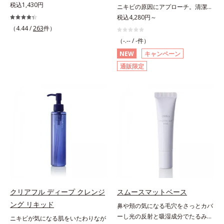
皮エキス*4 グリセリルグルコシド
さないクリアな肌に洗い上げる洗顔
税込1,430円
ニキビの原因にアプローチ。清潔な
定性を実現。毛穴の目立ちをしっか
現。毛穴の目立ちをしっかりケア
（保湿成分）、（ジメチコン／ビニ
料。「ニキビをくり返してしまう」
垢抜け肌(*1)へ。「ニキビをくり返
税込4,280円～
りケア(*3)して、ゆらぎやすいニキ
(*3)して、ゆらぎやすいニキビ肌
ルジメチコン）クロスポリマー、ジ
「毛穴目立ちが気になる」「マスク
してしまう」「毛穴目立ち(*2)が気
（4.44 /
263
件）
ビ肌を、みずみずしい清潔な垢抜け
を、みずみずしい清潔な垢抜け肌
メチコン（カバー成分）*5 アクリ
生活であごや口まわりのニキビが気
になる」「マスク生活であごや口ま
肌(*4)へと導きます。たっぷりの保
(*4)へと導きます。たっぷりの保湿
（-.-- / -件）
レーツコポリマー
になる」というお悩みに。くり返し
わりのニキビが気になる」というお
湿成分で低刺激。敏感肌の方にもお
成分で低刺激。敏感肌の方にもお使
NEW
キャンペーン
ニキビの根本原因「肌のバリア機能
悩みに。くり返しニキビの根本原因
使いいただけます(*5)。*1 テトラ2-
いいただけます(*5)。*1 テトラ2-ヘ
通販限定
の低下」と、肌悩み「毛穴の目立
「肌のバリア機能の低下」と、肌悩
ヘキシルデカン酸アスコルビル、天
キシルデカン酸アスコルビル、天然
ち」の両方にWでアプローチする、
み「毛穴の目立ち」の両方にWでア
然ビタミンE、イノシット、フィチ
ビタミンE、イノシット、フィチン
薬用ニキビ対策スキンケアシリーズ
プローチする、薬用ニキビ対策スキ
ン酸、ユズセラミド、スフィンゴ糖
酸、ユズセラミド、スフィンゴ糖脂
です。5種の和漢植物由来成分とコ
ンケアシリーズです。5種の和漢植
脂質*2 角層内*3 うるおいによりキ
質*2 角層内*3 うるおいによりキメ
ラーゲンが肌をいたわりながらうる
物由来成分とコラーゲンが肌をいた
メを整えて毛穴を目立たなくする*4
を整えて毛穴を目立たなくする*4
おいを与え、バリア機能を維持。ニ
わりながらうるおいを与え、バリア
洗浄による汚れの除去*5 すべての
洗浄による汚れの除去*5 すべての
キビができにくい肌を目指します。
機能を維持。ニキビができにくい肌
方に皮膚刺激がおきないというわけ
方に皮膚刺激がおきないというわけ
さらにビタミンC誘導体をはじめと
を目指します。さらにビタミンC誘
ではありません※敏感肌対象パッチ
ではありません※敏感肌対象パッチ
した5種の整肌成分(*1)から成る
導体(*3)と5種の整肌成分(*4)から成
テスト済（すべての人に皮膚刺激が
テスト済（すべての人に皮膚刺激が
「ナノVCショットカプセル」を配
る「ナノVCショットカプセル(*5)」
おきないというわけではありませ
おきないというわけではありませ
合。カプセルが浸透してから成分を
を配合。カプセルが浸透(*6)してか
ん）※弱酸性
ん）※弱酸性
放出する特殊技術によって、高い浸
ら成分を放出する特殊技術によっ
クリアフル ディープ クレンジ
スムースマットベース
透力(*2)と安定性を実現。毛穴の目
て、高い浸透力(*6)と安定性を実
ング リキッド
立ちをしっかりケア(*3)して、ゆら
鼻や頬の気になる毛穴をさっとカバ
現。毛穴の目立ちをしっかりケア
ぎやすいニキビ肌を、みずみずしい
ーし光の反射と吸湿成分でたるみ毛
(*7)して、ゆらぎやすいニキビ肌
ニキビが気になる肌をいたわりなが