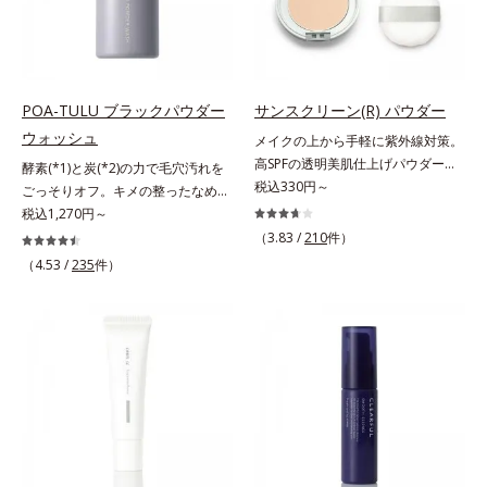
脂や汗に濡れてもくすみにくく。2
いオイル(*1)でも多くのUVカット成
ン酸、ユズセラミド、スフィンゴ糖
種のパウダー(*4)がベールをまとう
分を抱え込む技術を採用しました。
脂質*3 角層内*4 うるおいによりキ
ように肌のノイズをふわっとカバー
さらに皮脂吸着パウダー(*2)も配
メを整えて毛穴を目立たなくする*5
し、厚塗り感を軽減。粉っぽさを感
合。ベタつきにくいみずみずしい使
すべての方に皮膚刺激がおきないと
じさせない、軽やかな美肌に整えま
用感で、塗ることでスキンケア後の
いうわけではありません※敏感肌対
POA-TULU ブラックパウダー
サンスクリーン(R) パウダー
す。SPF30・PA+++で日中の紫外線
ようなサラサラ肌が続きます。大人
象パッチテスト済（すべての人に皮
ウォッシュ
メイクの上から手軽に紫外線対策。
もしっかりカットします。※外観色
男性の悩み、シミ(*3)とテカリ(*4)
膚刺激がおきないというわけではあ
高SPFの透明美肌仕上げパウダー。
酵素(*1)と炭(*2)の力で毛穴汚れを
や肌に塗布した直後の色が濃く見え
の両方に応えるアイテムです。*1
りません）※弱酸性（ローション・
メイクの上から手を汚さずに紫外線
税込330円～
ごっそりオフ。キメの整ったなめら
ますが、肌になじんだ後の色みは他
自社比較*2 アクリレーツコポリマ
モイスチャーのみ）アレルギーテス
対策ができるUVカットパウダーで
か肌へ。酵素(*1)と炭(*2)の力で毛
税込1,270円～
のファンデーションと同等です。*1
ー配合＝化粧持ち向上成分*3 日焼
ト済＝全ての方にアレルギーが起こ
す。“素肌のようななめらかな軽
穴汚れをしっかり落とす、パウダー
（3.83 /
210
件）
炭酸Ca配合＝化粧持ち向上粉体*2
けによるシミ予防*4 皮脂吸着によ
らないということではありません。
さ”と“高いUVカット効果”の両立を
タイプの酵素洗顔料です。皮脂やた
（HDI/トリメチロールヘキシルラク
（4.53 /
235
件）
るテカリ防止
ノンコメドジェニックテスト済＝す
叶えました。持ち運びしやすいプレ
んぱく質と汚れが溜まって角栓にな
トン）クロスポリマー、メタクリル
べての人にコメド（ニキビのもと）
ストタイプ。外出先でも、メイクの
ると、毛穴に詰まって毛穴の開き＆
酸メチルクロスポリマー配合＝化粧
ができないというわけではありませ
上からササッとUVカットとお直し
目立ちの原因に。普段の洗顔(*3)で
持ち向上成分*3 合成フルオロフロ
ん。
が同時にできるお役立ちアイテムで
は落としにくい汚れは、酵素洗顔料
ゴパイト*4 密着カバーパウダー
す。毛穴や色ムラをカバーしながら
で落としましょう。3種の酵素がた
EX（アルミナ、ヒアルロン酸
も、素肌のような透明美肌を叶える
んぱく質や皮脂を溶かして分解。炭
Na）、密着エアリーパウダー
秘密は「スムースヴェールパウダー
が無数の毛穴に入り込み、溶けた汚
EX（ポリアスパラギン酸Na、マイ
(*1)」にあります。7種の球状粉体
れをパワフルに吸着してすっきり落
カ）配合＝仕上がり向上成分
(*2)が凹凸を埋めて、肌に薄いヴェ
とします。さらに浸透型ビタミンC
ールをかけるようにカバー。さらに