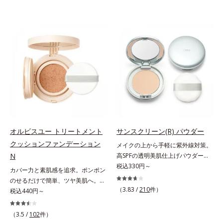
オルビスユー トリートメント
サンスクリーン(R) パウダー
クッションファンデーション
メイクの上から手軽に紫外線対策。
N
高SPFの透明美肌仕上げパウダー。
メイクの上から手を汚さずに紫外線
税込330円～
カバー力と素肌感を追求。ポンポン
対策ができるUVカットパウダーで
のせるだけで簡単、ツヤ美肌へ。カ
す。“素肌のようななめらかな軽
（3.83 /
210
件）
バー力と素肌感を両立する、簡単ツ
税込440円～
さ”と“高いUVカット効果”の両立を
ヤ美肌クッションファンデーション
叶えました。持ち運びしやすいプレ
です。多方向へ光を拡散し、高いソ
（3.5 /
102
件）
ストタイプ。外出先でも、メイクの
フトフォーカス効果で毛穴や色ムラ