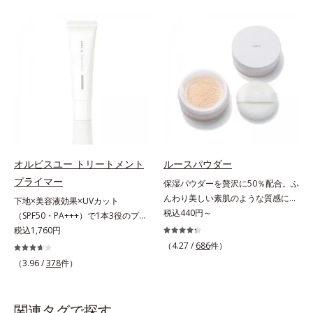
上からササッとUVカットとお直し
をふわりとカバーします。さらに肌
が同時にできるお役立ちアイテムで
との親和性が高いアミノ酸系パウダ
す。毛穴や色ムラをカバーしながら
ー(*)を配合。みずみずしく肌になじ
も、素肌のような透明美肌を叶える
み、厚塗り感なくピタッと密着しま
秘密は「スムースヴェールパウダー
す。毛穴、シミ、くすみ、凹凸、色
(*1)」にあります。7種の球状粉体
ムラなどの大人の肌悩みをポンポン
(*2)が凹凸を埋めて、肌に薄いヴェ
するだけで簡単にカバーし、まるで
ールをかけるようにカバー。さらに
素肌そのものが美しくなったよう
板状粉体が光を反射して、すっぴん
な、うるツヤ美肌を演出します。*
肌のようなナチュラルなツヤ感を演
ラウロイルリシン配合＝肌なじみを
出します。また、皮脂を吸着する
良くする仕上がり向上粉体
オルビスユー トリートメント
ルースパウダー
「あぶらとりパウダー(*3)」を配合
プライマー
保湿パウダーを贅沢に50％配合。ふ
し、くずれ＆テカリを防いでサラサ
んわり美しい素肌のような質感にな
ラ肌が長時間続きます。パウダータ
下地×美容液効果×UVカット
りながらもうるおいとツヤを叶える
税込440円～
イプながら、SPF50+・PA++++。パ
（SPF50・PA+++）で1本3役のプラ
フェイスパウダー。朝の仕上がりの
ウダーならではの軽いつけごこち
イマー。凹凸をつるんとなめらかに
税込1,760円
クオリティが全然違う！ まるで美
で、日焼け止めが苦手な方にもおす
(*1)整え、化粧ノリUPの高機能化粧
（4.27 /
686
件）
しい素肌のような質感を叶えるルー
すめです。水や汗に強いスーパーウ
下地。“塗るたび高まる、素肌の美
（3.96 /
378
件）
スパウダー（お粉）です。リキッド
ォータープルーフ(*4)だから、レジ
しさ” 肌本来の美しさを引き出す
タイプのファンデーションを使って
ャーにも大活躍してくれます。*1
『オルビスユー』発想で、乾燥によ
も、仕上げがパサパサのお粉ではせ
シリカ、セルロース、窒化ホウ素配
る小ジワをカバーしてハリ肌に整え
関連タグで探す