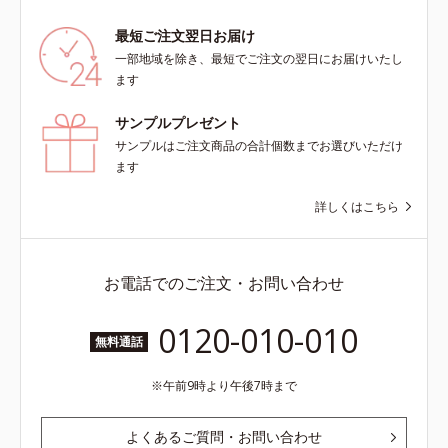
ーします。【ラスティング効果】皮
脂選択テカリ防止成分(*5)テカリの
最短ご注文翌日お届け
主成分を選択的に吸収し、うるおい
一部地域を除き、最短でご注文の翌日にお届けいたし
はしっかり残すことでカバー力を保
ます
ちます。*1 メイク効果による*2 角
層の範囲内*3 スキンプロテクト※
サンプルプレゼント
複合成分配合＝肌を保護し、乾燥を
サンプルはご注文商品の合計個数までお選びいただけ
防ぐ複合成分 ※ ビルベリー葉エ
ます
キス、タベブイアインペチギノサ樹
皮エキス*4 グリセリルグルコシド
詳しくはこちら
（保湿成分）、（ジメチコン／ビニ
ルジメチコン）クロスポリマー、ジ
メチコン（カバー成分）*5 アクリ
レーツコポリマー
お電話でのご注文・お問い合わせ
0120-010-010
無料通話
午前9時より午後7時まで
よくあるご質問・お問い合わせ