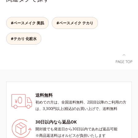
っかくのツヤが台無しに…。オルビ
合＝セミマット肌を叶える球状と板
る高機能化粧下地毛穴や小ジワの凹
スのルースパウダーは、ほんのり光
状の粉体*2 シリカ6種類、セルロー
凸をつるんとなめらかに(*1)。スキ
をまとったグロウニュアンスパウダ
ス*3 シリカ配合＝皮脂を吸着する
ンケア発想の化粧下地です。保湿成
ーを新配合。リキッドのツヤ感を活
粉体*4 化粧持ち性能
分が肌全層(*2)に働きかけて、肌の
#ベースメイク 美肌
#ベースメイク テカり
かしながらも、ふんわりと軽やかな
うるおいをグンとアップ＆リッチな
サラツヤ肌へと、仕上がり質感を格
クリームのようにぴたっと密着。乾
#テカり 化粧水
上げします。うるおいパウダーを
燥による小ジワを目立たなく(*1)
50％配合し、さらに浸透型ヒアルロ
し、つるんとしたハリ肌に仕上げま
ン酸エキスも加えることで、お粉な
す。むやみに隠すのではなくふわり
がら肌をしっとりと仕上げます。
と光を拡散させ、メイク×スキンケ
アのW効果で軽やかな美肌を印象づ
けます。紫外線吸収剤フリーなのに
高SPF値、さらにスキンプロテクト
複合成分(*3)が、ブルーライト、紫
外線、大気中の微粒子汚れなどの外
送料無料
的ダメージから肌表面をガードしま
初めての方は、全国送料無料、2回目以降のご利用の方
す。【カバー効果】保湿性凹凸カバ
は、3,300円以上(税込)のお買い上げで、送料無料
ー複合成分(*4)肌悩みが気になる時
でも、ただ隠すだけでなく、乾きや
30日以内なら返品OK
すい肌にうるおいを届けながら、光
開封後でも発送日から30日以内であれば返品可能
拡散効果で乾燥小ジワや毛穴もカバ
※商品返送料はオルビスが負担いたします