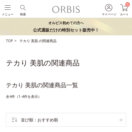
0
メニュー
検索
マイページ
カート
オルビス初めての方へ
公式通販だけの特別セット販売中！
TOP
テカり
美肌
の関連商品
テカり 美肌の関連商品
テカり 美肌の関連商品一覧
全4件（1-4件を表示）
並び順
おすすめ順