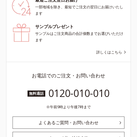
ミ・ソバカスを防ぐ*3 うるおいに
一部地域を除き、最短でご注文の翌日にお届けいたし
よる透明感のある肌*4 日本化粧品
ます
業界で初めてメラニンの第三のルー
トに着目し、日本放射線影響学会第
サンプルプレゼント
53回大会で2010年10月に初めて発
サンプルはご注文商品の合計個数までお選びいただけ
表したこと*5 うるおいによる*6 メ
ます
ラノサイトまで*7 L-アスコルビン
酸 2-グルコシド*8 L-アスコルビン
詳しくはこちら
酸 2-グルコシド、パウダルコ樹皮エ
キス、油溶性甘草エキス（2）*9 乾
燥など
お電話でのご注文・お問い合わせ
0120-010-010
無料通話
午前9時より午後7時まで
よくあるご質問・お問い合わせ