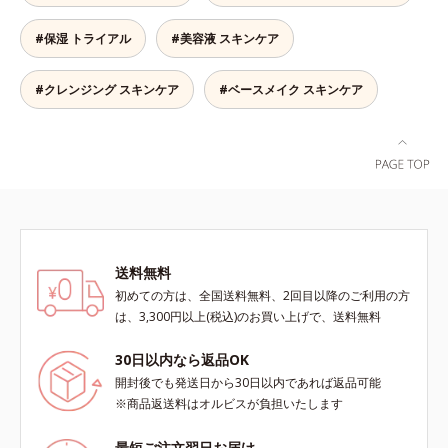
感を阻害する原因を引き起こしてい
のなさ*6 乾燥による*7 保湿成分*8
ヘキシルデカン酸アスコルビル、天
ることがわかりました。そこでオル
#保湿 トライアル
#美容液 スキンケア
ロニセラカエルレア果汁、ノバラエ
然ビタミンE、イノシット、フィチ
ビス ブライト シリーズは「メラニ
キス配合＝うるおいを与えハリと透
ン酸、ユズセラミド、スフィンゴ糖
ンにじみ」に着目して「高圧処理ビ
明感に満ちた肌へ導く保湿成分*9
脂質配合＝肌をなめらかに整える整
タミンC(*7)」を採用。肌奥(*6)まで
#クレンジング スキンケア
#ベースメイク スキンケア
メマツヨイグサ抽出液、スイカズラ
肌成分*6 角層まで*7 うるおいによ
浸透し、シミやソバカスの原因とな
エキス配合＝角層のすみずみまで水
りキメを整えて毛穴を目立たなくす
るメラニンの生成を食い止めます。
分・油分を保ち、ハリ・ツヤを与え
る*8 すべての方に皮膚刺激がおき
またオルビス独自成分の「ブライト
る保湿成分*10 気持ちのこと各商品
ないというわけではありません※敏
VCコンプレックス(*8)」が、透明感
の詳しい情報は商品ページをご覧く
感肌対象パッチテスト済（すべての
を阻害する原因(*9)にアプローチし
ださい。・BEAUTY夏祭りは、こち
人に皮膚刺激がおきないというわけ
ます。さらに肌表面のなめらかさや
ら
ではありません）※弱酸性（ローシ
みずみずしさをサポートするため
ョン・モイスチャーのみ）
に、肌荒れ防止有効成分と速効性と
送料無料
持続性、2種の保湿成分も配合し、
透明感を包括的にサポート。全方位
初めての方は、全国送料無料、2回目以降のご利用の方
ケアのアプローチによって、肌本来
は、3,300円以上(税込)のお買い上げで、送料無料
の輝きを生かして澄み渡る、輝き透
明肌を叶えます。L＝さっぱりタイ
30日以内なら返品OK
プ（脂性肌～普通肌）M＝しっとり
開封後でも発送日から30日以内であれば返品可能
タイプ（普通肌～乾性肌）*1 シ
※商品返送料はオルビスが負担いたします
ミ・ソバカスが肌表面にあらわれる
こと*2 メラニンの生成を抑え、シ
最短ご注文翌日お届け