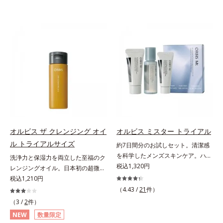
オルビス ザ クレンジング オイ
オルビス ミスター トライアル
ル トライアルサイズ
約7日間分のお試しセット。清潔感
を科学したメンズスキンケア。ハ
洗浄力と保湿力を両立した至福のク
リ・ツヤのある、好印象な清潔透明
税込1,320円
レンジングオイル。日本初の超微粒
肌(*1)へ。オルビス ミスターは、男
子技術(*1)が毛穴奥の微細な汚れに
税込1,210円
性の清潔感、爽やかさ、若々しさの
アプローチ。圧倒的な洗浄力と毛穴
（4.43 /
21
件）
印象を科学的に検証し、ポジティブ
悩みに着目したクレンジングオイル
（3 /
2
件）
な光（＝ツヤ）が男性の印象に重要
のトライアルサイズです。日本初・
NEW
数量限定
であること(*2)を業界で初めて発見
超微粒子技術(*1)で、さっと塗り広