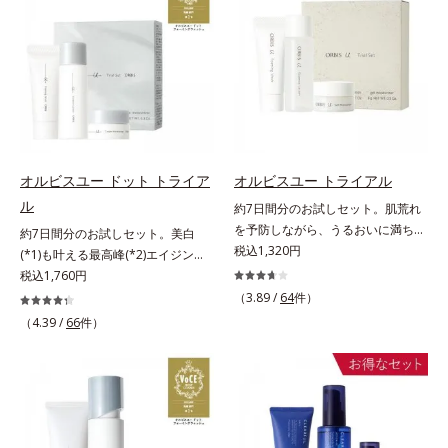
する、薬用ニキビ対策スキンケアシ
scholarにより国内化粧品業界にお
「オルビス アクアニスト」。乾燥
しくなる晴れやかな肌に導きます。
リーズです。5種の和漢植物由来成
いて該当文献がないことを確認（ポ
敏感スランプの原因にアプローチす
*1 ポーラ化成独自の（Ｃ１２－２
分とコラーゲンが肌をいたわりなが
ーラ化成研究所調べ）アレルギーテ
る持続型トリプルアミノ酸(*4)を配
０）アルキルグルコシド（保湿）で
らうるおいを与え、バリア機能を維
スト済＝全ての方にアレルギーが起
合。もともと体内にあるアミノ酸は
形成するミセルから、汚れをはね返
持。ニキビができにくい肌を目指し
こらないということではありませ
異物として排出されにくく、肌にと
す水の膜をつくる技術が日本初
ます。さらにビタミンC誘導体をは
ん。ノンコメドジェニックテスト済
どまってうるおいを蓄えてくれま
（2024年12月時点、J－GLOBALに
じめとした5種の整肌成分(*2)から
＝すべての人にコメド（ニキビのも
す。刺激を受けやすくなった角層を
よる自社調べ）*2 オルビス内でか
成る「ナノVCショットカプセル」
と）ができないというわけではあり
うるおいで満たし、脱・敏感肌を目
つてないオイルクレンジングのこと
を配合。カプセルが浸透してから成
ません。
指します。無油分・無着色・無香
*3 ポーラ化成独自の（Ｃ１２－２
オルビスユー ドット トライア
オルビスユー トライアル
分を放出する特殊技術によって、高
料・アルコールフリー・界面活性剤
０）アルキルグルコシド（保湿）で
ル
約7日間分のお試しセット。肌荒れ
い浸透力(*3)と安定性を実現。毛穴
不使用(*5)・パラベンフリー、6つ
形成するミセル*4 炭酸ジカプリリ
を予防しながら、うるおいに満ちた
約7日間分のお試しセット。美白
の目立ちをしっかりケア(*4)して、
のフリー処方で徹底的に肌に寄り添
ル*5 乾燥や汚れによる*6 キメの乱
美しい肌へ。7000種を超える成分
税込1,320円
(*1)も叶える最高峰(*2)エイジング
ゆらぎやすいニキビ肌を、みずみず
います。*1 乾燥と敏感をくり返す
れによる＜使用量目安＞適量＜使用
から厳選し、「うるおいの質(*1)」
ケア(*3)。ハリも透明感(*4)も結果
税込1,760円
しい清潔な垢抜け肌(*1)へと導きま
こと*2 敏感肌対象連用テスト済
ステップ＞オルビス ザ クレンジン
に着目した初期エイジングケア(*2)
主義。年齢サイン(*5)の因子に着目
す。たっぷりの保湿成分で低刺激。
（3.89 /
64
件）
（すべての方のお肌に合うというこ
グ オイル ⇒ 洗顔料 ⇒ 化粧
シリーズオルビスユーは肌本来のう
した肌科学エイジングケア(*3)シリ
敏感肌の方にもお使いいただけます
とではありません）*3 乾燥して敏
（4.39 /
66
件）
水 ⇒ 保湿液 ※W洗顔が必要で
るおいやバリア機能にアプローチす
ーズ。オルビスユー ドットシリー
(*5)。L＝さっぱりタイプ（ニキビ
感に感じやすい状態のこと*4 発酵
す＜使用方法＞1.適量をとり、手の
る初期エイジングケアシリーズで
ズは、年齢による肌悩み一つ一つを
のできやすい肌・超脂性肌～普通
アミノ酸（ポリグルタミン酸）配合
ひら全体にさっと広げます。2.肌の
す。「うるおいの質」に着目し、肌
対処するのではなく、肌で起きてい
肌）M＝しっとりタイプ（ニキビの
＝乾燥を防ぎ、うるおいに満ちた肌
上で軽くらせんを描くように、メイ
荒れを予防しながらうるおいに満ち
ることの根本原因に着目。加齢とと
できやすい肌・普通肌～乾性肌）*1
へ導く保湿成分、植物由来アミノ酸
クとよくなじませます。※落ちにく
た美しい肌へと導きます。ポーラ・
もに現れる年齢サイン(*5)について
洗浄による汚れの除去*2 テトラ2-
（エルゴチオネイン）配合＝肌を整
いメイクを落とす際は、乾いた手に
オルビスグループ独自の肌荒れ防止
研究を進めたところ、弾力感のない
ヘキシルデカン酸アスコルビル、天