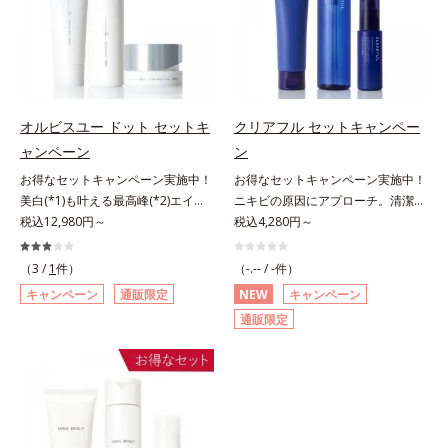
え、すこやかに保つ保湿成分、微生
とり、メイクとしっかりなじませて
有効成分として、「DF-パンテノー
状態である「ハリのなさ」や、くす
然ビタミンE、イノシット、フィチ
物由来アミノ酸（エクトイン）配合
ください。3.メイクとなじんだら、
ル(*3)」を国内唯一(*4)、高濃度で
み(*6)などが現れている状態である
ン酸、ユズセラミド、スフィンゴ糖
＝乱れた角層にうるおいを与え、肌
水またはぬるま湯でよく洗い流しま
配合。角層のバリア機能にアプロー
「透明感のなさ」が現れることで大
脂質*3 角層内*4 うるおいによりキ
荒れを防ぐ保湿成分*5 ウォッシュ
す。4.その後、洗顔料で洗顔してく
チして肌荒れを防ぎ、肌不調にゆら
人の肌印象に大きな影響を与えてい
メを整えて毛穴を目立たなくする*5
を除くLM＝さっぱり高保湿タイプ
ださい。
がない肌を叶えます。そして、独自
ることが分かりました。そこでオル
すべての方に皮膚刺激がおきないと
（脂性肌～普通肌）RM＝しっとり
研究に基づいたアプローチ成分
ビスユー ドットシリーズは美容成
いうわけではありません※敏感肌対
オルビスユー ドット セットキ
クリアフル セットキャンペー
高保湿タイプ（普通肌～超乾性肌）
「MCアクティベーター(*5)」。肌
分(*7)として「G.D.F.アクティベー
象パッチテスト済（すべての人に皮
アレルギーテスト済＝全ての方にア
ャンペーン
ン
のうるおいを引き出し・高めて、ハ
ター(*8)」を配合。そして、従来か
膚刺激がおきないというわけではあ
レルギーが起こらないということで
お得なセットキャンペーン実施中！
お得なセットキャンペーン実施中！
リ感あふれる肌へと導きます。うる
ら配合している美白有効成分「トラ
りません）※弱酸性（ローション・
はありません。
美白(*1)も叶える最高峰(*2)エイジ
ニキビの原因にアプローチ。清潔な
おいに満ちたゆらがない肌をご体感
ネキサム酸」を配合しました。さら
モイスチャーのみ）アレルギーテス
ングケア(*3)。ハリも透明感(*4)も
税込12,980円～
垢抜け肌(*1)へ。「ニキビをくり返
税込4,280円～
いただくために設計された3ステッ
に、シリーズ共通の美容成分(*7)
ト済＝全ての方にアレルギーが起こ
結果主義。年齢サイン(*5)の因子に
してしまう」「毛穴目立ち(*2)が気
プで、いつも力強く美しくあり続け
「GLルートブースター(*9)」を配合
らないということではありません。
着目した肌科学エイジングケア(*3)
になる」「マスク生活であごや口ま
るあなたを応援します。*1 肌にう
することで、肌のふっくら感や透明
（3 /
1
件）
（-.-- / -件）
ノンコメドジェニックテスト済＝す
シリーズ。オルビスユー ドットシ
わりのニキビが気になる」というお
るおいが満ち、維持されている状態
感を叶えます。美白ケアしながら多
べての人にコメド（ニキビのもと）
キャンペーン
通販限定
NEW
キャンペーン
リーズは、年齢による肌悩み一つ一
悩みに。くり返しニキビの根本原因
*2 年齢に応じたお手入れのこと
角的なエイジングケアが叶うシリー
ができないというわけではありませ
通販限定
つを対処するのではなく、肌で起き
「肌のバリア機能の低下」と、肌悩
*3 デクスパンテノールW*4
ズに。3ステップで上向き(*10)のハ
ん。
ていることの根本原因に着目。加齢
み「毛穴の目立ち」の両方にWでア
2022年5月 Mintel社データベース及
リと透明感を。効果的なシナジー設
とともに現れる年齢サイン(*5)につ
プローチする、薬用ニキビ対策スキ
び先行技術調査による当社調べ*5
計で、あなたのエイジングケアを応
いて研究を進めたところ、弾力感の
ンケアシリーズです。5種の和漢植
オトギリソウエキス配合＝肌にうる
援します。*1 メラニンの生成を抑
ない状態である「ハリのなさ」や、
物由来成分とコラーゲンが肌をいた
おいを与え、うるおいに満ちたハリ
え、シミ・ソバカスを防ぐ（ウォッ
くすみ(*6)などが現れている状態で
わりながらうるおいを与え、バリア
ツヤ肌へ導く保湿成分アレルギーテ
シュ除く）*2 オルビス内スキンケ