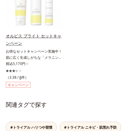
ある「透明感のなさ」が現れること
機能を維持。ニキビができにくい肌
スト済＝全ての方にアレルギーが起
アシリーズの保湿力*3 年齢に応じ
で大人の肌印象に大きな影響を与え
を目指します。さらにビタミンC誘
こらないということではありませ
たお手入れのこと*4 うるおいによ
ていることが分かりました。そこで
導体(*3)と5種の整肌成分(*4)から成
ん。
る*5 乾燥、ハリ・ツヤのなさ
オルビスユー ドットシリーズは美
る「ナノVCショットカプセル(*5)」
*6 乾燥による*7 保湿成分*8
容成分(*7)として「G.D.F.アクティ
を配合。カプセルが浸透(*6)してか
ロニセラカエルレア果汁、ノバラエ
ベーター(*8)」を配合。そして、従
ら成分を放出する特殊技術によっ
キス配合＝うるおいを与えハリと透
オルビス ブライト セットキャ
来から配合している美白有効成分
て、高い浸透力(*6)と安定性を実
明感に満ちた肌へ導く保湿成分*9
ンペーン
「トラネキサム酸」を配合しまし
現。毛穴の目立ちをしっかりケア
メマツヨイグサ抽出液、スイカズラ
た。さらに、シリーズ共通の美容成
(*7)して、ゆらぎやすいニキビ肌
お得なセットキャンペーン実施中！
エキス配合＝角層のすみずみまで水
分(*7)「GLルートブースター(*9)」
を、みずみずしい清潔な垢抜け肌
肌に広く生成しがちな「メラニンに
分・油分を保ち、ハリ・ツヤを与え
を配合することで、肌のふっくら感
(*1)へと導きます。たっぷりの保湿
じみ(*1)」の原因をブロック(*2)！
税込5,170円～
る保湿成分*10 気持ちのことアレ
や透明感を叶えます。美白ケアしな
成分で低刺激。敏感肌の方にもお使
澄み渡る輝き透明肌(*3)へ。業界初
ルギーテスト済＝全ての方にアレル
がら多角的なエイジングケアが叶う
いいただけます(*8)。L＝さっぱり
(*4)知見「メラニンの第三のルー
ギーが起こらないということではあ
（3.38 /
8
件）
シリーズに。3ステップで上向き
タイプ（ニキビのできやすい肌・超
ト」である「横のひろがり」に着目
りません。
キャンペーン
(*10)のハリと透明感を。効果的な
脂性肌～普通肌）M＝しっとりタイ
して、全方位から透明肌を目指すブ
シナジー設計で、あなたのエイジン
プ（ニキビのできやすい肌・普通肌
ライトニングケア(*5)シリーズで
グケアを応援します。*1 メラニン
～乾性肌）*1 洗浄による汚れの除
す。受けてしまった紫外線ダメージ
関連タグで探す
の生成を抑え、シミ・ソバカスを防
去*2 キメの乱れによる*3 テトラ2-
をきっかけに、肌深く(*6)では「メ
ぐ（ウォッシュ除く）*2 オルビス
ヘキシルデカン酸アスコルビル配合
ラニンにじみ(*1)」が発現。シミや
内スキンケアシリーズの保湿力*3
＝整肌成分*4 天然ビタミンE、イノ
ソバカスという「点」だけでなく、
年齢に応じたお手入れのこと*4 う
シット、フィチン酸、ユズセラミ
透明感のなさなどの「面」での透明
#トライアル ハリつや習慣
#トライアル ニキビ・肌荒れ予防
るおいによる*5 乾燥、ハリ・ツヤ
ド、スフィンゴ糖脂質*5 テトラ2-