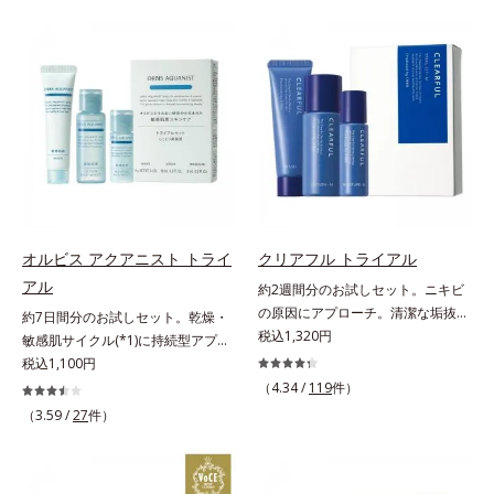
(*3)。ニキビ・肌荒れ予防有効成分
げるだけで濃いメイクはもちろん毛
と保湿成分を新たに配合。これまで
穴悩みも取り去り、一瞬で気持ちの
の乾燥・テカリへのケアはそのまま
いい素肌へ。スキンケア0番目に、
に、肌荒れ・ニキビ予防など“今”の
かつてないクレンジング(*2)をご用
肌悩みに応え、“未来”を見据えて好
意しました。ポーラ化成は独自の先
印象の鍵となるハリ・ツヤへもアプ
端研究により、ナノバブルよりも小
ローチする進化を遂げました。うる
さい超微粒子(*3)をクレンジングに
おいを逃しやすい男性肌に着目し、
搭載することに成功。毛穴よりはる
アイテム同士をなじみやすくする
かに小さい超微粒子とオイルが肌と
「うるおいコネクト設計」を採用。
汚れの間に入り込み、小さくばらけ
8アイテム分の機能を3ステップに集
て肌表面にうるおいベールを形成。
オルビス アクアニスト トライ
クリアフル トライアル
約し、よりシンプルなお手入れで、
これにより、洗い流した瞬間に汚れ
アル
約2週間分のお試しセット。ニキビ
ハリ・ツヤのある好印象な清潔透明
が肌に再付着することを防止し、細
の原因にアプローチ。清潔な垢抜け
肌(*1)へ導きます。*1 うるおいによ
約7日間分のお試しセット。乾燥・
かい毛穴汚れをごっそりするん！角
肌(*1)へ。「ニキビをくり返してし
税込1,320円
る透明感のある肌*2 男性の顔画像
敏感肌サイクル(*1)に持続型アプロ
栓溶解オイル(*4)が詰まりや黒ずみ
まう」「毛穴目立ちが気になる」
を用いた印象評価において、基準画
ーチ。敏感肌用保湿スキンケア
税込1,100円
も溶かして、毛穴の目立ちにくいす
「マスク生活であごや口まわりのニ
像に対して、頬全体に輝度分布がな
(*2)。うるおいを逃し、刺激を受け
べすべ肌に洗い上げます。大人肌の
（4.34 /
119
件）
キビが気になる」というお悩みに。
だらかな光（ツヤ）があると、爽や
やすい角層の“乾燥敏感スランプ
ためのくすみ(*5)を晴らすアプロー
（3.59 /
27
件）
くり返しニキビの根本原因「肌のバ
かさ印象が高く評価されたこと*3
(*3)”に悩む敏感な肌へ。創業時から
チによって圧巻の洗浄力と保湿力を
リア機能の低下」と、肌悩み「毛穴
2022年12月22日時点で、科学文献
のうるおい研究により完成した、待
叶え、毛穴目立ち(*6)や乾燥による
の目立ち」の両方にWでアプローチ
データベースPubMed及びGoogle
望の敏感肌用保湿スキンケアライン
くすみをケアし、毎日のメイクが楽