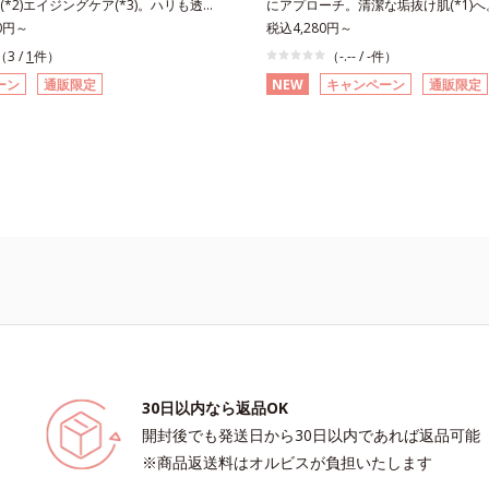
*2)エイジングケア(*3)。ハリも透明
にアプローチ。清潔な垢抜け肌(*1)
配合＝乱れた角層にうるおいを与え、
カン酸アスコルビル、天然ビタミンE
結果主義。年齢サイン(*5)の因子に着目
80円～
をくり返してしまう」「毛穴目立ち(*
税込4,280円～
ぐ保湿成分*5 ウォッシュを除くLM＝
ト、フィチン酸、ユズセラミド、スフ
エイジングケア(*3)シリーズ。オルビ
る」「マスク生活であごや口まわりの
（3 /
1
件）
（-.-- / -件）
保湿タイプ（脂性肌～普通肌）RM＝
質*3 角層内*4 うるおいによりキメ
ットシリーズは、年齢による肌悩み一
になる」というお悩みに。くり返しニ
ーン
通販限定
NEW
キャンペーン
通販限定
保湿タイプ（普通肌～超乾性肌）アレ
を目立たなくする*5 すべての方に皮
処するのではなく、肌で起きているこ
原因「肌のバリア機能の低下」と、肌
ト済＝全ての方にアレルギーが起こら
きないというわけではありません※敏
因に着目。加齢とともに現れる年齢サ
の目立ち」の両方にWでアプローチす
ことではありません。
ッチテスト済（すべての人に皮膚刺激
)について研究を進めたところ、弾力感の
キビ対策スキンケアシリーズです。5
というわけではありません）※弱酸性
ある「ハリのなさ」や、くすみ(*6)な
物由来成分とコラーゲンが肌をいたわ
ン・モイスチャーのみ）アレルギーテ
いる状態である「透明感のなさ」が現
るおいを与え、バリア機能を維持。ニ
ての方にアレルギーが起こらないとい
大人の肌印象に大きな影響を与えてい
にくい肌を目指します。さらにビタミ
ありません。ノンコメドジェニックテ
かりました。そこでオルビスユー ド
(*3)と5種の整肌成分(*4)から成る「
べての人にコメド（ニキビのもと）が
は美容成分(*7)として「G.D.F.アク
ットカプセル(*5)」を配合。カプセルが
いうわけではありません。
ー(*8)」を配合。そして、従来から配
してから成分を放出する特殊技術によ
美白有効成分「トラネキサム酸」を配
浸透力(*6)と安定性を実現。毛穴の
。さらに、シリーズ共通の美容成分
かりケア(*7)して、ゆらぎやすいニ
Lルートブースター(*9)」を配合すること
ずみずしい清潔な垢抜け肌(*1)へと
っくら感や透明感を叶えます。美白ケ
っぷりの保湿成分で低刺激。敏感肌の
多角的なエイジングケアが叶うシリー
いいただけます(*8)。L＝さっぱりタ
30日以内なら返品OK
テップで上向き(*10)のハリと透明感
ビのできやすい肌・超脂性肌～普通肌
開封後でも発送日から30日以内であれば返品可能
なシナジー設計で、あなたのエイジン
とりタイプ（ニキビのできやすい肌・
※商品返送料はオルビスが負担いたします
援します。*1 メラニンの生成を抑
性肌）*1 洗浄による汚れの除去*2 
ソバカスを防ぐ（ウォッシュ除く）
よる*3 テトラ2-ヘキシルデカン酸ア