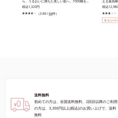
ら、うるおいに満ちた美しい肌へ。7000種を超
える最高峰(
て該当文献がないことを確認（ポーラ化成研究所
クトイン）
える成分から厳選し、「うるおいの質(*1)」に着
税込1,320円
感(*4)も
税込12,9
調べ）アレルギーテスト済＝全ての方にアレルギ
肌荒れを防
目した初期エイジングケア(*2)シリーズオルビス
した肌科学
（3.89 /
64
件）
ーが起こらないということではありません。ノン
さっぱり高
ユーは肌本来のうるおいやバリア機能にアプロー
スユー ド
キャンペ
コメドジェニックテスト済＝すべての人にコメド
しっとり高
チする初期エイジングケアシリーズです。「うる
つ一つを対
（ニキビのもと）ができないというわけではあり
ルギーテス
おいの質」に着目し、肌荒れを予防しながらうる
との根本原
ません。
ないという
おいに満ちた美しい肌へと導きます。ポーラ・オ
イン(*5
ルビスグループ独自の肌荒れ防止有効成分とし
ない状態で
て、「DF-パンテノール(*3)」を国内唯一(*4)、
どが現れて
高濃度で配合。角層のバリア機能にアプローチし
れることで
て肌荒れを防ぎ、肌不調にゆらがない肌を叶えま
ることが分
す。そして、独自研究に基づいたアプローチ成分
ットシリーズ
「MCアクティベーター(*5)」。肌のうるおいを
ティベータ
引き出し・高めて、ハリ感あふれる肌へと導きま
合している
す。うるおいに満ちたゆらがない肌をご体感いた
合しました
だくために設計された3ステップで、いつも力強
(*7)「G
く美しくあり続けるあなたを応援します。*1
で、肌のふ
送料無料
肌にうるおいが満ち、維持されている状態*2
アしながら
年齢に応じたお手入れのこと*3 デクスパンテ
ズに。3ス
初めての方は、全国送料無料、2回目以降のご利用
ノールW*4 2022年5月 Mintel社データベース
を。効果的
の方は、3,300円以上(税込)のお買い上げで、送料
及び先行技術調査による当社調べ*5 オトギリ
グケアを応
無料
ソウエキス配合＝肌にうるおいを与え、うるおい
え、シミ・