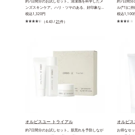
約7日間分のお試しセット。清潔感を科学したメ
約7日間分
ンズスキンケア。ハリ・ツヤのある、好印象な清
ル(*1)
潔透明肌(*1)へ。オルビス ミスターは、男性の清
税込1,320円
ケア(*2
税込1,100
潔感、爽やかさ、若々しさの印象を科学的に検証
層の“乾燥
（4.43 /
21
件）
し、ポジティブな光（＝ツヤ）が男性の印象に重
創業時から
要であること(*2)を業界で初めて発見(*3)。ニキ
の敏感肌用
ビ・肌荒れ予防有効成分と保湿成分を新たに配
クアニスト
合。これまでの乾燥・テカリへのケアはそのまま
ーチする持
に、肌荒れ・ニキビ予防など“今”の肌悩みに応
ともと体内
え、“未来”を見据えて好印象の鍵となるハリ・ツ
にくく、肌
ヤへもアプローチする進化を遂げました。うるお
す。刺激を
いを逃しやすい男性肌に着目し、アイテム同士を
たし、脱・
なじみやすくする「うるおいコネクト設計」を採
色・無香料
用。8アイテム分の機能を3ステップに集約し、
用(*5)
よりシンプルなお手入れで、ハリ・ツヤのある好
底的に肌に
印象な清潔透明肌(*1)へ導きます。*1 うるおい
返すこと*
による透明感のある肌*2 男性の顔画像を用いた
方のお肌に
印象評価において、基準画像に対して、頬全体に
乾燥して敏
輝度分布がなだらかな光（ツヤ）があると、爽や
ミノ酸（ポ
かさ印象が高く評価されたこと*3 2022年12月
オルビスユー トライアル
うるおいに
オルビス
22日時点で、科学文献データベースPubMed及
ミノ酸（エ
約7日間分のお試しセット。肌荒れを予防しなが
お得なセッ
びGoogle scholarにより国内化粧品業界におい
こやかに保