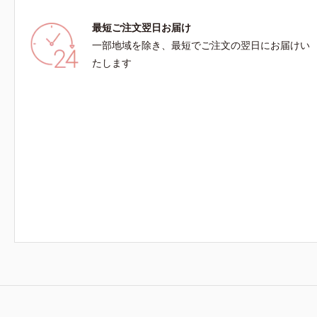
に満ちたハリツヤ肌へ導く保湿成分アレルギーテ
*2 オル
最短ご注文翌日お届け
スト済＝全ての方にアレルギーが起こらないとい
齢に応じた
うことではありません。
乾燥、ハリ
一部地域を除き、最短でご注文の翌日にお届けい
分*8 ロ
たします
合＝うるお
く保湿成分
ラエキス配
保ち、ハリ
こと各商品
さい。・B