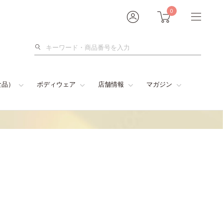
0
検
索
食品）
ボディウェア
店舗情報
マガジン