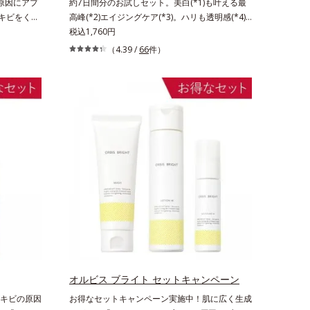
原因にアプ
約7日間分のお試しセット。美白(*1)も叶える最
ニキビをくり
高峰(*2)エイジングケア(*3)。ハリも透明感(*4)
る」「マス
も結果主義。年齢サイン(*5)の因子に着目した肌
税込1,760円
になる」と
科学エイジングケア(*3)シリーズ。オルビスユー
（4.39 /
66
件）
原因「肌の
ドットシリーズは、年齢による肌悩み一つ一つを
の目立ち」
対処するのではなく、肌で起きていることの根本
キビ対策ス
原因に着目。加齢とともに現れる年齢サイン(*5)
物由来成分
について研究を進めたところ、弾力感のない状態
るおいを与
である「ハリのなさ」や、くすみ(*6)などが現れ
にくい肌を
ている状態である「透明感のなさ」が現れること
をはじめと
で大人の肌印象に大きな影響を与えていることが
ノVCショッ
分かりました。そこでオルビスユー ドットシリ
してから成
ーズは美容成分(*7)として「G.D.F.アクティベー
透力(*3)
ター(*8)」を配合。そして、従来から配合してい
かりケア
る美白有効成分「トラネキサム酸」を配合しまし
、みずみずし
た。さらに、シリーズ共通の美容成分(*7)「GLル
。たっぷりの
ートブースター(*9)」を配合することで、肌のふ
使いいただ
っくら感や透明感を叶えます。美白ケアしながら
キビのでき
多角的なエイジングケアが叶うシリーズに。3ス
っとりタイ
テップで上向き(*10)のハリと透明感を。効果的
オルビス ブライト セットキャンペーン
乾性肌）
なシナジー設計で、あなたのエイジングケアを応
キビの原因
お得なセットキャンペーン実施中！肌に広く生成
-ヘキシルデ
援します。*1 メラニンの生成を抑え、シミ・