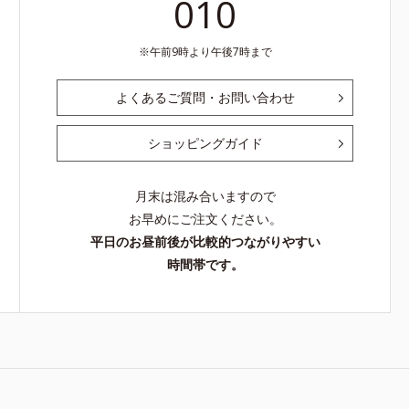
010
イノシット、
M＝しっとりタイプ（普通肌～乾性肌）*1 シ
ゴ糖脂質
ミ・ソバカスが肌表面にあらわれること*2 メラ
午前9時より午後7時まで
ルビル、天
ニンの生成を抑え、シミ・ソバカスを防ぐ*3 う
酸、ユズセ
るおいによる透明感のある肌*4 日本化粧品業界
なめらかに
で初めてメラニンの第三のルートに着目し、日本
よくあるご質問・お問い合わせ
おいによりキ
放射線影響学会第53回大会で2010年10月に初め
すべての方
て発表したこと*5 うるおいによる*6 メラノサイ
ショッピングガイド
ありません
トまで*7 L-アスコルビン酸 2-グルコシド*8 L-ア
の人に皮膚
スコルビン酸 2-グルコシド、パウダルコ樹皮エ
せん）※弱
キス、油溶性甘草エキス（2）*9 乾燥など
月末は混み合いますので
）
お早めにご注文ください。
平日のお昼前後が比較的つながりやすい
時間帯です。