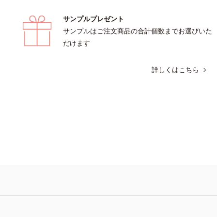
ビス内スキンケアシリーズの保湿力*3 年
配合＝整肌成分*4 天然ビタミンE、
サンプルプレゼント
お手入れのこと*4 うるおいによる*5
フィチン酸、ユズセラミド、スフィン
・ツヤのなさ*6 乾燥による*7 保湿成
*5 テトラ2-ヘキシルデカン酸アスコ
サンプルはご注文商品の合計個数までお選びいた
ニセラカエルレア果汁、ノバラエキス配
然ビタミンE、イノシット、フィチン
だけます
いを与えハリと透明感に満ちた肌へ導
ラミド、スフィンゴ糖脂質配合＝肌を
*9 メマツヨイグサ抽出液、スイカズ
整える整肌成分*6 角層まで*7 うる
詳しくはこちら
合＝角層のすみずみまで水分・油分を
メを整えて毛穴を目立たなくする*8 
・ツヤを与える保湿成分*10 気持ちの
に皮膚刺激がおきないというわけでは
の詳しい情報は商品ページをご覧くだ
※敏感肌対象パッチテスト済（すべて
EAUTY夏祭りは、こちら
刺激がおきないというわけではありま
酸性（ローション・モイスチャーのみ