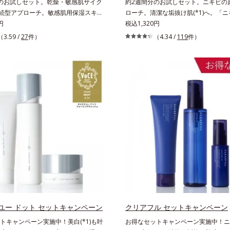
のお試しセット。乾燥・敏感肌サイク
約2週間分のお試しセット。ニキビの
に持続型アプローチ。敏感肌用保湿スキン
ローチ。清潔な垢抜け肌(*1)へ。「
)。うるおいを逃し、刺激を受けやすい角
円
返してしまう」「毛穴目立ちが気にな
税込1,320円
敏感スランプ(*3)”に悩む敏感な肌へ。
ク生活であごや口まわりのニキビが気
（3.59 /
27
件）
（4.34 /
119
件）
のうるおい研究により完成した、待望
いうお悩みに。くり返しニキビの根本
保湿スキンケアライン「オルビス ア
バリア機能の低下」と、肌悩み「毛穴
」。乾燥敏感スランプの原因にアプロ
の両方にWでアプローチする、薬用ニ
続型トリプルアミノ酸(*4)を配合。も
キンケアシリーズです。5種の和漢植
にあるアミノ酸は異物として排出され
とコラーゲンが肌をいたわりながらう
にとどまってうるおいを蓄えてくれま
え、バリア機能を維持。ニキビができ
受けやすくなった角層をうるおいで満
目指します。さらにビタミンC誘導体
敏感肌を目指します。無油分・無着
した5種の整肌成分(*2)から成る「ナ
・アルコールフリー・界面活性剤不使
トカプセル」を配合。カプセルが浸透
・パラベンフリー、6つのフリー処方で徹
分を放出する特殊技術によって、高い浸
寄り添います。*1 乾燥と敏感をくり
と安定性を実現。毛穴の目立ちをしっ
2 敏感肌対象連用テスト済（すべての
(*4)して、ゆらぎやすいニキビ肌を
合うということではありません）*3
い清潔な垢抜け肌(*1)へと導きます
感に感じやすい状態のこと*4 発酵ア
保湿成分で低刺激。敏感肌の方にもお
リグルタミン酸）配合＝乾燥を防ぎ、
けます(*5)。L＝さっぱりタイプ（ニ
満ちた肌へ導く保湿成分、植物由来ア
ユー ドット セットキャンペーン
やすい肌・超脂性肌～普通肌）M＝し
クリアフル セットキャンペーン
ルゴチオネイン）配合＝肌を整え、す
プ（ニキビのできやすい肌・普通肌～
トキャンペーン実施中！美白(*1)も叶
お得なセットキャンペーン実施中！ニ
つ保湿成分、微生物由来アミノ酸（エ
*1 洗浄による汚れの除去*2 テトラ2