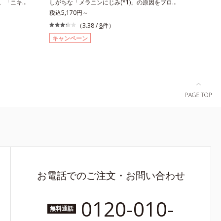
へ。「ニキビ
しがちな「メラニンにじみ(*1)」の原因をブロッ
、イノシッ
ソバカスを防ぐ（ウォッシュ除く）*2 オルビ
2)が気にな
ク(*2)！澄み渡る輝き透明肌(*3)へ。業界初(*4)
税込5,170円～
ィンゴ糖脂
ス内スキンケアシリーズの保湿力*3 年齢に応
ニキビが気
知見「メラニンの第三のルート」である「横のひ
（3.38 /
8
件）
を整えて毛穴
じたお手入れのこと*4 うるおいによる*5 乾
キビの根本
ろがり」に着目して、全方位から透明肌を目指す
キャンペーン
膚刺激がお
燥、ハリ・ツヤのなさ*6 乾燥による*7 保湿
悩み「毛穴
ブライトニングケア(*5)シリーズです。受けてし
感肌対象パ
成分*8 ロニセラカエルレア果汁、ノバラエキ
る、薬用ニ
まった紫外線ダメージをきっかけに、肌深く(*6)
がおきない
ス配合＝うるおいを与えハリと透明感に満ちた肌
種の和漢植
では「メラニンにじみ(*1)」が発現。シミやソバ
（ローショ
へ導く保湿成分*9 メマツヨイグサ抽出液、ス
りながらう
カスという「点」だけでなく、透明感のなさなど
スト済＝全
イカズラエキス配合＝角層のすみずみまで水分・
キビができ
の「面」での透明感を阻害する原因を引き起こし
うことでは
油分を保ち、ハリ・ツヤを与える保湿成分*10
ンC誘導体
ていることがわかりました。そこでオルビス ブ
スト済＝す
気持ちのことアレルギーテスト済＝全ての方にア
ナノVCショ
ライト シリーズは「メラニンにじみ」に着目し
できないと
レルギーが起こらないということではありませ
浸透(*6)
て「高圧処理ビタミンC(*7)」を採用。肌奥(*6)
ん。
って、高い
まで浸透し、シミやソバカスの原因となるメラニ
目立ちをしっ
ンの生成を食い止めます。またオルビス独自成分
キビ肌を、み
の「ブライトVCコンプレックス(*8)」が、透明感
導きます。た
を阻害する原因(*9)にアプローチします。さらに
方にもお使
肌表面のなめらかさやみずみずしさをサポートす
お電話でのご注文・お問い合わせ
イプ（ニキ
るために、肌荒れ防止有効成分と速効性と持続
）M＝しっ
性、2種の保湿成分も配合し、透明感を包括的に
普通肌～乾
サポート。全方位ケアのアプローチによって、肌
0120-010-
無料通話
キメの乱れに
本来の輝きを生かして澄み渡る、輝き透明肌を叶
スコルビル
えます。L＝さっぱりタイプ（脂性肌～普通肌）