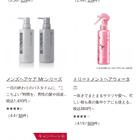
（3.56 /
359
件）
（2.99 /
354
件）
なめらかさをUP*1 コハク酸、加水
加水分解シルク、スフィンゴ糖脂
「なんとなくまとまらない」といっ
みには、スカルプ リファイニング
分解ヒアルロン酸（ツヤを保つ保
質、トコフェロール、グリセリン、
た髪の初期エイジングサイン(*1)に
シリーズを！髪と地肌をエイジング
湿・毛髪補修成分）*2 超音波ケア
ヒアルロン酸ヒドロキシプロピルト
アプローチする、オルビスのモイス
ケア(*1)する、オルビスの頭皮ケア
の“定着”着想。毛髪水分との結合処
リモニウム、フェノキシエタノー
トセラムシリーズ。まるでスキンケ
シリーズです。地肌と髪をすこやか
方で定着*3 イソステアロイル加水
ル）*2 髪の乾燥、乾燥によるパサ
アアイテムのように美容液成分(*2)
に保つ「3Dプロテクト成分(*2)」
分解シルク（毛髪補修成分）*4 ト
つき*3 毛髪にうるおい、ハリを与
を6つも配合。保水してうるおいを
と、うるおったツヤ髪に導く「ブレ
コフェロール、テトラヘキシルデカ
えること
逃さない成分と、深く浸透してうる
ンドボタニカルエキス(*2)」を配
ン酸アスコルビル（保湿）*5 アル
おいで満たす成分で、髪も地肌も贅
合。艶やかな、ふんわりボリューム
ギニン、グリシン、アスパラギン
沢にケアします。さらにうるおいを
美髪へ導きます。翌朝の手ぐしで納
酸、セリン、トレオニン、バリン、
行き渡らせる浸透力と、うるおいを
得できる、褒められ髪をご体感くだ
アラニン、プロリン、フェニルアラ
キープする保水力を誇る新技術を採
さい。*1 年齢に応じたお手入れの
ニン、イソロイシン、ヒスチジン
用。髪のうねりを抑え、スタイリン
こと *2 保湿成分
メンズヘアケア Mr.シリーズ
トリートメントヘアウォータ
（毛髪補修）*6 加水分解ゴマタン
グのしやすい、ずっと触れていたく
ー
一日の終わりのバスタイムに、”こ
パクＰＧプロピルメチルシランジオ
なるうるツヤ髪へと導きます。ヒノ
こちよい”時間を。男性の髪や頭皮
一吹きでまとまるサラツヤ髪へ。忙
ール（毛髪補修）*7 コレステロー
キ、ラベンダー、ゼラニウムによる
は汗や余分な皮脂に加え、ハードワ
税込1,430円～
しい朝も夜の集中ケアにも使える美
ル（保湿）各商品の詳しい情報は商
リフレッシュアロマの香りで、バス
ックスやスプレーなど性質が異なる
髪ミスト。シュッとひと吹きで、理
税込880円～
品ページをご覧ください。・エッセ
ルームがここちよいリラックス空間
汚れがたまりやすい環境にありま
想の髪になれるトリートメント。傷
（4.4 /
86
件）
ンスインヘアミルクは、こちら
に。*1 うねり、パサつき*2 保湿成
す。「フォーカスクレンジング成分
んだ髪のケアは毛先だけでなく、髪
分
（4.19 /
869
件）
(*1)」を採用することで、髪や頭皮
全体にアプローチすることが大切で
に負担をかけずに化学成分による汚
す。根元から瞬時にシルエットが整