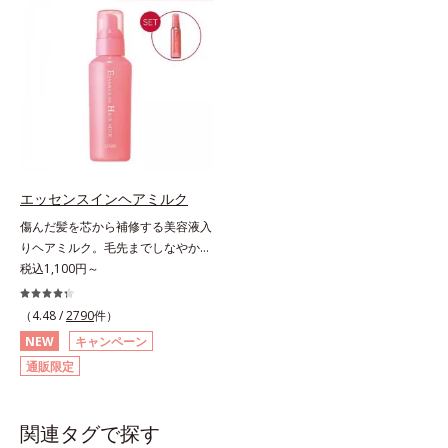
れも1度洗いで落とす設計のシャン
うから、誰でも簡単にプロ仕上げが
プーを実現しました。また、うるお
実現します。キューティクルの主成
いを与える「バイオモイスト成分
分で、髪のまとまりやサラサラな指
(*2)」を配合することで、頭皮の油
通りを大きく左右する重要な美髪成
分と水分のバランスを整え、髪と頭
分「18-MEA(*)」。毎日の生活の中
皮をすこやかに保ちます。さらにコ
で失われやすいため、すき間にダイ
ンディショナーには髪の1本1本を均
レクトに補うことで、瞬時に傷みの
一な膜で包み込む「プレスタイリン
ないなめらかなツヤ髪に導きます。
グ成分(*3)」を採用し、コーティン
髪の内側のダメージもしっかり補修
グ効果により夜にしっかり整えた髪
するから、仕上がりは驚くほどふわ
エッセンスインヘアミルク
の形状をキープしやすい状態に整
っとなめらか！夜のドライヤー前に
傷んだ髪を芯から補修する美容液入
え、スタイリングしやすい髪へ導き
使えば、サロン帰りのようななめら
りヘアミルク。毛先までしなやかな
ます。深呼吸したくなる爽やかでや
かさと指通りに。朝の寝ぐせ直しに
美髪へ。パサつき、広がり、枝毛、
税込1,100円～
さしいグリーン＆ハーブの香りで、
もおすすめです。* 18-MEA類似成
ツヤ不足・・・髪のお悩みは尽きな
毎日をタフに頑張る男性の心を解き
分（セテアラミドエチルジエトニウ
いもの。エッセンスインヘアミルク
ほぐします。*1 ラウリルグルコシ
（4.48 /
2790
件）
ム加水分解コメタンパク）配合＝毛
は、そんなお悩みを解決する洗い流
ド、ラウリン酸ポリグリセリル-10
髪表面補修成分
NEW
キャンペーン
さないタイプのトリートメントで
＝皮脂、スタイリング剤など複合的
通販限定
す。サロン業界注目の美髪成分
な汚れを落とす成分*2 グリチルリ
「CMC類似成分(*1)」を配合。この
チン酸２K、アルテロモナス発酵エ
「CMC」は、髪内部の成分が流れ出
キス（微生物由来）、イワベンケイ
関連タグで探す
るのを防ぐ重要な役割を担ってお
根エキス（植物由来）＝頭皮にうる