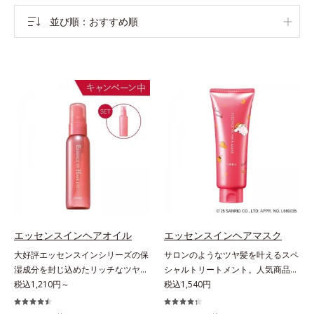
並び順
おすすめ順
エッセンスインヘアオイル
エッセンスインヘアマスク
大好評エッセンスインシリーズの保
サロンのようなツヤ髪を叶えるスペ
湿成分を封じ込めたリッチなツヤ髪
シャルトリートメント。人気商品
続くヘアオイル。人気商品「エッセ
税込1,210円～
「エッセンスインヘアミルク」と同
税込1,540円
ンスインヘアミルク」と同じシリー
じシリーズの、お風呂で美しいツヤ
ズのヘアオイルです。ナノサイズの
髪を叶えるスペシャルヘアマスクで