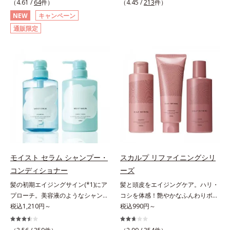
（4.61 /
64
件）
（4.45 /
213
件）
美容成分(*1)で髪の隙間を満たして
す。シャンプー後のまっさらな髪の
NEW
キャンペーン
リッチなツヤ髪を維持する“超音波
内部の通り道を押し広げて、毛髪補
通販限定
トリートメント”発想(*2)。美容成分
修成分(*1)が髪の内部まで浸透。さ
が毛髪内部の隙間に入り込みピタッ
らに毛髪保護成分がダメージを受け
と密着し、定着効果をもたらすツヤ
ている部位に吸着して、キューティ
記憶マグネット成分(*1)を配合しま
クル表面をリペア。髪の内外にアプ
した。さらにキューティクルとなじ
ローチして、乾燥などの外的刺激か
みが良いキューティクルリペア成分
ら守り抜き、ダメージ(*2)を立て直
(*3)が、開いたキューティクルにピ
し(*3)ます。お風呂でシャンプー後
タッと密着し、毎朝手ぐしでツヤが
に適量を髪になじませ、置き時間は
整うほどの美しい素髪へ導きます。
0秒。なじませてすぐに洗い流す手
そのほか、健康的な印象の髪に導く
軽さで、毛先までするんっとまとま
美容液成分も多数配合しました。・
る、まるでサロン帰りのようなうる
Wビタミン(*4)：保湿効果をもつ成
おうツヤ髪を叶えます。*1 毛髪補
モイスト セラム シャンプー・
スカルプ リファイニングシリ
分が乾燥ダメージをケアし、毛髪の
修成分（イソステアリン酸、イソス
コンディショナー
ーズ
うるおいをUP・11種のアミノ酸
テアロイル加水分解コラーゲン、イ
(*5)：エッセンスインヘアミルクと
ソステアロイル加水分解シルク、ス
髪の初期エイジングサイン(*1)にア
髪と頭皮をエイジングケア。ハリ・
共通成分で毛髪を補修・タンパク質
フィンゴ糖脂質、トコフェロール、
プローチ。美容液のようなシャンプ
コシを体感！艶やかなふんわりボリ
補給成分(*6)：毛髪を補修してハリ
グリセリン、糖脂質、BG、イソス
ー＆コンディショナーで触れていた
税込1,210円～
ューム美髪へ。「抜け毛が目立つ」
税込990円～
コシをUP・コレステロール(*7)：髪
テアリン酸、イソステアロイル加水
くなるうるツヤ髪へ。「髪のうねり
「ボリュームがない」「ハリ・コシ
への親和性が高い油性成分が毛髪の
分解コラーゲン、イソステアロイル
が気になる」「乾燥してパサつく」
がない」という年齢による3大髪悩