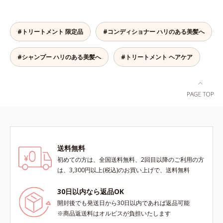
り、ダメージを受けてバラバラにな
おいを与える保湿成分*3 PPG-3カ
りがちな髪内部の線維をくっつけま
プリリルエーテル＝毛髪の水分・油
す。一度「CMC」を失うと自ら作り
分を保ち、髪をまとまりやすく整え
#トリートメント 限定品
#コンディショナー ハリのある美髪へ
出すことはできないので、補うケア
る成分
が不可欠なのです。使用方法は簡
単。適量を手にとって、タオルドラ
#シャンプー ハリのある美髪へ
#トリートメント ヘアケア
イ後の髪（または乾いた髪）に、毛
先を中心になじませます。ドライヤ
ーの熱を味方に、擬似キューティク
ルを作り、サラサラつるんの指通り
を実現します。さらに高保水ミルク
(*2)が、うるおいを逃がさないよう
に髪表面をコート。内外からのしっ
かりケアで、うるおい健康美髪をず
送料無料
っとキープします。*1 ダイズステ
初めての方は、全国送料無料、2回目以降のご利用の方
ロール配合＝毛髪補修成分*2 ジエ
は、3,300円以上(税込)のお買い上げで、送料無料
チルヘキサン酸ネオペンチルグリコ
ール、ネオペンタン酸イソデシル配
30日以内なら返品OK
合＝保水効果の高い毛髪保護成分各
開封後でも発送日から30日以内であれば返品可能
商品の詳しい情報は商品ページをご
※商品返送料はオルビスが負担いたします
覧ください。・BEAUTY夏祭りは、