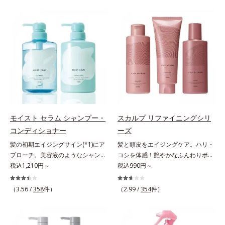
が毛髪内部の隙間に入り込みピタッ
らに毛髪保護成分がダメージを受け
と密着し、定着効果をもたらすツヤ
ている部位に吸着して、キューティ
記憶マグネット成分(*1)を配合しま
クル表面をリペア。髪の内外にアプ
した。さらにキューティクルとなじ
ローチして、乾燥などの外的刺激か
みが良いキューティクルリペア成分
ら守り抜き、ダメージ(*2)を立て直
(*3)が、開いたキューティクルにピ
し(*3)ます。お風呂でシャンプー後
タッと密着し、毎朝手ぐしでツヤが
に適量を髪になじませ、置き時間は
整うほどの美しい素髪へ導きます。
0秒。なじませてすぐに洗い流す手
そのほか、健康的な印象の髪に導く
軽さで、毛先までするんっとまとま
美容液成分も多数配合しました。・
る、まるでサロン帰りのようなうる
Wビタミン(*4)：保湿効果をもつ成
おうツヤ髪を叶えます。*1 毛髪補
モイスト セラム シャンプー・
スカルプ リファイニングシリ
分が乾燥ダメージをケアし、毛髪の
修成分（イソステアリン酸、イソス
コンディショナー
ーズ
うるおいをUP・11種のアミノ酸
テアロイル加水分解コラーゲン、イ
(*5)：エッセンスインヘアミルクと
ソステアロイル加水分解シルク、ス
髪の初期エイジングサイン(*1)にア
髪と頭皮をエイジングケア。ハリ・
共通成分で毛髪を補修・タンパク質
フィンゴ糖脂質、トコフェロール、
プローチ。美容液のようなシャンプ
コシを体感！艶やかなふんわりボリ
補給成分(*6)：毛髪を補修してハリ
グリセリン、糖脂質、BG、イソス
ー＆コンディショナーで触れていた
税込1,210円～
ューム美髪へ。「抜け毛が目立つ」
税込990円～
コシをUP・コレステロール(*7)：髪
テアリン酸、イソステアロイル加水
くなるうるツヤ髪へ。「髪のうねり
「ボリュームがない」「ハリ・コシ
への親和性が高い油性成分が毛髪の
分解コラーゲン、イソステアロイル
が気になる」「乾燥してパサつく」
がない」という年齢による3大髪悩
（3.56 /
358
件）
（2.99 /
354
件）
なめらかさをUP*1 コハク酸、加水
加水分解シルク、スフィンゴ糖脂
「なんとなくまとまらない」といっ
みには、スカルプ リファイニング
分解ヒアルロン酸（ツヤを保つ保
質、トコフェロール、グリセリン、
た髪の初期エイジングサイン(*1)に
シリーズを！髪と地肌をエイジング
湿・毛髪補修成分）*2 超音波ケア
ヒアルロン酸ヒドロキシプロピルト
アプローチする、オルビスのモイス
ケア(*1)する、オルビスの頭皮ケア