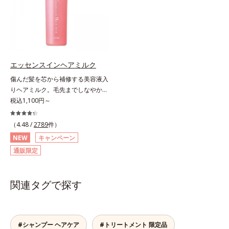
分と水分のバランスを整え、髪と頭
分「18-MEA(*)」。毎日の生活の中
皮をすこやかに保ちます。さらにコ
で失われやすいため、すき間にダイ
ンディショナーには髪の1本1本を均
レクトに補うことで、瞬時に傷みの
一な膜で包み込む「プレスタイリン
ないなめらかなツヤ髪に導きます。
グ成分(*3)」を採用し、コーティン
髪の内側のダメージもしっかり補修
グ効果により夜にしっかり整えた髪
するから、仕上がりは驚くほどふわ
エッセンスインヘアミルク
の形状をキープしやすい状態に整
っとなめらか！夜のドライヤー前に
傷んだ髪を芯から補修する美容液入
え、スタイリングしやすい髪へ導き
使えば、サロン帰りのようななめら
りヘアミルク。毛先までしなやかな
ます。深呼吸したくなる爽やかでや
かさと指通りに。朝の寝ぐせ直しに
美髪へ。パサつき、広がり、枝毛、
税込1,100円～
さしいグリーン＆ハーブの香りで、
もおすすめです。* 18-MEA類似成
ツヤ不足・・・髪のお悩みは尽きな
毎日をタフに頑張る男性の心を解き
分（セテアラミドエチルジエトニウ
いもの。エッセンスインヘアミルク
ほぐします。*1 ラウリルグルコシ
（4.48 /
2789
件）
ム加水分解コメタンパク）配合＝毛
は、そんなお悩みを解決する洗い流
ド、ラウリン酸ポリグリセリル-10
髪表面補修成分
NEW
キャンペーン
さないタイプのトリートメントで
＝皮脂、スタイリング剤など複合的
通販限定
す。サロン業界注目の美髪成分
な汚れを落とす成分*2 グリチルリ
「CMC類似成分(*1)」を配合。この
チン酸２K、アルテロモナス発酵エ
「CMC」は、髪内部の成分が流れ出
キス（微生物由来）、イワベンケイ
関連タグで探す
るのを防ぐ重要な役割を担ってお
根エキス（植物由来）＝頭皮にうる
り、ダメージを受けてバラバラにな
おいを与える保湿成分*3 PPG-3カ
りがちな髪内部の線維をくっつけま
プリリルエーテル＝毛髪の水分・油
す。一度「CMC」を失うと自ら作り
分を保ち、髪をまとまりやすく整え
#シャンプー ヘアケア
#トリートメント 限定品