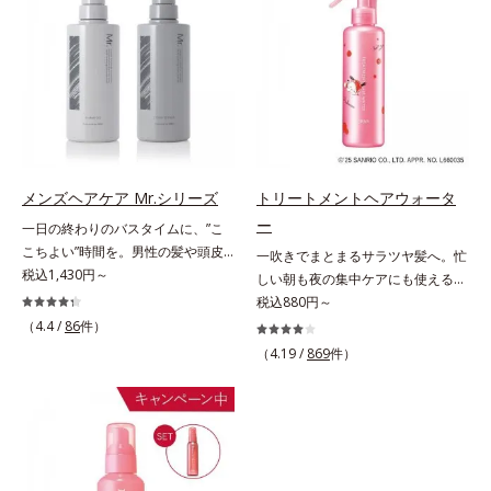
の“定着”着想。毛髪水分との結合処
リモニウム、フェノキシエタノー
トセラムシリーズ。まるでスキンケ
シリーズです。地肌と髪をすこやか
方で定着*3 イソステアロイル加水
ル）*2 髪の乾燥、乾燥によるパサ
アアイテムのように美容液成分(*2)
に保つ「3Dプロテクト成分(*2)」
分解シルク（毛髪補修成分）*4 ト
つき*3 毛髪にうるおい、ハリを与
を6つも配合。保水してうるおいを
と、うるおったツヤ髪に導く「ブレ
コフェロール、テトラヘキシルデカ
えること
逃さない成分と、深く浸透してうる
ンドボタニカルエキス(*2)」を配
ン酸アスコルビル（保湿）*5 アル
おいで満たす成分で、髪も地肌も贅
合。艶やかな、ふんわりボリューム
ギニン、グリシン、アスパラギン
沢にケアします。さらにうるおいを
美髪へ導きます。翌朝の手ぐしで納
酸、セリン、トレオニン、バリン、
行き渡らせる浸透力と、うるおいを
得できる、褒められ髪をご体感くだ
アラニン、プロリン、フェニルアラ
キープする保水力を誇る新技術を採
さい。*1 年齢に応じたお手入れの
ニン、イソロイシン、ヒスチジン
用。髪のうねりを抑え、スタイリン
こと *2 保湿成分
メンズヘアケア Mr.シリーズ
トリートメントヘアウォータ
（毛髪補修）*6 加水分解ゴマタン
グのしやすい、ずっと触れていたく
ー
一日の終わりのバスタイムに、”こ
パクＰＧプロピルメチルシランジオ
なるうるツヤ髪へと導きます。ヒノ
こちよい”時間を。男性の髪や頭皮
一吹きでまとまるサラツヤ髪へ。忙
ール（毛髪補修）*7 コレステロー
キ、ラベンダー、ゼラニウムによる
は汗や余分な皮脂に加え、ハードワ
税込1,430円～
しい朝も夜の集中ケアにも使える美
ル（保湿）各商品の詳しい情報は商
リフレッシュアロマの香りで、バス
ックスやスプレーなど性質が異なる
髪ミスト。シュッとひと吹きで、理
税込880円～
品ページをご覧ください。・エッセ
ルームがここちよいリラックス空間
汚れがたまりやすい環境にありま
想の髪になれるトリートメント。傷
（4.4 /
86
件）
ンスインヘアミルクは、こちら
に。*1 うねり、パサつき*2 保湿成
す。「フォーカスクレンジング成分
んだ髪のケアは毛先だけでなく、髪
分
（4.19 /
869
件）
(*1)」を採用することで、髪や頭皮
全体にアプローチすることが大切で
に負担をかけずに化学成分による汚
す。根元から瞬時にシルエットが整
れも1度洗いで落とす設計のシャン
うから、誰でも簡単にプロ仕上げが
プーを実現しました。また、うるお
実現します。キューティクルの主成
いを与える「バイオモイスト成分
分で、髪のまとまりやサラサラな指
(*2)」を配合することで、頭皮の油
通りを大きく左右する重要な美髪成