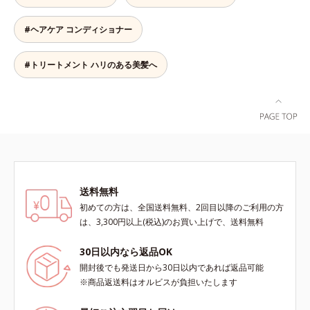
出すことはできないので、補うケア
る成分
が不可欠なのです。使用方法は簡
単。適量を手にとって、タオルドラ
#ヘアケア コンディショナー
イ後の髪（または乾いた髪）に、毛
先を中心になじませます。ドライヤ
#トリートメント ハリのある美髪へ
ーの熱を味方に、擬似キューティク
ルを作り、サラサラつるんの指通り
を実現します。さらに高保水ミルク
(*2)が、うるおいを逃がさないよう
に髪表面をコート。内外からのしっ
かりケアで、うるおい健康美髪をず
っとキープします。*1 ダイズステ
ロール配合＝毛髪補修成分*2 ジエ
チルヘキサン酸ネオペンチルグリコ
送料無料
ール、ネオペンタン酸イソデシル配
初めての方は、全国送料無料、2回目以降のご利用の方
合＝保水効果の高い毛髪保護成分各
は、3,300円以上(税込)のお買い上げで、送料無料
商品の詳しい情報は商品ページをご
覧ください。・BEAUTY夏祭りは、
30日以内なら返品OK
こちら・エッセンスインヘアオイル
開封後でも発送日から30日以内であれば返品可能
は、こちら
※商品返送料はオルビスが負担いたします