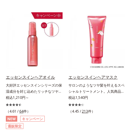
エッセンスインヘアオイル
エッセンスインヘアマスク
大好評エッセンスインシリーズの保
サロンのようなツヤ髪を叶えるスペ
湿成分を封じ込めたリッチなツヤ髪
シャルトリートメント。人気商品
続くヘアオイル。人気商品「エッセ
税込1,210円～
「エッセンスインヘアミルク」と同
税込1,540円
ンスインヘアミルク」と同じシリー
じシリーズの、お風呂で美しいツヤ
ズのヘアオイルです。ナノサイズの
髪を叶えるスペシャルヘアマスクで
（4.61 /
64
件）
（4.45 /
213
件）
美容成分(*1)で髪の隙間を満たして
す。シャンプー後のまっさらな髪の
NEW
キャンペーン
リッチなツヤ髪を維持する“超音波
内部の通り道を押し広げて、毛髪補
通販限定
トリートメント”発想(*2)。美容成分
修成分(*1)が髪の内部まで浸透。さ