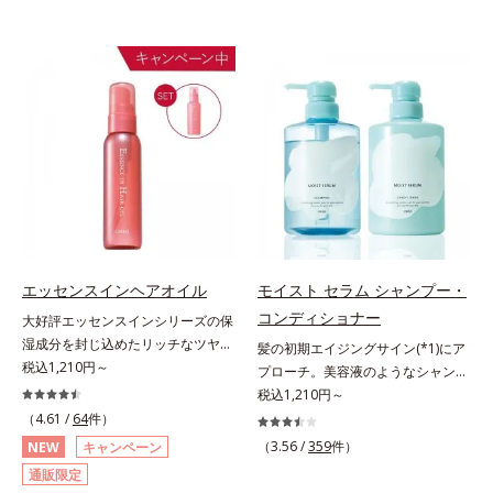
エッセンスインヘアオイル
モイスト セラム シャンプー・
コンディショナー
大好評エッセンスインシリーズの保
湿成分を封じ込めたリッチなツヤ髪
髪の初期エイジングサイン(*1)にア
続くヘアオイル。人気商品「エッセ
税込1,210円～
プローチ。美容液のようなシャンプ
ンスインヘアミルク」と同じシリー
ー＆コンディショナーで触れていた
税込1,210円～
ズのヘアオイルです。ナノサイズの
くなるうるツヤ髪へ。「髪のうねり
（4.61 /
64
件）
美容成分(*1)で髪の隙間を満たして
が気になる」「乾燥してパサつく」
（3.56 /
359
件）
NEW
キャンペーン
リッチなツヤ髪を維持する“超音波
「なんとなくまとまらない」といっ
通販限定
トリートメント”発想(*2)。美容成分
た髪の初期エイジングサイン(*1)に