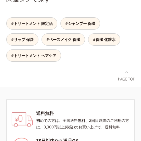
プーを実現しました。また、うるお
の“定着”着想。毛髪水分との結合処
シリーズです。地肌と髪をすこやか
いを与える「バイオモイスト成分
方で定着*3 イソステアロイル加水
に保つ「3Dプロテクト成分(*2)」
(*2)」を配合することで、頭皮の油
分解シルク（毛髪補修成分）*4 ト
と、うるおったツヤ髪に導く「ブレ
分と水分のバランスを整え、髪と頭
コフェロール、テトラヘキシルデカ
ンドボタニカルエキス(*2)」を配
#トリートメント 限定品
#シャンプー 保湿
皮をすこやかに保ちます。さらにコ
ン酸アスコルビル（保湿）*5 アル
合。艶やかな、ふんわりボリューム
ンディショナーには髪の1本1本を均
ギニン、グリシン、アスパラギン
美髪へ導きます。翌朝の手ぐしで納
#リップ 保湿
#ベースメイク 保湿
#保湿 化粧水
一な膜で包み込む「プレスタイリン
酸、セリン、トレオニン、バリン、
得できる、褒められ髪をご体感くだ
グ成分(*3)」を採用し、コーティン
アラニン、プロリン、フェニルアラ
さい。*1 年齢に応じたお手入れの
グ効果により夜にしっかり整えた髪
ニン、イソロイシン、ヒスチジン
こと *2 保湿成分
#トリートメント ヘアケア
の形状をキープしやすい状態に整
（毛髪補修）*6 加水分解ゴマタン
え、スタイリングしやすい髪へ導き
パクＰＧプロピルメチルシランジオ
ます。深呼吸したくなる爽やかでや
ール（毛髪補修）*7 コレステロー
さしいグリーン＆ハーブの香りで、
ル（保湿）各商品の詳しい情報は商
毎日をタフに頑張る男性の心を解き
品ページをご覧ください。・エッセ
ほぐします。*1 ラウリルグルコシ
ンスインヘアミルクは、こちら
ド、ラウリン酸ポリグリセリル-10
＝皮脂、スタイリング剤など複合的
送料無料
な汚れを落とす成分*2 グリチルリ
チン酸２K、アルテロモナス発酵エ
初めての方は、全国送料無料、2回目以降のご利用の方
キス（微生物由来）、イワベンケイ
は、3,300円以上(税込)のお買い上げで、送料無料
根エキス（植物由来）＝頭皮にうる
おいを与える保湿成分*3 PPG-3カ
30日以内なら返品OK