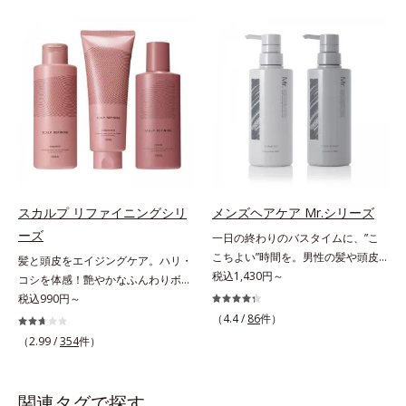
が毛髪内部の隙間に入り込みピタッ
アプローチする、オルビスのモイス
と密着し、定着効果をもたらすツヤ
トセラムシリーズ。まるでスキンケ
記憶マグネット成分(*1)を配合しま
アアイテムのように美容液成分(*2)
した。さらにキューティクルとなじ
を6つも配合。保水してうるおいを
みが良いキューティクルリペア成分
逃さない成分と、深く浸透してうる
(*3)が、開いたキューティクルにピ
おいで満たす成分で、髪も地肌も贅
タッと密着し、毎朝手ぐしでツヤが
沢にケアします。さらにうるおいを
整うほどの美しい素髪へ導きます。
行き渡らせる浸透力と、うるおいを
そのほか、健康的な印象の髪に導く
キープする保水力を誇る新技術を採
美容液成分も多数配合しました。・
用。髪のうねりを抑え、スタイリン
Wビタミン(*4)：保湿効果をもつ成
グのしやすい、ずっと触れていたく
スカルプ リファイニングシリ
メンズヘアケア Mr.シリーズ
分が乾燥ダメージをケアし、毛髪の
なるうるツヤ髪へと導きます。ヒノ
ーズ
一日の終わりのバスタイムに、”こ
うるおいをUP・11種のアミノ酸
キ、ラベンダー、ゼラニウムによる
こちよい”時間を。男性の髪や頭皮
(*5)：エッセンスインヘアミルクと
髪と頭皮をエイジングケア。ハリ・
リフレッシュアロマの香りで、バス
は汗や余分な皮脂に加え、ハードワ
税込1,430円～
共通成分で毛髪を補修・タンパク質
コシを体感！艶やかなふんわりボリ
ルームがここちよいリラックス空間
ックスやスプレーなど性質が異なる
補給成分(*6)：毛髪を補修してハリ
ューム美髪へ。「抜け毛が目立つ」
税込990円～
に。*1 うねり、パサつき*2 保湿成
汚れがたまりやすい環境にありま
コシをUP・コレステロール(*7)：髪
「ボリュームがない」「ハリ・コシ
分
（4.4 /
86
件）
す。「フォーカスクレンジング成分
への親和性が高い油性成分が毛髪の
がない」という年齢による3大髪悩
（2.99 /
354
件）
(*1)」を採用することで、髪や頭皮
なめらかさをUP*1 コハク酸、加水
みには、スカルプ リファイニング
に負担をかけずに化学成分による汚
分解ヒアルロン酸（ツヤを保つ保
シリーズを！髪と地肌をエイジング
れも1度洗いで落とす設計のシャン
湿・毛髪補修成分）*2 超音波ケア
ケア(*1)する、オルビスの頭皮ケア
関連タグで探す