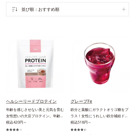
並び順
おすすめ順
ヘルシーリードプロテイン
グレープFe
年齢を感じさせない美と元気を育む
鉄分と葉酸にガラクトオリゴ糖をプ
女性想いの大豆プロテイン。年齢を
ラス！女性にうれしい鉄分補給ドリ
感じさせない美と元気を育む、女性
税込420円～
ンク。1本に、ほうれん草約2.1束分
税込518円～
想いの大豆プロテインです。1杯で
(*)の鉄分と、葉酸とガラクトオリゴ
不足しがちなたんぱく質を補えま
糖を配合した、飲みやすい鉄分補給