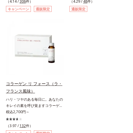
（4.14 /
306
件）
（4.29 /
48
件）
す。大人女性の食習慣に基づき質と
ドリンクです。女性特有の周期をラ
キャンペーン
通販限定
通販限定
量を考え、更年世代の女性に人気の
クにサポートする3つの成分を凝縮
ある脂質が少ないソイプロテイン
し、さらに吸収を助けるビタミン
（大豆由来の植物性たんぱく質）を
B6、B12とビタミンCを配合。1日
採用しました。吸収が穏やかで、腹
に必要な鉄分の不足分を効率よく1
持ちがいいのもポイントです。体を
本で補給できます。赤ブドウと白ブ
作る材料であるたんぱく質12g(*1)
ドウの果汁をすっきり飲みやすくブ
をメインに、美を引き出すコラーゲ
レンド。フレッシュな味なので、ゴ
ン5,000mgも配合。さらにリズムを
クゴク飲めるおいしさです。* 「五
支える鉄分やビタミン6種(*2)、食
訂増補日本食品標準成分表2020」
物繊維など、女性が不足しがちな栄
より、ほうれん草（ゆで）1束210g
養素を豊富に含み、大人女性の健康
として可食部換算した場合。
美を総合的に支えます。甘さ控えめ
コラーゲン リ フォース（ラ・
のカフェオレ味、濃厚な抹茶味の2
フランス風味）
味展開。プロテイン独特のにおいや
ハリ・ツヤのある毎日に。あなたの
クセが少なく、水に溶けやすいの
キレイの素を呼び覚ますコラーゲン
で、手軽においしくたんぱく質を摂
ドリンク。体内のコラーゲンに着目
税込2,700円～
れます。*1 1杯分（約27g）当り。
したコラーゲンドリンクです。秘密
コラーゲン含む。*2 ビタミンB1、
はレモンバームエキス。コラーゲン
B2、B6、B12、ナイアシン、パン
（3.97 /
132
件）
と相性のいい美容素材を配合するこ
トテン酸各商品の詳しい情報は商品