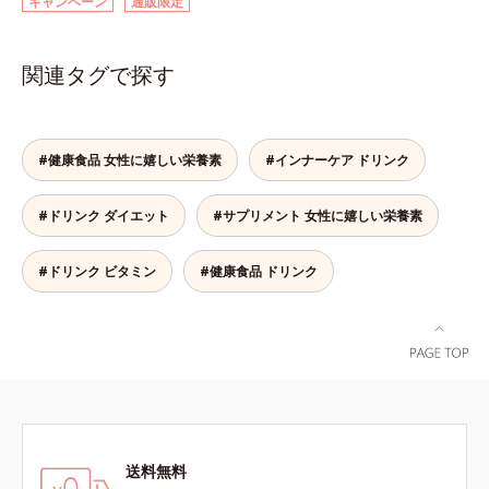
キャンペーン
通販限定
とで、あなたに眠るキレイの因子を
ページをご覧ください。・BEAUTY
呼び覚まします。「コラーゲンを摂
夏祭りは、こちら
るだけでは実感しにくい」という方
関連タグで探す
にこそおすすめ。さらに、分子が小
さく吸収されやすい「低分子コラー
ゲン」を1本にたっぷり10,000mg
配合。サポート成分のビタミンC、
#健康食品 女性に嬉しい栄養素
#インナーケア ドリンク
スムーズに届けるヒハツエキスも加
わることで、毎日のハリ・ツヤをし
#ドリンク ダイエット
#サプリメント 女性に嬉しい栄養素
っかりと応援します。山形県産の
ラ・フランス果汁を使用した、すっ
きり飲みやすい味わい。ノンカフェ
#ドリンク ビタミン
#健康食品 ドリンク
インのため、大事なイベント前のケ
アとして、おやすみ前にもおすすめ
です。各商品の詳しい情報は商品ペ
ージをご覧ください。・BEAUTY夏
祭りは、こちら
送料無料