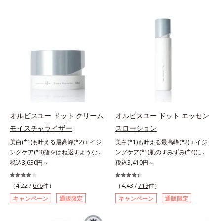
(*2)の2種の成分が深いうるおいを
ハリ肌へ。化粧水は二度塗りしない
与え、湧き上がるようなハリ感を呼
と不安…。いろいろケアしているの
び覚まします。ハリ膜がのび広が
に、あと一歩肌悩みが晴れない…。
り、肌表面にピン！としたハリ感を
そんな大人の肌悩みにアプローチす
与え、さらに疑似セラミド(*3)が角
る先行型美容液です。日本初(*1)、
層の隙間に浸透(*4)。夜のスキンケ
毛穴約1/1000ナノサイズの極小カ
アの最後にプラスすることで乾燥に
プセルの表面は肌になじみやすい構
よる小ジワを目立たなくし、ハリ感
造(*4)。内包した美容成分(*5)の浸
みなぎる目元を目指します。*1 レ
透をサポートし、角層すみずみをう
チノール配合＝保湿成分*2 パルミ
るおいで満たします。さらに“うる
トイルトリペプチド－5配合＝保湿
おいの通り道”を作って化粧水のな
オルビスユー ドット クリーム
オルビスユー ドット エッセン
成分*3 ラウロイルグルタミン酸ジ
じみ感をUP。化粧水前に使うこと
モイスチャライザー
スローション
（フィトステリル/オクチルドデシ
で、普段の化粧水の手ごたえをより
美白(*1)も叶える最高峰(*2)エイジ
美白(*1)も叶える最高峰(*2)エイジ
ル）配合＝保湿成分*4 角層まで
実感できる、しっとり整った肌状態
ングケア(*3)指をはね返すような弾
ングケア(*3)肌のすみずみ(*4)にし
へ。化粧水前に2プッシュ使うだけ
力感が宿るハリ感 濃密フィットク
税込3,630円～
みわたるうるおい充満ローション。
税込3,410円～
で、うるおいのすき間にぐんぐん入
リーム。ハリも透明感(*4)も結果主
ハリも透明感(*5)も結果主義。年齢
り込み、うるおいで満ち満ちたハリ
義。年齢サイン(*5)の因子に着目し
サイン(*6)の因子に着目した肌科学
のある美肌へと整えます。*1 クチ
（4.22 /
676
件）
（4.43 /
719
件）
た肌科学エイジングケア(*3)シリー
エイジングケア(*3)シリーズ。オル
ナシ果実エキス、ハトムギ種子エキ
キャンペーン
通販限定
キャンペーン
通販限定
ズ。オルビスユー ドットシリーズ
ビスユー ドットシリーズは、年齢
ス、ユズ果実エキス、水添レシチ
は、年齢による肌悩み一つ一つを対
による肌悩み一つ一つを対処するの
ン、フィトステロールズ、（Ｃ１２