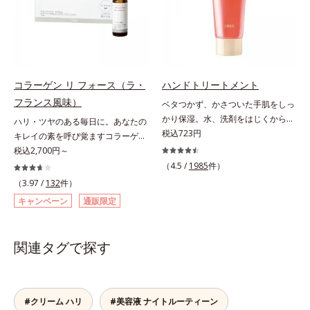
を感じやすい部位に働きかけ、ハリ
肌ボディを長時間キープします。
ラニンの生成を抑え、シミ・ソバカ
した、植物の生命力を感じさせる香
感のある肌へ導きます。さらに、水
【ご使用方法】お風呂上がりなどの
スを防ぐ（ウォッシュを除く）*2
り。天然由来の力を借りた毎日のケ
でも油でもない第3の成分、even
清潔な肌に適量をやさしくなじませ
オルビス内スキンケアシリーズの保
アで、人工的な“いい香り”でもな
wateroil（イーブンワテロイル）を
てください。
湿力*3 年齢に応じたお手入れのこ
く、体臭のような“ニオイ”でもな
配合することにより、水でも油でも
と*4 剥がれずに肌に蓄積した古い
い、自然な“いい匂い”を目指しまし
実現できなかった、“濃密なうるお
角層*5 乾燥による*6 洗浄によ
ょう。【ご使用方法】お風呂上がり
コラーゲン リ フォース（ラ・
ハンドトリートメント
い感”と“ベタつかない”、相反する2
る物理的効果*7 うるおいによる
のボディケアとして、マッサージす
フランス風味）
ベタつかず、かさついた手肌をしっ
つの感触の両立に成功。ごわつく年
*8 乾燥、ハリ・ツヤのなさ*9
るように適量を塗布してください。
かり保湿。水、洗剤をはじくからキ
ハリ・ツヤのある毎日に。あなたの
齢肌を柔肌に整え、未体験の肌感触
保湿成分*10 ロニセラカエルレア
また朝にデコルテや腕に使用する
ッチンでも使用できる万能型ハンド
税込723円
キレイの素を呼び覚ますコラーゲン
を叶えます。*1 保湿*2 年齢に応じ
果汁、ノバラエキス配合＝うるおい
と、穏やかないい匂いが日中も続き
クリーム。常に外気にさらされてい
ドリンク。体内のコラーゲンに着目
税込2,700円～
たお手入れ *3 D.N.A.＝Daily New
を与えハリと透明感に満ちた肌へ導
ます。塗り重ねることで“自然ない
る上、もともと皮脂分泌が少ない手
したコラーゲンドリンクです。秘密
（4.5 /
1985
件）
Approach*4 HSP含有酵母エキス＝
く保湿成分*11 メマツヨイグサ抽
い匂い”を長時間お楽しみいただけ
肌は、乾燥しやすく荒れやすい部分
はレモンバームエキス。コラーゲン
保湿成分
（3.97 /
132
件）
出液、スイカズラエキス配合＝角層
ます。
です。ソメイヨシノ葉エキスが、乱
と相性のいい美容素材を配合するこ
のすみずみまで水分・油分を保ち、
キャンペーン
通販限定
れた角層を整え、うるおいを閉じ込
とで、あなたに眠るキレイの因子を
ハリ・ツヤを与える保湿成分*12
めながら肌表面をなめらかにし肌荒
呼び覚まします。「コラーゲンを摂
気持ちのこと
れを防止します。また、リピジュア
るだけでは実感しにくい」という方
関連タグで探す
（R）−NR(*) が手肌にピタッと密着
にこそおすすめ。さらに、分子が小
して、うるおいバリアを作り乾燥な
さく吸収されやすい「低分子コラー
どの外部刺激から手肌を徹底ガード
ゲン」を1本にたっぷり10,000mg
するので、しっとり感がずっと続き
配合。サポート成分のビタミンC、
#クリーム ハリ
#美容液 ナイトルーティーン
ます。* ポリクオタニウム-61（リ