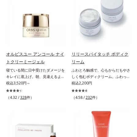
なたのエイジングケアを応援しま
イジングケアを応援します。*1 メ
原因に着目。加齢とともに現れる年
けではありません。「ヘレナス」で
す。*1 メラニンの生成を抑え、シ
ラニンの生成を抑え、シミ・ソバカ
齢サインについて研究を進めたとこ
は一人ひとりが持つ肌の香り「スキ
ミ・ソバカスを防ぐ（ウォッシュを
スを防ぐ（ウォッシュを除く）*2
ろ、弾力感のない状態である「ハリ
ンセント」に着目。それぞれの個性
除く）*2 オルビス内スキンケアシ
オルビス内スキンケアシリーズの保
のなさ」や、くすみ(*5)などが現れ
であるスキンセントを他の香りで覆
リーズの保湿力*3 年齢に応じたお
湿力*3 年齢に応じたお手入れのこ
ている状態である「透明感のなさ」
い隠すのではなく、肌の匂いにオイ
手入れのこと*4 うるおいによる
と*4 角層まで*5 うるおいによ
が、大人の肌印象に大きな影響を与
ルのフレグランスが混じりあうこと
*5 乾燥、ハリ・ツヤのなさ*6
る*6 乾燥、ハリ・ツヤのなさ
えていることがわかりました。そこ
で、あなただけの“自然ないい匂
乾燥による*7 保湿成分*8 ロニ
*7 乾燥による*8 保湿成分*9
でオルビスユー ドットシリーズは
い”を引き出します。バリエーショ
セラカエルレア果汁、ノバラエキス
ロニセラカエルレア果汁、ノバラエ
オルビスユー アンコール ナイ
リリースバイタッチ ボディク
美容成分(*9)として「G.D.F.アクテ
ンは3種類。肌タイプに合わせて水
配合＝うるおいを与えハリと透明感
キス配合＝うるおいを与えハリと透
トクリーミージェル
リーム
ィベーター(*10)」を配合。そし
分と油分のバランスを整え、ボディ
に満ちた肌へ導く保湿成分*9 メマ
明感に満ちた肌へ導く保湿成分
寝ている間に日中受けたダメージを
ふわとろ触感で、心もからだもやさ
て、従来から配合している美白(*1)
ケアしながらそれぞれの肌の自然な
ツヨイグサ抽出液、スイカズラエキ
*10 メマツヨイグサ抽出液、スイ
キレイに底上げ。朝、見違えるよう
しく包むボディクリーム。ふわっと
有効成分「トラネキサム酸」を配合
香りを効果的に広げます。
ス配合＝角層のすみずみまで水分・
カズラエキス配合＝角層のすみずみ
なハリ感に。諦めかけていたハリ不
税込3,520円～
軽やかで、ぽよっと弾むユニーク触
税込2,200円
しました。さらに、シリーズ共通の
【DS13】水分も油分も少ないドラ
油分を保ち、ハリ・ツヤを与える保
まで水分・油分を保ち、ハリ・ツヤ
足、うるおい低下に先端科学ケア
感。なじませると摩擦と皮膚温でほ
美容成分「GLルートブースター
イ肌に。ローズとイランイランに
湿成分*10 気持ちのこと
を与える保湿成分*11 気持ちのこ
(*1)でアプローチするエイジングケ
どけるボディクリームです。うっと
(*11)」を配合することで、肌のふ
木々の精油を加えた、うるおいを感
と
（4.32 /
328
件）
（4.58 /
232
件）
ア(*2)シリーズ。弾むような若々し
りなテクスチャーでみずみずしいう
っくら感や透明感を叶えます。美白
じる香り。【NS12】水分と油分の
い肌を目指します。D.N.A.(*3) ヒビ
るおい膜が広がり、ベタつかないの
ケアしながら多角的なエイジングケ
バランスがとれた肌に。ゼラニウ
スエキスとHSP（ヒートショックプ
に吸い付くようなしっとりもちもち
アが叶うシリーズに。3ステップで
ム、ローズなど花々の精油にハーブ
ロテイン）(*4)の合わせ技で、目
肌に。加水分解ヒアルロン酸配合。
上向き(*12)のハリと透明感を。効
や果実を加えた、透明感あふれる香
元、フェイスラインなど、年齢を重
浸透性と水分保持力のWのうるおい
果的なシナジー設計で、あなたのエ
り。【OS09】油分が多い肌に。さ
ねるにつれハリ不足、うるおい低下
ベールで、乾燥を寄せつけないもち
イジングケアを応援します。*1 メ
っぱりした柑橘にスパイスをプラス