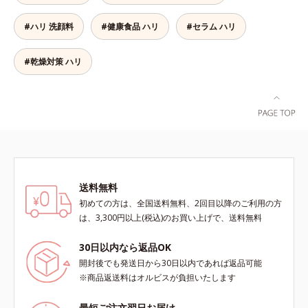
スムーズに届けるヒハツエキスも加
ピジュアは、日油株式会社の登録商
わることで、毎日のハリ・ツヤをし
#ハリ 洗顔料
#健康食品 ハリ
標です。）
#セラム ハリ
っかりと応援します。山形県産の
ラ・フランス果汁を使用した、すっ
きり飲みやすい味わい。ノンカフェ
#乾燥対策 ハリ
インのため、大事なイベント前のケ
アとして、おやすみ前にもおすすめ
です。各商品の詳しい情報は商品ペ
ージをご覧ください。・BEAUTY夏
祭りは、こちら
送料無料
初めての方は、全国送料無料、2回目以降のご利用の方
は、3,300円以上(税込)のお買い上げで、送料無料
30日以内なら返品OK
開封後でも発送日から30日以内であれば返品可能
※商品返送料はオルビスが負担いたします
最短ご注文翌日お届け