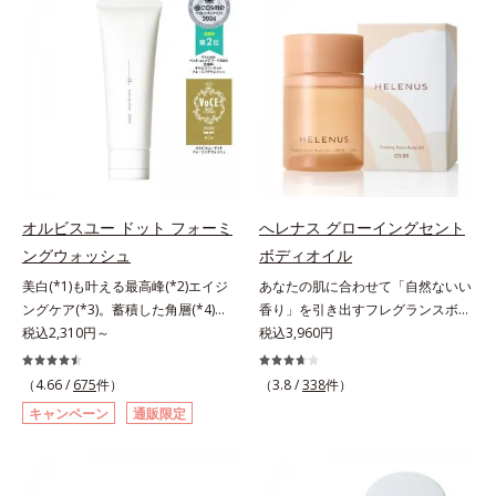
処するのではなく、肌で起きている
ではなく、肌で起きていることの根
－２０）アルキルグルコシドの組み
ことの根本原因に着目。加齢ととも
本原因に着目。加齢とともに現れる
合わせが初（2023年4月 Mintel社デ
に現れる年齢サインについて研究を
年齢サインについて研究を進めたと
ータベースによる当社調べ）*2 う
進めたところ、弾力感のない状態で
ころ、弾力感のない状態である「ハ
るおい不足など*3 お手入れのファ
ある「ハリのなさ」や、くすみ(*6)
リのなさ」や、くすみ(*7)などが現
ーストステップのこと*4 細胞間脂
などが現れている状態である「透明
れている状態である「透明感のな
質に類似した構造*5 保湿成分
感のなさ」が、大人の肌印象に大き
さ」が、大人の肌印象に大きな影響
な影響を与えていることがわかりま
を与えていることがわかりました。
した。そこでオルビスユー ドット
そこでオルビスユー ドットシリー
シリーズは美容成分(*7)として
ズは美容成分(*8)として「G.D.F.ア
オルビスユー ドット フォーミ
へレナス グローイングセント
「G.D.F.アクティベーター(*8)」を
クティベーター(*9)」を配合。そし
ングウォッシュ
ボディオイル
配合。そして、従来から配合してい
て、従来から配合している美白(*1)
美白(*1)も叶える最高峰(*2)エイジ
あなたの肌に合わせて「自然ないい
る美白(*1)有効成分「トラネキサム
有効成分「トラネキサム酸」を配合
ングケア(*3)。蓄積した角層(*4)を
香り」を引き出すフレグランスボデ
酸」を配合しました。さらに、シリ
しました。さらに、シリーズ共通の
絡めとりくすみ(*5)を晴らす高密着
税込2,310円～
ィオイル。「へレナス」は、スキン
税込3,960円
ーズ共通の美容成分「GLルートブ
美容成分「GLルートブースター
マイルドピーリング(*6)洗顔料。ハ
ケアに強みのあるオルビスとフレグ
ースター(*9)」を配合することで、
(*10)」を配合することで、肌のふ
リも透明感(*7)も結果主義。年齢サ
ランスを愛するセントピアによる共
肌のふっくら感や透明感を叶えま
っくら感や透明感を叶えます。美白
（4.66 /
675
件）
（3.8 /
338
件）
イン(*8)の因子に着目した肌科学エ
同ブランド。肌タイプに合わせた肌
す。美白ケアしながら多角的なエイ
ケアしながら多角的なエイジングケ
キャンペーン
通販限定
イジングケア(*3)シリーズ。オルビ
と香りへのアプローチで、あなたの
ジングケアが叶うシリーズに。3ス
アが叶うシリーズに。3ステップで
スユー ドットシリーズは、年齢に
香りの個性を引き出すフレグランス
テップで上向き(*10)のハリと透明
上向き(*11)のハリと透明感を。効
よる肌悩み一つ一つを対処するので
ボディオイルです。フレグランスと
感を。効果的なシナジー設計で、あ
果的なシナジー設計で、あなたのエ
はなく、肌で起きていることの根本
いっても、ただいい香りをまとうだ