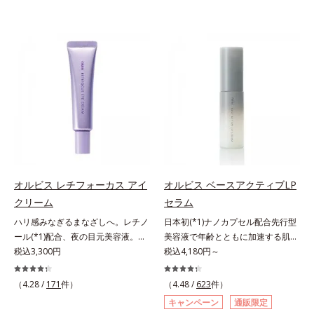
オルビス レチフォーカス アイ
オルビス ベースアクティブLP
クリーム
セラム
ハリ感みなぎるまなざしへ。レチノ
日本初(*1)ナノカプセル配合先行型
ール(*1)配合、夜の目元美容液。オ
美容液で年齢とともに加速する肌悩
ルビスの目元技術を結集し、ハリ感
税込3,300円
み(*2)にブレーキを。スキンケアの
税込4,180円～
みなぎるまなざしへ。レチノール
打ち止め感に。年齢とともに加速す
(*1)配合の目元美容液です。目元悩
る肌悩み(*2)にブレーキをかけ、化
（4.28 /
171
件）
（4.48 /
623
件）
みをマルチにケアするレチノール
粧水前の土台(*3)づくりで、うるお
キャンペーン
通販限定
と、ハリ感をサポートするペプチド
いに満ち満ちた内側から弾むような