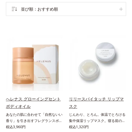
並び順
おすすめ順
へレナス グローイングセント
リリースバイタッチ リップマ
ボディオイル
スク
あなたの肌に合わせて「自然ないい
じんわり、とろん。体温でとろける
香り」を引き出すフレグランスボデ
集中保湿リップマスク。寝る前のひ
ィオイル。「へレナス」は、スキン
税込3,960円
と塗りでやわらかな唇へ。集中保湿
税込1,320円