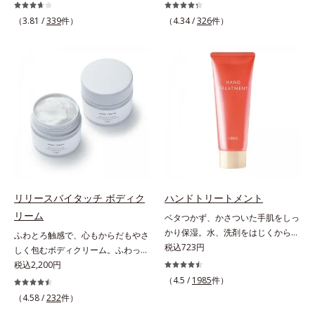
ケアに強みのあるオルビスとフレグ
リップマスクです。バームのような
ランスを愛するセントピアによる共
固めのテクスチャーが体温でじんわ
（3.81 /
339
件）
（4.34 /
326
件）
同ブランド。肌タイプに合わせた肌
り、とろんとほぐれ、Wのオイルが
と香りへのアプローチで、あなたの
ピタッと高密着。2種の植物性保湿
香りの個性を引き出すフレグランス
成分配合で、乾燥にゆらがない唇に
ボディオイルです。フレグランスと
整えます。寝る前に塗れば、翌朝の
いっても、ただいい香りをまとうだ
コンディションが段違い！ 寝なが
けではありません。「ヘレナス」で
らケアで唇をそっといたわりなが
は一人ひとりが持つ肌の香り「スキ
ら、メイク映えするしっとりやわら
ンセント」に着目。それぞれの個性
か唇を実現します。【ご使用方法】
であるスキンセントを他の香りで覆
清潔な指先またはお手持ちのリップ
い隠すのではなく、肌の匂いにオイ
ブラシに適量をとって、唇にやさし
ルのフレグランスが混じりあうこと
くなじませてください。
で、あなただけの“自然ないい匂
リリースバイタッチ ボディク
ハンドトリートメント
い”を引き出します。バリエーショ
リーム
ベタつかず、かさついた手肌をしっ
ンは3種類。肌タイプに合わせて水
かり保湿。水、洗剤をはじくからキ
ふわとろ触感で、心もからだもやさ
分と油分のバランスを整え、ボディ
ッチンでも使用できる万能型ハンド
税込723円
しく包むボディクリーム。ふわっと
ケアしながらそれぞれの肌の自然な
クリーム。常に外気にさらされてい
軽やかで、ぽよっと弾むユニーク触
税込2,200円
香りを効果的に広げます。
る上、もともと皮脂分泌が少ない手
感。なじませると摩擦と皮膚温でほ
（4.5 /
1985
件）
【DS13】水分も油分も少ないドラ
肌は、乾燥しやすく荒れやすい部分
どけるボディクリームです。うっと
イ肌に。ローズとイランイランに
（4.58 /
232
件）
です。ソメイヨシノ葉エキスが、乱
りなテクスチャーでみずみずしいう
木々の精油を加えた、うるおいを感