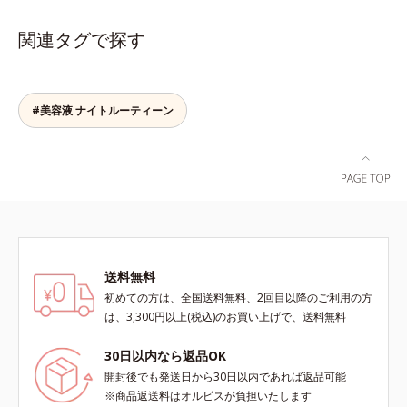
れた角層を整え、うるおいを閉じ込
るおい膜が広がり、ベタつかないの
じる香り。【NS12】水分と油分の
めながら肌表面をなめらかにし肌荒
に吸い付くようなしっとりもちもち
バランスがとれた肌に。ゼラニウ
関連タグで探す
れを防止します。また、リピジュア
肌に。加水分解ヒアルロン酸配合。
ム、ローズなど花々の精油にハーブ
（R）−NR(*) が手肌にピタッと密着
浸透性と水分保持力のWのうるおい
や果実を加えた、透明感あふれる香
して、うるおいバリアを作り乾燥な
ベールで、乾燥を寄せつけないもち
り。【OS09】油分が多い肌に。さ
どの外部刺激から手肌を徹底ガード
肌ボディを長時間キープします。
#美容液 ナイトルーティーン
っぱりした柑橘にスパイスをプラス
するので、しっとり感がずっと続き
【ご使用方法】お風呂上がりなどの
した、植物の生命力を感じさせる香
ます。* ポリクオタニウム-61（リ
清潔な肌に適量をやさしくなじませ
り。天然由来の力を借りた毎日のケ
ピジュアは、日油株式会社の登録商
てください。
アで、人工的な“いい香り”でもな
標です。）
く、体臭のような“ニオイ”でもな
い、自然な“いい匂い”を目指しまし
ょう。【ご使用方法】お風呂上がり
のボディケアとして、マッサージす
るように適量を塗布してください。
送料無料
また朝にデコルテや腕に使用する
初めての方は、全国送料無料、2回目以降のご利用の方
と、穏やかないい匂いが日中も続き
は、3,300円以上(税込)のお買い上げで、送料無料
ます。塗り重ねることで“自然ない
い匂い”を長時間お楽しみいただけ
30日以内なら返品OK
ます。
開封後でも発送日から30日以内であれば返品可能
※商品返送料はオルビスが負担いたします